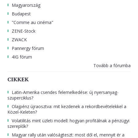
Magyarország
Budapest
"Comme au cinéma"
ZENE-Stock
ZWACK
Pannergy fórum
4IG fórum
Tovább a fórumba
CIKKEK
Latin-Amerika csendes felemelkedése: új nyersanyag-
szuperciklus?
Olajpénz újraosztva: mit kezdenek a rekordbevételekkel a
Közel-Keleten?
Volatilitás mint üzleti modell: hogyan profitálnak a pénzügyi
szereplők?
Magyar rally után valóságteszt: most dől el, mennyit ér a