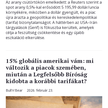
Az arany csütörtökön emelkedett: a Reuters szerint a
spot arany 0,5%-kal erősödött 5 195,99 dollár/uncia
környékére, miközben a dollár gyengült, és a piac
újra árazta a geopolitikai és kereskedelempolitikai
(tarifa) bizonytalanságot. A háttérben az USA–Irán
tárgyalások (Genf) is fókuszba kerültek, amelyek
célja a feszültség csökkentése és egy újabb
eszkaláció elkerülése.
15% globális amerikai vám: mi
változik a piacok szemében,
miután a Legfelsőbb Bíróság
kidobta a korábbi tarifákat?
Bull'n'Bear
2026. február 23.