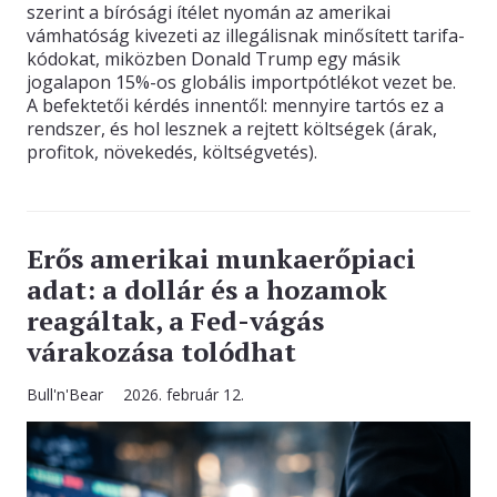
szerint a bírósági ítélet nyomán az amerikai
vámhatóság kivezeti az illegálisnak minősített tarifa-
kódokat, miközben Donald Trump egy másik
jogalapon 15%-os globális importpótlékot vezet be.
A befektetői kérdés innentől: mennyire tartós ez a
rendszer, és hol lesznek a rejtett költségek (árak,
profitok, növekedés, költségvetés).
Erős amerikai munkaerőpiaci
adat: a dollár és a hozamok
reagáltak, a Fed-vágás
várakozása tolódhat
Bull'n'Bear
2026. február 12.