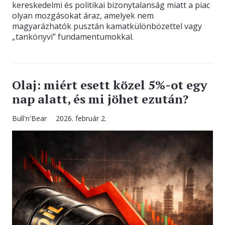
kereskedelmi és politikai bizonytalanság miatt a piac
olyan mozgásokat áraz, amelyek nem
magyarázhatók pusztán kamatkülönbözettel vagy
„tankönyvi” fundamentumokkal.
Olaj: miért esett közel 5%-ot egy
nap alatt, és mi jöhet ezután?
Bull'n'Bear
2026. február 2.