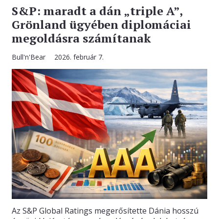
S&P: maradt a dán „triple A”,
Grönland ügyében diplomáciai
megoldásra számítanak
Bull'n'Bear
2026. február 7.
Az S&P Global Ratings megerősítette Dánia hosszú