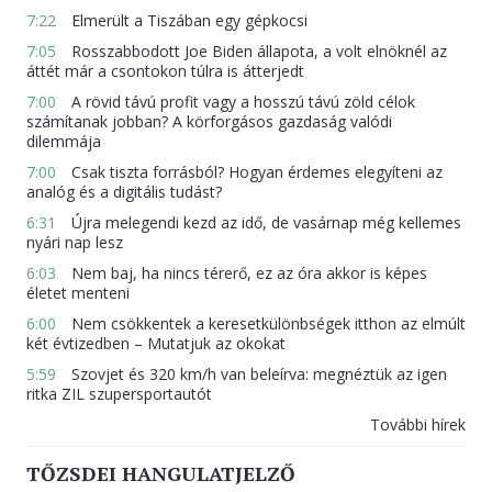
7:22
Elmerült a Tiszában egy gépkocsi
7:05
Rosszabbodott Joe Biden állapota, a volt elnöknél az
áttét már a csontokon túlra is átterjedt
7:00
A rövid távú profit vagy a hosszú távú zöld célok
számítanak jobban? A körforgásos gazdaság valódi
dilemmája
7:00
Csak tiszta forrásból? Hogyan érdemes elegyíteni az
analóg és a digitális tudást?
6:31
Újra melegendi kezd az idő, de vasárnap még kellemes
nyári nap lesz
6:03
Nem baj, ha nincs térerő, ez az óra akkor is képes
életet menteni
6:00
Nem csökkentek a keresetkülönbségek itthon az elmúlt
két évtizedben – Mutatjuk az okokat
5:59
Szovjet és 320 km/h van beleírva: megnéztük az igen
ritka ZIL szupersportautót
További hírek
TŐZSDEI HANGULATJELZŐ