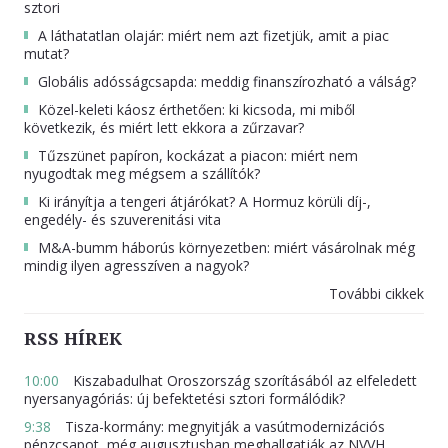
sztori
A láthatatlan olajár: miért nem azt fizetjük, amit a piac
mutat?
Globális adósságcsapda: meddig finanszírozható a válság?
Közel-keleti káosz érthetően: ki kicsoda, mi miből
következik, és miért lett ekkora a zűrzavar?
Tűzszünet papíron, kockázat a piacon: miért nem
nyugodtak meg mégsem a szállítók?
Ki irányítja a tengeri átjárókat? A Hormuz körüli díj-,
engedély- és szuverenitási vita
M&A-bumm háborús környezetben: miért vásárolnak még
mindig ilyen agresszíven a nagyok?
További cikkek
RSS HÍREK
10:00
Kiszabadulhat Oroszország szorításából az elfeledett
nyersanyagóriás: új befektetési sztori formálódik?
9:38
Tisza-kormány: megnyitják a vasútmodernizációs
pénzcsapot, még augusztusban meghallgatják az NVVH