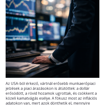
Az USA-ból érkező, vártnál erősebb munkaerőpiaci
jelzések a piaci árazásokon is átütöttek: a dollár
erősödött, a rövid hozamok ugrottak, és csökkent a
közeli kamatvágás esélye. A fókusz most az inflációs
adatokon van, mert azok dönthetik el, mennyire