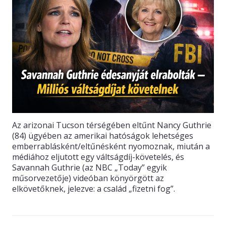
Az arizonai Tucson térségében eltűnt Nancy Guthrie
(84) ügyében az amerikai hatóságok lehetséges
emberrablásként/eltűnésként nyomoznak, miután a
médiához eljutott egy váltságdíj-követelés, és
Savannah Guthrie (az NBC „Today” egyik
műsorvezetője) videóban könyörgött az
elkövetőknek, jelezve: a család „fizetni fog”.