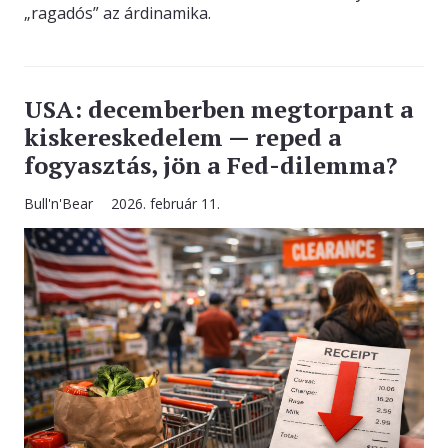
„ragadós” az árdinamika.
USA: decemberben megtorpant a
kiskereskedelem — reped a
fogyasztás, jön a Fed-dilemma?
Bull'n'Bear
2026. február 11.