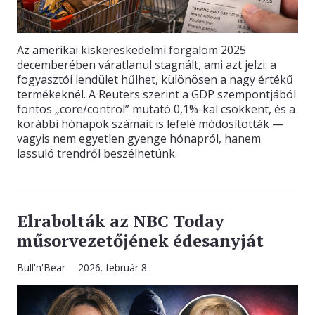
Az amerikai kiskereskedelmi forgalom 2025
decemberében váratlanul stagnált, ami azt jelzi: a
fogyasztói lendület hűlhet, különösen a nagy értékű
termékeknél. A Reuters szerint a GDP szempontjából
fontos „core/control” mutató 0,1%-kal csökkent, és a
korábbi hónapok számait is lefelé módosították —
vagyis nem egyetlen gyenge hónapról, hanem
lassuló trendről beszélhetünk.
Elrabolták az NBC Today
műsorvezetőjének édesanyját
Bull'n'Bear
2026. február 8.