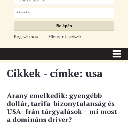
Jelszó
Belépés
Regisztráció
Elfelejtett jelszó
CÍMLAP
CIKKEK
Cikkek - címke: usa
TŐZSDE FÓRUM
TUDÁSTÁR
Arany emelkedik: gyengébb
dollár, tarifa-bizonytalanság és
RSS OLVASÓ
USA–Irán tárgyalások – mi most
BLOGOK
a domináns driver?
ELŐFIZETÉS