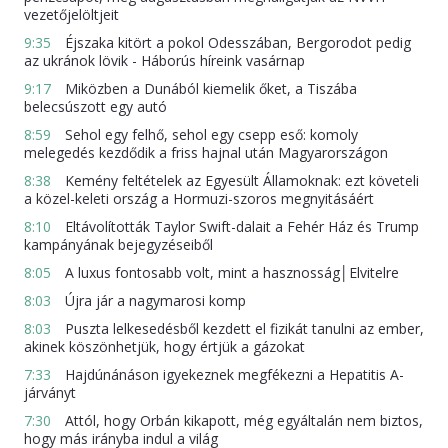
vezetőjelöltjeit
9:35
Éjszaka kitört a pokol Odesszában, Bergorodot pedig
az ukránok lövik - Háborús híreink vasárnap
9:17
Miközben a Dunából kiemelik őket, a Tiszába
belecsúszott egy autó
8:59
Sehol egy felhő, sehol egy csepp eső: komoly
melegedés kezdődik a friss hajnal után Magyarországon
8:38
Kemény feltételek az Egyesült Államoknak: ezt követeli
a közel-keleti ország a Hormuzi-szoros megnyitásáért
8:10
Eltávolították Taylor Swift-dalait a Fehér Ház és Trump
kampányának bejegyzéseiből
8:05
A luxus fontosabb volt, mint a hasznosság│Elvitelre
8:03
Újra jár a nagymarosi komp
8:03
Puszta lelkesedésből kezdett el fizikát tanulni az ember,
akinek köszönhetjük, hogy értjük a gázokat
7:33
Hajdúnánáson igyekeznek megfékezni a Hepatitis A-
járványt
7:30
Attól, hogy Orbán kikapott, még egyáltalán nem biztos,
hogy más irányba indul a világ