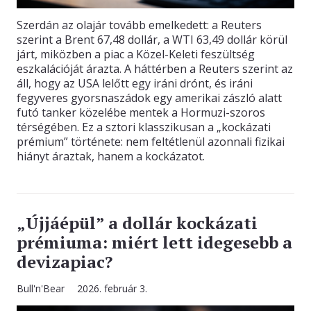
Szerdán az olajár tovább emelkedett: a Reuters
szerint a Brent 67,48 dollár, a WTI 63,49 dollár körül
járt, miközben a piac a Közel-Keleti feszültség
eszkalációját árazta. A háttérben a Reuters szerint az
áll, hogy az USA lelőtt egy iráni drónt, és iráni
fegyveres gyorsnaszádok egy amerikai zászló alatt
futó tanker közelébe mentek a Hormuzi-szoros
térségében. Ez a sztori klasszikusan a „kockázati
prémium” története: nem feltétlenül azonnali fizikai
hiányt áraztak, hanem a kockázatot.
„Újjáépül” a dollár kockázati
prémiuma: miért lett idegesebb a
devizapiac?
Bull'n'Bear
2026. február 3.