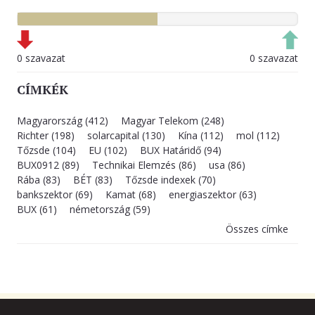
0 szavazat
0 szavazat
CÍMKÉK
Magyarország (412)
Magyar Telekom (248)
Richter (198)
solarcapital (130)
Kína (112)
mol (112)
Tőzsde (104)
EU (102)
BUX Határidő (94)
BUX0912 (89)
Technikai Elemzés (86)
usa (86)
Rába (83)
BÉT (83)
Tőzsde indexek (70)
bankszektor (69)
Kamat (68)
energiaszektor (63)
BUX (61)
németország (59)
Összes címke