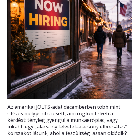
Az amerikai JOLTS-adat decemberben több mint
ötéves mélypontra esett, ami rögtön felveti a
kérdést: tényleg gyengül a munkaerőpiac, vagy
inkább egy „alacsony felvétel–alacsony elbocsátás”
korszakot látunk, ahol a feszültség lassan oldódik?