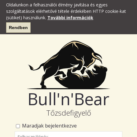
Oldalunkon a felhasználói élmény javítása és egyes
szolgáltatások elérhetővé tétele érdekében HTTP cookie-kat
(sütiket) használunk.
További információk
Rendben
Bull'n'Bear
Tőzsdefigyelő
Maradjak bejelentkezve
Felhasználónév