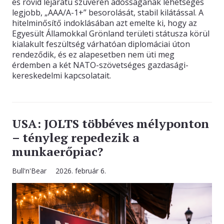
és rövid lejáratú szuverén adósságának lehetséges
legjobb, „AAA/A-1+” besorolását, stabil kilátással. A
hitelminősítő indoklásában azt emelte ki, hogy az
Egyesült Államokkal Grönland területi státusza körül
kialakult feszültség várhatóan diplomáciai úton
rendeződik, és ez alapesetben nem üti meg
érdemben a két NATO-szövetséges gazdasági-
kereskedelmi kapcsolatait.
USA: JOLTS többéves mélyponton
– tényleg repedezik a
munkaerőpiac?
Bull'n'Bear
2026. február 6.