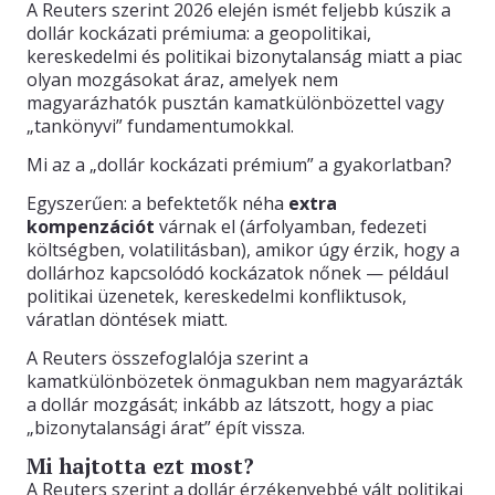
A Reuters szerint 2026 elején ismét feljebb kúszik a
dollár kockázati prémiuma: a geopolitikai,
kereskedelmi és politikai bizonytalanság miatt a piac
olyan mozgásokat áraz, amelyek nem
magyarázhatók pusztán kamatkülönbözettel vagy
„tankönyvi” fundamentumokkal.
Mi az a „dollár kockázati prémium” a gyakorlatban?
Egyszerűen: a befektetők néha
extra
kompenzációt
várnak el (árfolyamban, fedezeti
költségben, volatilitásban), amikor úgy érzik, hogy a
dollárhoz kapcsolódó kockázatok nőnek — például
politikai üzenetek, kereskedelmi konfliktusok,
váratlan döntések miatt.
A Reuters összefoglalója szerint a
kamatkülönbözetek önmagukban nem magyarázták
a dollár mozgását; inkább az látszott, hogy a piac
„bizonytalansági árat” épít vissza.
Mi hajtotta ezt most?
A Reuters szerint a dollár érzékenyebbé vált politikai