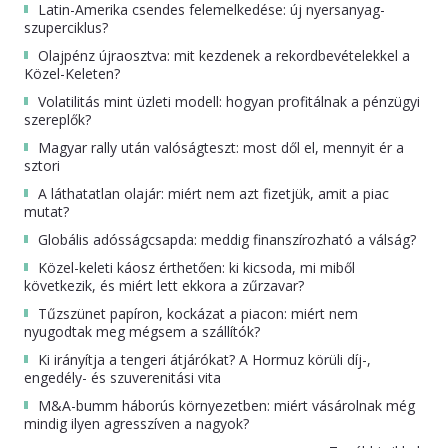
Latin-Amerika csendes felemelkedése: új nyersanyag-
szuperciklus?
Olajpénz újraosztva: mit kezdenek a rekordbevételekkel a
Közel-Keleten?
Volatilitás mint üzleti modell: hogyan profitálnak a pénzügyi
szereplők?
Magyar rally után valóságteszt: most dől el, mennyit ér a
sztori
A láthatatlan olajár: miért nem azt fizetjük, amit a piac
mutat?
Globális adósságcsapda: meddig finanszírozható a válság?
Közel-keleti káosz érthetően: ki kicsoda, mi miből
következik, és miért lett ekkora a zűrzavar?
Tűzszünet papíron, kockázat a piacon: miért nem
nyugodtak meg mégsem a szállítók?
Ki irányítja a tengeri átjárókat? A Hormuz körüli díj-,
engedély- és szuverenitási vita
M&A-bumm háborús környezetben: miért vásárolnak még
mindig ilyen agresszíven a nagyok?