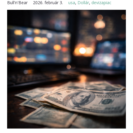
Bull'n'Bear
2026. február 3.
usa
,
Dollár
,
devizapiac
KAPCSOLAT