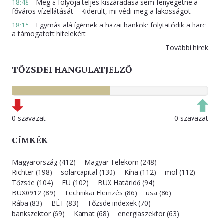
18:48
Még a folyója teljes kiszáradása sem fenyegetné a
főváros vízellátását – Kiderült, mi védi meg a lakosságot
18:15
Egymás alá ígérnek a hazai bankok: folytatódik a harc
a támogatott hitelekért
További hírek
TŐZSDEI HANGULATJELZŐ
0 szavazat
0 szavazat
CÍMKÉK
Magyarország (412)
Magyar Telekom (248)
Richter (198)
solarcapital (130)
Kína (112)
mol (112)
Tőzsde (104)
EU (102)
BUX Határidő (94)
BUX0912 (89)
Technikai Elemzés (86)
usa (86)
Rába (83)
BÉT (83)
Tőzsde indexek (70)
bankszektor (69)
Kamat (68)
energiaszektor (63)