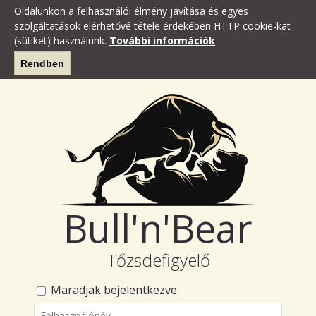
Oldalunkon a felhasználói élmény javítása és egyes
szolgáltatások elérhetővé tétele érdekében HTTP cookie-kat
(sütiket) használunk.
További információk
Rendben
Bull'n'Bear
Tőzsdefigyelő
Maradjak bejelentkezve
Felhasználónév