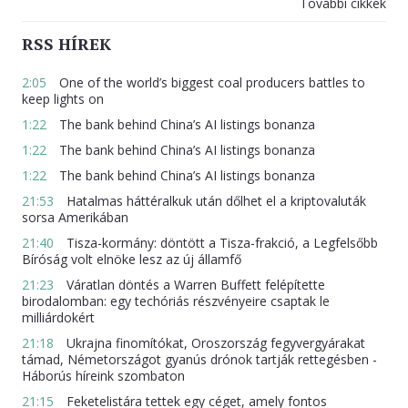
További cikkek
RSS HÍREK
2:05
One of the world’s biggest coal producers battles to
keep lights on
1:22
The bank behind China’s AI listings bonanza
1:22
The bank behind China’s AI listings bonanza
1:22
The bank behind China’s AI listings bonanza
21:53
Hatalmas háttéralkuk után dőlhet el a kriptovaluták
sorsa Amerikában
21:40
Tisza-kormány: döntött a Tisza-frakció, a Legfelsőbb
Bíróság volt elnöke lesz az új államfő
21:23
Váratlan döntés a Warren Buffett felépítette
birodalomban: egy techóriás részvényeire csaptak le
milliárdokért
21:18
Ukrajna finomítókat, Oroszország fegyvergyárakat
támad, Németországot gyanús drónok tartják rettegésben -
Háborús híreink szombaton
21:15
Feketelistára tettek egy céget, amely fontos