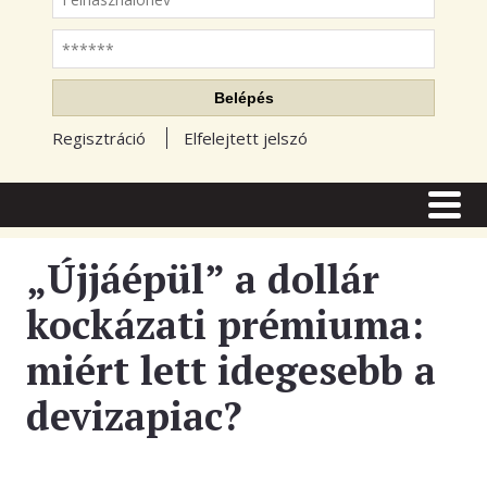
Jelszó
Belépés
Regisztráció
Elfelejtett jelszó
CÍMLAP
CIKKEK
„Újjáépül” a dollár
TŐZSDE FÓRUM
kockázati prémiuma:
TUDÁSTÁR
miért lett idegesebb a
RSS OLVASÓ
devizapiac?
BLOGOK
ELŐFIZETÉS