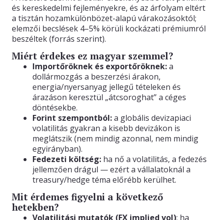
és kereskedelmi fejleményekre, és az árfolyam eltért
a tisztán hozamkülönbözet-alapú várakozásoktól;
elemzői becslések 4–5% körüli kockázati prémiumról
beszéltek (forrás szerint).
Miért érdekes ez magyar szemmel?
Importőröknek és exportőröknek:
a
dollármozgás a beszerzési árakon,
energia/nyersanyag jellegű tételeken és
árazáson keresztül „átcsoroghat” a céges
döntésekbe.
Forint szempontból:
a globális devizapiaci
volatilitás gyakran a kisebb devizákon is
meglátszik (nem mindig azonnal, nem mindig
egyirányban).
Fedezeti költség:
ha nő a volatilitás, a fedezés
jellemzően drágul — ezért a vállalatoknál a
treasury/hedge téma előrébb kerülhet.
Mit érdemes figyelni a következő
hetekben?
Volatilitási mutatók (FX implied vol)
: ha