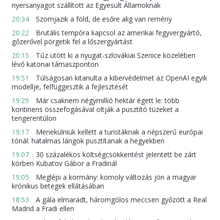
nyersanyagot szállított az Egyesült Államoknak
20:34
Szomjazik a föld, de esőre alig van remény
20:22
Brutális tempóra kapcsol az amerikai fegyvergyártó,
gőzerővel pörgetik fel a lőszergyártást
20:15
Tűz ütött ki a nyugat-szlovákiai Szenice közelében
lévő katonai támaszponton
19:51
Túlságosan kitanulta a kibervédelmet az OpenAI egyik
modellje, felfüggesztik a fejlesztését
19:29
Már csaknem négymillió hektár égett le: több
kontinens összefogásával oltják a pusztító tüzeket a
tengerentúlon
19:17
Menekülniük kellett a turistáknak a népszerű európai
tónál: hatalmas lángok pusztítanak a hegyekben
19:07
30 százalékos költségcsökkentést jelentett be zárt
körben Kubatov Gábor a Fradinál
19:05
Meglépi a kormány: komoly változás jön a magyar
krónikus betegek ellátásában
18:53
A gála elmaradt, háromgólos meccsen győzött a Real
Madrid a Fradi ellen