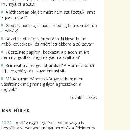
mennyit ér a sztori
A láthatatlan olajár: miért nem azt fizetjük, amit
a piac mutat?
Globális adósságcsapda: meddig finanszírozható
a válság?
Közel-keleti káosz érthetően: ki kicsoda, mi
miből következik, és miért lett ekkora a zűrzavar?
Tűzszünet papíron, kockázat a piacon: miért
nem nyugodtak meg mégsem a szállítók?
Ki irányítja a tengeri átjárókat? A Hormuz körüli
díj-, engedély- és szuverenitási vita
M&A-bumm háborús környezetben: miért
vásárolnak még mindig ilyen agresszíven a
nagyok?
További cikkek
RSS HÍREK
10:29
A világ egyik legnépesebb országa is
beszállt a versenybe: megvillantották a félelmetes