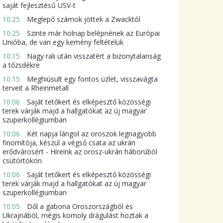
saját fejlesztésű USV-t
10:25
Meglepő számok jöttek a Zwacktól
10:25
Szinte már holnap belépnének az Európai
Unióba, de van egy kemény feltételük
10:15
Nagy rali után visszatért a bizonytalanság
a tőzsdékre
10:15
Meghiúsult egy fontos üzlet, visszavágta
terveit a Rheinmetall
10:06
Saját tetőkert és elképesztő közösségi
terek várják majd a hallgatókat az új magyar
szuperkollégiumban
10:06
Két napja lángol az oroszok legnagyobb
finomítója, készül a végső csata az ukrán
erődvárosért - Híreink az orosz-ukrán háborúból
csütörtökön
10:06
Saját tetőkert és elképesztő közösségi
terek várják majd a hallgatókat az új magyar
szuperkollégiumban
10:05
Dől a gabona Oroszországból és
Ukrajnából, mégis komoly drágulást hoztak a