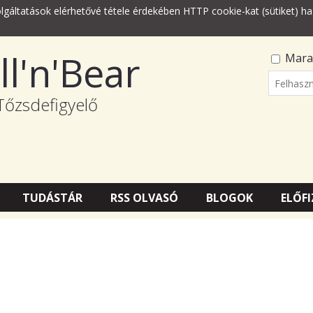
lgáltatások elérhetővé tétele érdekében HTTP cookie-kat (sütiket) ha
ll'n'Bear
Mara
Felhasz
Tőzsdefigyelő
Jelszó
TUDÁSTÁR
RSS OLVASÓ
BLOGOK
ELŐFI