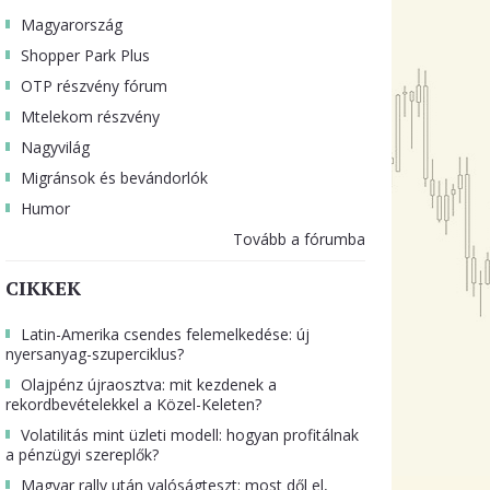
Magyarország
Shopper Park Plus
OTP részvény fórum
Mtelekom részvény
Nagyvilág
Migránsok és bevándorlók
Humor
Tovább a fórumba
CIKKEK
Latin-Amerika csendes felemelkedése: új
nyersanyag-szuperciklus?
Olajpénz újraosztva: mit kezdenek a
rekordbevételekkel a Közel-Keleten?
Volatilitás mint üzleti modell: hogyan profitálnak
a pénzügyi szereplők?
Magyar rally után valóságteszt: most dől el,