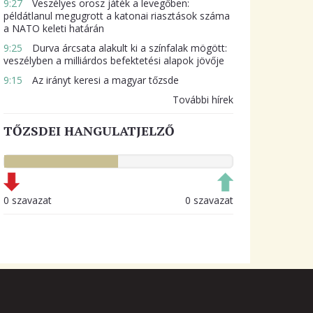
9:27
Veszélyes orosz játék a levegőben:
példátlanul megugrott a katonai riasztások száma
a NATO keleti határán
9:25
Durva árcsata alakult ki a színfalak mögött:
veszélyben a milliárdos befektetési alapok jövője
9:15
Az irányt keresi a magyar tőzsde
További hírek
TŐZSDEI HANGULATJELZŐ
0 szavazat
0 szavazat