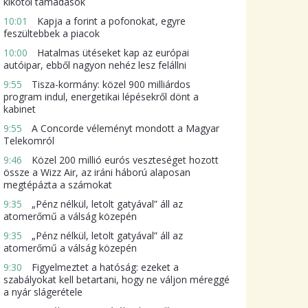
kikötői támadások
10:01
Kapja a forint a pofonokat, egyre
feszültebbek a piacok
10:00
Hatalmas ütéseket kap az európai
autóipar, ebből nagyon nehéz lesz felállni
9:55
Tisza-kormány: közel 900 milliárdos
program indul, energetikai lépésekről dönt a
kabinet
9:55
A Concorde véleményt mondott a Magyar
Telekomról
9:46
Közel 200 millió eurós veszteséget hozott
össze a Wizz Air, az iráni háború alaposan
megtépázta a számokat
9:35
„Pénz nélkül, letolt gatyával” áll az
atomerőmű a válság közepén
9:35
„Pénz nélkül, letolt gatyával” áll az
atomerőmű a válság közepén
9:30
Figyelmeztet a hatóság: ezeket a
szabályokat kell betartani, hogy ne váljon méreggé
a nyár slágerétele