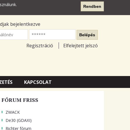
sználunk.
Rendben
djak bejelentkezve
nálónév
Belépés
Regisztráció
Elfelejtett jelszó
ZETÉS
KAPCSOLAT
FÓRUM FRISS
ZWACK
De30 (GDAXI)
Richter fórum