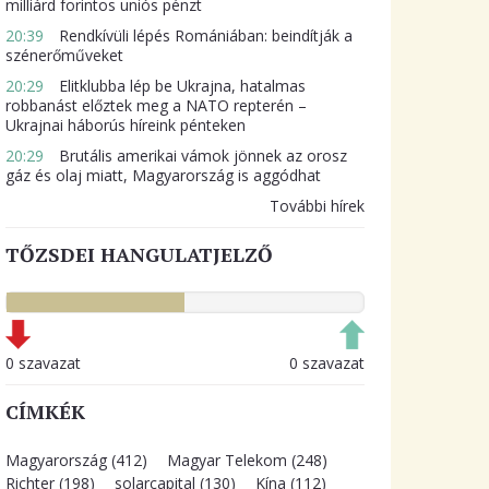
milliárd forintos uniós pénzt
20:39
Rendkívüli lépés Romániában: beindítják a
szénerőműveket
20:29
Elitklubba lép be Ukrajna, hatalmas
robbanást előztek meg a NATO repterén –
Ukrajnai háborús híreink pénteken
20:29
Brutális amerikai vámok jönnek az orosz
gáz és olaj miatt, Magyarország is aggódhat
További hírek
TŐZSDEI HANGULATJELZŐ
0 szavazat
0 szavazat
CÍMKÉK
Magyarország (412)
Magyar Telekom (248)
Richter (198)
solarcapital (130)
Kína (112)