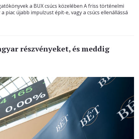
rgatókönyvek a BUX csúcs közelében A friss történelmi
a piac újabb impulzust épít-e, vagy a csúcs ellenállássá
agyar részvényeket, és meddig