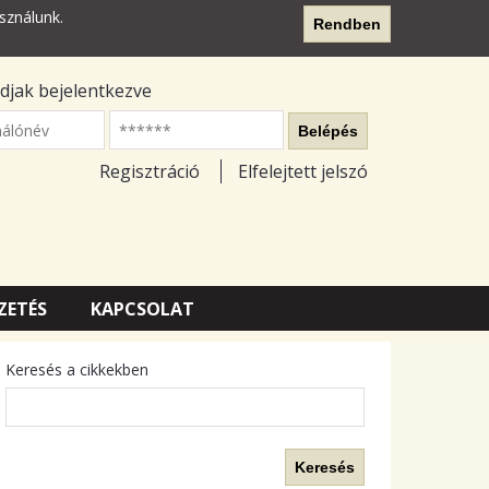
sználunk.
Rendben
djak bejelentkezve
nálónév
Belépés
Regisztráció
Elfelejtett jelszó
ZETÉS
KAPCSOLAT
Keresés a cikkekben
Keresés