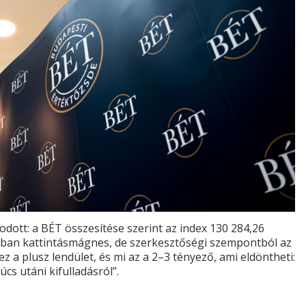
dott: a BÉT összesítése szerint az index 130 284,26
ában kattintásmágnes, de szerkesztőségi szempontból az
z a plusz lendület, és mi az a 2–3 tényező, ami eldöntheti:
cs utáni kifulladásról”.