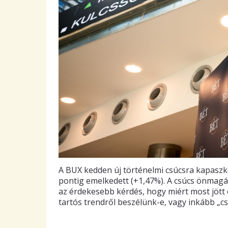
A BUX kedden új történelmi csúcsra kapaszko
pontig emelkedett (+1,47%). A csúcs önmag
az érdekesebb kérdés, hogy miért most jött e
tartós trendről beszélünk-e, vagy inkább „csú