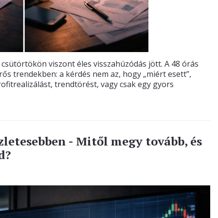
csütörtökön viszont éles visszahúzódás jött. A 48 órás
ős trendekben: a kérdés nem az, hogy „miért esett”,
fitrealizálást, trendtörést, vagy csak egy gyors
zletesebben - Mitől megy tovább, és
d?