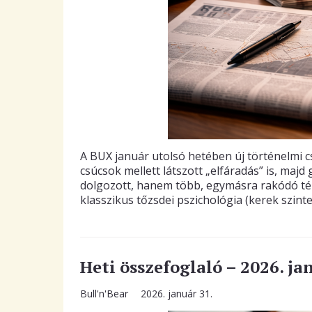
A BUX január utolsó hetében új történelmi c
csúcsok mellett látszott „elfáradás” is, majd
dolgozott, hanem több, egymásra rakódó tén
klasszikus tőzsdei pszichológia (kerek szin
Heti összefoglaló – 2026. ja
Bull'n'Bear
2026. január 31.