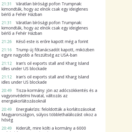
21:31
Váratlan bírósági pofon Trumpnak:
kimondták, hogy az elnök csak egy ideiglenes
bérlő a Fehér Házban
21:31
Váratlan bírósági pofon Trumpnak:
kimondták, hogy az elnök csak egy ideiglenes
bérlő a Fehér Házban
21:26
Késő este is erőre kapott még a forint
21:16
Trump új főtanácsadót kapott, miközben
egyre nagyobb a feszültség az USA-ban
21:12
Iran’s oil exports stall and Kharg Island
idles under US blockade
21:12
Iran’s oil exports stall and Kharg Island
idles under US blockade
20:49
Tisza-kormány: jön az adócsökkentés és a
vagyonvédelmi hivatal, változás az
energiakorlátozásoknál
20:49
Energiakrízis: feloldották a korlátozásokat
Magyarországon, súlyos többlethalálozást okoz a
hőség
20:49
Kiderült, mire költi a kormány a 6000