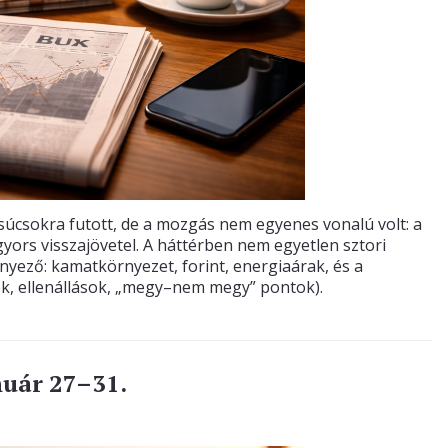
súcsokra futott, de a mozgás nem egyenes vonalú volt: a
 gyors visszajövetel. A háttérben nem egyetlen sztori
yező: kamatkörnyezet, forint, energiaárak, és a
tek, ellenállások, „megy–nem megy” pontok).
nuár 27–31.