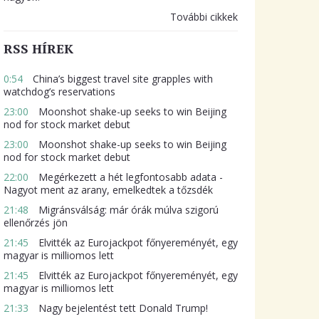
További cikkek
RSS HÍREK
0:54
China’s biggest travel site grapples with
watchdog’s reservations
23:00
Moonshot shake-up seeks to win Beijing
nod for stock market debut
23:00
Moonshot shake-up seeks to win Beijing
nod for stock market debut
22:00
Megérkezett a hét legfontosabb adata -
Nagyot ment az arany, emelkedtek a tőzsdék
21:48
Migránsválság: már órák múlva szigorú
ellenőrzés jön
21:45
Elvitték az Eurojackpot főnyereményét, egy
magyar is milliomos lett
21:45
Elvitték az Eurojackpot főnyereményét, egy
magyar is milliomos lett
21:33
Nagy bejelentést tett Donald Trump!