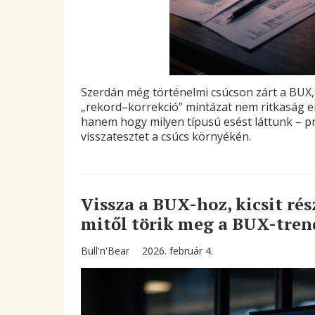
Szerdán még történelmi csúcson zárt a BUX, 
„rekord–korrekció” mintázat nem ritkaság er
hanem hogy milyen típusú esést láttunk – pro
visszatesztet a csúcs környékén.
Vissza a BUX-hoz, kicsit rés
mitől törik meg a BUX-tren
Bull'n'Bear
2026. február 4.