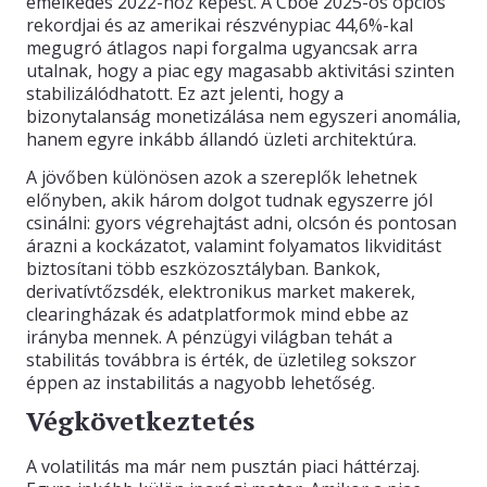
emelkedés 2022-höz képest. A Cboe 2025-ös opciós
rekordjai és az amerikai részvénypiac 44,6%-kal
megugró átlagos napi forgalma ugyancsak arra
utalnak, hogy a piac egy magasabb aktivitási szinten
stabilizálódhatott. Ez azt jelenti, hogy a
bizonytalanság monetizálása nem egyszeri anomália,
hanem egyre inkább állandó üzleti architektúra.
A jövőben különösen azok a szereplők lehetnek
előnyben, akik három dolgot tudnak egyszerre jól
csinálni: gyors végrehajtást adni, olcsón és pontosan
árazni a kockázatot, valamint folyamatos likviditást
biztosítani több eszközosztályban. Bankok,
derivatívtőzsdék, elektronikus market makerek,
clearingházak és adatplatformok mind ebbe az
irányba mennek. A pénzügyi világban tehát a
stabilitás továbbra is érték, de üzletileg sokszor
éppen az instabilitás a nagyobb lehetőség.
Végkövetkeztetés
A volatilitás ma már nem pusztán piaci háttérzaj.