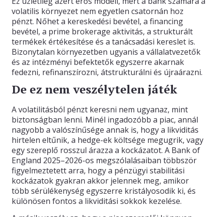
Ez üzletileg azért erős modell, mert a bank számára a
volatilis környezet nem egyetlen csatornán hoz
pénzt. Nőhet a kereskedési bevétel, a financing
bevétel, a prime brokerage aktivitás, a strukturált
termékek értékesítése és a tanácsadási kereslet is.
Bizonytalan környezetben ugyanis a vállalatvezetők
és az intézményi befektetők egyszerre akarnak
fedezni, refinanszírozni, átstrukturálni és újraárazni.
De ez nem veszélytelen játék
A volatilitásból pénzt keresni nem ugyanaz, mint
biztonságban lenni. Minél ingadozóbb a piac, annál
nagyobb a valószínűsége annak is, hogy a likviditás
hirtelen eltűnik, a hedge-ek költsége megugrik, vagy
egy szereplő rosszul árazza a kockázatot. A Bank of
England 2025–2026-os megszólalásaiban többször
figyelmeztetett arra, hogy a pénzügyi stabilitási
kockázatok gyakran akkor jelennek meg, amikor
több sérülékenység egyszerre kristályosodik ki, és
különösen fontos a likviditási sokkok kezelése.