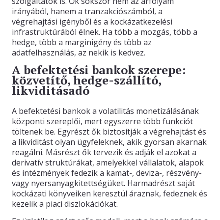
szolgáltatók is. Ők sokszor nem az árfolyam
irányából, hanem a tranzakciószámból, a
végrehajtási igényből és a kockázatkezelési
infrastruktúrából élnek. Ha több a mozgás, több a
hedge, több a marginigény és több az
adatfelhasználás, az nekik is kedvez.
A befektetési bankok szerepe:
közvetítő, hedge-szállító,
likviditásadó
A befektetési bankok a volatilitás monetizálásának
központi szereplői, mert egyszerre több funkciót
töltenek be. Egyrészt ők biztosítják a végrehajtást és
a likviditást olyan ügyfeleknek, akik gyorsan akarnak
reagálni. Másrészt ők tervezik és adják el azokat a
derivatív struktúrákat, amelyekkel vállalatok, alapok
és intézmények fedezik a kamat-, deviza-, részvény-
vagy nyersanyagkitettségüket. Harmadrészt saját
kockázati könyveiken keresztül áraznak, fedeznek és
kezelik a piaci diszlokációkat.