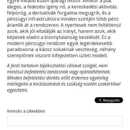
Egyre inkább külön iparági motor. Amikor a piac
ideges, a fedezési igény nő, a kereskedési aktivitás
felpörög, a derivatívák forgalma megugrik, és a
pénzügyi infrastruktúra minden szintjén több pénz
áramlik át a rendszeren. A nyertesek nem feltétlenül
azok, akik jól eltalálják az irányt, hanem azok, akik
képesek eladni a bizonytalanság kezelését. Ez a
modern pénzügyi rendszer egyik legérdekesebb
paradoxona: a káosz sokaknak veszteség, néhány
szereplőnek viszont kifejezetten üzleti modell.
A fenti tartalom tájékoztatási célokat szolgál, nem
minősül befektetési tanácsnak vagy ajánlattételnek.
Minden befektetési döntés előtt érdemes egyénileg
mérlegelni a kockázatokat és szükség esetén szakértővel
egyeztetni.
Keresés a cikkekben