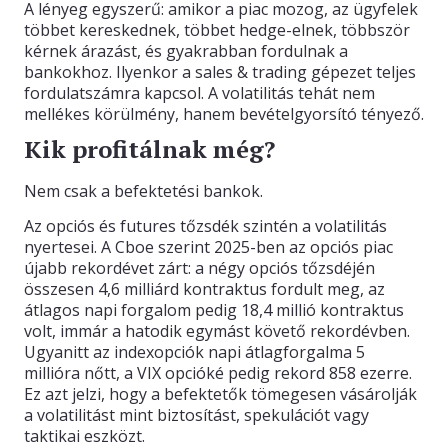
A lényeg egyszerű: amikor a piac mozog, az ügyfelek
többet kereskednek, többet hedge-elnek, többször
kérnek árazást, és gyakrabban fordulnak a
bankokhoz. Ilyenkor a sales & trading gépezet teljes
fordulatszámra kapcsol. A volatilitás tehát nem
mellékes körülmény, hanem bevételgyorsító tényező.
Kik profitálnak még?
Nem csak a befektetési bankok.
Az opciós és futures tőzsdék szintén a volatilitás
nyertesei. A Cboe szerint 2025-ben az opciós piac
újabb rekordévet zárt: a négy opciós tőzsdéjén
összesen 4,6 milliárd kontraktus fordult meg, az
átlagos napi forgalom pedig 18,4 millió kontraktus
volt, immár a hatodik egymást követő rekordévben.
Ugyanitt az indexopciók napi átlagforgalma 5
millióra nőtt, a VIX opcióké pedig rekord 858 ezerre.
Ez azt jelzi, hogy a befektetők tömegesen vásárolják
a volatilitást mint biztosítást, spekulációt vagy
taktikai eszközt.