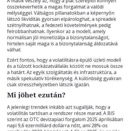
A másik veszély az, hogy a piac szereplői könnyen
összekeverhetik a magas forgalmat a valódi
mélységgel. Válságos pillanatokban a képernyőn
látszó likviditás gyorsan elpárologhat, a spreadek
szétnyílhatnak, a fedezeti követelmények pedig
felrobbanhatnak. Ilyenkor az a modell, amely
normálisan jól monetizálja a bizonytalanságot,
hirtelen saját maga is a bizonytalanság áldozatává
válhat.
Ezért fontos, hogy a volatilitásra épülő üzleti modell
és a túlzott kockázatvállalás között ne mossuk össze
a határt. Az egyik szolgáltatás és infrastruktúra, a
másik spekulatív törékenység. A különbség gyakran
csak stresszhelyzetben látszik igazán.
Mi jöhet ezután?
A jelenlegi trendek inkább azt sugallják, hogy a
volatilitás tartósan a rendszer része marad. A BIS
szerint az OTC devizapiaci forgalom 2025 áprilisában
napi 9,6 ezermilliárd dollárra nőtt, ami 28%-os