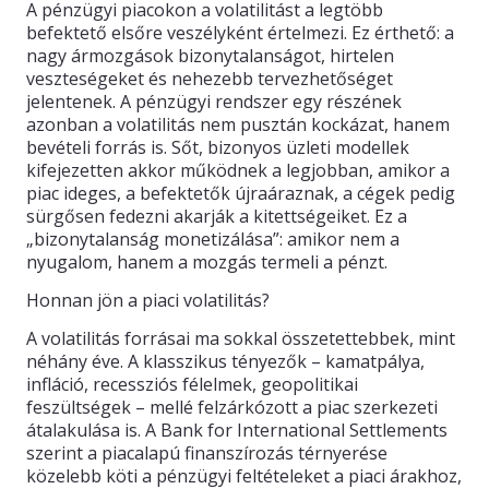
A pénzügyi piacokon a volatilitást a legtöbb
befektető elsőre veszélyként értelmezi. Ez érthető: a
nagy ármozgások bizonytalanságot, hirtelen
veszteségeket és nehezebb tervezhetőséget
jelentenek. A pénzügyi rendszer egy részének
azonban a volatilitás nem pusztán kockázat, hanem
bevételi forrás is. Sőt, bizonyos üzleti modellek
kifejezetten akkor működnek a legjobban, amikor a
piac ideges, a befektetők újraáraznak, a cégek pedig
sürgősen fedezni akarják a kitettségeiket. Ez a
„bizonytalanság monetizálása”: amikor nem a
nyugalom, hanem a mozgás termeli a pénzt.
Honnan jön a piaci volatilitás?
A volatilitás forrásai ma sokkal összetettebbek, mint
néhány éve. A klasszikus tényezők – kamatpálya,
infláció, recessziós félelmek, geopolitikai
feszültségek – mellé felzárkózott a piac szerkezeti
átalakulása is. A Bank for International Settlements
szerint a piacalapú finanszírozás térnyerése
közelebb köti a pénzügyi feltételeket a piaci árakhoz,