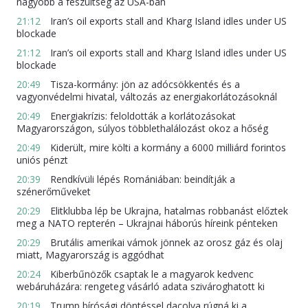
nagyobb a feszültség az USA-ban
21:12
Iran’s oil exports stall and Kharg Island idles under US
blockade
21:12
Iran’s oil exports stall and Kharg Island idles under US
blockade
20:49
Tisza-kormány: jön az adócsökkentés és a
vagyonvédelmi hivatal, változás az energiakorlátozásoknál
20:49
Energiakrízis: feloldották a korlátozásokat
Magyarországon, súlyos többlethalálozást okoz a hőség
20:49
Kiderült, mire költi a kormány a 6000 milliárd forintos
uniós pénzt
20:39
Rendkívüli lépés Romániában: beindítják a
szénerőműveket
20:29
Elitklubba lép be Ukrajna, hatalmas robbanást előztek
meg a NATO repterén – Ukrajnai háborús híreink pénteken
20:29
Brutális amerikai vámok jönnek az orosz gáz és olaj
miatt, Magyarország is aggódhat
20:24
Kiberbűnözők csaptak le a magyarok kedvenc
webáruházára: rengeteg vásárló adata szivároghatott ki
20:19
Trump bírósági döntéssel dacolva rúgná ki a