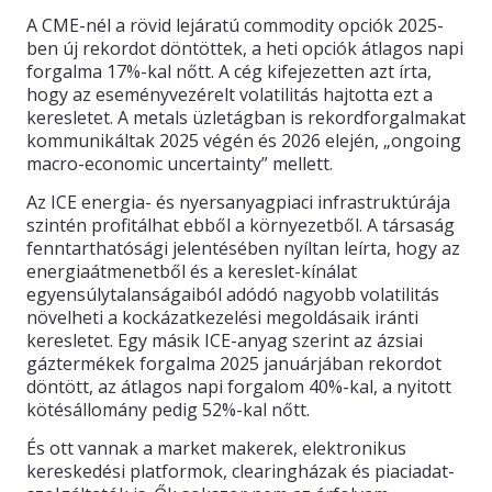
A CME-nél a rövid lejáratú commodity opciók 2025-
ben új rekordot döntöttek, a heti opciók átlagos napi
forgalma 17%-kal nőtt. A cég kifejezetten azt írta,
hogy az eseményvezérelt volatilitás hajtotta ezt a
keresletet. A metals üzletágban is rekordforgalmakat
kommunikáltak 2025 végén és 2026 elején, „ongoing
macro-economic uncertainty” mellett.
Az ICE energia- és nyersanyagpiaci infrastruktúrája
szintén profitálhat ebből a környezetből. A társaság
fenntarthatósági jelentésében nyíltan leírta, hogy az
energiaátmenetből és a kereslet-kínálat
egyensúlytalanságaiból adódó nagyobb volatilitás
növelheti a kockázatkezelési megoldásaik iránti
keresletet. Egy másik ICE-anyag szerint az ázsiai
gáztermékek forgalma 2025 januárjában rekordot
döntött, az átlagos napi forgalom 40%-kal, a nyitott
kötésállomány pedig 52%-kal nőtt.
És ott vannak a market makerek, elektronikus
kereskedési platformok, clearingházak és piaciadat-