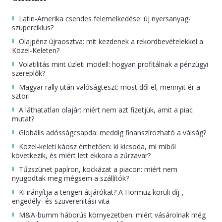
Latin-Amerika csendes felemelkedése: új nyersanyag-
szuperciklus?
Olajpénz újraosztva: mit kezdenek a rekordbevételekkel a
Közel-Keleten?
Volatilitás mint üzleti modell: hogyan profitálnak a pénzügyi
szereplők?
Magyar rally után valóságteszt: most dől el, mennyit ér a
sztori
A láthatatlan olajár: miért nem azt fizetjük, amit a piac
mutat?
Globális adósságcsapda: meddig finanszírozható a válság?
Közel-keleti káosz érthetően: ki kicsoda, mi miből
következik, és miért lett ekkora a zűrzavar?
Tűzszünet papíron, kockázat a piacon: miért nem
nyugodtak meg mégsem a szállítók?
Ki irányítja a tengeri átjárókat? A Hormuz körüli díj-,
engedély- és szuverenitási vita
M&A-bumm háborús környezetben: miért vásárolnak még