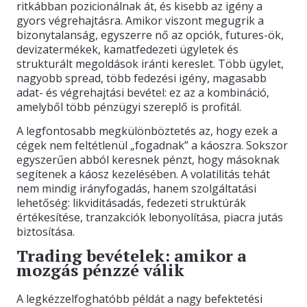
ritkábban pozicionálnak át, és kisebb az igény a
gyors végrehajtásra. Amikor viszont megugrik a
bizonytalanság, egyszerre nő az opciók, futures-ök,
devizatermékek, kamatfedezeti ügyletek és
strukturált megoldások iránti kereslet. Több ügylet,
nagyobb spread, több fedezési igény, magasabb
adat- és végrehajtási bevétel: ez az a kombináció,
amelyből több pénzügyi szereplő is profitál.
A legfontosabb megkülönböztetés az, hogy ezek a
cégek nem feltétlenül „fogadnak” a káoszra. Sokszor
egyszerűen abból keresnek pénzt, hogy másoknak
segítenek a káosz kezelésében. A volatilitás tehát
nem mindig irányfogadás, hanem szolgáltatási
lehetőség: likviditásadás, fedezeti struktúrák
értékesítése, tranzakciók lebonyolítása, piacra jutás
biztosítása.
Trading bevételek: amikor a
mozgás pénzzé válik
A legkézzelfoghatóbb példát a nagy befektetési