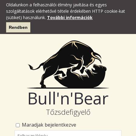
Oldalunkon a felhasználói élmény javítása és egyes
szolgáltatások elérhetővé tétele érdekében HTTP cookie-kat
(sütiket) használunk.
További információk
Rendben
Bull'n'Bear
Tőzsdefigyelő
Maradjak bejelentkezve
Felhasználónév