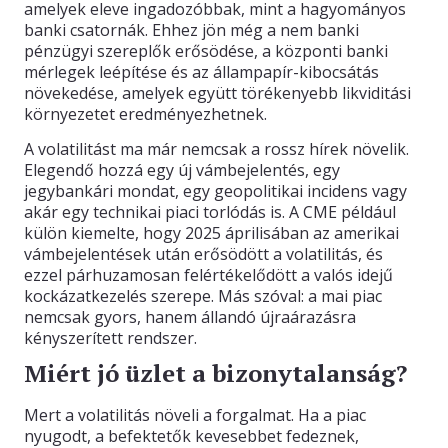
amelyek eleve ingadozóbbak, mint a hagyományos
banki csatornák. Ehhez jön még a nem banki
pénzügyi szereplők erősödése, a központi banki
mérlegek leépítése és az állampapír-kibocsátás
növekedése, amelyek együtt törékenyebb likviditási
környezetet eredményezhetnek.
A volatilitást ma már nemcsak a rossz hírek növelik.
Elegendő hozzá egy új vámbejelentés, egy
jegybankári mondat, egy geopolitikai incidens vagy
akár egy technikai piaci torlódás is. A CME például
külön kiemelte, hogy 2025 áprilisában az amerikai
vámbejelentések után erősödött a volatilitás, és
ezzel párhuzamosan felértékelődött a valós idejű
kockázatkezelés szerepe. Más szóval: a mai piac
nemcsak gyors, hanem állandó újraárazásra
kényszerített rendszer.
Miért jó üzlet a bizonytalanság?
Mert a volatilitás növeli a forgalmat. Ha a piac
nyugodt, a befektetők kevesebbet fedeznek,