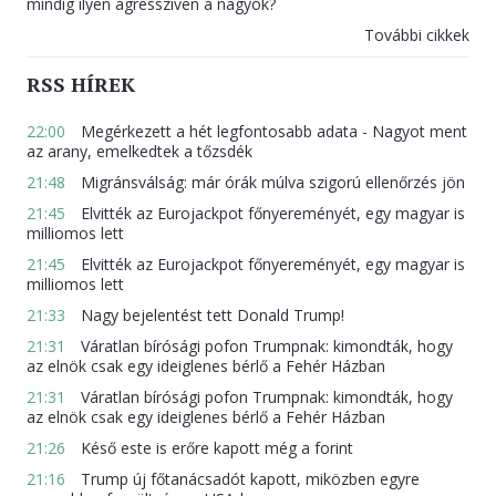
mindig ilyen agresszíven a nagyok?
További cikkek
RSS HÍREK
22:00
Megérkezett a hét legfontosabb adata - Nagyot ment
az arany, emelkedtek a tőzsdék
21:48
Migránsválság: már órák múlva szigorú ellenőrzés jön
21:45
Elvitték az Eurojackpot főnyereményét, egy magyar is
milliomos lett
21:45
Elvitték az Eurojackpot főnyereményét, egy magyar is
milliomos lett
21:33
Nagy bejelentést tett Donald Trump!
21:31
Váratlan bírósági pofon Trumpnak: kimondták, hogy
az elnök csak egy ideiglenes bérlő a Fehér Házban
21:31
Váratlan bírósági pofon Trumpnak: kimondták, hogy
az elnök csak egy ideiglenes bérlő a Fehér Házban
21:26
Késő este is erőre kapott még a forint
21:16
Trump új főtanácsadót kapott, miközben egyre