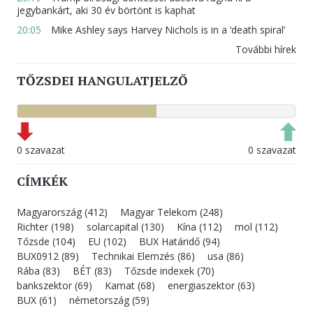
jegybankárt, aki 30 év börtönt is kaphat
20:05
Mike Ashley says Harvey Nichols is in a ‘death spiral’
További hírek
TŐZSDEI HANGULATJELZŐ
0 szavazat
0 szavazat
CÍMKÉK
Magyarország (412)
Magyar Telekom (248)
Richter (198)
solarcapital (130)
Kína (112)
mol (112)
Tőzsde (104)
EU (102)
BUX Határidő (94)
BUX0912 (89)
Technikai Elemzés (86)
usa (86)
Rába (83)
BÉT (83)
Tőzsde indexek (70)
bankszektor (69)
Kamat (68)
energiaszektor (63)
BUX (61)
németország (59)