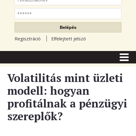
Jelszó
Belépés
Regisztráció
Elfelejtett jelszó
CÍMLAP
CIKKEK
Volatilitás mint üzleti
TŐZSDE FÓRUM
modell: hogyan
TUDÁSTÁR
profitálnak a pénzügyi
RSS OLVASÓ
szereplők?
BLOGOK
ELŐFIZETÉS