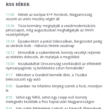
RSS HÍREK
11:00
Nőnek az európai K+F-források, Magyarország
viszont az uniós mezőny végén áll
10:36
Tisza-kormány: megnyitják a vasútmodernizációs
pénzcsapot, még augusztusban meghallgatják az NVVH
vezetőjelöltjeit
10:34
Éjszaka kitört a pokol Odesszában, Bergorodot pedig
az ukránok lövik - Háborús híreink vasárnap
10:12
Kimondták a szakemberek: komoly veszélyt rejtenek
az elviteles dobozok, de mutatjuk a megoldást
10:00
Kiszabadulhat Oroszország szorításából az elfeledett
nyersanyagóriás: új befektetési sztori formálódik?
9:17
Miközben a Dunából kiemelik őket, a Tiszába
belecsúszott egy autó
9:00
Guardian: Ha Infantino tényleg szereti a focit, mondjon
le
8:59
Sehol egy felhő, sehol egy csepp eső: komoly
melegedés kezdődik a friss hajnal után Magyarországon
8:41
Irán újabb feltételeket szabott az Egyesült Államoknak