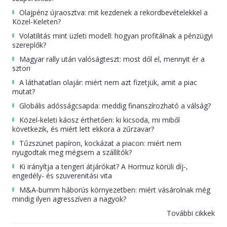
Olajpénz újraosztva: mit kezdenek a rekordbevételekkel a
Közel-Keleten?
Volatilitás mint üzleti modell: hogyan profitálnak a pénzügyi
szereplők?
Magyar rally után valóságteszt: most dől el, mennyit ér a
sztori
A láthatatlan olajár: miért nem azt fizetjük, amit a piac
mutat?
Globális adósságcsapda: meddig finanszírozható a válság?
Közel-keleti káosz érthetően: ki kicsoda, mi miből
következik, és miért lett ekkora a zűrzavar?
Tűzszünet papíron, kockázat a piacon: miért nem
nyugodtak meg mégsem a szállítók?
Ki irányítja a tengeri átjárókat? A Hormuz körüli díj-,
engedély- és szuverenitási vita
M&A-bumm háborús környezetben: miért vásárolnak még
mindig ilyen agresszíven a nagyok?
További cikkek