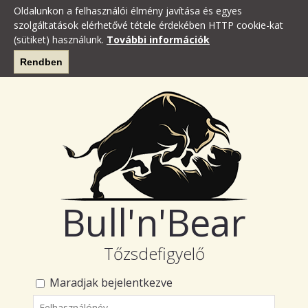
Oldalunkon a felhasználói élmény javítása és egyes
szolgáltatások elérhetővé tétele érdekében HTTP cookie-kat
(sütiket) használunk.
További információk
Rendben
Bull'n'Bear
Tőzsdefigyelő
Maradjak bejelentkezve
Felhasználónév