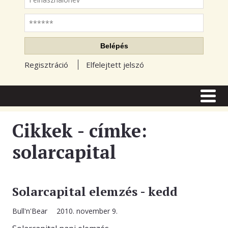
Jelszó
Belépés
Regisztráció
Elfelejtett jelszó
CÍMLAP
CIKKEK
Cikkek - címke:
TŐZSDE FÓRUM
solarcapital
TUDÁSTÁR
RSS OLVASÓ
Solarcapital elemzés - kedd
BLOGOK
Bull'n'Bear
2010. november 9.
ELŐFIZETÉS