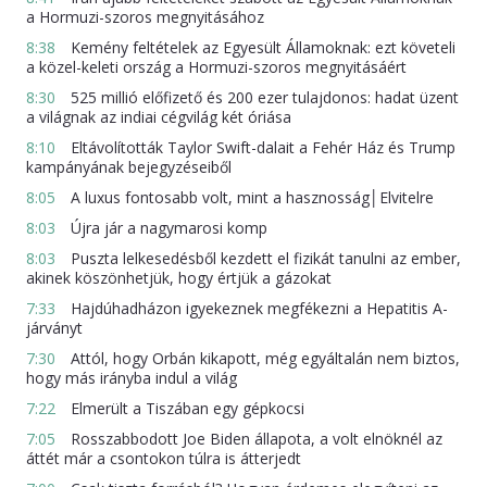
a Hormuzi-szoros megnyitásához
8:38
Kemény feltételek az Egyesült Államoknak: ezt követeli
a közel-keleti ország a Hormuzi-szoros megnyitásáért
8:30
525 millió előfizető és 200 ezer tulajdonos: hadat üzent
a világnak az indiai cégvilág két óriása
8:10
Eltávolították Taylor Swift-dalait a Fehér Ház és Trump
kampányának bejegyzéseiből
8:05
A luxus fontosabb volt, mint a hasznosság│Elvitelre
8:03
Újra jár a nagymarosi komp
8:03
Puszta lelkesedésből kezdett el fizikát tanulni az ember,
akinek köszönhetjük, hogy értjük a gázokat
7:33
Hajdúhadházon igyekeznek megfékezni a Hepatitis A-
járványt
7:30
Attól, hogy Orbán kikapott, még egyáltalán nem biztos,
hogy más irányba indul a világ
7:22
Elmerült a Tiszában egy gépkocsi
7:05
Rosszabbodott Joe Biden állapota, a volt elnöknél az
áttét már a csontokon túlra is átterjedt