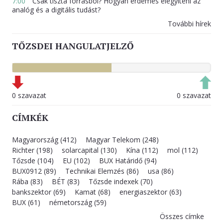
7:00
Csak tiszta forrásból? Hogyan érdemes elegyíteni az
analóg és a digitális tudást?
További hírek
TŐZSDEI HANGULATJELZŐ
0 szavazat
0 szavazat
CÍMKÉK
Magyarország (412)
Magyar Telekom (248)
Richter (198)
solarcapital (130)
Kína (112)
mol (112)
Tőzsde (104)
EU (102)
BUX Határidő (94)
BUX0912 (89)
Technikai Elemzés (86)
usa (86)
Rába (83)
BÉT (83)
Tőzsde indexek (70)
bankszektor (69)
Kamat (68)
energiaszektor (63)
BUX (61)
németország (59)
Összes címke