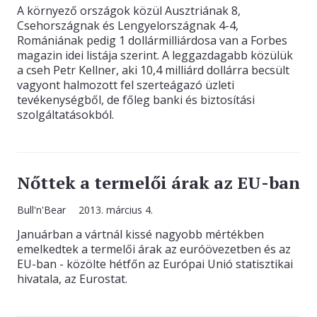
A környező országok közül Ausztriának 8,
Csehországnak és Lengyelországnak 4-4,
Romániának pedig 1 dollármilliárdosa van a Forbes
magazin idei listája szerint. A leggazdagabb közülük
a cseh Petr Kellner, aki 10,4 milliárd dollárra becsült
vagyont halmozott fel szerteágazó üzleti
tevékenységből, de főleg banki és biztosítási
szolgáltatásokból.
Nőttek a termelői árak az EU-ban
Bull'n'Bear
2013. március 4.
Januárban a vártnál kissé nagyobb mértékben
emelkedtek a termelői árak az euróövezetben és az
EU-ban - közölte hétfőn az Európai Unió statisztikai
hivatala, az Eurostat.