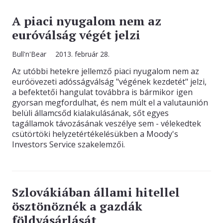
A piaci nyugalom nem az
euróválság végét jelzi
Bull'n'Bear
2013. február 28.
Az utóbbi hetekre jellemző piaci nyugalom nem az
euróövezeti adósságválság "végének kezdetét" jelzi,
a befektetői hangulat továbbra is bármikor igen
gyorsan megfordulhat, és nem múlt el a valutaunión
belüli államcsőd kialakulásának, sőt egyes
tagállamok távozásának veszélye sem - vélekedtek
csütörtöki helyzetértékelésükben a Moody's
Investors Service szakelemzői.
Szlovákiában állami hitellel
ösztönöznék a gazdák
földvásárlását