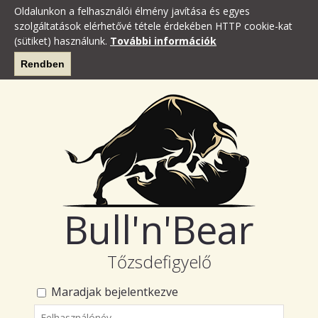
Oldalunkon a felhasználói élmény javítása és egyes
szolgáltatások elérhetővé tétele érdekében HTTP cookie-kat
(sütiket) használunk.
További információk
Rendben
Bull'n'Bear
Tőzsdefigyelő
Maradjak bejelentkezve
Felhasználónév