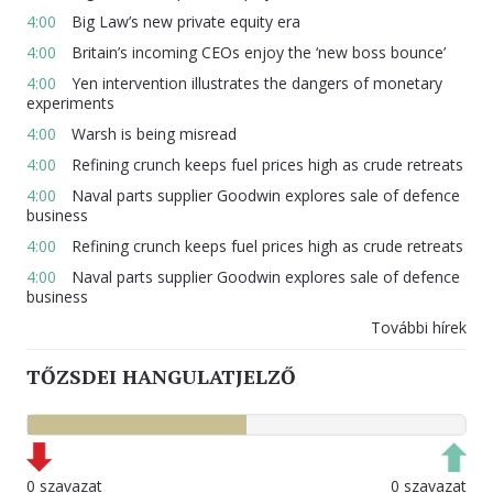
4:00
Big Law’s new private equity era
4:00
Britain’s incoming CEOs enjoy the ‘new boss bounce’
4:00
Yen intervention illustrates the dangers of monetary
experiments
4:00
Warsh is being misread
4:00
Refining crunch keeps fuel prices high as crude retreats
4:00
Naval parts supplier Goodwin explores sale of defence
business
4:00
Refining crunch keeps fuel prices high as crude retreats
4:00
Naval parts supplier Goodwin explores sale of defence
business
További hírek
TŐZSDEI HANGULATJELZŐ
0 szavazat
0 szavazat