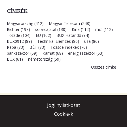
CÍMKÉK
Magyarország (412)
Magyar Telekom (248)
Richter (198)
solarcapital (130)
Kína (112)
mol (112)
Tőzsde (104)
EU (102)
BUX Határidő (94)
BUX0912 (89)
Technikai Elemzés (86)
usa (86)
Rába (83)
BÉT (83)
Tőzsde indexek (70)
bankszektor (69)
Kamat (68)
energiaszektor (63)
BUX (61)
németország (59)
Összes címke
Jogi nyilatkozat
Cookie-k