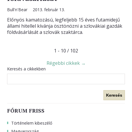
Bull'n'Bear
2013. február 13.
Előnyös kamatozású, legfeljebb 15 éves futamidejű
állami hitellel kívánja ösztönözni a szlovákiai gazdák
földvásárlását a szlovák szaktárca.
1 - 10 / 102
Régebbi cikkek →
Keresés a cikkekben
Keresés
FÓRUM FRISS
Történelem kibeszélő
Magyarország