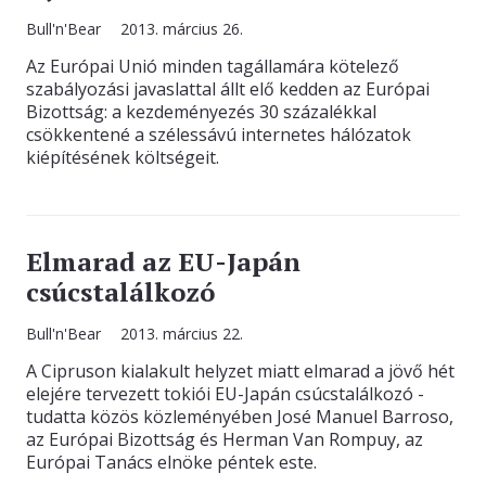
Bull'n'Bear
2013. március 26.
Az Európai Unió minden tagállamára kötelező
szabályozási javaslattal állt elő kedden az Európai
Bizottság: a kezdeményezés 30 százalékkal
csökkentené a szélessávú internetes hálózatok
kiépítésének költségeit.
Elmarad az EU-Japán
csúcstalálkozó
Bull'n'Bear
2013. március 22.
A Cipruson kialakult helyzet miatt elmarad a jövő hét
elejére tervezett tokiói EU-Japán csúcstalálkozó -
tudatta közös közleményében José Manuel Barroso,
az Európai Bizottság és Herman Van Rompuy, az
Európai Tanács elnöke péntek este.