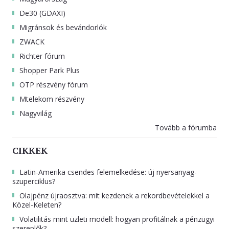
De30 (GDAXI)
Migránsok és bevándorlók
ZWACK
Richter fórum
Shopper Park Plus
OTP részvény fórum
Mtelekom részvény
Nagyvilág
Tovább a fórumba
CIKKEK
Latin-Amerika csendes felemelkedése: új nyersanyag-
szuperciklus?
Olajpénz újraosztva: mit kezdenek a rekordbevételekkel a
Közel-Keleten?
Volatilitás mint üzleti modell: hogyan profitálnak a pénzügyi
szereplők?