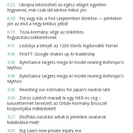
6:32
Ukrajna lekörözheti az egész világot egyetlen
fegyverrel, már csak idő kérése mikor jön
6:30
Fej vagy írás a Fed szeptemberi döntése — pénteken
jön az első a négy kritikus jelből
6:10
Tisza-kormány: vége az önkéntes
fogyasztáscsökkentésnek
4:41
Ledobja a tetejét az 1200 lóerős legdurvább Ferrari
4:40
FirstFT: Google shakes up AI leadership
4:36
ByteDance targets mega AI model nearing Anthropic’s
Mythos
4:36
ByteDance targets mega AI model nearing Anthropic’s
Mythos
4:30
Revisiting our estimates for Japan’s neutral rate
4:30
Zsíros üzletről maradt le egy NER-es cég –
luxuséttermet tervezett az Orbán-kormány Brüsszel
központjába milliárdokért
4:27
Elsőfokú riasztást adtak ki péntekre zivatarok
kialakulása miatt
4:00
Big Law’s new private equity era