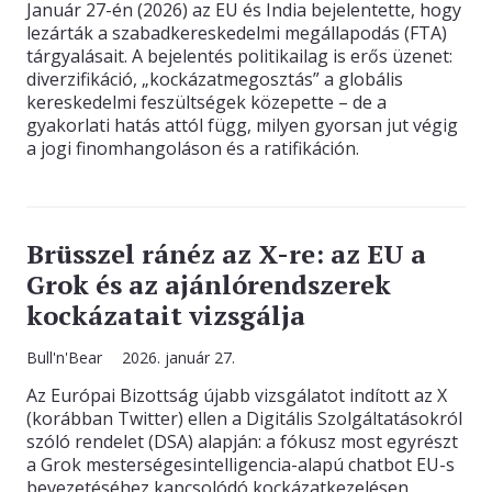
Január 27-én (2026) az EU és India bejelentette, hogy
lezárták a szabadkereskedelmi megállapodás (FTA)
tárgyalásait. A bejelentés politikailag is erős üzenet:
diverzifikáció, „kockázatmegosztás” a globális
kereskedelmi feszültségek közepette – de a
gyakorlati hatás attól függ, milyen gyorsan jut végig
a jogi finomhangoláson és a ratifikáción.
Brüsszel ránéz az X-re: az EU a
Grok és az ajánlórendszerek
kockázatait vizsgálja
Bull'n'Bear
2026. január 27.
Az Európai Bizottság újabb vizsgálatot indított az X
(korábban Twitter) ellen a Digitális Szolgáltatásokról
szóló rendelet (DSA) alapján: a fókusz most egyrészt
a Grok mesterségesintelligencia-alapú chatbot EU-s
bevezetéséhez kapcsolódó kockázatkezelésen,