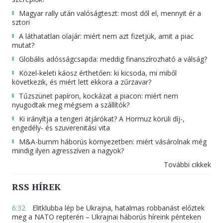
Magyar rally után valóságteszt: most dől el, mennyit ér a
sztori
A láthatatlan olajár: miért nem azt fizetjük, amit a piac
mutat?
Globális adósságcsapda: meddig finanszírozható a válság?
Közel-keleti káosz érthetően: ki kicsoda, mi miből
következik, és miért lett ekkora a zűrzavar?
Tűzszünet papíron, kockázat a piacon: miért nem
nyugodtak meg mégsem a szállítók?
Ki irányítja a tengeri átjárókat? A Hormuz körüli díj-,
engedély- és szuverenitási vita
M&A-bumm háborús környezetben: miért vásárolnak még
mindig ilyen agresszíven a nagyok?
További cikkek
RSS HÍREK
6:32
Elitklubba lép be Ukrajna, hatalmas robbanást előztek
meg a NATO repterén – Ukrajnai háborús híreink pénteken