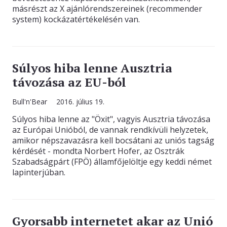
másrészt az X ajánlórendszereinek (recommender
system) kockázatértékelésén van.
Súlyos hiba lenne Ausztria
távozása az EU-ból
Bull'n'Bear
2016. július 19.
Súlyos hiba lenne az "Öxit", vagyis Ausztria távozása
az Európai Unióból, de vannak rendkívüli helyzetek,
amikor népszavazásra kell bocsátani az uniós tagság
kérdését - mondta Norbert Hofer, az Osztrák
Szabadságpárt (FPÖ) államfőjelöltje egy keddi német
lapinterjúban.
Gyorsabb internetet akar az Unió