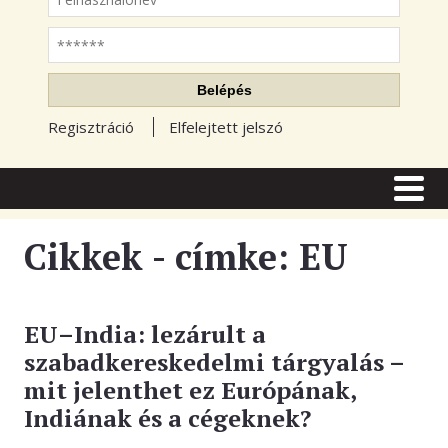
Jelszó
Belépés
Regisztráció
Elfelejtett jelszó
CÍMLAP
CIKKEK
Cikkek - címke: EU
TŐZSDE FÓRUM
TUDÁSTÁR
EU–India: lezárult a
szabadkereskedelmi tárgyalás –
RSS OLVASÓ
mit jelenthet ez Európának,
BLOGOK
Indiának és a cégeknek?
ELŐFIZETÉS