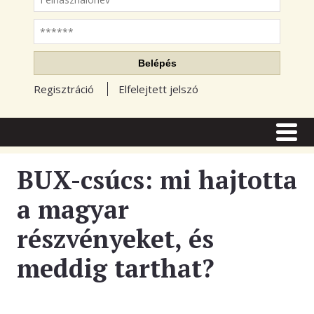
Jelszó
Belépés
Regisztráció
Elfelejtett jelszó
CÍMLAP
CIKKEK
BUX-csúcs: mi hajtotta
TŐZSDE FÓRUM
a magyar
TUDÁSTÁR
részvényeket, és
RSS OLVASÓ
meddig tarthat?
BLOGOK
ELŐFIZETÉS