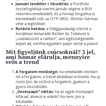
Januári lendület + likviditás:
a Portfolio
összefoglalója szerint január végére a BUX
rekordra emelkedett, és a hónap forgalma is
kiemelkedő volt, az OTP–MOL–Richter hármas
vitte a legtöbbet.
Rotáció hatása:
a Világgazdaság szerint a
korábban lemaradó Richter és Telekom is
„csatlakozott a ralihoz”, ami egészségesebb
képet ad, mintha egyetlen papír vinné a piacot.
Mit figyeljünk csúcsoknál? 3 jel,
ami hamar elárulja, mennyire
erős a trend
A forgalom minősége:
ha emelkedés közben
nő a forgalom, a trend általában erősebb. Ha új
csúcs jön, de szűkül a forgalom, gyakori a
gyors visszahűlés.
„Vezérpapír” váltás:
ha az egyik húzópapír
kifárad, átveszi-e másik? Ha nem, jön a
kifulladás.