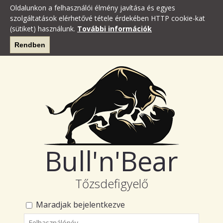
Oldalunkon a felhasználói élmény javítása és egyes
szolgáltatások elérhetővé tétele érdekében HTTP cookie-kat
(sütiket) használunk.
További információk
Rendben
Bull'n'Bear
Tőzsdefigyelő
Maradjak bejelentkezve
Felhasználónév