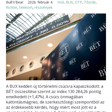
Bull'n'Bear
2026. február 4.
mol
,
BUX
,
OTP
,
Tőzsde
,
Richter
,
telekom
,
részvények
KAPCSOLAT
A BUX kedden új történelmi csúcsra kapaszkodott: a
BÉT összesítése szerint az index 130 284,26 pontig
emelkedett (+1,47%). A csúcs önmagában
kattintásmágnes, de szerkesztőségi szempontból az
az érdekesebb kérdés, hogy miért most jött ez a