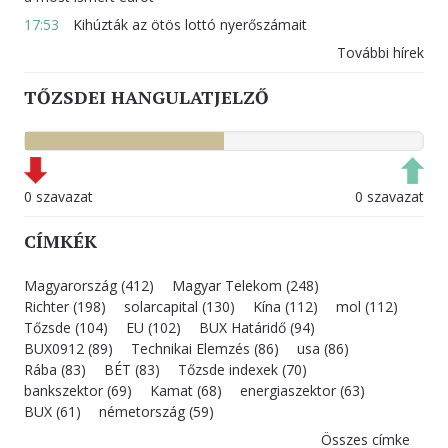
17:53
Kihúzták az ötös lottó nyerőszámait
További hírek
TŐZSDEI HANGULATJELZŐ
0 szavazat
0 szavazat
CÍMKÉK
Magyarország (412)
Magyar Telekom (248)
Richter (198)
solarcapital (130)
Kína (112)
mol (112)
Tőzsde (104)
EU (102)
BUX Határidő (94)
BUX0912 (89)
Technikai Elemzés (86)
usa (86)
Rába (83)
BÉT (83)
Tőzsde indexek (70)
bankszektor (69)
Kamat (68)
energiaszektor (63)
BUX (61)
németország (59)
Összes címke