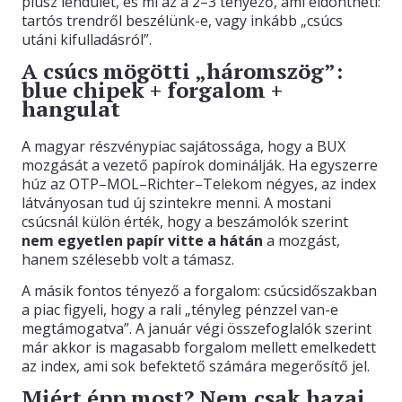
plusz lendület, és mi az a 2–3 tényező, ami eldöntheti:
tartós trendről beszélünk-e, vagy inkább „csúcs
utáni kifulladásról”.
A csúcs mögötti „háromszög”:
blue chipek + forgalom +
hangulat
A magyar részvénypiac sajátossága, hogy a BUX
mozgását a vezető papírok dominálják. Ha egyszerre
húz az OTP–MOL–Richter–Telekom négyes, az index
látványosan tud új szintekre menni. A mostani
csúcsnál külön érték, hogy a beszámolók szerint
nem egyetlen papír vitte a hátán
a mozgást,
hanem szélesebb volt a támasz.
A másik fontos tényező a forgalom: csúcsidőszakban
a piac figyeli, hogy a rali „tényleg pénzzel van-e
megtámogatva”. A január végi összefoglalók szerint
már akkor is magasabb forgalom mellett emelkedett
az index, ami sok befektető számára megerősítő jel.
Miért épp most? Nem csak hazai