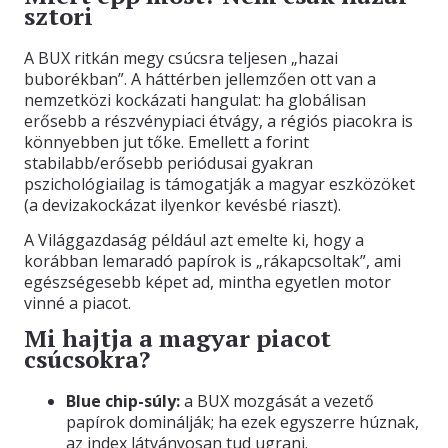
sztori
A BUX ritkán megy csúcsra teljesen „hazai
buborékban”. A háttérben jellemzően ott van a
nemzetközi kockázati hangulat: ha globálisan
erősebb a részvénypiaci étvágy, a régiós piacokra is
könnyebben jut tőke. Emellett a forint
stabilabb/erősebb periódusai gyakran
pszichológiailag is támogatják a magyar eszközöket
(a devizakockázat ilyenkor kevésbé riaszt).
A Világgazdaság például azt emelte ki, hogy a
korábban lemaradó papírok is „rákapcsoltak”, ami
egészségesebb képet ad, mintha egyetlen motor
vinné a piacot.
Mi hajtja a magyar piacot
csúcsokra?
Blue chip-súly:
a BUX mozgását a vezető
papírok dominálják; ha ezek egyszerre húznak,
az index látványosan tud ugrani.