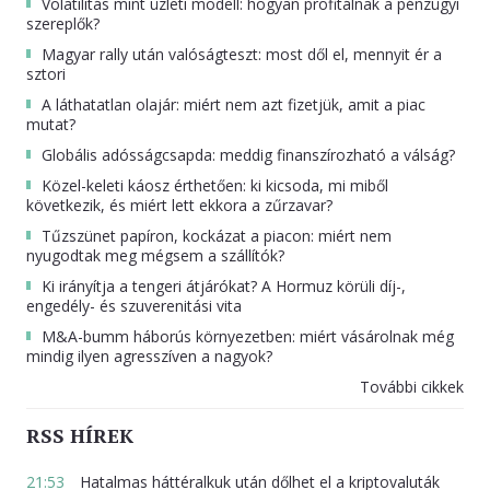
Volatilitás mint üzleti modell: hogyan profitálnak a pénzügyi
szereplők?
Magyar rally után valóságteszt: most dől el, mennyit ér a
sztori
A láthatatlan olajár: miért nem azt fizetjük, amit a piac
mutat?
Globális adósságcsapda: meddig finanszírozható a válság?
Közel-keleti káosz érthetően: ki kicsoda, mi miből
következik, és miért lett ekkora a zűrzavar?
Tűzszünet papíron, kockázat a piacon: miért nem
nyugodtak meg mégsem a szállítók?
Ki irányítja a tengeri átjárókat? A Hormuz körüli díj-,
engedély- és szuverenitási vita
M&A-bumm háborús környezetben: miért vásárolnak még
mindig ilyen agresszíven a nagyok?
További cikkek
RSS HÍREK
21:53
Hatalmas háttéralkuk után dőlhet el a kriptovaluták