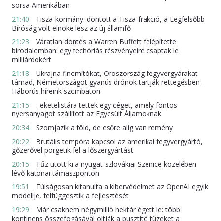
sorsa Amerikában
21:40
Tisza-kormány: döntött a Tisza-frakció, a Legfelsőbb
Bíróság volt elnöke lesz az új államfő
21:23
Váratlan döntés a Warren Buffett felépítette
birodalomban: egy techóriás részvényeire csaptak le
milliárdokért
21:18
Ukrajna finomítókat, Oroszország fegyvergyárakat
támad, Németországot gyanús drónok tartják rettegésben -
Háborús híreink szombaton
21:15
Feketelistára tettek egy céget, amely fontos
nyersanyagot szállított az Egyesült Államoknak
20:34
Szomjazik a föld, de esőre alig van remény
20:22
Brutális tempóra kapcsol az amerikai fegyvergyártó,
gőzerővel pörgetik fel a lőszergyártást
20:15
Tűz ütött ki a nyugat-szlovákiai Szenice közelében
lévő katonai támaszponton
19:51
Túlságosan kitanulta a kibervédelmet az OpenAI egyik
modellje, felfüggesztik a fejlesztését
19:29
Már csaknem négymillió hektár égett le: több
kontinens összefogásával oltják a pusztító tüzeket a