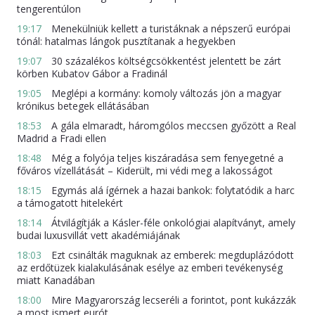
tengerentúlon
19:17
Menekülniük kellett a turistáknak a népszerű európai
tónál: hatalmas lángok pusztítanak a hegyekben
19:07
30 százalékos költségcsökkentést jelentett be zárt
körben Kubatov Gábor a Fradinál
19:05
Meglépi a kormány: komoly változás jön a magyar
krónikus betegek ellátásában
18:53
A gála elmaradt, háromgólos meccsen győzött a Real
Madrid a Fradi ellen
18:48
Még a folyója teljes kiszáradása sem fenyegetné a
főváros vízellátását – Kiderült, mi védi meg a lakosságot
18:15
Egymás alá ígérnek a hazai bankok: folytatódik a harc
a támogatott hitelekért
18:14
Átvilágítják a Kásler-féle onkológiai alapítványt, amely
budai luxusvillát vett akadémiájának
18:03
Ezt csinálták maguknak az emberek: megduplázódott
az erdőtüzek kialakulásának esélye az emberi tevékenység
miatt Kanadában
18:00
Mire Magyarország lecseréli a forintot, pont kukázzák
a most ismert eurót