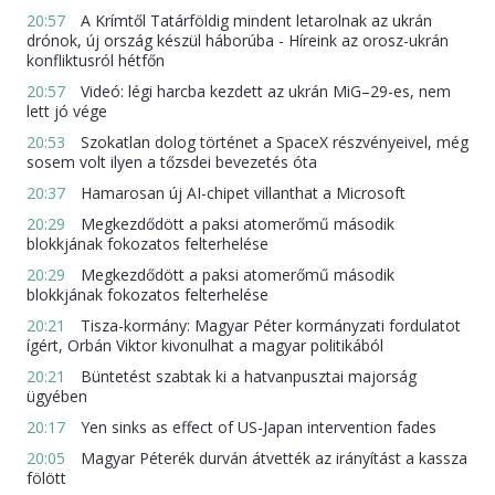
20:57
A Krímtől Tatárföldig mindent letarolnak az ukrán
drónok, új ország készül háborúba - Híreink az orosz-ukrán
konfliktusról hétfőn
20:57
Videó: légi harcba kezdett az ukrán MiG–29-es, nem
lett jó vége
20:53
Szokatlan dolog történet a SpaceX részvényeivel, még
sosem volt ilyen a tőzsdei bevezetés óta
20:37
Hamarosan új AI-chipet villanthat a Microsoft
20:29
Megkezdődött a paksi atomerőmű második
blokkjának fokozatos felterhelése
20:29
Megkezdődött a paksi atomerőmű második
blokkjának fokozatos felterhelése
20:21
Tisza-kormány: Magyar Péter kormányzati fordulatot
ígért, Orbán Viktor kivonulhat a magyar politikából
20:21
Büntetést szabtak ki a hatvanpusztai majorság
ügyében
20:17
Yen sinks as effect of US-Japan intervention fades
20:05
Magyar Péterék durván átvették az irányítást a kassza
fölött