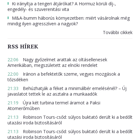
Ki irányítja a tengeri átjárókat? A Hormuz körüli díj-,
engedély- és szuverenitási vita
M&A-bumm háborús környezetben: miért vásárolnak még
mindig ilyen agresszíven a nagyok?
További cikkek
RSS HÍREK
22:06
Nagy győzelmet arattak az oltásellenesek
Amerikában, megszületett az elnöki rendelet
22:00
Iránon a befektetők szeme, vegyes mozgások a
tőzsdéken
21:33
Behúzhatják a féket a minimálbér emelésénél? – Új
javaslatot tettek le az asztalra a munkaadók
21:19
Újra két turbina termel áramot a Paksi
Atomerőműben
21:13
Robinson Tours-csőd: súlyos buktató derült ki a bedőlt
utazási iroda biztosításáról
21:13
Robinson Tours-csőd: súlyos buktató derült ki a bedőlt
utazási iroda biztosításáról