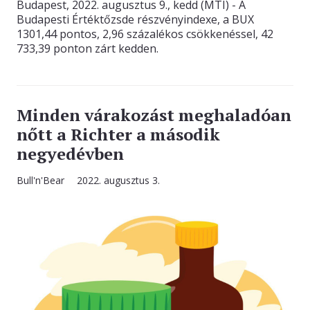
Budapest, 2022. augusztus 9., kedd (MTI) - A
Budapesti Értéktőzsde részvényindexe, a BUX
1301,44 pontos, 2,96 százalékos csökkenéssel, 42
733,39 ponton zárt kedden.
Minden várakozást meghaladóan
nőtt a Richter a második
negyedévben
Bull'n'Bear
2022. augusztus 3.