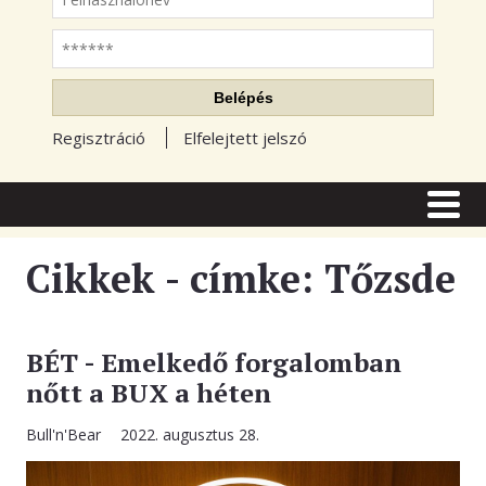
Jelszó
Belépés
Regisztráció
Elfelejtett jelszó
CÍMLAP
CIKKEK
Cikkek - címke: Tőzsde
TŐZSDE FÓRUM
TUDÁSTÁR
BÉT - Emelkedő forgalomban
nőtt a BUX a héten
RSS OLVASÓ
Bull'n'Bear
2022. augusztus 28.
BLOGOK
ELŐFIZETÉS