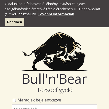
Oldalunkon a felhasználói élmény javítása és egyes
szolgáltatások elérhetővé tétele érdekében HTTP cookie-kat
(sütiket) használunk.
További információk
Rendben
Bull'n'Bear
Tőzsdefigyelő
Maradjak bejelentkezve
Felhasználónév