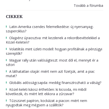
Tovább a fórumba
CIKKEK
Latin-Amerika csendes felemelkedése: új nyersanyag-
szuperciklus?
Olajpénz újraosztva: mit kezdenek a rekordbevételekkel a
Közel-Keleten?
Volatilitás mint üzleti modell: hogyan profitálnak a pénzügyi
szereplők?
Magyar rally után valóságteszt: most dől el, mennyit ér a
sztori
A láthatatlan olajár: miért nem azt fizetjük, amit a piac
mutat?
Globális adósságcsapda: meddig finanszírozható a válság?
Közel-keleti káosz érthetően: ki kicsoda, mi miből
következik, és miért lett ekkora a zűrzavar?
Tűzszünet papíron, kockázat a piacon: miért nem
nyugodtak meg mégsem a szállítók?