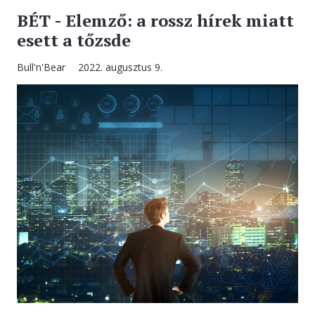
BÉT - Elemző: a rossz hírek miatt
esett a tőzsde
Bull'n'Bear
2022. augusztus 9.