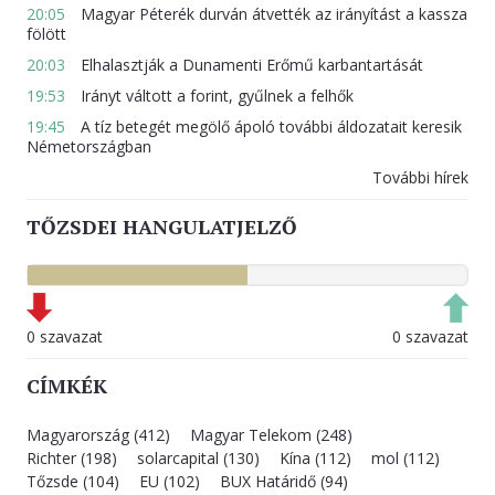
20:05
Magyar Péterék durván átvették az irányítást a kassza
fölött
20:03
Elhalasztják a Dunamenti Erőmű karbantartását
19:53
Irányt váltott a forint, gyűlnek a felhők
19:45
A tíz betegét megölő ápoló további áldozatait keresik
Németországban
További hírek
TŐZSDEI HANGULATJELZŐ
0 szavazat
0 szavazat
CÍMKÉK
Magyarország (412)
Magyar Telekom (248)
Richter (198)
solarcapital (130)
Kína (112)
mol (112)
Tőzsde (104)
EU (102)
BUX Határidő (94)