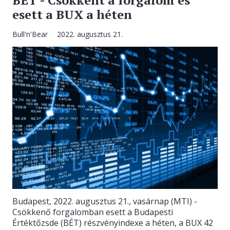
BÉT - Csökkent a forgalom és
esett a BUX a héten
Bull'n'Bear
2022. augusztus 21.
Budapest, 2022. augusztus 21., vasárnap (MTI) -
Csökkenő forgalomban esett a Budapesti
Értéktőzsde (BÉT) részvényindexe a héten, a BUX 42