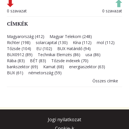
0 szavazat
0 szavazat
CÍMKÉK
Magyarország (412)
Magyar Telekom (248)
Richter (198)
solarcapital (130)
Kína (112)
mol (112)
Tőzsde (104)
EU (102)
BUX Határidő (94)
BUX0912 (89)
Technikai Elemzés (86)
usa (86)
Rába (83)
BÉT (83)
Tőzsde indexek (70)
bankszektor (69)
Kamat (68)
energiaszektor (63)
BUX (61)
németország (59)
Összes címke
Jogi nyilatkozat
Cookie-k