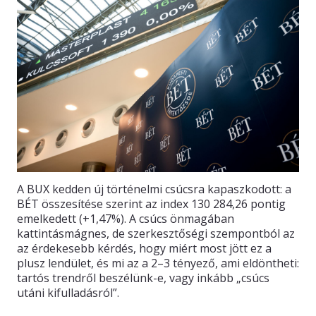
KAPCSOLAT
A BUX kedden új történelmi csúcsra kapaszkodott: a
BÉT összesítése szerint az index 130 284,26 pontig
emelkedett (+1,47%). A csúcs önmagában
kattintásmágnes, de szerkesztőségi szempontból az
az érdekesebb kérdés, hogy miért most jött ez a
plusz lendület, és mi az a 2–3 tényező, ami eldöntheti:
tartós trendről beszélünk-e, vagy inkább „csúcs
utáni kifulladásról”.