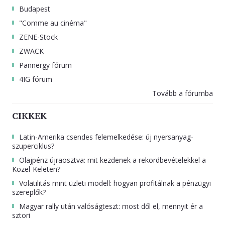
Budapest
"Comme au cinéma"
ZENE-Stock
ZWACK
Pannergy fórum
4IG fórum
Tovább a fórumba
CIKKEK
Latin-Amerika csendes felemelkedése: új nyersanyag-
szuperciklus?
Olajpénz újraosztva: mit kezdenek a rekordbevételekkel a
Közel-Keleten?
Volatilitás mint üzleti modell: hogyan profitálnak a pénzügyi
szereplők?
Magyar rally után valóságteszt: most dől el, mennyit ér a
sztori