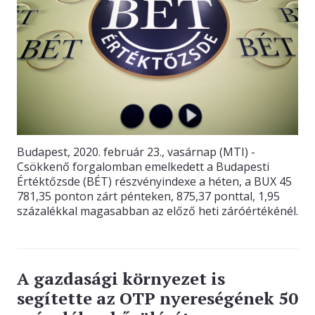
Budapest, 2020. február 23., vasárnap (MTI) -
Csökkenő forgalomban emelkedett a Budapesti
Értéktőzsde (BÉT) részvényindexe a héten, a BUX 45
781,35 ponton zárt pénteken, 875,37 ponttal, 1,95
százalékkal magasabban az előző heti záróértékénél.
A gazdasági környezet is
segítette az OTP nyereségének 50