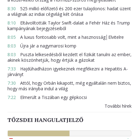
8:30
525 millió előfizető és 200 ezer tulajdonos: hadat üzent
a világnak az indiai cégvilág két óriása
8:10
Eltávolították Taylor Swift-dalait a Fehér Ház és Trump
kampányának bejegyzéseiből
8:05
A luxus fontosabb volt, mint a hasznosság│Elvitelre
8:03
Újra jár a nagymarosi komp
8:03
Puszta lelkesedésből kezdett el fizikát tanulni az ember,
akinek köszönhetjük, hogy értjük a gázokat
7:33
Hajdúhadházon igyekeznek megfékezni a Hepatitis A-
járványt
7:30
Attól, hogy Orbán kikapott, még egyáltalán nem biztos,
hogy más irányba indul a világ
7:22
Elmerült a Tiszában egy gépkocsi
További hírek
TŐZSDEI HANGULATJELZŐ