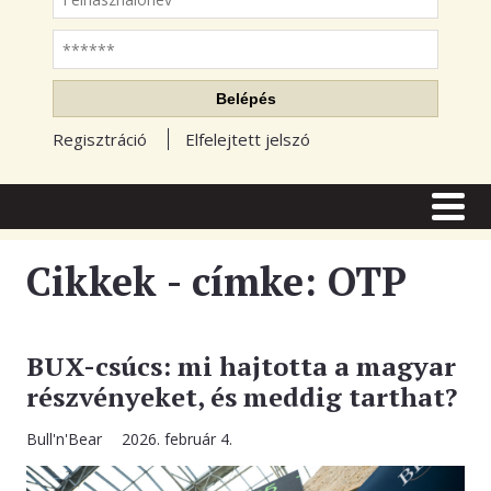
Jelszó
Belépés
Regisztráció
Elfelejtett jelszó
CÍMLAP
CIKKEK
Cikkek - címke: OTP
TŐZSDE FÓRUM
TUDÁSTÁR
BUX-csúcs: mi hajtotta a magyar
részvényeket, és meddig tarthat?
RSS OLVASÓ
Bull'n'Bear
2026. február 4.
BLOGOK
ELŐFIZETÉS