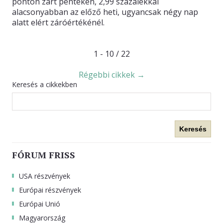
ponton zárt pénteken, 2,99 százalékkal
alacsonyabban az előző heti, ugyancsak négy nap
alatt elért záróértékénél.
1 - 10 / 22
Régebbi cikkek →
Keresés a cikkekben
Keresés
FÓRUM FRISS
USA részvények
Európai részvények
Európai Unió
Magyarország