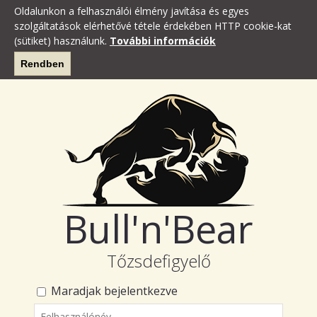
Oldalunkon a felhasználói élmény javítása és egyes
szolgáltatások elérhetővé tétele érdekében HTTP cookie-kat
(sütiket) használunk.
További információk
Rendben
Bull'n'Bear
Tőzsdefigyelő
Maradjak bejelentkezve
Felhasználónév