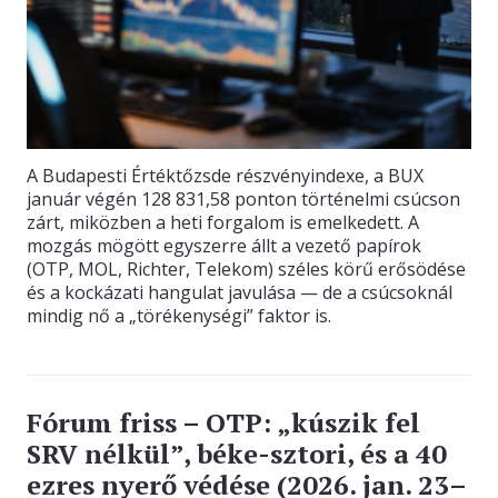
A Budapesti Értéktőzsde részvényindexe, a BUX
január végén 128 831,58 ponton történelmi csúcson
zárt, miközben a heti forgalom is emelkedett. A
mozgás mögött egyszerre állt a vezető papírok
(OTP, MOL, Richter, Telekom) széles körű erősödése
és a kockázati hangulat javulása — de a csúcsoknál
mindig nő a „törékenységi” faktor is.
Fórum friss – OTP: „kúszik fel
SRV nélkül”, béke-sztori, és a 40
ezres nyerő védése (2026. jan. 23–