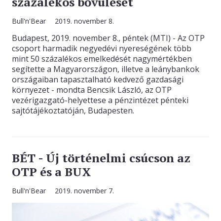
százalékos bővülését
Bull'n'Bear
2019. november 8.
Budapest, 2019. november 8., péntek (MTI) - Az OTP
csoport harmadik negyedévi nyereségének több
mint 50 százalékos emelkedését nagymértékben
segítette a Magyarországon, illetve a leánybankok
országaiban tapasztalható kedvező gazdasági
környezet - mondta Bencsik László, az OTP
vezérigazgató-helyettese a pénzintézet pénteki
sajtótájékoztatóján, Budapesten.
BÉT - Új történelmi csúcson az
OTP és a BUX
Bull'n'Bear
2019. november 7.