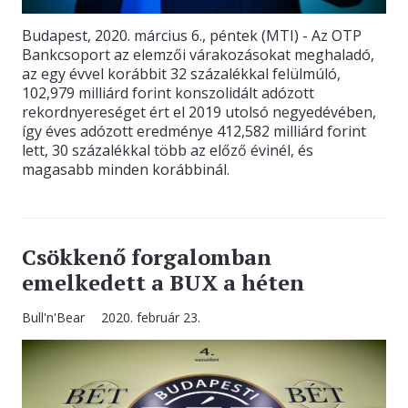
Budapest, 2020. március 6., péntek (MTI) - Az OTP
Bankcsoport az elemzői várakozásokat meghaladó,
az egy évvel korábbit 32 százalékkal felülmúló,
102,979 milliárd forint konszolidált adózott
rekordnyereséget ért el 2019 utolsó negyedévében,
így éves adózott eredménye 412,582 milliárd forint
lett, 30 százalékkal több az előző évinél, és
magasabb minden korábbinál.
Csökkenő forgalomban
emelkedett a BUX a héten
Bull'n'Bear
2020. február 23.