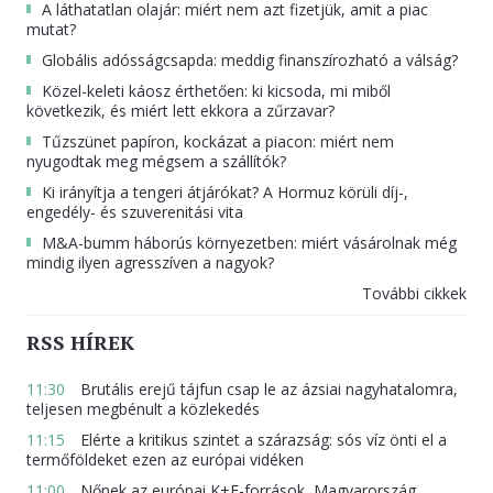
A láthatatlan olajár: miért nem azt fizetjük, amit a piac
mutat?
Globális adósságcsapda: meddig finanszírozható a válság?
Közel-keleti káosz érthetően: ki kicsoda, mi miből
következik, és miért lett ekkora a zűrzavar?
Tűzszünet papíron, kockázat a piacon: miért nem
nyugodtak meg mégsem a szállítók?
Ki irányítja a tengeri átjárókat? A Hormuz körüli díj-,
engedély- és szuverenitási vita
M&A-bumm háborús környezetben: miért vásárolnak még
mindig ilyen agresszíven a nagyok?
További cikkek
RSS HÍREK
11:30
Brutális erejű tájfun csap le az ázsiai nagyhatalomra,
teljesen megbénult a közlekedés
11:15
Elérte a kritikus szintet a szárazság: sós víz önti el a
termőföldeket ezen az európai vidéken
11:00
Nőnek az európai K+F-források, Magyarország