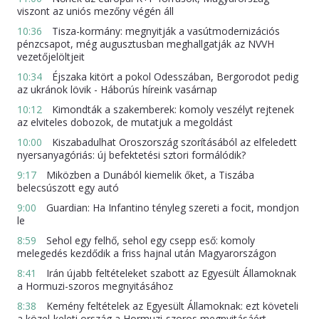
viszont az uniós mezőny végén áll
10:36
Tisza-kormány: megnyitják a vasútmodernizációs
pénzcsapot, még augusztusban meghallgatják az NVVH
vezetőjelöltjeit
10:34
Éjszaka kitört a pokol Odesszában, Bergorodot pedig
az ukránok lövik - Háborús híreink vasárnap
10:12
Kimondták a szakemberek: komoly veszélyt rejtenek
az elviteles dobozok, de mutatjuk a megoldást
10:00
Kiszabadulhat Oroszország szorításából az elfeledett
nyersanyagóriás: új befektetési sztori formálódik?
9:17
Miközben a Dunából kiemelik őket, a Tiszába
belecsúszott egy autó
9:00
Guardian: Ha Infantino tényleg szereti a focit, mondjon
le
8:59
Sehol egy felhő, sehol egy csepp eső: komoly
melegedés kezdődik a friss hajnal után Magyarországon
8:41
Irán újabb feltételeket szabott az Egyesült Államoknak
a Hormuzi-szoros megnyitásához
8:38
Kemény feltételek az Egyesült Államoknak: ezt követeli
a közel-keleti ország a Hormuzi-szoros megnyitásáért