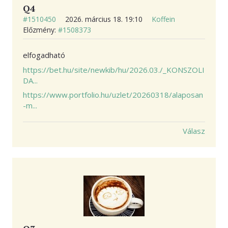
Q4
#1510450
2026. március 18. 19:10
Koffein
Előzmény:
#1508373
elfogadható
https://bet.hu/site/newkib/hu/2026.03./_KONSZOLI
DA...
https://www.portfolio.hu/uzlet/20260318/alaposan
-m...
Válasz