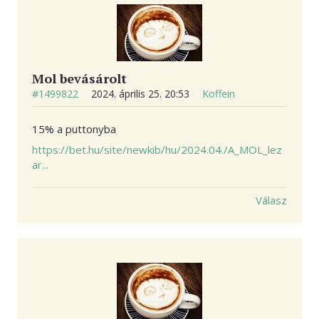
Mol bevásárolt
#1499822
2024. április 25. 20:53
Koffein
15% a puttonyba
https://bet.hu/site/newkib/hu/2024.04./A_MOL_lez
ar...
Válasz