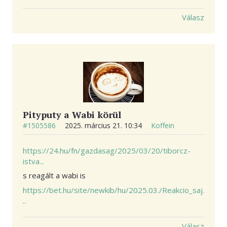
Válasz
Pityputy a Wabi körül
#1505586
2025. március 21. 10:34
Koffein
https://24.hu/fn/gazdasag/2025/03/20/tiborcz-
istva...
s reagált a wabi is
https://bet.hu/site/newkib/hu/2025.03./Reakcio_saj.
..
Válasz