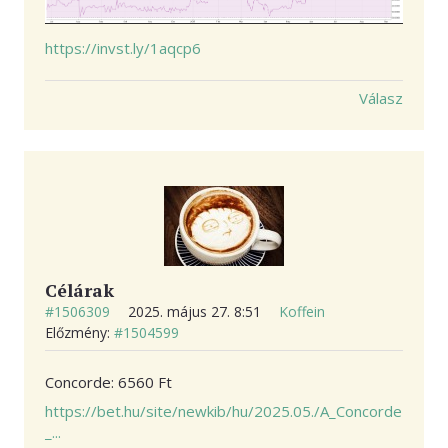
https://invst.ly/1aqcp6
Válasz
Célárak
#1506309
2025. május 27. 8:51
Koffein
Előzmény:
#1504599
Concorde: 6560 Ft
https://bet.hu/site/newkib/hu/2025.05./A_Concorde
_...