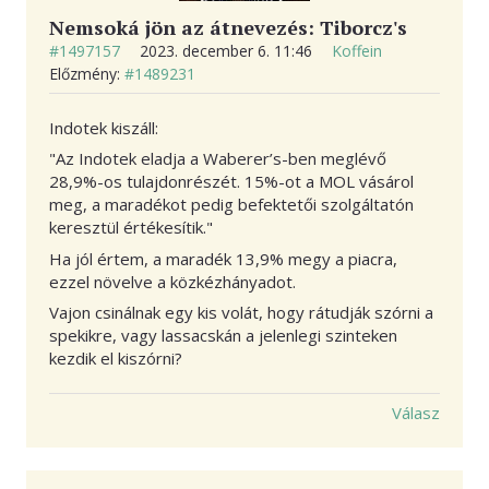
Nemsoká jön az átnevezés: Tiborcz's
#1497157
2023. december 6. 11:46
Koffein
Előzmény:
#1489231
Indotek kiszáll:
"Az Indotek eladja a Waberer’s-ben meglévő
28,9%-os tulajdonrészét. 15%-ot a MOL vásárol
meg, a maradékot pedig befektetői szolgáltatón
keresztül értékesítik."
Ha jól értem, a maradék 13,9% megy a piacra,
ezzel növelve a közkézhányadot.
Vajon csinálnak egy kis volát, hogy rátudják szórni a
spekikre, vagy lassacskán a jelenlegi szinteken
kezdik el kiszórni?
Válasz