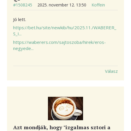
#1508245
2025. november 12. 13:50
Koffein
Jó lett.
https://bet.hu/site/newkib/hu/2025.11./WABERER_
S_I...
https://waberers.com/sajtoszoba/hirek/eros-
negyede...
Válasz
Azt mondják, hogy "izgalmas sztori a