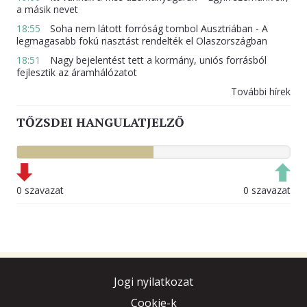
a másik nevet
18:55
Soha nem látott forróság tombol Ausztriában - A
legmagasabb fokú riasztást rendelték el Olaszországban
18:51
Nagy bejelentést tett a kormány, uniós forrásból
fejlesztik az áramhálózatot
További hírek
TŐZSDEI HANGULATJELZŐ
0 szavazat
0 szavazat
Jogi nyilatkozat
Cookie-k