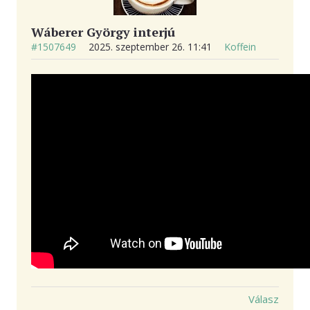
Wáberer György interjú
#1507649
2025. szeptember 26. 11:41
Koffein
Válasz