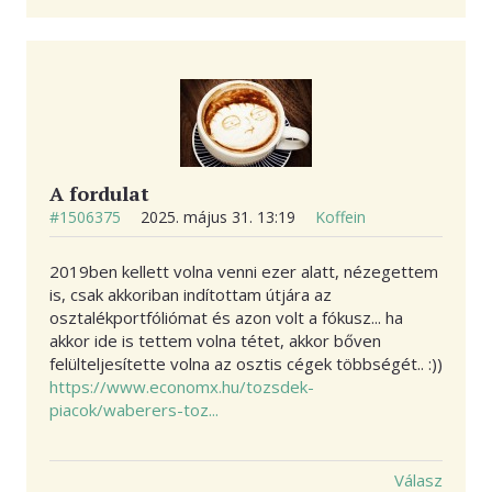
A fordulat
#1506375
2025. május 31. 13:19
Koffein
2019ben kellett volna venni ezer alatt, nézegettem
is, csak akkoriban indítottam útjára az
osztalékportfóliómat és azon volt a fókusz... ha
akkor ide is tettem volna tétet, akkor bőven
felülteljesítette volna az osztis cégek többségét.. :))
https://www.economx.hu/tozsdek-
piacok/waberers-toz...
Válasz