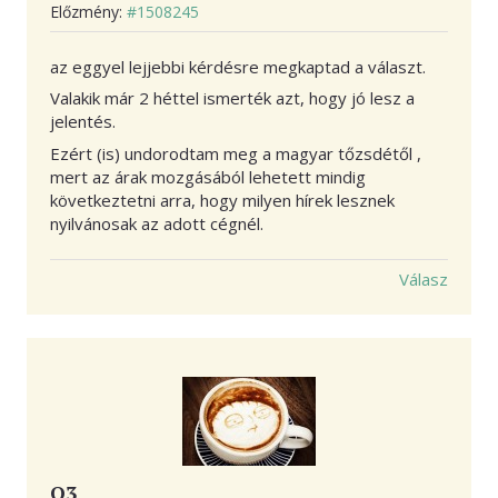
Előzmény:
#1508245
az eggyel lejjebbi kérdésre megkaptad a választ.
Valakik már 2 héttel ismerték azt, hogy jó lesz a
jelentés.
Ezért (is) undorodtam meg a magyar tőzsdétől ,
mert az árak mozgásából lehetett mindig
következtetni arra, hogy milyen hírek lesznek
nyilvánosak az adott cégnél.
Válasz
Q3