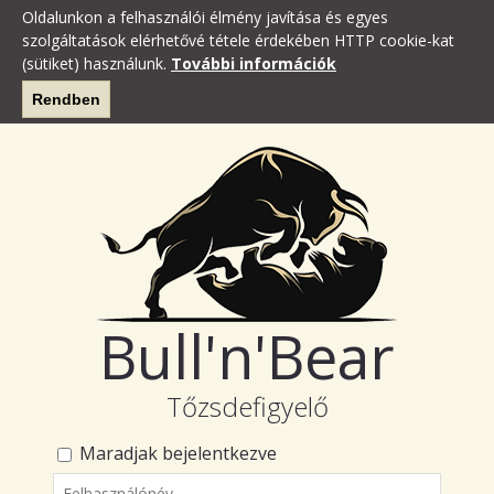
Oldalunkon a felhasználói élmény javítása és egyes
szolgáltatások elérhetővé tétele érdekében HTTP cookie-kat
(sütiket) használunk.
További információk
Rendben
Bull'n'Bear
Tőzsdefigyelő
Maradjak bejelentkezve
Felhasználónév