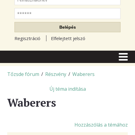
Jelszó
Belépés
Regisztráció
Elfelejtett jelszó
CÍMLAP
CIKKEK
Tőzsde fórum
/
Részvény
/
Waberers
TŐZSDE FÓRUM
Új téma indítása
TUDÁSTÁR
Waberers
RSS OLVASÓ
BLOGOK
Hozzászólás a témához
ELŐFIZETÉS