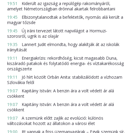
19:51
Kiderült az igazság a repülőgép rakományáról,
amelyet Németországban drónnal akartak felrobbantani
19:45
Elbizonytalanodtak a befektetők, nyomás alá került a
magyar tőzsde
19:45
Új iráni tervezet látott napvilágot a Hormuzi-
szorosról, ugrik is az olajár
19:35
Lannert Judit elmondta, hogy alakítják át az iskolák
irányítását
19:11
Energiakrízis: rekordhőség, kicsit magasabb Duna,
kiszáradó patakok és folytatódó energia- és víztakarékosság
országszerte
19:11
Jó hírt közölt Orbán Anita: stabilizálódott a vízhozam
Szlovákia felől
19:07
Kapitány István: A benzin ára a volt védett ár alá
csökkent
19:07
Kapitány István: A benzin ára a volt védett ár alá
csökkent
19:07
A szemünk előtt zajlik az evolúció: különös
változásokat hozott az állatokon a városi élet
19:00
Itt vannak a friss üzemanyagárak – Egyik szemünk sír,