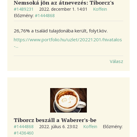
Nemsoká jön az átnevezés: Tiborcz's
#1489231
2022. december 1. 14:01
Koffein
Előzmény:
#1444868
26,76% a tsalád tulajdonába került, folyt.köv.
https://www.portfolio.hu/uzlet/20221201/hivatalos
-...
Válasz
Tiborcz beszáll a Waberer's-be
#1444868
2022. július 6. 23:02
Koffein
Előzmény:
#1436460