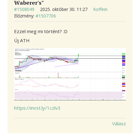
Waberer's"
#1508049
2025. október 30. 11:27
Koffein
Előzmény:
#1507706
Ezzel meg mi történt? :D
Új ATH
https://invst.ly/1czlv3
Válasz