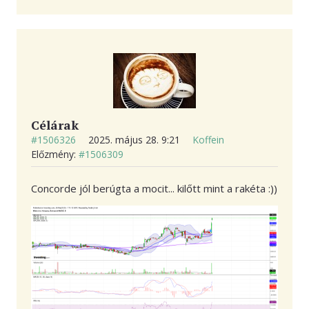
Célárak
#1506326
2025. május 28. 9:21
Koffein
Előzmény:
#1506309
Concorde jól berúgta a mocit... kilőtt mint a rakéta :))