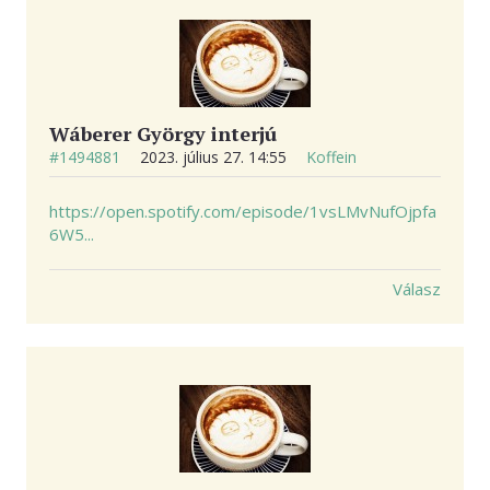
Wáberer György interjú
#1494881
2023. július 27. 14:55
Koffein
https://open.spotify.com/episode/1vsLMvNufOjpfa
6W5...
Válasz