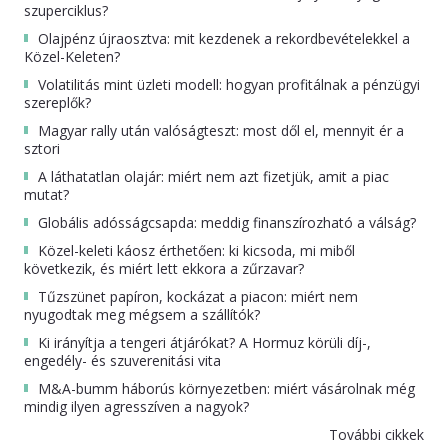
szuperciklus?
Olajpénz újraosztva: mit kezdenek a rekordbevételekkel a
Közel-Keleten?
Volatilitás mint üzleti modell: hogyan profitálnak a pénzügyi
szereplők?
Magyar rally után valóságteszt: most dől el, mennyit ér a
sztori
A láthatatlan olajár: miért nem azt fizetjük, amit a piac
mutat?
Globális adósságcsapda: meddig finanszírozható a válság?
Közel-keleti káosz érthetően: ki kicsoda, mi miből
következik, és miért lett ekkora a zűrzavar?
Tűzszünet papíron, kockázat a piacon: miért nem
nyugodtak meg mégsem a szállítók?
Ki irányítja a tengeri átjárókat? A Hormuz körüli díj-,
engedély- és szuverenitási vita
M&A-bumm háborús környezetben: miért vásárolnak még
mindig ilyen agresszíven a nagyok?
További cikkek