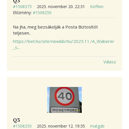
Q3
#1508373
2025. november 20. 22:31
Koffein
Előzmény:
#1508250
Na jha, meg bezsákolják a Posta Biztosítót
teljesen..
https://bet.hu/site/newkib/hu/2025.11./A_Waberer
_s...
Válasz
Q3
#1508250
2025. november 12. 19:35
matgab