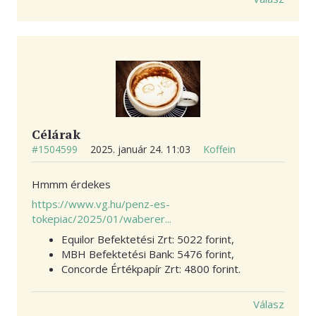
Célárak
#1504599
2025. január 24. 11:03
Koffein
Hmmm érdekes
https://www.vg.hu/penz-es-
tokepiac/2025/01/waberer...
Equilor Befektetési Zrt: 5022 forint,
MBH Befektetési Bank: 5476 forint,
Concorde Értékpapír Zrt: 4800 forint.
Válasz