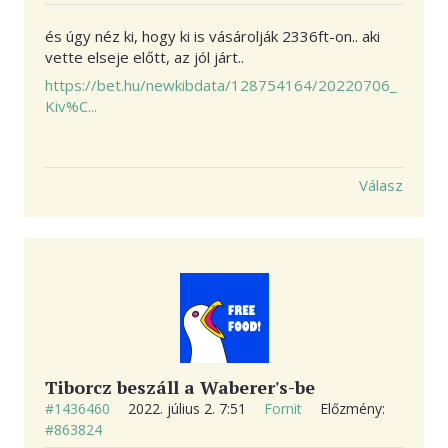
és úgy néz ki, hogy ki is vásárolják 2336ft-on.. aki
vette elseje előtt, az jól járt..
https://bet.hu/newkibdata/128754164/20220706_
Kiv%C...
Válasz
Tiborcz beszáll a Waberer's-be
#1436460
2022. július 2. 7:51
Fornit
Előzmény:
#863824