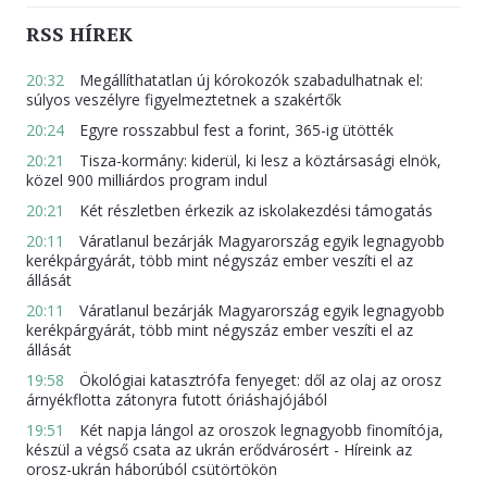
RSS HÍREK
20:32
Megállíthatatlan új kórokozók szabadulhatnak el:
súlyos veszélyre figyelmeztetnek a szakértők
20:24
Egyre rosszabbul fest a forint, 365-ig ütötték
20:21
Tisza-kormány: kiderül, ki lesz a köztársasági elnök,
közel 900 milliárdos program indul
20:21
Két részletben érkezik az iskolakezdési támogatás
20:11
Váratlanul bezárják Magyarország egyik legnagyobb
kerékpárgyárát, több mint négyszáz ember veszíti el az
állását
20:11
Váratlanul bezárják Magyarország egyik legnagyobb
kerékpárgyárát, több mint négyszáz ember veszíti el az
állását
19:58
Ökológiai katasztrófa fenyeget: dől az olaj az orosz
árnyékflotta zátonyra futott óriáshajójából
19:51
Két napja lángol az oroszok legnagyobb finomítója,
készül a végső csata az ukrán erődvárosért - Híreink az
orosz-ukrán háborúból csütörtökön