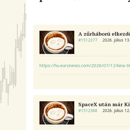
A zűrháború elkezd
#1512377
2026. július 13
https://hu.euronews.com/2026/07/12/kina-tit
SpaceX után már Kí
#1512368
2026. július 12