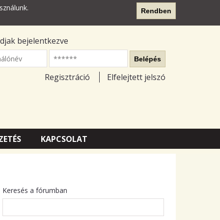
sználunk.
Rendben
djak bejelentkezve
nálónév
Belépés
Regisztráció
Elfelejtett jelszó
ZETÉS
KAPCSOLAT
Keresés a fórumban