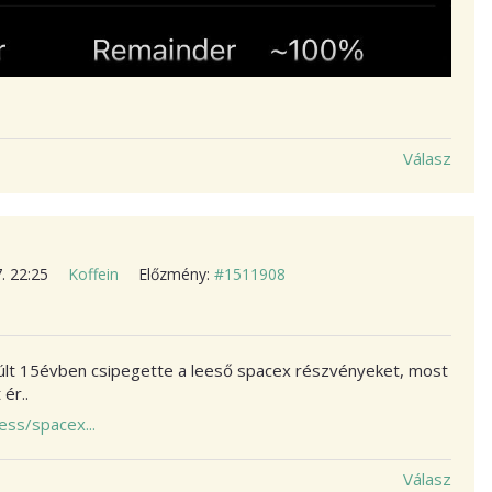
Válasz
7. 22:25
Koffein
Előzmény:
#1511908
múlt 15évben csipegette a leeső spacex részvényeket, most
ér..
ss/spacex...
Válasz