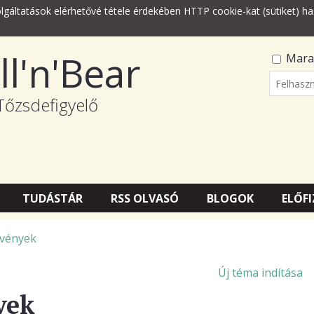
lgáltatások elérhetővé tétele érdekében HTTP cookie-kat (sütiket) ha
ll'n'Bear
Mara
Felhasz
Tőzsdefigyelő
Jelszó
TUDÁSTÁR
RSS OLVASÓ
BLOGOK
ELŐFI
zvények
Új téma indítása
yek