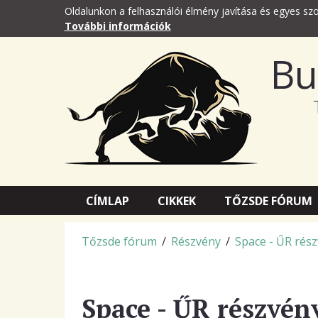
Oldalunkon a felhasználói élmény javítása és egyes szo
További információk
Bu
CÍMLAP
CIKKEK
TŐZSDE FÓRUM
Tőzsde fórum
/
Részvény
/
Space - ŰR rés
Space - ŰR részvén