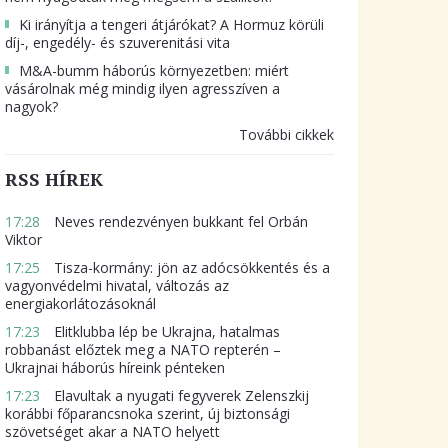
Ki irányítja a tengeri átjárókat? A Hormuz körüli
díj-, engedély- és szuverenitási vita
M&A-bumm háborús környezetben: miért
vásárolnak még mindig ilyen agresszíven a
nagyok?
További cikkek
RSS HÍREK
17:28
Neves rendezvényen bukkant fel Orbán
Viktor
17:25
Tisza-kormány: jön az adócsökkentés és a
vagyonvédelmi hivatal, változás az
energiakorlátozásoknál
17:23
Elitklubba lép be Ukrajna, hatalmas
robbanást előztek meg a NATO repterén –
Ukrajnai háborús híreink pénteken
17:23
Elavultak a nyugati fegyverek Zelenszkij
korábbi főparancsnoka szerint, új biztonsági
szövetséget akar a NATO helyett