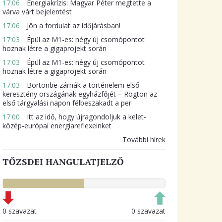
17:06
Energiakrízis: Magyar Péter megtette a
várva várt bejelentést
17:06
Jön a fordulat az időjárásban!
17:03
Épül az M1-es: négy új csomópontot
hoznak létre a gigaprojekt során
17:03
Épül az M1-es: négy új csomópontot
hoznak létre a gigaprojekt során
17:03
Börtönbe zárnák a történelem első
keresztény országának egyházfőjét – Rögtön az
első tárgyalási napon félbeszakadt a per
17:00
Itt az idő, hogy újragondoljuk a kelet-
közép-európai energiareflexeinket
További hírek
TŐZSDEI HANGULATJELZŐ
0 szavazat
0 szavazat