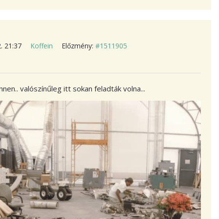
2. 21:37
Koffein
Előzmény:
#1511905
en.. valószínűleg itt sokan feladták volna...