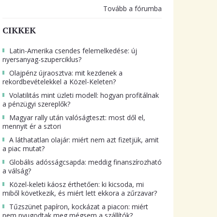
Tovább a fórumba
CIKKEK
Latin-Amerika csendes felemelkedése: új
nyersanyag-szuperciklus?
Olajpénz újraosztva: mit kezdenek a
rekordbevételekkel a Közel-Keleten?
Volatilitás mint üzleti modell: hogyan profitálnak
a pénzügyi szereplők?
Magyar rally után valóságteszt: most dől el,
mennyit ér a sztori
A láthatatlan olajár: miért nem azt fizetjük, amit
a piac mutat?
Globális adósságcsapda: meddig finanszírozható
a válság?
Közel-keleti káosz érthetően: ki kicsoda, mi
miből következik, és miért lett ekkora a zűrzavar?
Tűzszünet papíron, kockázat a piacon: miért
nem nyugodtak meg mégsem a szállítók?