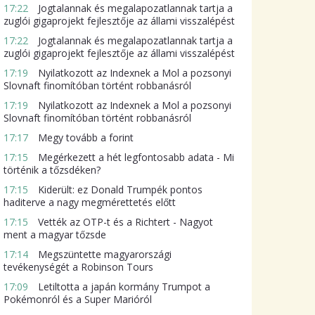
17:22
Jogtalannak és megalapozatlannak tartja a
zuglói gigaprojekt fejlesztője az állami visszalépést
17:22
Jogtalannak és megalapozatlannak tartja a
zuglói gigaprojekt fejlesztője az állami visszalépést
17:19
Nyilatkozott az Indexnek a Mol a pozsonyi
Slovnaft finomítóban történt robbanásról
17:19
Nyilatkozott az Indexnek a Mol a pozsonyi
Slovnaft finomítóban történt robbanásról
17:17
Megy tovább a forint
17:15
Megérkezett a hét legfontosabb adata - Mi
történik a tőzsdéken?
17:15
Kiderült: ez Donald Trumpék pontos
haditerve a nagy megmérettetés előtt
17:15
Vették az OTP-t és a Richtert - Nagyot
ment a magyar tőzsde
17:14
Megszüntette magyarországi
tevékenységét a Robinson Tours
17:09
Letiltotta a japán kormány Trumpot a
Pokémonról és a Super Marióról