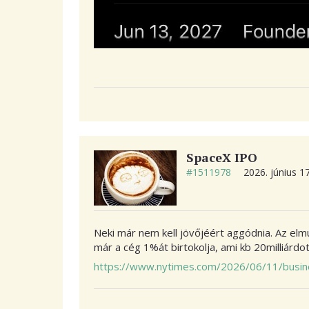
SpaceX IPO
#1511978
2026. június 1
Neki már nem kell jövőjéért aggódnia. Az el
már a cég 1%át birtokolja, ami kb 20milliárdot 
https://www.nytimes.com/2026/06/11/busine