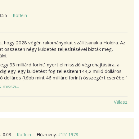
 8:55
Koffein
, hogy 2028 végén rakományokat szállítsanak a Holdra. Az
kat összesen négy küldetés teljesítésével bízták meg,
lni.
ntegy 93 milliárd forint) nyert el misszió végrehajtására, a
ig egy-egy küldetést fog teljesíteni 144,2 millió dolláros
illió dolláros (több mint 46 milliárd forint) összegért cserébe."
misszi...
Válasz
4. 0:03
Koffein
Előzmény:
#1511978