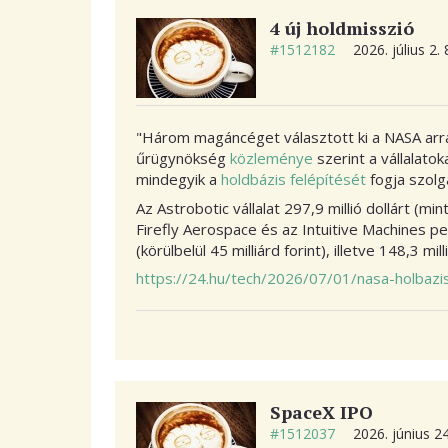
4 új holdmisszió
#1512182
2026. július 2.
"Három magáncéget választott ki a NASA arra
űrügynökség
közleménye
szerint a vállalato
mindegyik a
holdbázis felépítését
fogja szolgá
Az Astrobotic vállalat 297,9 millió dollárt (mi
Firefly Aerospace és az Intuitive Machines ped
(körülbelül 45 milliárd forint), illetve 148,3 m
https://24.hu/tech/2026/07/01/nasa-holbazis-
SpaceX IPO
#1512037
2026. június 2