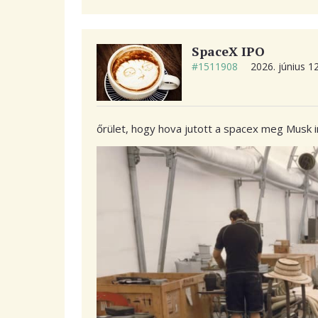
SpaceX IPO
#1511908
2026. június 1
őrület, hogy hova jutott a spacex meg Musk inn