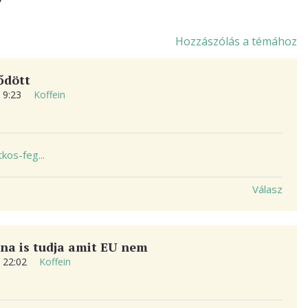
Hozzászólás a témához
ődött
. 9:23
Koffein
kos-feg...
Válasz
na is tudja amit EU nem
. 22:02
Koffein