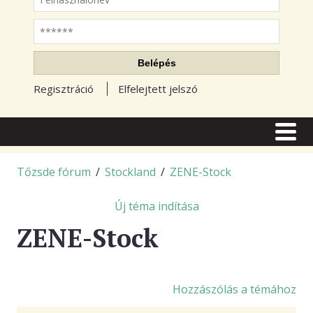
Jelszó
Belépés
Regisztráció
Elfelejtett jelszó
CÍMLAP
CIKKEK
Tőzsde fórum
/
Stockland
/
ZENE-Stock
TŐZSDE FÓRUM
Új téma indítása
TUDÁSTÁR
ZENE-Stock
RSS OLVASÓ
BLOGOK
Hozzászólás a témához
ELŐFIZETÉS