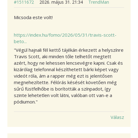
#1511672
2026. május 31. 21:34
TrendMan
Micsoda este volt!
https://index.hu/fomo/2026/05/31/travis-scott-
beto...
"Végül hajnali fél kettő tájékán érkezett a helyszínre
Travis Scott, aki minden tőle telhetőt megtett
azért, hogy ne lehessen lencsevégre kapni. Csak és
kizárólag telefonnal készíthetett bárki képet vagy
videót róla, ám a rapper még ezt is jelentősen
megnehezítette. Félórás késését követően még
sűrű füstfelhőbe is borították a színpadot, így
szinte lehetetlen volt látni, valóban ott van-e a
pódiumon.
"
Válasz