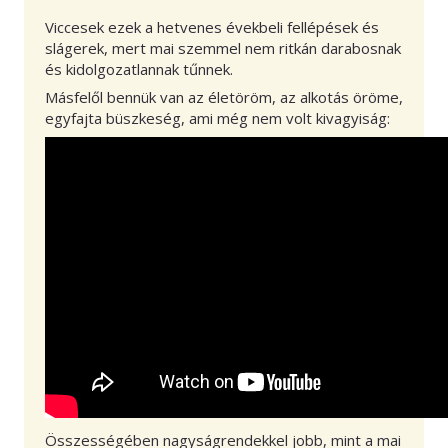
Viccesek ezek a hetvenes évekbeli fellépések és
slágerek, mert mai szemmel nem ritkán darabosnak
és kidolgozatlannak tűnnek.
Másfelől bennük van az életöröm, az alkotás öröme,
egyfajta büszkeség, ami még nem volt kivagyiság:
Összességében nagyságrendekkel jobb, mint a mai