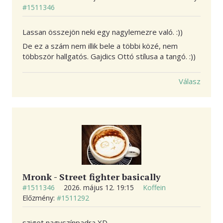
#1511346
Lassan összejön neki egy nagylemezre való. :))
De ez a szám nem illik bele a többi közé, nem
többször hallgatós. Gajdics Ottó stílusa a tangó. :))
Válasz
Mronk - Street fighter basically
#1511346
2026. május 12. 19:15
Koffein
Előzmény:
#1511292
sziget nagyszínpadra XD