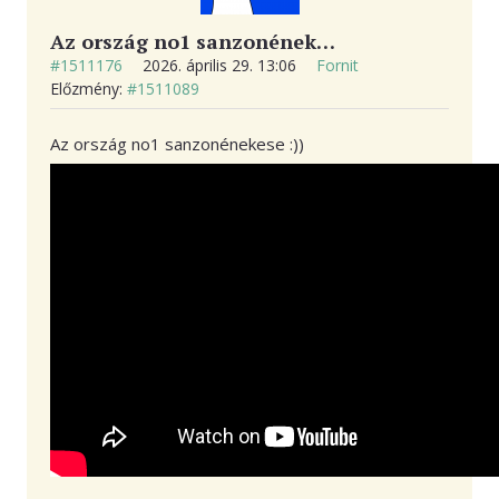
Az ország no1 sanzonének…
#1511176
2026. április 29. 13:06
Fornit
Előzmény:
#1511089
Az ország no1 sanzonénekese :))