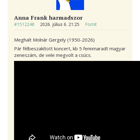
Anna Frank harmadszor
#1512248
2026. július 6. 21:25
Fornit
Meghalt Molnár Gergely (1950-2026)
Pár félbeszakított koncert, kb 5 fennmaradt magyar
zeneszám, de vele megvolt a csúcs.