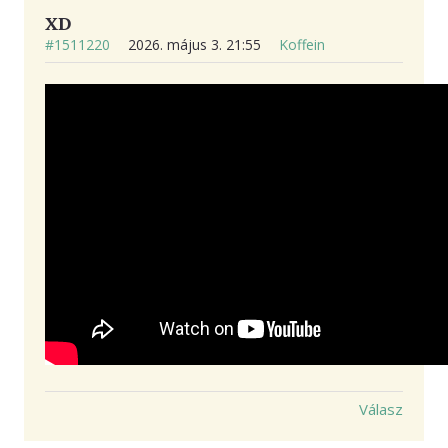
XD
#1511220
2026. május 3. 21:55
Koffein
Válasz