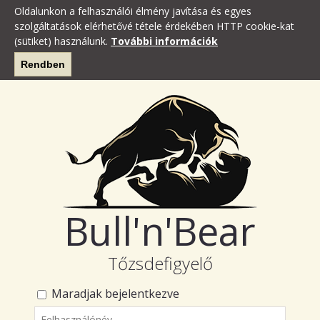
Oldalunkon a felhasználói élmény javítása és egyes
szolgáltatások elérhetővé tétele érdekében HTTP cookie-kat
(sütiket) használunk.
További információk
Rendben
Bull'n'Bear
Tőzsdefigyelő
Maradjak bejelentkezve
Felhasználónév