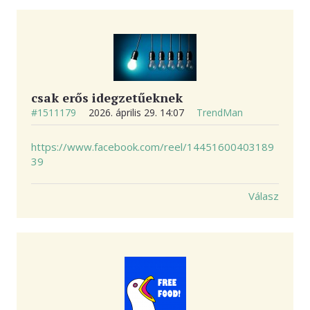
csak erős idegzetűeknek
#1511179
2026. április 29. 14:07
TrendMan
https://www.facebook.com/reel/14451600403189
39
Válasz