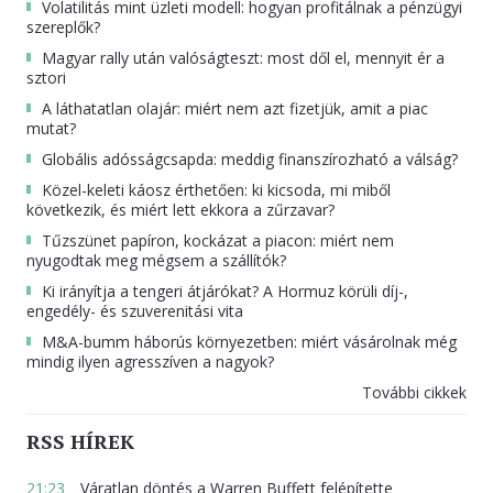
Volatilitás mint üzleti modell: hogyan profitálnak a pénzügyi
szereplők?
Magyar rally után valóságteszt: most dől el, mennyit ér a
sztori
A láthatatlan olajár: miért nem azt fizetjük, amit a piac
mutat?
Globális adósságcsapda: meddig finanszírozható a válság?
Közel-keleti káosz érthetően: ki kicsoda, mi miből
következik, és miért lett ekkora a zűrzavar?
Tűzszünet papíron, kockázat a piacon: miért nem
nyugodtak meg mégsem a szállítók?
Ki irányítja a tengeri átjárókat? A Hormuz körüli díj-,
engedély- és szuverenitási vita
M&A-bumm háborús környezetben: miért vásárolnak még
mindig ilyen agresszíven a nagyok?
További cikkek
RSS HÍREK
21:23
Váratlan döntés a Warren Buffett felépítette