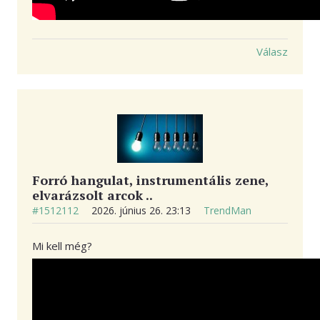
Válasz
Forró hangulat, instrumentális zene,
elvarázsolt arcok ..
#1512112
2026. június 26. 23:13
TrendMan
Mi kell még?