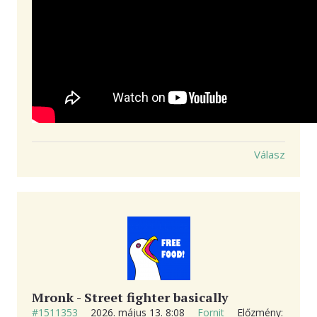
Válasz
Mronk - Street fighter basically
#1511353
2026. május 13. 8:08
Fornit
Előzmény: