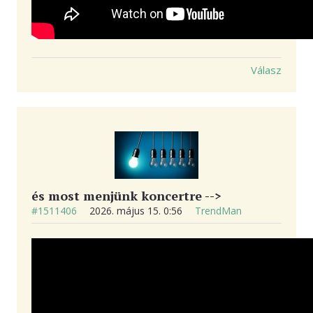
Válasz
és most menjünk koncertre -->
#1511406
2026. május 15. 0:56
TrendMan