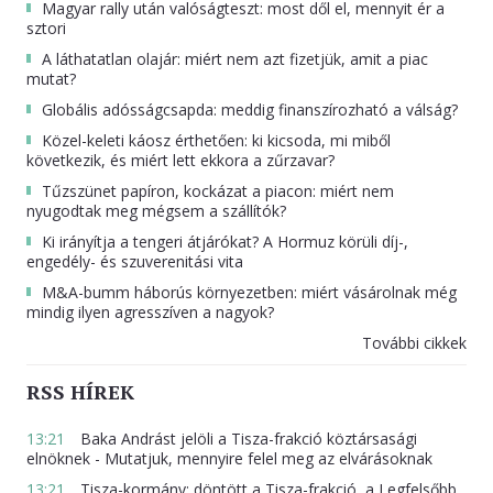
Magyar rally után valóságteszt: most dől el, mennyit ér a
sztori
A láthatatlan olajár: miért nem azt fizetjük, amit a piac
mutat?
Globális adósságcsapda: meddig finanszírozható a válság?
Közel-keleti káosz érthetően: ki kicsoda, mi miből
következik, és miért lett ekkora a zűrzavar?
Tűzszünet papíron, kockázat a piacon: miért nem
nyugodtak meg mégsem a szállítók?
Ki irányítja a tengeri átjárókat? A Hormuz körüli díj-,
engedély- és szuverenitási vita
M&A-bumm háborús környezetben: miért vásárolnak még
mindig ilyen agresszíven a nagyok?
További cikkek
RSS HÍREK
13:21
Baka Andrást jelöli a Tisza-frakció köztársasági
elnöknek - Mutatjuk, mennyire felel meg az elvárásoknak
13:21
Tisza-kormány: döntött a Tisza-frakció, a Legfelsőbb