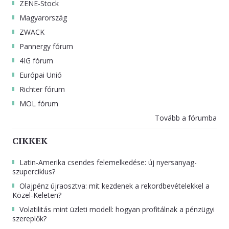
ZENE-Stock
Magyarország
ZWACK
Pannergy fórum
4IG fórum
Európai Unió
Richter fórum
MOL fórum
Tovább a fórumba
CIKKEK
Latin-Amerika csendes felemelkedése: új nyersanyag-
szuperciklus?
Olajpénz újraosztva: mit kezdenek a rekordbevételekkel a
Közel-Keleten?
Volatilitás mint üzleti modell: hogyan profitálnak a pénzügyi
szereplők?