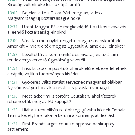
Bíróság volt elnöke lesz az új államfő
13:08
Bejelentette a Tisza Párt: megvan, ki lesz
Magyarország új köztársasági elnöke
12:31
Üzent Magyar Péter: megkezdődött a titkos szavazás
a leendő köztársasági elnökről
12:00
Váratlan merénylet rengette meg az aranykorát élő
Amerikát – Miért ölték meg az Egyesült Államok 20. elnökét?
11:58
Leváltották a kommunikációs hivatal, és az állami
rendezvényszervező ügynökség vezetőit
11:51
Friss kutatás: a pusztító viharok előrejelzései lehetnek
a cápák, zajlik a tudományos kísérlet
11:31
Gyökeres változtatást terveznek magyar iskolákban -
Nyilvánosságra hozták a részletes javaslatcsomagot
11:30
Most akkor mi is történt Ceutában, ahol tízezrek
rohamozták meg az EU kapuját?
11:23
Hiába a republikánus többség, gúzsba kötnék Donald
Trump kezét, ha el akarja kerülni a kormányzati leállást
11:21
First Brands urges court to approve bankruptcy
settlement