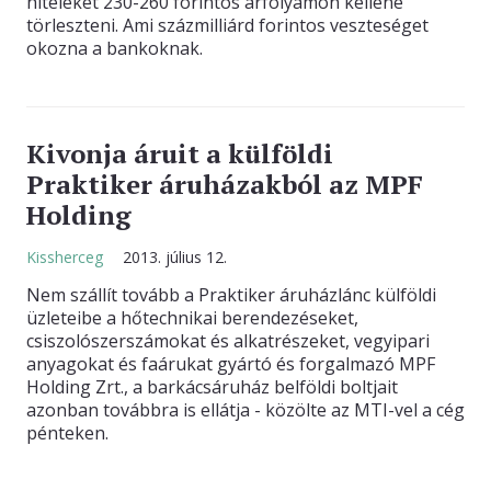
hiteleket 230-260 forintos árfolyamon kellene
törleszteni. Ami százmilliárd forintos veszteséget
okozna a bankoknak.
Kivonja áruit a külföldi
Praktiker áruházakból az MPF
Holding
Kissherceg
2013. július 12.
Nem szállít tovább a Praktiker áruházlánc külföldi
üzleteibe a hőtechnikai berendezéseket,
csiszolószerszámokat és alkatrészeket, vegyipari
anyagokat és faárukat gyártó és forgalmazó MPF
Holding Zrt., a barkácsáruház belföldi boltjait
azonban továbbra is ellátja - közölte az MTI-vel a cég
pénteken.