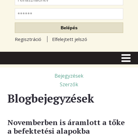
Jelszó
Belépés
Regisztráció
Elfelejtett jelszó
CÍMLAP
CIKKEK
Bejegyzések
Szerzők
TŐZSDE FÓRUM
Blogbejegyzések
TUDÁSTÁR
RSS OLVASÓ
Novemberben is áramlott a tőke
BLOGOK
a befektetési alapokba
ELŐFIZETÉS