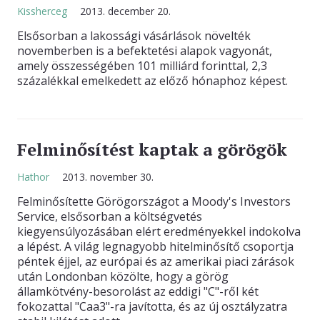
Kissherceg
2013. december 20.
KAPCSOLAT
Elsősorban a lakossági vásárlások növelték
novemberben is a befektetési alapok vagyonát,
amely összességében 101 milliárd forinttal, 2,3
százalékkal emelkedett az előző hónaphoz képest.
Felminősítést kaptak a görögök
Hathor
2013. november 30.
Felminősítette Görögországot a Moody's Investors
Service, elsősorban a költségvetés
kiegyensúlyozásában elért eredményekkel indokolva
a lépést. A világ legnagyobb hitelminősítő csoportja
péntek éjjel, az európai és az amerikai piaci zárások
után Londonban közölte, hogy a görög
államkötvény-besorolást az eddigi "C"-ről két
fokozattal "Caa3"-ra javította, és az új osztályzatra