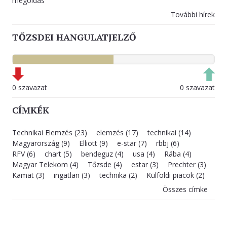
megoldás
További hírek
TŐZSDEI HANGULATJELZŐ
0 szavazat
0 szavazat
CÍMKÉK
Technikai Elemzés (23)
elemzés (17)
technikai (14)
Magyarország (9)
Elliott (9)
e-star (7)
rbbj (6)
RFV (6)
chart (5)
bendeguz (4)
usa (4)
Rába (4)
Magyar Telekom (4)
Tőzsde (4)
estar (3)
Prechter (3)
Kamat (3)
ingatlan (3)
technika (2)
Külföldi piacok (2)
Összes címke