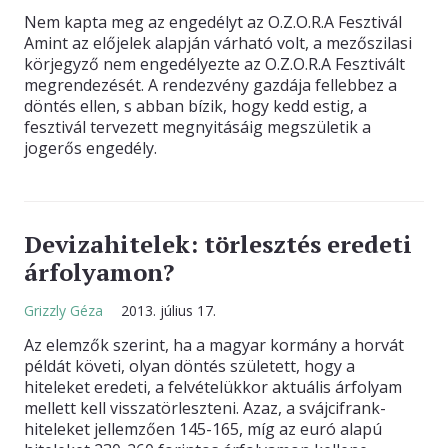
Nem kapta meg az engedélyt az O.Z.O.R.A Fesztivál
Amint az előjelek alapján várható volt, a mezőszilasi
körjegyző nem engedélyezte az O.Z.O.R.A Fesztivált
megrendezését. A rendezvény gazdája fellebbez a
döntés ellen, s abban bízik, hogy kedd estig, a
fesztivál tervezett megnyitásáig megszületik a
jogerős engedély.
Devizahitelek: törlesztés eredeti
árfolyamon?
Grizzly Géza
2013. július 17.
Az elemzők szerint, ha a magyar kormány a horvát
példát követi, olyan döntés született, hogy a
hiteleket eredeti, a felvételükkor aktuális árfolyam
mellett kell visszatörleszteni. Azaz, a svájcifrank-
hiteleket jellemzően 145-165, míg az euró alapú