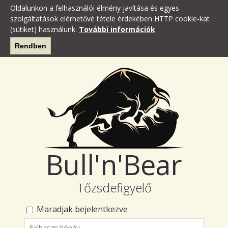
Oldalunkon a felhasználói élmény javítása és egyes
szolgáltatások elérhetővé tétele érdekében HTTP cookie-kat
(sütiket) használunk.
További információk
Rendben
Bull'n'Bear
Tőzsdefigyelő
Maradjak bejelentkezve
Felhasználónév