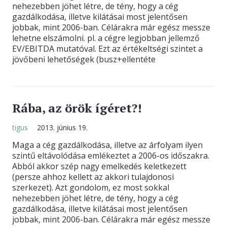
nehezebben jöhet létre, de tény, hogy a cég
gazdálkodása, illetve kilátásai most jelentősen
jobbak, mint 2006-ban. Célárakra már egész messze
lehetne elszámolni. pl. a cégre legjobban jellemző
EV/EBITDA mutatóval. Ezt az értékeltségi szintet a
jövőbeni lehetőségek (busz+ellentéte
Rába, az örök ígéret?!
tigus
2013. június 19.
Maga a cég gazdálkodása, illetve az árfolyam ilyen
szintű eltávolódása emlékeztet a 2006-os időszakra.
Abból akkor szép nagy emelkedés keletkezett
(persze ahhoz kellett az akkori tulajdonosi
szerkezet). Azt gondolom, ez most sokkal
nehezebben jöhet létre, de tény, hogy a cég
gazdálkodása, illetve kilátásai most jelentősen
jobbak, mint 2006-ban. Célárakra már egész messze