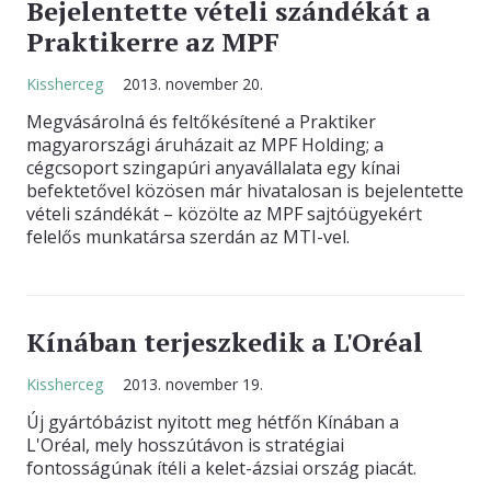
Bejelentette vételi szándékát a
Praktikerre az MPF
Kissherceg
2013. november 20.
Megvásárolná és feltőkésítené a Praktiker
magyarországi áruházait az MPF Holding; a
cégcsoport szingapúri anyavállalata egy kínai
befektetővel közösen már hivatalosan is bejelentette
vételi szándékát – közölte az MPF sajtóügyekért
felelős munkatársa szerdán az MTI-vel.
Kínában terjeszkedik a L'Oréal
Kissherceg
2013. november 19.
Új gyártóbázist nyitott meg hétfőn Kínában a
L'Oréal, mely hosszútávon is stratégiai
fontosságúnak ítéli a kelet-ázsiai ország piacát.