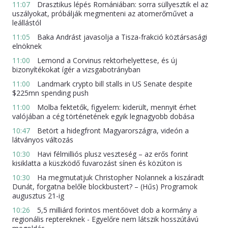
11:07
Drasztikus lépés Romániában: sorra süllyesztik el az
uszályokat, próbálják megmenteni az atomerőművet a
leállástól
11:05
Baka Andrást javasolja a Tisza-frakció köztársasági
elnöknek
11:00
Lemond a Corvinus rektorhelyettese, és új
bizonyítékokat ígér a vizsgabotrányban
11:00
Landmark crypto bill stalls in US Senate despite
$225mn spending push
11:00
Molba fektetők, figyelem: kiderült, mennyit érhet
valójában a cég történetének egyik legnagyobb dobása
10:47
Betört a hidegfront Magyarországra, videón a
látványos változás
10:30
Havi félmilliós plusz veszteség – az erős forint
kisiklatta a küszködő fuvarozást sínen és közúton is
10:30
Ha megmutatjuk Christopher Nolannek a kiszáradt
Dunát, forgatna belőle blockbustert? – (Hűs) Programok
augusztus 21-ig
10:26
5,5 milliárd forintos mentőövet dob a kormány a
regionális reptereknek - Egyelőre nem látszik hosszútávú