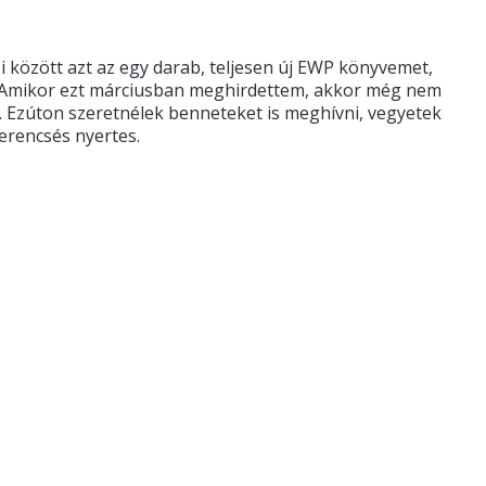
ói között azt az egy darab, teljesen új EWP könyvemet,
t. Amikor ezt márciusban meghirdettem, akkor még nem
. Ezúton szeretnélek benneteket is meghívni, vegyetek
zerencsés nyertes.