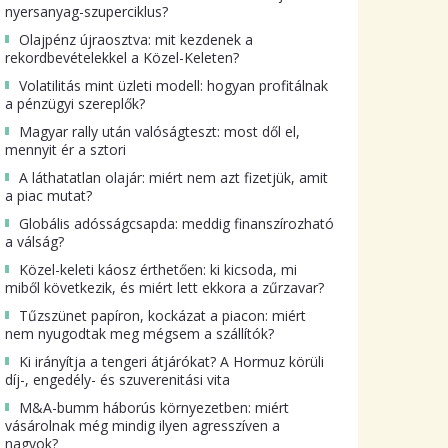
nyersanyag-szuperciklus?
Olajpénz újraosztva: mit kezdenek a
rekordbevételekkel a Közel-Keleten?
Volatilitás mint üzleti modell: hogyan profitálnak
a pénzügyi szereplők?
Magyar rally után valóságteszt: most dől el,
mennyit ér a sztori
A láthatatlan olajár: miért nem azt fizetjük, amit
a piac mutat?
Globális adósságcsapda: meddig finanszírozható
a válság?
Közel-keleti káosz érthetően: ki kicsoda, mi
miből következik, és miért lett ekkora a zűrzavar?
Tűzszünet papíron, kockázat a piacon: miért
nem nyugodtak meg mégsem a szállítók?
Ki irányítja a tengeri átjárókat? A Hormuz körüli
díj-, engedély- és szuverenitási vita
M&A-bumm háborús környezetben: miért
vásárolnak még mindig ilyen agresszíven a
nagyok?