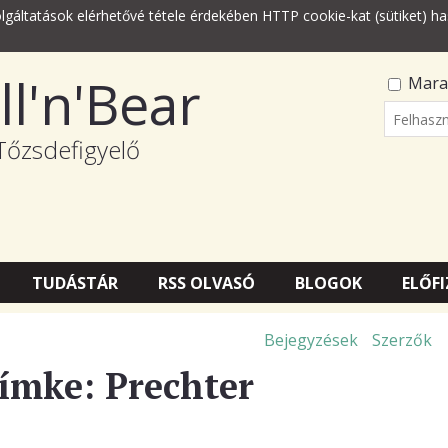
lgáltatások elérhetővé tétele érdekében HTTP cookie-kat (sütiket) ha
ll'n'Bear
Mara
Felhasz
Tőzsdefigyelő
Jelszó
TUDÁSTÁR
RSS OLVASÓ
BLOGOK
ELŐFI
Bejegyzések
Szerzők
címke: Prechter