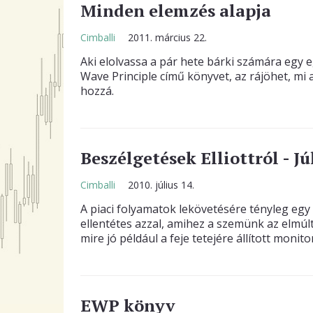
Minden elemzés alapja
Cimballi
2011. március 22.
Aki elolvassa a pár hete bárki számára egy e
Wave Principle című könyvet, az rájöhet, mi a
hozzá.
Beszélgetések Elliottról - J
Cimballi
2010. július 14.
A piaci folyamatok lekövetésére tényleg egy 
ellentétes azzal, amihez a szemünk az elmúl
mire jó például a feje tetejére állított monitor
EWP könyv