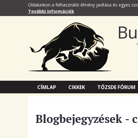
Oldalunkon a felhasználói élmény javítása és egyes szo
További információk
Bu
CÍMLAP
CIKKEK
TŐZSDE FÓRUM
Blogbejegyzések - 