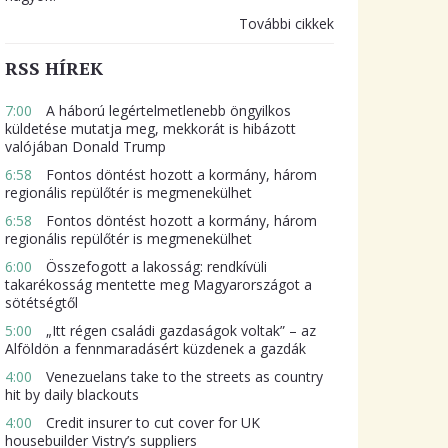
További cikkek
RSS HÍREK
7:00
A háború legértelmetlenebb öngyilkos
küldetése mutatja meg, mekkorát is hibázott
valójában Donald Trump
6:58
Fontos döntést hozott a kormány, három
regionális repülőtér is megmenekülhet
6:58
Fontos döntést hozott a kormány, három
regionális repülőtér is megmenekülhet
6:00
Összefogott a lakosság: rendkívüli
takarékosság mentette meg Magyarországot a
sötétségtől
5:00
„Itt régen családi gazdaságok voltak” – az
Alföldön a fennmaradásért küzdenek a gazdák
4:00
Venezuelans take to the streets as country
hit by daily blackouts
4:00
Credit insurer to cut cover for UK
housebuilder Vistry’s suppliers