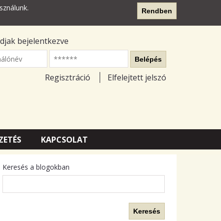
sználunk.
Rendben
djak bejelentkezve
nálónév
Belépés
Regisztráció
Elfelejtett jelszó
ZETÉS
KAPCSOLAT
Keresés a blogokban
Keresés