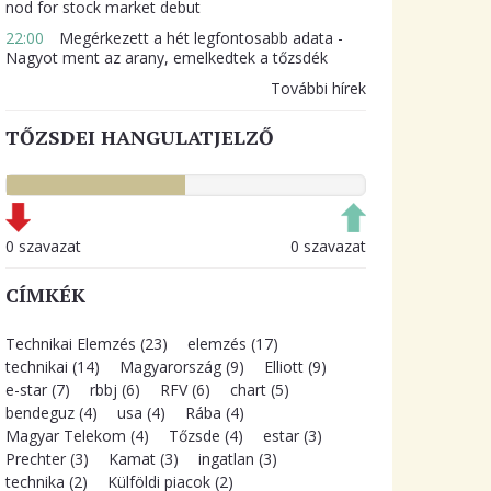
nod for stock market debut
22:00
Megérkezett a hét legfontosabb adata -
Nagyot ment az arany, emelkedtek a tőzsdék
További hírek
TŐZSDEI HANGULATJELZŐ
0 szavazat
0 szavazat
CÍMKÉK
Technikai Elemzés (23)
elemzés (17)
technikai (14)
Magyarország (9)
Elliott (9)
e-star (7)
rbbj (6)
RFV (6)
chart (5)
bendeguz (4)
usa (4)
Rába (4)
Magyar Telekom (4)
Tőzsde (4)
estar (3)
Prechter (3)
Kamat (3)
ingatlan (3)
technika (2)
Külföldi piacok (2)