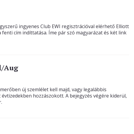
gyszerű ingyenes Club EWI regisztrációval elérhető Elliott
 fenti cím indíttatása. Íme pár szó magyarázat és két link
úl/Aug
merőben új szemlélet kell majd, vagy legalábbis
t évtizedekben hozzászokott. A bejegyzés végére kiderül,
.