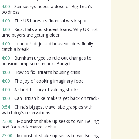
4:00
Sainsbury’s needs a dose of Big Tech’s
boldness
4:00
The US bares its financial weak spot
4:00
Kids, flats and student loans: Why UK first-
time buyers are getting older
4:00
London’s dejected housebuilders finally
catch a break
4:00
Burnham urged to rule out changes to
pension lump sums in next Budget
4:00
How to fix Britain’s housing crisis
4:00
The joy of cooking imaginary food
4:00
A short history of valuing stocks
4:00
Can British bike makers get back on track?
0:54
China’s biggest travel site grapples with
watchdog’s reservations
23:00
Moonshot shake-up seeks to win Beijing
nod for stock market debut
23:00
Moonshot shake-up seeks to win Beijing