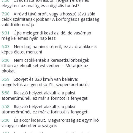
7:00
Csak tiszta forrásból? Hogyan érdemes
elegyíteni az analóg és a digitális tudást?
7:00
A rövid távú profit vagy a hosszú távú zöld
célok számítanak jobban? A körforgásos gazdaság
valódi dilemmája
6:31
Újra melegendi kezd az idő, de vasárnap
még kellemes nyári nap lesz
6:03
Nem baj, ha nincs térerő, ez az óra akkor is
képes életet menteni
6:00
Nem csökkentek a keresetkülönbségek
itthon az elmúlt két évtizedben – Mutatjuk az
okokat
5:59
Szovjet és 320 km/h van beleírva:
megnéztük az igen ritka ZIL szupersportautót
5:58
Riasztó helyzet alakult ki a paksi
atomerőműnél, ez már a forintot is fenyegeti
5:58
Riasztó helyzet alakult ki a paksi
atomerőműnél, ez már a forintot is fenyegeti
5:00
És akkor kiderült, Magyarország az egymillió
vízügyi szakember országa is