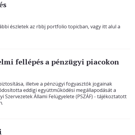
és
i észletek az rbbj portfolio topicban, vagy itt alul a
lmi fellépés a pénzügyi piacokon
tosítása, illetve a pénzügyi fogyasztók jogainak
ódosította eddigi együttműködési megállapodását a
i Szervezetek Állami Felügyelete (PSZÁF) - tájékoztatott
n.
i