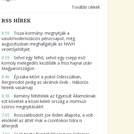
További cikkek
RSS HÍREK
8:59
Tisza-kormány: megnyitják a
vasútmodernizációs pénzcsapot, még
augusztusban meghallgatják az NVVH
vezetőjelöltjeit
8:59
Sehol egy felhő, sehol egy csepp eső:
komoly melegedés kezdődik a friss hajnal után
Magyarországon
8:46
Éjszaka kitört a pokol Odesszában,
Bergorodot pedig az ukránok lövik - Háborús
híreink vasárnap
8:38
Kemény feltételek az Egyesült Államoknak:
ezt követeli a közel-keleti ország a Hormuzi-
szoros megnyitásáért
7:05
Rosszabbodott Joe Biden állapota, a volt
elnöknél az áttét már a csontokon túlra is
átterjedt