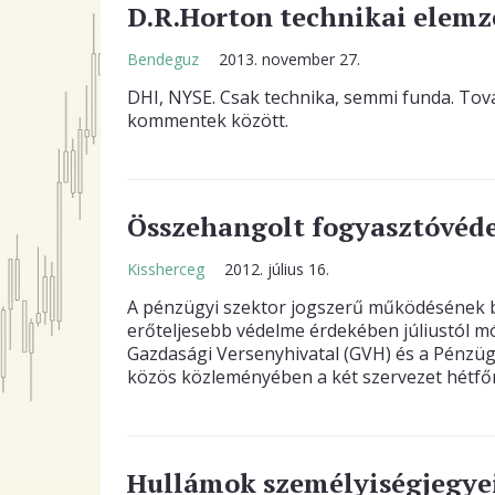
D.R.Horton technikai elemz
Bendeguz
2013. november 27.
DHI, NYSE. Csak technika, semmi funda. Tovább
kommentek között.
Összehangolt fogyasztóvéde
Kissherceg
2012. július 16.
A pénzügyi szektor jogszerű működésének biz
erőteljesebb védelme érdekében júliustól m
Gazdasági Versenyhivatal (GVH) és a Pénzügy
közös közleményében a két szervezet hétfő
Hullámok személyiségjegye