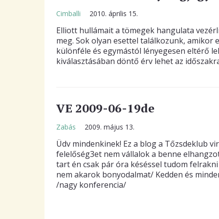
Cimballi
2010. április 15.
Elliott hullámait a tömegek hangulata vezérli
meg. Sok olyan esettel találkozunk, amikor
különféle és egymástól lényegesen eltérő leh
kiválasztásában döntő érv lehet az időszakra
VE 2009-06-19de
Zabás
2009. május 13.
Üdv mindenkinek! Ez a blog a Tőzsdeklub vir
felelőség3et nem vállalok a benne elhangzot
tart én csak pár óra késéssel tudom felrakni
nem akarok bonyodalmat/ Kedden és minden 
/nagy konferencia/