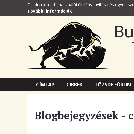
Oldalunkon a felhasználói élmény javítása és egyes szo
További információk
Bu
CÍMLAP
CIKKEK
TŐZSDE FÓRUM
Blogbejegyzések - 