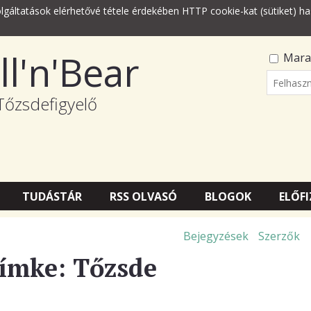
lgáltatások elérhetővé tétele érdekében HTTP cookie-kat (sütiket) ha
ll'n'Bear
Mara
Felhasz
Tőzsdefigyelő
Jelszó
TUDÁSTÁR
RSS OLVASÓ
BLOGOK
ELŐFI
Bejegyzések
Szerzők
címke: Tőzsde