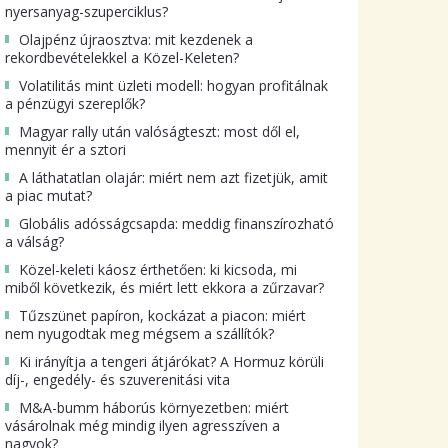
nyersanyag-szuperciklus?
Olajpénz újraosztva: mit kezdenek a
rekordbevételekkel a Közel-Keleten?
Volatilitás mint üzleti modell: hogyan profitálnak
a pénzügyi szereplők?
Magyar rally után valóságteszt: most dől el,
mennyit ér a sztori
A láthatatlan olajár: miért nem azt fizetjük, amit
a piac mutat?
Globális adósságcsapda: meddig finanszírozható
a válság?
Közel-keleti káosz érthetően: ki kicsoda, mi
miből következik, és miért lett ekkora a zűrzavar?
Tűzszünet papíron, kockázat a piacon: miért
nem nyugodtak meg mégsem a szállítók?
Ki irányítja a tengeri átjárókat? A Hormuz körüli
díj-, engedély- és szuverenitási vita
M&A-bumm háborús környezetben: miért
vásárolnak még mindig ilyen agresszíven a
nagyok?