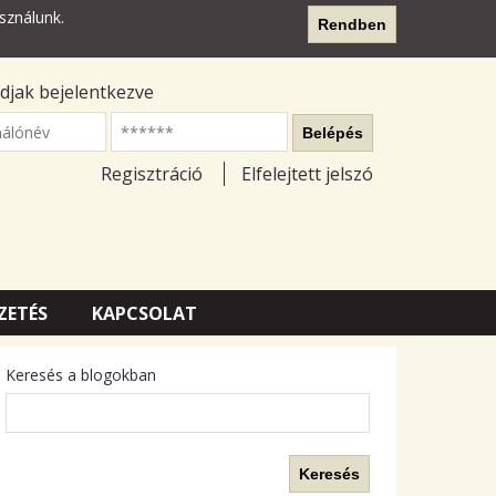
sználunk.
Rendben
djak bejelentkezve
nálónév
Belépés
Regisztráció
Elfelejtett jelszó
ZETÉS
KAPCSOLAT
Keresés a blogokban
Keresés