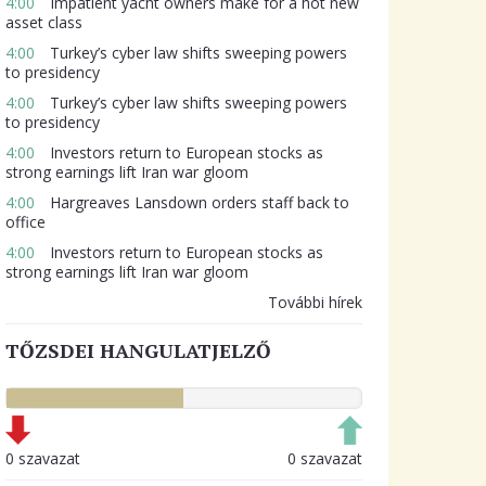
4:00
Impatient yacht owners make for a hot new
asset class
4:00
Turkey’s cyber law shifts sweeping powers
to presidency
4:00
Turkey’s cyber law shifts sweeping powers
to presidency
4:00
Investors return to European stocks as
strong earnings lift Iran war gloom
4:00
Hargreaves Lansdown orders staff back to
office
4:00
Investors return to European stocks as
strong earnings lift Iran war gloom
További hírek
TŐZSDEI HANGULATJELZŐ
0 szavazat
0 szavazat