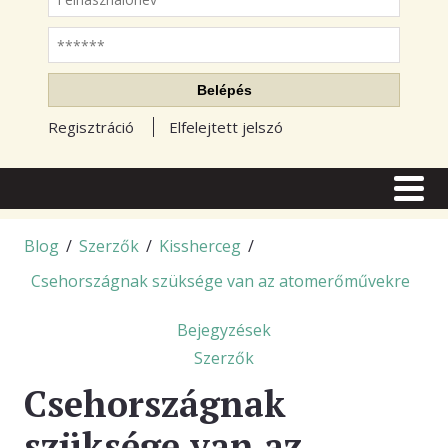
Jelszó
Belépés
Regisztráció
Elfelejtett jelszó
CÍMLAP
CIKKEK
Blog
/
Szerzők
/
Kissherceg
/
Csehországnak szüksége van az atomerőművekre
TŐZSDE FÓRUM
TUDÁSTÁR
Bejegyzések
Szerzők
RSS OLVASÓ
Csehországnak
BLOGOK
szüksége van az
ELŐFIZETÉS