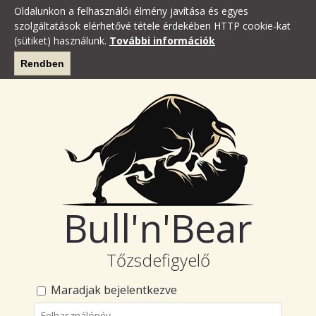
Oldalunkon a felhasználói élmény javítása és egyes
szolgáltatások elérhetővé tétele érdekében HTTP cookie-kat
(sütiket) használunk.
További információk
Rendben
Bull'n'Bear
Tőzsdefigyelő
Maradjak bejelentkezve
Felhasználónév