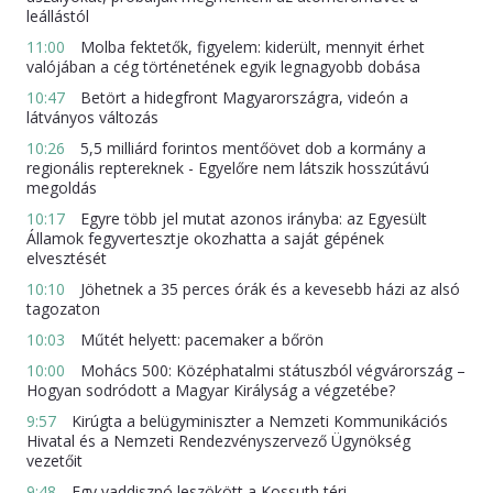
leállástól
11:00
Molba fektetők, figyelem: kiderült, mennyit érhet
valójában a cég történetének egyik legnagyobb dobása
10:47
Betört a hidegfront Magyarországra, videón a
látványos változás
10:26
5,5 milliárd forintos mentőövet dob a kormány a
regionális reptereknek - Egyelőre nem látszik hosszútávú
megoldás
10:17
Egyre több jel mutat azonos irányba: az Egyesült
Államok fegyvertesztje okozhatta a saját gépének
elvesztését
10:10
Jöhetnek a 35 perces órák és a kevesebb házi az alsó
tagozaton
10:03
Műtét helyett: pacemaker a bőrön
10:00
Mohács 500: Középhatalmi státuszból végvárország –
Hogyan sodródott a Magyar Királyság a végzetébe?
9:57
Kirúgta a belügyminiszter a Nemzeti Kommunikációs
Hivatal és a Nemzeti Rendezvényszervező Ügynökség
vezetőit
9:48
Egy vaddisznó leszökött a Kossuth téri