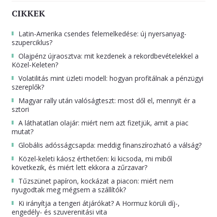
CIKKEK
Latin-Amerika csendes felemelkedése: új nyersanyag-
szuperciklus?
Olajpénz újraosztva: mit kezdenek a rekordbevételekkel a
Közel-Keleten?
Volatilitás mint üzleti modell: hogyan profitálnak a pénzügyi
szereplők?
Magyar rally után valóságteszt: most dől el, mennyit ér a
sztori
A láthatatlan olajár: miért nem azt fizetjük, amit a piac
mutat?
Globális adósságcsapda: meddig finanszírozható a válság?
Közel-keleti káosz érthetően: ki kicsoda, mi miből
következik, és miért lett ekkora a zűrzavar?
Tűzszünet papíron, kockázat a piacon: miért nem
nyugodtak meg mégsem a szállítók?
Ki irányítja a tengeri átjárókat? A Hormuz körüli díj-,
engedély- és szuverenitási vita