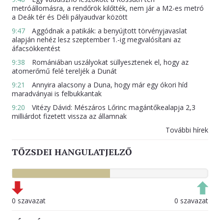
metróállomásra, a rendőrök kilőtték, nem jár a M2-es metró
a Deák tér és Déli pályaudvar között
9:47
Aggódnak a patikák: a benyújtott törvényjavaslat
alapján nehéz lesz szeptember 1.-ig megvalósítani az
áfacsökkentést
9:38
Romániában uszályokat süllyesztenek el, hogy az
atomerőmű felé tereljék a Dunát
9:21
Annyira alacsony a Duna, hogy már egy ókori híd
maradványai is felbukkantak
9:20
Vitézy Dávid: Mészáros Lőrinc magántőkealapja 2,3
milliárdot fizetett vissza az államnak
További hírek
TŐZSDEI HANGULATJELZŐ
0 szavazat
0 szavazat