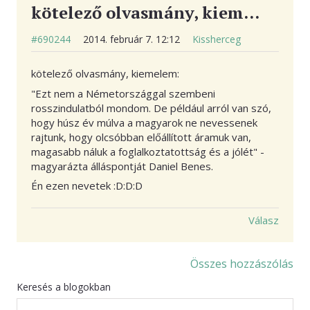
kötelező olvasmány, kiem…
#690244
2014. február 7. 12:12
Kissherceg
kötelező olvasmány, kiemelem:
"Ezt nem a Németországgal szembeni
rosszindulatból mondom. De például arról van szó,
hogy húsz év múlva a magyarok ne nevessenek
rajtunk, hogy olcsóbban előállított áramuk van,
magasabb náluk a foglalkoztatottság és a jólét" -
magyarázta álláspontját Daniel Benes.
Én ezen nevetek :D:D:D
Válasz
Összes hozzászólás
Keresés a blogokban