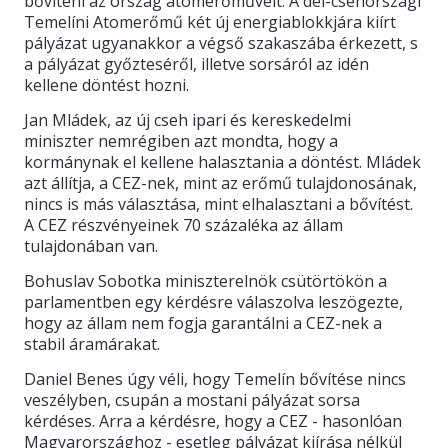
bővíteni az ország atomerőműveit. A dél-csehországi
Temelíni Atomerőmű két új energiablokkjára kiírt
pályázat ugyanakkor a végső szakaszába érkezett, s
a pályázat győzteséről, illetve sorsáról az idén
kellene döntést hozni.
Jan Mládek, az új cseh ipari és kereskedelmi
miniszter nemrégiben azt mondta, hogy a
kormánynak el kellene halasztania a döntést. Mládek
azt állítja, a CEZ-nek, mint az erőmű tulajdonosának,
nincs is más választása, mint elhalasztani a bővítést.
A CEZ részvényeinek 70 százaléka az állam
tulajdonában van.
Bohuslav Sobotka miniszterelnök csütörtökön a
parlamentben egy kérdésre válaszolva leszögezte,
hogy az állam nem fogja garantálni a CEZ-nek a
stabil áramárakat.
Daniel Benes úgy véli, hogy Temelín bővítése nincs
veszélyben, csupán a mostani pályázat sorsa
kérdéses. Arra a kérdésre, hogy a CEZ - hasonlóan
Magyarországhoz - esetleg pályázat kiírása nélkül