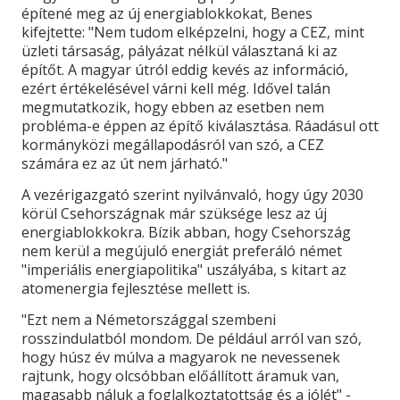
építené meg az új energiablokkokat, Benes
kifejtette: "Nem tudom elképzelni, hogy a CEZ, mint
üzleti társaság, pályázat nélkül választaná ki az
építőt. A magyar útról eddig kevés az információ,
ezért értékelésével várni kell még. Idővel talán
megmutatkozik, hogy ebben az esetben nem
probléma-e éppen az építő kiválasztása. Ráadásul ott
kormányközi megállapodásról van szó, a CEZ
számára ez az út nem járható."
A vezérigazgató szerint nyilvánvaló, hogy úgy 2030
körül Csehországnak már szüksége lesz az új
energiablokkokra. Bízik abban, hogy Csehország
nem kerül a megújuló energiát preferáló német
"imperiális energiapolitika" uszályába, s kitart az
atomenergia fejlesztése mellett is.
"Ezt nem a Németországgal szembeni
rosszindulatból mondom. De például arról van szó,
hogy húsz év múlva a magyarok ne nevessenek
rajtunk, hogy olcsóbban előállított áramuk van,
magasabb náluk a foglalkoztatottság és a jólét" -