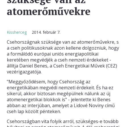
atomerőművekre
KAPCSOLAT
Kissherceg
2014. február 7.
Csehországnak szüksége van az atomerőművekre, s
a cseh politikusoknak azon kellene dolgozniuk, hogy
a formálódó európai uniós energiapolitikai
keretében megvédjék a cseh nemzeti érdekeket -
állítja Daniel Benes, a Cseh Energetikai Művek (CEZ)
vezérigazgatója.
"Meggyőződésem, hogy Csehország az
energetikában megvédi nemzeti érdekeit. És ha ez
sikerül, akkor biztosan megépülnek nálunk az új
atomenergetikai blokkok is" - jelentette ki Benes
abban az interjúban, amelyet a Lidové Noviny című
cseh lap közölt pénteken.
Csehországban vita folyik arról, szükséges-e tovább