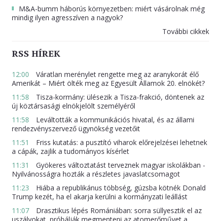
M&A-bumm háborús környezetben: miért vásárolnak még
mindig ilyen agresszíven a nagyok?
További cikkek
RSS HÍREK
12:00
Váratlan merénylet rengette meg az aranykorát élő
Amerikát – Miért ölték meg az Egyesült Államok 20. elnökét?
11:58
Tisza-kormány: ülésezik a Tisza-frakció, döntenek az
új köztársasági elnökjelölt személyéről
11:58
Leváltották a kommunikációs hivatal, és az állami
rendezvényszervező ügynökség vezetőit
11:51
Friss kutatás: a pusztító viharok előrejelzései lehetnek
a cápák, zajlik a tudományos kísérlet
11:31
Gyökeres változtatást terveznek magyar iskolákban -
Nyilvánosságra hozták a részletes javaslatcsomagot
11:23
Hiába a republikánus többség, gúzsba kötnék Donald
Trump kezét, ha el akarja kerülni a kormányzati leállást
11:07
Drasztikus lépés Romániában: sorra süllyesztik el az
uszályokat, próbálják megmenteni az atomerőművet a