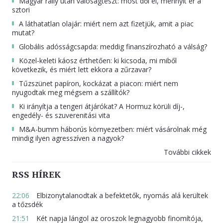
Magyar rally után valóságteszt: most dől el, mennyit ér a
sztori
A láthatatlan olajár: miért nem azt fizetjük, amit a piac
mutat?
Globális adósságcsapda: meddig finanszírozható a válság?
Közel-keleti káosz érthetően: ki kicsoda, mi miből
következik, és miért lett ekkora a zűrzavar?
Tűzszünet papíron, kockázat a piacon: miért nem
nyugodtak meg mégsem a szállítók?
Ki irányítja a tengeri átjárókat? A Hormuz körüli díj-,
engedély- és szuverenitási vita
M&A-bumm háborús környezetben: miért vásárolnak még
mindig ilyen agresszíven a nagyok?
További cikkek
RSS HÍREK
22:06
Elbizonytalanodtak a befektetők, nyomás alá kerültek
a tőzsdék
21:51
Két napja lángol az oroszok legnagyobb finomítója,