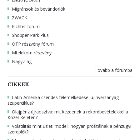
De30 (GDAXI)
Migránsok és bevándorlók
ZWACK
Richter fórum
Shopper Park Plus
OTP részvény fórum
Mtelekom részvény
Nagyvilág
Tovább a fórumba
CIKKEK
Latin-Amerika csendes felemelkedése: új nyersanyag-
szuperciklus?
Olajpénz újraosztva: mit kezdenek a rekordbevételekkel a
Közel-Keleten?
Volatilitás mint üzleti modell: hogyan profitálnak a pénzügyi
szereplők?