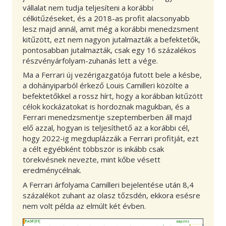
vállalat nem tudja teljesíteni a korábbi
célkitűzéseket, és a 2018-as profit alacsonyabb
lesz majd annál, amit még a korábbi menedzsment
kitűzött, ezt nem nagyon jutalmazták a befektetők,
pontosabban jutalmazták, csak egy 16 százalékos
részvényárfolyam-zuhanás lett a vége.
Ma a Ferrari új vezérigazgatója futott bele a késbe,
a dohányiparból érkező Louis Camilleri közölte a
befektetőkkel a rossz hírt, hogy a korábban kitűzött
célok kockázatokat is hordoznak magukban, és a
Ferrari menedzsmentje szeptemberben áll majd
elő azzal, hogyan is teljesíthető az a korábbi cél,
hogy 2022-ig megduplázzák a Ferrari profitját, ezt
a célt egyébként többször is inkább csak
törekvésnek nevezte, mint kőbe vésett
eredménycélnak.
A Ferrari árfolyama Camilleri bejelentése után 8,4
százalékot zuhant az olasz tőzsdén, ekkora esésre
nem volt példa az elmúlt két évben.