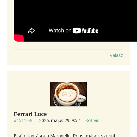
Válasz
Ferrari Luce
#1511646
2026. május 29. 9:52
Koffein
Első pillantásra a Maranelloi Prius, mások szerint