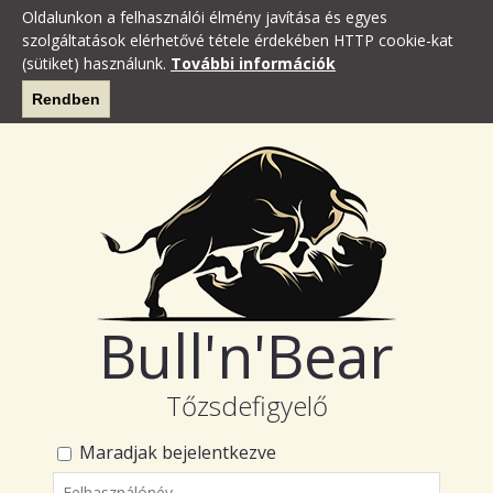
Oldalunkon a felhasználói élmény javítása és egyes
szolgáltatások elérhetővé tétele érdekében HTTP cookie-kat
(sütiket) használunk.
További információk
Rendben
Bull'n'Bear
Tőzsdefigyelő
Maradjak bejelentkezve
Felhasználónév