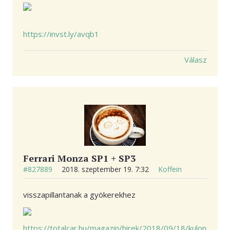
https://invst.ly/avqb1
Válasz
Ferrari Monza SP1 + SP3
#827889
2018. szeptember 19. 7:32
Koffein
visszapillantanak a gyökerekhez
https://totalcar.hu/magazin/hirek/2018/09/18/kulon