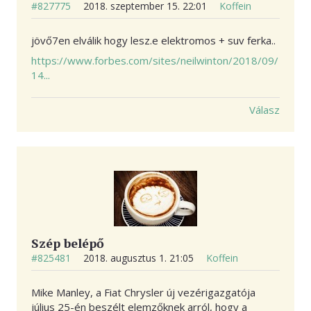
#827775
2018. szeptember 15. 22:01
Koffein
jövő7en elválik hogy lesz.e elektromos + suv ferka..
https://www.forbes.com/sites/neilwinton/2018/09/
14...
Válasz
Szép belépő
#825481
2018. augusztus 1. 21:05
Koffein
Mike Manley, a Fiat Chrysler új vezérigazgatója
július 25-én beszélt elemzőknek arról, hogy a