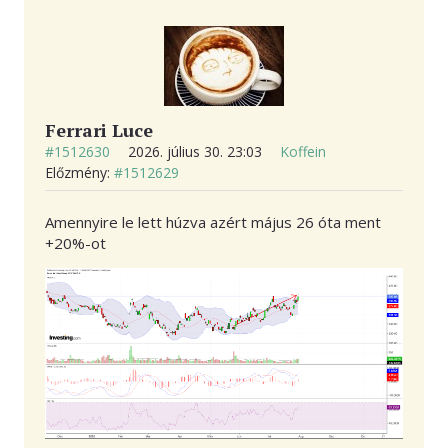
KAPCSOLAT
Ferrari Luce
#1512630
2026. július 30. 23:03
Koffein
Előzmény:
#1512629
Amennyire le lett húzva azért május 26 óta ment
+20%-ot