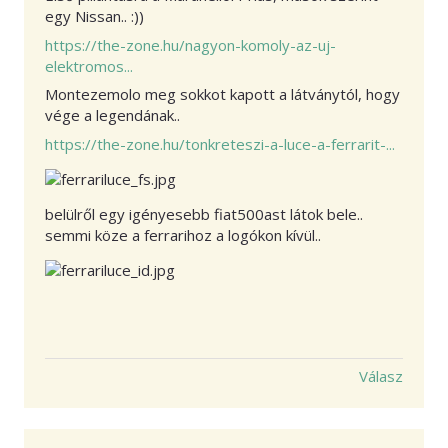
egy Nissan.. :))
https://the-zone.hu/nagyon-komoly-az-uj-
elektromos...
Montezemolo meg sokkot kapott a látványtól, hogy
vége a legendának..
https://the-zone.hu/tonkreteszi-a-luce-a-ferrarit-...
belülről egy igényesebb fiat500ast látok bele..
semmi köze a ferrarihoz a logókon kívül..
Válasz