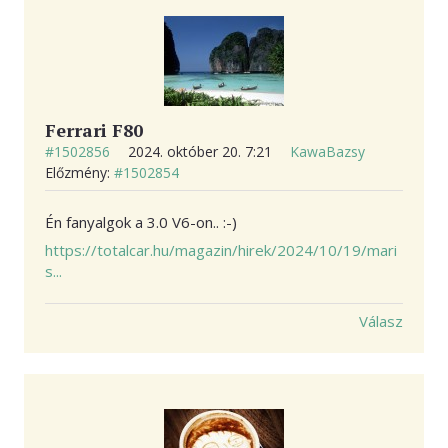
Ferrari F80
#1502856
2024. október 20. 7:21
KawaBazsy
Előzmény:
#1502854
Én fanyalgok a 3.0 V6-on.. :-)
https://totalcar.hu/magazin/hirek/2024/10/19/mari
s...
Válasz