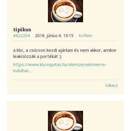
tipikus
#822204
2018. június 6. 19:15
Koffein
a kbc, a csúcson kezdi ajánlani és nem akkor, amikor
leakciózzák a portékát :)
https://www.kbcequitas.hu/elemzesek/merre-
indulhat...
Válasz