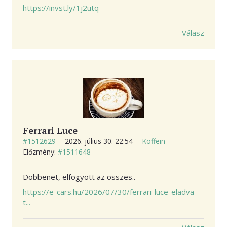
https://invst.ly/1j2utq
Válasz
Ferrari Luce
#1512629
2026. július 30. 22:54
Koffein
Előzmény:
#1511648
Döbbenet, elfogyott az összes..
https://e-cars.hu/2026/07/30/ferrari-luce-eladva-
t...