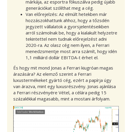
márkája, az esportra fókuszálva pedig újabb
generációkat szólíthat meg a cég.
Van előrejelzés: Az elmúlt hetekben már
hozzászokhattunk ahhoz, hogy a tőzsdén
jegyzett vállalatok a gyorsjelentéseikben
arról számolnak be, hogy a kialakult helyzetre
tekintettel nem tudnak előrejelzést adni
2020-ra. Az olasz cég nem ilyen, a Ferrari
menedzsmentje most arra számít, hogy idén
1,1 milliárd dollár EBITDA-t érhet el.
És hogy mit mond Jonas a Ferrari kiugróan magas
árazására? Az elemző szerint a Ferrari
luxustermékeket gyártó cég, ezért a papírja úgy
van árazva, mint egy luxusrészvény. Jonas ajánlása
a Ferrari részvényére Vétel, a célára pedig 15
százalékkal magasabb, mint a mostani árfolyam.