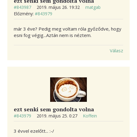
ezt senki sem gondolta volna
#843987
2019. május 26. 19:32
matgab
Előzmény:
#843979
már 3 éve? Pedig meg voltam róla győződve, hogy
esni fog végig...Aztán nem is néztem.
Válasz
ezt senki sem gondolta volna
#843979
2019. május 25. 0:27
Koffein
3 évvel ezelőtt... :-/