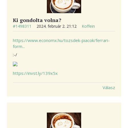
Ki gondolta volna?
#1498311
2024. február 2. 21:12
Koffein
https://www.economx.hu/tozsdek-piacok/ferrari-
form...
:-/
https://invst.ly/139x5x
Válasz