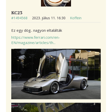
KC23
#1494568
2023. július 11. 16:30
Koffein
Ez egy dög.. nagyon eltalálták
https://www.ferrari.com/en-
EN/magazine/articles/th...