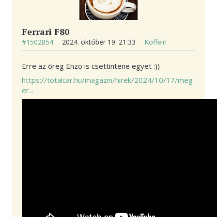
Ferrari F80
#1502854
2024. október 19. 21:33
Koffein
Erre az öreg Enzo is csettintene egyet :))
https://totalcar.hu/magazin/hirek/2024/10/17/meg
er...