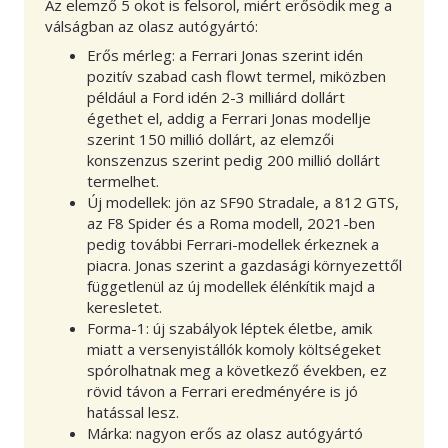
Az elemző 5 okot is felsorol, miért erősödik meg a
válságban az olasz autógyártó:
Erős mérleg: a Ferrari Jonas szerint idén
pozitív szabad cash flowt termel, miközben
például a Ford idén 2-3 milliárd dollárt
égethet el, addig a Ferrari Jonas modellje
szerint 150 millió dollárt, az elemzői
konszenzus szerint pedig 200 millió dollárt
termelhet.
Új modellek: jön az SF90 Stradale, a 812 GTS,
az F8 Spider és a Roma modell, 2021-ben
pedig további Ferrari-modellek érkeznek a
piacra. Jonas szerint a gazdasági környezettől
függetlenül az új modellek élénkítik majd a
keresletet.
Forma-1: új szabályok léptek életbe, amik
miatt a versenyistállók komoly költségeket
spórolhatnak meg a következő években, ez
rövid távon a Ferrari eredményére is jó
hatással lesz.
Márka: nagyon erős az olasz autógyártó