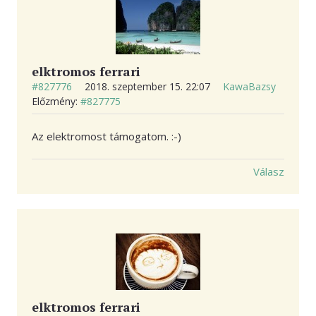
elktromos ferrari
#827776
2018. szeptember 15. 22:07
KawaBazsy
Előzmény:
#827775
Az elektromost támogatom. :-)
Válasz
elktromos ferrari