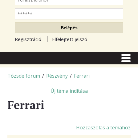
Jelszó
Belépés
Regisztráció
Elfelejtett jelszó
CÍMLAP
CIKKEK
Tőzsde fórum
/
Részvény
/
Ferrari
TŐZSDE FÓRUM
Új téma indítása
TUDÁSTÁR
Ferrari
RSS OLVASÓ
BLOGOK
Hozzászólás a témához
ELŐFIZETÉS