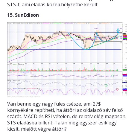
STS-t, ami eladás közeli helyzetbe került.
15. SunEdison
Van benne egy nagy füles csésze, ami 27$
környékére repítheti, ha áttöri az oldalazó sáv felső
szárát. MACD és RSI vételen, de relatív elég magasan.
STS eladásba billent. Talán még egyszer esik egy
kicsit, mielőtt végre áttöri?