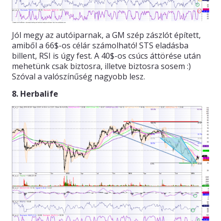
Jól megy az autóiparnak, a GM szép zászlót épített,
amiből a 66$-os célár számolható! STS eladásba
billent, RSI is úgy fest. A 40$-os csúcs áttörése után
mehetünk csak biztosra, illetve biztosra sosem :)
Szóval a valószínűség nagyobb lesz.
8. Herbalife