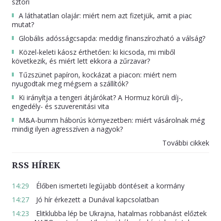
sztori
A láthatatlan olajár: miért nem azt fizetjük, amit a piac
mutat?
Globális adósságcsapda: meddig finanszírozható a válság?
Közel-keleti káosz érthetően: ki kicsoda, mi miből
következik, és miért lett ekkora a zűrzavar?
Tűzszünet papíron, kockázat a piacon: miért nem
nyugodtak meg mégsem a szállítók?
Ki irányítja a tengeri átjárókat? A Hormuz körüli díj-,
engedély- és szuverenitási vita
M&A-bumm háborús környezetben: miért vásárolnak még
mindig ilyen agresszíven a nagyok?
További cikkek
RSS HÍREK
14:29
Élőben ismerteti legújabb döntéseit a kormány
14:27
Jó hír érkezett a Dunával kapcsolatban
14:23
Elitklubba lép be Ukrajna, hatalmas robbanást előztek