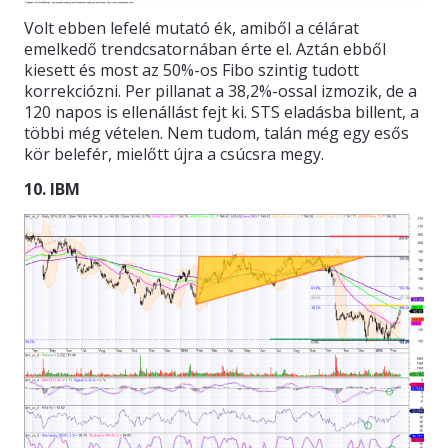
Volt ebben lefelé mutató ék, amiből a célárat
emelkedő trendcsatornában érte el. Aztán ebből
kiesett és most az 50%-os Fibo szintig tudott
korrekciózni. Per pillanat a 38,2%-ossal izmozik, de a
120 napos is ellenállást fejt ki. STS eladásba billent, a
többi még vételen. Nem tudom, talán még egy esős
kör belefér, mielőtt újra a csúcsra megy.
10. IBM