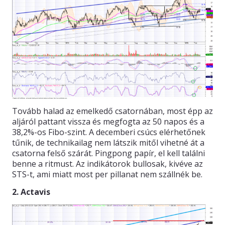
Tovább halad az emelkedő csatornában, most épp az
aljáról pattant vissza és megfogta az 50 napos és a
38,2%-os Fibo-szint. A decemberi csúcs elérhetőnek
tűnik, de technikailag nem látszik mitől vihetné át a
csatorna felső szárát. Pingpong papír, el kell találni
benne a ritmust. Az indikátorok bullosak, kivéve az
STS-t, ami miatt most per pillanat nem szállnék be.
2. Actavis