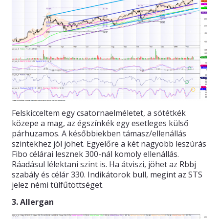
Felskicceltem egy csatornaelméletet, a sötétkék
közepe a mag, az égszínkék egy esetleges külső
párhuzamos. A későbbiekben támasz/ellenállás
szintekhez jól jöhet. Egyelőre a két nagyobb leszúrás
Fibo célárai lesznek 300-nál komoly ellenállás.
Ráadásul lélektani szint is. Ha átviszi, jöhet az Rbbj
szabály és célár 330. Indikátorok bull, megint az STS
jelez némi túlfűtöttséget.
3. Allergan