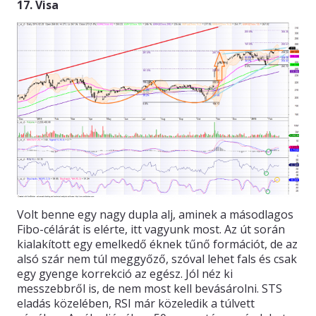
17. Visa
Volt benne egy nagy dupla alj, aminek a másodlagos
Fibo-célárát is elérte, itt vagyunk most. Az út során
kialakított egy emelkedő éknek tűnő formációt, de az
alsó szár nem túl meggyőző, szóval lehet fals és csak
egy gyenge korrekció az egész. Jól néz ki
messzebbről is, de nem most kell bevásárolni. STS
eladás közelében, RSI már közeledik a túlvett