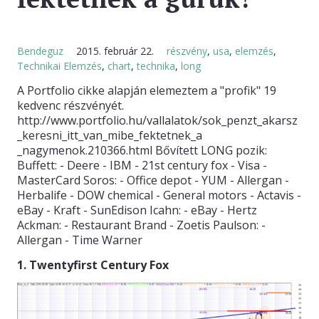
KAPCSOLAT
Bendeguz
2015. február 22.
részvény
,
usa
,
elemzés
,
Technikai Elemzés
,
chart
,
technika
,
long
A Portfolio cikke alapján elemeztem a "profik" 19
kedvenc részvényét.
http://www.portfolio.hu/vallalatok/sok_penzt_akarsz
_keresni_itt_van_mibe_fektetnek_a
_nagymenok.210366.html Bővített LONG pozik:
Buffett: - Deere - IBM - 21st century fox - Visa -
MasterCard Soros: - Office depot - YUM - Allergan -
Herbalife - DOW chemical - General motors - Actavis -
eBay - Kraft - SunEdison Icahn: - eBay - Hertz
Ackman: - Restaurant Brand - Zoetis Paulson: -
Allergan - Time Warner
1. Twentyfirst Century Fox