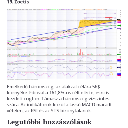
19. Zoetis
Emelkedő háromszög, az alakzat célára 56$
környéke. Fiboval a 161,8%-os célt elérte, esni is
kezdett rögtön. Támasz a háromszög vízszintes
szára. Az indikátorok közül a lassú MACD maradt
vételen, az RSI és az STS bizonytalanok.
Legutóbbi hozzászólások