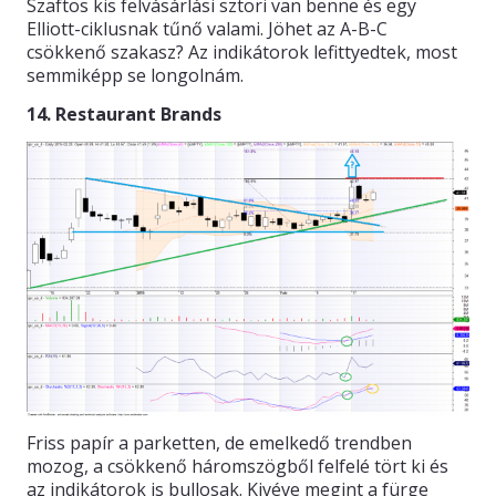
Szaftos kis felvásárlási sztori van benne és egy
Elliott-ciklusnak tűnő valami. Jöhet az A-B-C
csökkenő szakasz? Az indikátorok lefittyedtek, most
semmiképp se longolnám.
14. Restaurant Brands
Friss papír a parketten, de emelkedő trendben
mozog, a csökkenő háromszögből felfelé tört ki és
az indikátorok is bullosak. Kivéve megint a fürge