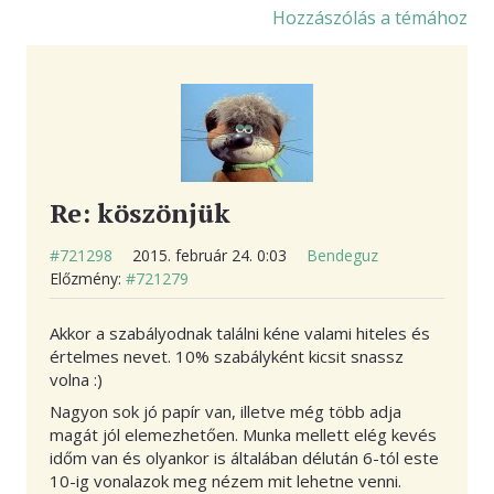
Hozzászólás a témához
Re: köszönjük
#721298
2015. február 24. 0:03
Bendeguz
Előzmény:
#721279
Akkor a szabályodnak találni kéne valami hiteles és
értelmes nevet. 10% szabályként kicsit snassz
volna :)
Nagyon sok jó papír van, illetve még több adja
magát jól elemezhetően. Munka mellett elég kevés
időm van és olyankor is általában délután 6-tól este
10-ig vonalazok meg nézem mit lehetne venni.