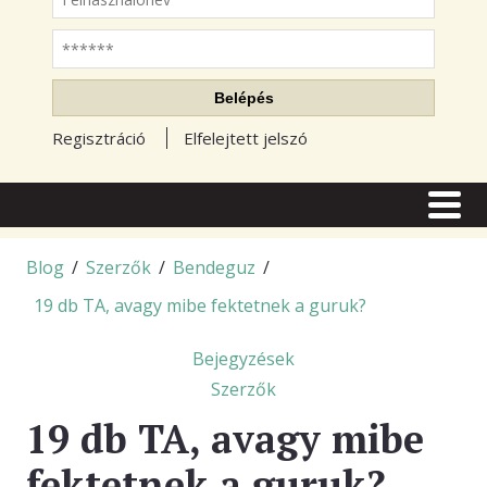
Jelszó
Belépés
Regisztráció
Elfelejtett jelszó
CÍMLAP
CIKKEK
Blog
/
Szerzők
/
Bendeguz
/
19 db TA, avagy mibe fektetnek a guruk?
TŐZSDE FÓRUM
TUDÁSTÁR
Bejegyzések
Szerzők
RSS OLVASÓ
19 db TA, avagy mibe
BLOGOK
fektetnek a guruk?
ELŐFIZETÉS