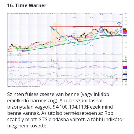
16. Time Warner
Szintén fülses csésze van benne (vagy inkább
emelkedő háromszög). A célár számításnál
bizonytalan vagyok. 94,100,104,110$ ezek mind
benne vannak. Az utolsó természetesen az Rbbj
szabály miatt. STS eladásba váltott, a többi indikátor
még nem követte.