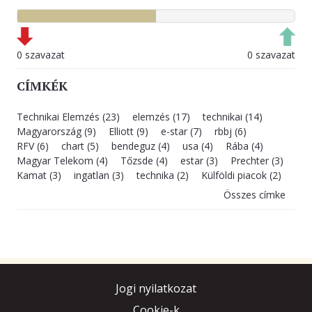
0 szavazat
0 szavazat
CÍMKÉK
Technikai Elemzés (23)
elemzés (17)
technikai (14)
Magyarország (9)
Elliott (9)
e-star (7)
rbbj (6)
RFV (6)
chart (5)
bendeguz (4)
usa (4)
Rába (4)
Magyar Telekom (4)
Tőzsde (4)
estar (3)
Prechter (3)
Kamat (3)
ingatlan (3)
technika (2)
Külföldi piacok (2)
Összes címke
Jogi nyilatkozat
Cookie-k