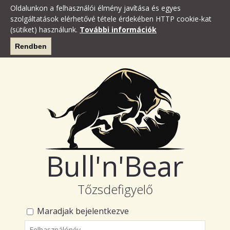
Oldalunkon a felhasználói élmény javítása és egyes
szolgáltatások elérhetővé tétele érdekében HTTP cookie-kat
(sütiket) használunk.
További információk
Rendben
Bull'n'Bear
Tőzsdefigyelő
Maradjak bejelentkezve
Felhasználónév