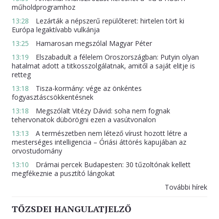
műholdprogramhoz
13:28
Lezárták a népszerű repülőteret: hirtelen tört ki
Európa legaktívabb vulkánja
13:25
Hamarosan megszólal Magyar Péter
13:19
Elszabadult a félelem Oroszországban: Putyin olyan
hatalmat adott a titkosszolgálatnak, amitől a saját elitje is
retteg
13:18
Tisza-kormány: vége az önkéntes
fogyasztáscsökkentésnek
13:18
Megszólalt Vitézy Dávid: soha nem fognak
tehervonatok dübörögni ezen a vasútvonalon
13:13
A természetben nem létező vírust hozott létre a
mesterséges intelligencia – Óriási áttörés kapujában az
orvostudomány
13:10
Drámai percek Budapesten: 30 tűzoltónak kellett
megfékeznie a pusztító lángokat
További hírek
TŐZSDEI HANGULATJELZŐ