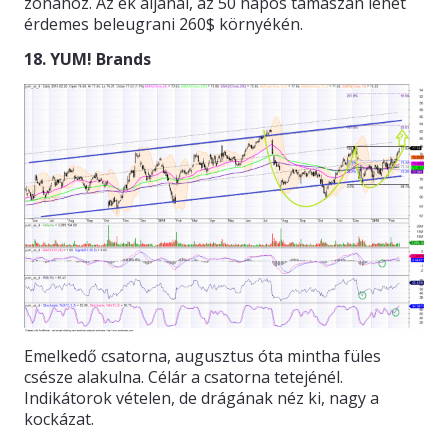
zónához. Az ék aljánál, az 50 napos támaszán lehet
érdemes beleugrani 260$ környékén.
18. YUM! Brands
Emelkedő csatorna, augusztus óta mintha füles
csésze alakulna. Célár a csatorna tetejénél.
Indikátorok vételen, de drágának néz ki, nagy a
kockázat.