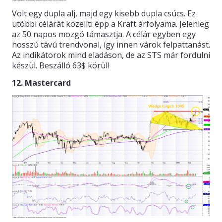
Volt egy dupla alj, majd egy kisebb dupla csúcs. Ez
utóbbi célárát közelíti épp a Kraft árfolyama. Jelenleg
az 50 napos mozgó támasztja. A célár egyben egy
hosszú távú trendvonal, így innen várok felpattanást.
Az indikátorok mind eladáson, de az STS már fordulni
készül. Beszálló 63$ körül!
12. Mastercard