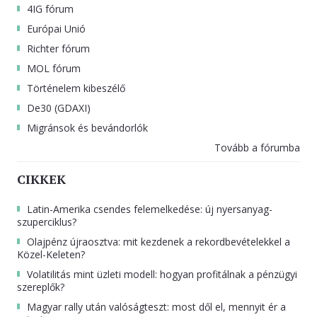
4IG fórum
Európai Unió
Richter fórum
MOL fórum
Történelem kibeszélő
De30 (GDAXI)
Migránsok és bevándorlók
Tovább a fórumba
CIKKEK
Latin-Amerika csendes felemelkedése: új nyersanyag-
szuperciklus?
Olajpénz újraosztva: mit kezdenek a rekordbevételekkel a
Közel-Keleten?
Volatilitás mint üzleti modell: hogyan profitálnak a pénzügyi
szereplők?
Magyar rally után valóságteszt: most dől el, mennyit ér a