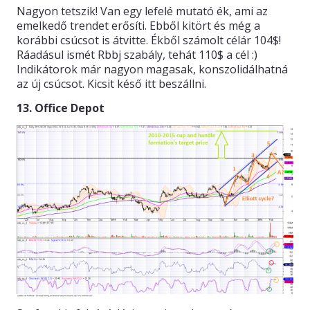
Nagyon tetszik! Van egy lefelé mutató ék, ami az
emelkedő trendet erősíti. Ebből kitört és még a
korábbi csúcsot is átvitte. Ékből számolt célár 104$!
Ráadásul ismét Rbbj szabály, tehát 110$ a cél :)
Indikátorok már nagyon magasak, konszolidálhatná
az új csúcsot. Kicsit késő itt beszállni.
13. Office Depot