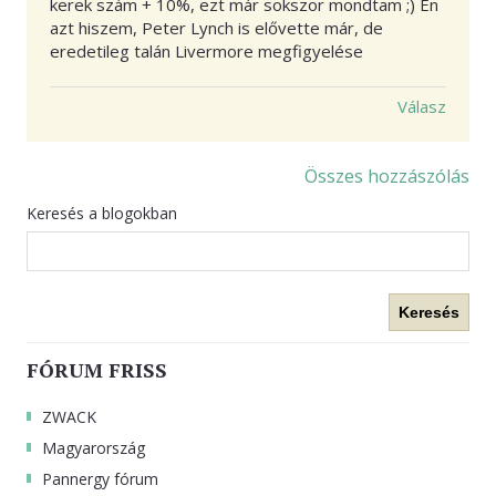
kerek szám + 10%, ezt már sokszor mondtam ;) Én
azt hiszem, Peter Lynch is elővette már, de
eredetileg talán Livermore megfigyelése
Válasz
Összes hozzászólás
Keresés a blogokban
Keresés
FÓRUM FRISS
ZWACK
Magyarország
Pannergy fórum