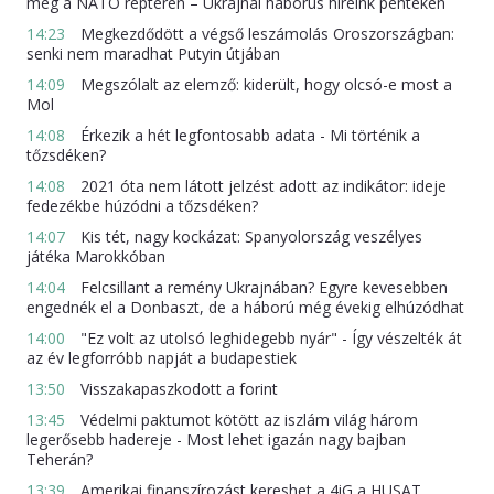
meg a NATO repterén – Ukrajnai háborús híreink pénteken
14:23
Megkezdődött a végső leszámolás Oroszországban:
senki nem maradhat Putyin útjában
14:09
Megszólalt az elemző: kiderült, hogy olcsó-e most a
Mol
14:08
Érkezik a hét legfontosabb adata - Mi történik a
tőzsdéken?
14:08
2021 óta nem látott jelzést adott az indikátor: ideje
fedezékbe húzódni a tőzsdéken?
14:07
Kis tét, nagy kockázat: Spanyolország veszélyes
játéka Marokkóban
14:04
Felcsillant a remény Ukrajnában? Egyre kevesebben
engednék el a Donbaszt, de a háború még évekig elhúzódhat
14:00
"Ez volt az utolsó leghidegebb nyár" - Így vészelték át
az év legforróbb napját a budapestiek
13:50
Visszakapaszkodott a forint
13:45
Védelmi paktumot kötött az iszlám világ három
legerősebb hadereje - Most lehet igazán nagy bajban
Teherán?
13:39
Amerikai finanszírozást kereshet a 4iG a HUSAT