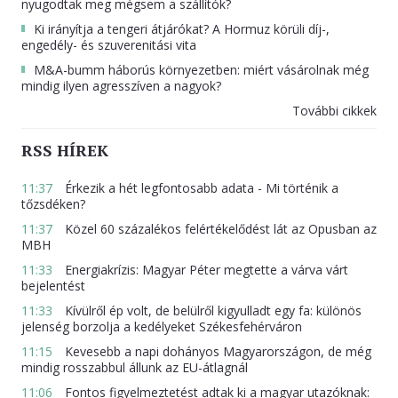
nyugodtak meg mégsem a szállítók?
Ki irányítja a tengeri átjárókat? A Hormuz körüli díj-,
engedély- és szuverenitási vita
M&A-bumm háborús környezetben: miért vásárolnak még
mindig ilyen agresszíven a nagyok?
További cikkek
RSS HÍREK
11:37
Érkezik a hét legfontosabb adata - Mi történik a
tőzsdéken?
11:37
Közel 60 százalékos felértékelődést lát az Opusban az
MBH
11:33
Energiakrízis: Magyar Péter megtette a várva várt
bejelentést
11:33
Kívülről ép volt, de belülről kigyulladt egy fa: különös
jelenség borzolja a kedélyeket Székesfehérváron
11:15
Kevesebb a napi dohányos Magyarországon, de még
mindig rosszabbul állunk az EU-átlagnál
11:06
Fontos figyelmeztetést adtak ki a magyar utazóknak: