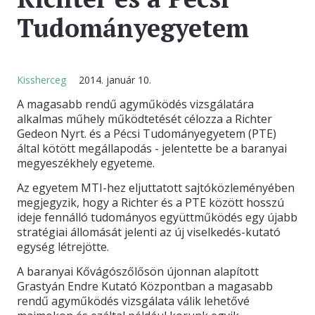
Tudományegyetem
KAPCSOLAT
Kissherceg
2014. január 10.
A magasabb rendű agyműködés vizsgálatára
alkalmas műhely működtetését célozza a Richter
Gedeon Nyrt. és a Pécsi Tudományegyetem (PTE)
által kötött megállapodás - jelentette be a baranyai
megyeszékhely egyeteme.
Az egyetem MTI-hez eljuttatott sajtóközleményében
megjegyzik, hogy a Richter és a PTE között hosszú
ideje fennálló tudományos együttműködés egy újabb
stratégiai állomását jelenti az új viselkedés-kutató
egység létrejötte.
A baranyai Kővágószőlősön újonnan alapított
Grastyán Endre Kutató Központban a magasabb
rendű agyműködés vizsgálata válik lehetővé