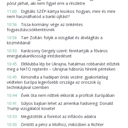
pórul járhat, aki nem figyel erre a részletre
11:00
Digitális SZÉP-kártya kisokos: hogyan, mire és mire
nem használhatod a banki újítást?
10:56
Tisza-kormány: vége az önkéntes
fogyasztáscsökkentésnek
10:56
Tarr Zoltán: folyik a vizsgálat és átvilágítás a
közmédiánál
10:50
Karácsony Gergely üzent: fenntartják a főváros
energiatakarékossági intézkedéseit
10:45
Elitklubba lép be Ukrajna, hatalmas robbanást előztek
meg a NATO repterén – Ukrajnai háborús híreink pénteken
10:45
Kimondta a hadiipari óriás vezére: gyakorlatilag
védtelen Európa legerősebb országa az oroszok új
technikájával szemben
10:44
Évek óta nem nőttek ekkorát a profitok Európában
10:41
Súlyos bajban lehet az amerikai hadsereg: Donald
Trump vizsgálatot követel
10:33
Megütötték a forintot az inflációs adatra
10:30
Ömlött a pénz a Molhoz, miközben a Richter