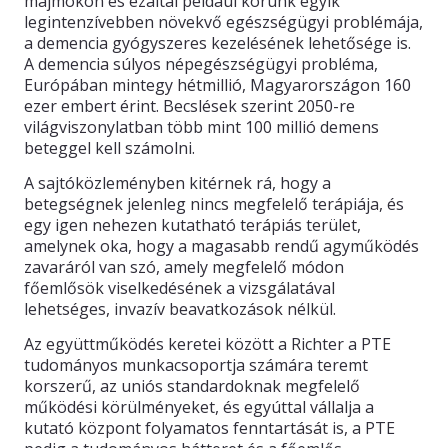
majmokon és ezáltal például korunk egyik
legintenzívebben növekvő egészségügyi problémája,
a demencia gyógyszeres kezelésének lehetősége is.
A demencia súlyos népegészségügyi probléma,
Európában mintegy hétmillió, Magyarországon 160
ezer embert érint. Becslések szerint 2050-re
világviszonylatban több mint 100 millió demens
beteggel kell számolni.
A sajtóközleményben kitérnek rá, hogy a
betegségnek jelenleg nincs megfelelő terápiája, és
egy igen nehezen kutatható terápiás terület,
amelynek oka, hogy a magasabb rendű agyműködés
zavaráról van szó, amely megfelelő módon
főemlősök viselkedésének a vizsgálatával
lehetséges, invazív beavatkozások nélkül.
Az együttműködés keretei között a Richter a PTE
tudományos munkacsoportja számára teremt
korszerű, az uniós standardoknak megfelelő
működési körülményeket, és egyúttal vállalja a
kutató központ folyamatos fenntartását is, a PTE