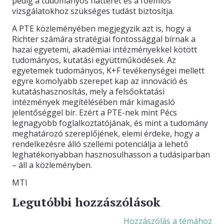
pedig a tudományos hátteret és a főemlős
vizsgálatokhoz szükséges tudást biztosítja.
A PTE közleményében megjegyzik azt is, hogy a
Richter számára stratégiai fontossággal bírnak a
hazai egyetemi, akadémiai intézményekkel kötött
tudományos, kutatási együttműködések. Az
egyetemek tudományos, K+F tevékenységei mellett
egyre komolyabb szerepet kap az innováció és
kutatáshasznosítás, mely a felsőoktatási
intézmények megítélésében már kimagasló
jelentőséggel bír. Ezért a PTE-nek mint Pécs
legnagyobb foglalkoztatójának, és mint a tudomány
meghatározó szereplőjének, elemi érdeke, hogy a
rendelkezésre álló szellemi potenciálja a lehető
leghatékonyabban hasznosulhasson a tudásiparban
– áll a közleményben.
MTI
Legutóbbi hozzászólások
Hozzászólás a témához