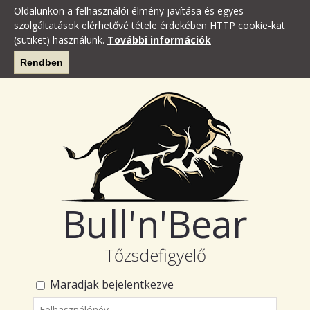
Oldalunkon a felhasználói élmény javítása és egyes
szolgáltatások elérhetővé tétele érdekében HTTP cookie-kat
(sütiket) használunk.
További információk
Rendben
Bull'n'Bear
Tőzsdefigyelő
Maradjak bejelentkezve
Felhasználónév