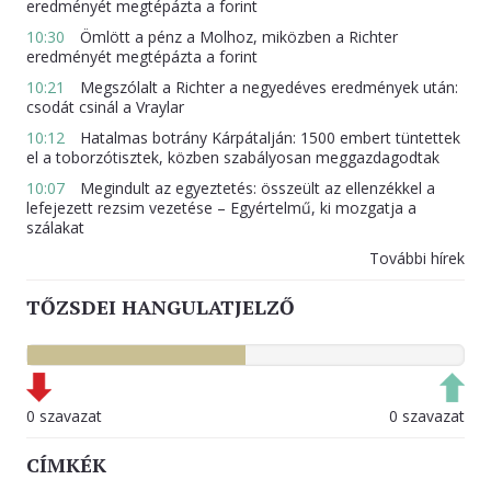
eredményét megtépázta a forint
10:30
Ömlött a pénz a Molhoz, miközben a Richter
eredményét megtépázta a forint
10:21
Megszólalt a Richter a negyedéves eredmények után:
csodát csinál a Vraylar
10:12
Hatalmas botrány Kárpátalján: 1500 embert tüntettek
el a toborzótisztek, közben szabályosan meggazdagodtak
10:07
Megindult az egyeztetés: összeült az ellenzékkel a
lefejezett rezsim vezetése – Egyértelmű, ki mozgatja a
szálakat
További hírek
TŐZSDEI HANGULATJELZŐ
0 szavazat
0 szavazat
CÍMKÉK