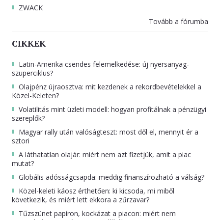
ZWACK
Tovább a fórumba
CIKKEK
Latin-Amerika csendes felemelkedése: új nyersanyag-
szuperciklus?
Olajpénz újraosztva: mit kezdenek a rekordbevételekkel a
Közel-Keleten?
Volatilitás mint üzleti modell: hogyan profitálnak a pénzügyi
szereplők?
Magyar rally után valóságteszt: most dől el, mennyit ér a
sztori
A láthatatlan olajár: miért nem azt fizetjük, amit a piac
mutat?
Globális adósságcsapda: meddig finanszírozható a válság?
Közel-keleti káosz érthetően: ki kicsoda, mi miből
következik, és miért lett ekkora a zűrzavar?
Tűzszünet papíron, kockázat a piacon: miért nem