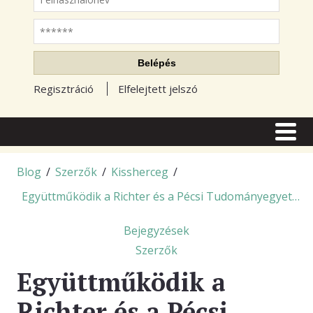
Jelszó
Belépés
Regisztráció
Elfelejtett jelszó
CÍMLAP
CIKKEK
Blog
/
Szerzők
/
Kissherceg
/
Együttműködik a Richter és a Pécsi Tudományegyetem
TŐZSDE FÓRUM
TUDÁSTÁR
Bejegyzések
Szerzők
RSS OLVASÓ
Együttműködik a
BLOGOK
Richter és a Pécsi
ELŐFIZETÉS