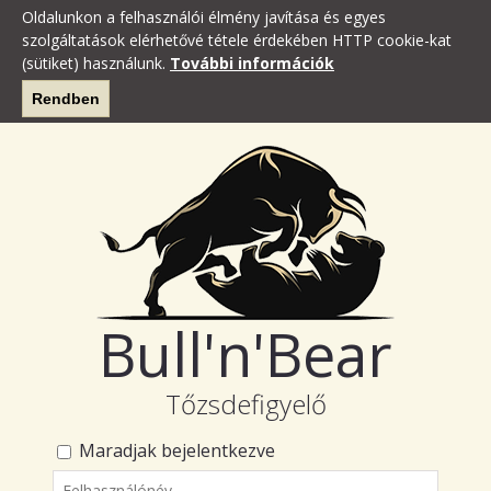
Oldalunkon a felhasználói élmény javítása és egyes
szolgáltatások elérhetővé tétele érdekében HTTP cookie-kat
(sütiket) használunk.
További információk
Rendben
Bull'n'Bear
Tőzsdefigyelő
Maradjak bejelentkezve
Felhasználónév