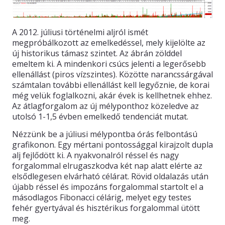
A 2012. júliusi történelmi aljról ismét
megpróbálkozott az emelkedéssel, mely kijelölte az
új historikus támasz szintet. Az ábrán zölddel
emeltem ki. A mindenkori csúcs jelenti a legerősebb
ellenállást (piros vízszintes). Közötte narancssárgával
számtalan további ellenállást kell legyőznie, de korai
még velük foglalkozni, akár évek is kellhetnek ehhez.
Az átlagforgalom az új mélyponthoz közeledve az
utolsó 1-1,5 évben emelkedő tendenciát mutat.
Nézzünk be a júliusi mélypontba órás felbontású
grafikonon. Egy mértani pontossággal kirajzolt dupla
alj fejlődött ki. A nyakvonalról réssel és nagy
forgalommal elrugaszkodva két nap alatt elérte az
elsődlegesen elvárható célárat. Rövid oldalazás után
újabb réssel és impozáns forgalommal startolt el a
másodlagos Fibonacci célárig, melyet egy testes
fehér gyertyával és hisztérikus forgalommal ütött
meg.