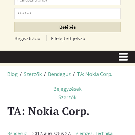
Jelszó
Belépés
Regisztráció
Elfelejtett jelszó
CÍMLAP
CIKKEK
Blog
/
Szerzők
/
Bendeguz
/
TA: Nokia Corp.
TŐZSDE FÓRUM
Bejegyzések
TUDÁSTÁR
Szerzők
TA: Nokia Corp.
RSS OLVASÓ
BLOGOK
Bendeguz
2012. augusztus 27.
elemzés
,
Technikai
ELŐFIZETÉS