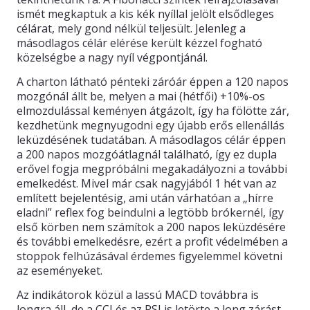
ismét megkaptuk a kis kék nyíllal jelölt elsődleges
célárat, mely gond nélkül teljesült. Jelenleg a
másodlagos célár elérése került kézzel fogható
közelségbe a nagy nyíl végpontjánál.
A charton látható pénteki záróár éppen a 120 napos
mozgónál állt be, melyen a mai (hétfői) +10%-os
elmozdulással keményen átgázolt, így ha fölötte zár,
kezdhetünk megnyugodni egy újabb erős ellenállás
leküzdésének tudatában. A másodlagos célár éppen
a 200 napos mozgóátlagnál található, így ez dupla
erővel fogja megpróbálni megakadályozni a további
emelkedést. Mivel már csak nagyjából 1 hét van az
említett bejelentésig, ami után várhatóan a „hírre
eladni” reflex fog beindulni a legtöbb brókernél, így
első körben nem számítok a 200 napos leküzdésére
és további emelkedésre, ezért a profit védelmében a
stoppok felhúzásával érdemes figyelemmel követni
az eseményeket.
Az indikátorok közül a lassú MACD továbbra is
longra áll, de a CCI és az RSI is letörte a long zárást