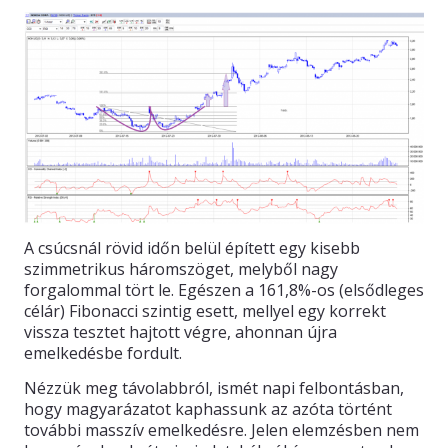
A csúcsnál rövid időn belül épített egy kisebb
szimmetrikus háromszöget, melyből nagy
forgalommal tört le. Egészen a 161,8%-os (elsődleges
célár) Fibonacci szintig esett, mellyel egy korrekt
vissza tesztet hajtott végre, ahonnan újra
emelkedésbe fordult.
Nézzük meg távolabbról, ismét napi felbontásban,
hogy magyarázatot kaphassunk az azóta történt
további masszív emelkedésre. Jelen elemzésben nem