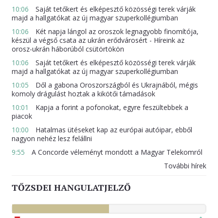
10:06
Saját tetőkert és elképesztő közösségi terek várják
majd a hallgatókat az új magyar szuperkollégiumban
10:06
Két napja lángol az oroszok legnagyobb finomítója,
készül a végső csata az ukrán erődvárosért - Híreink az
orosz-ukrán háborúból csütörtökön
10:06
Saját tetőkert és elképesztő közösségi terek várják
majd a hallgatókat az új magyar szuperkollégiumban
10:05
Dől a gabona Oroszországból és Ukrajnából, mégis
komoly drágulást hoztak a kikötői támadások
10:01
Kapja a forint a pofonokat, egyre feszültebbek a
piacok
10:00
Hatalmas ütéseket kap az európai autóipar, ebből
nagyon nehéz lesz felállni
9:55
A Concorde véleményt mondott a Magyar Telekomról
További hírek
TŐZSDEI HANGULATJELZŐ