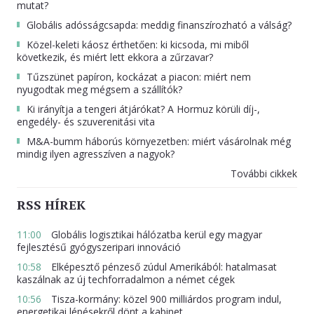
mutat?
Globális adósságcsapda: meddig finanszírozható a válság?
Közel-keleti káosz érthetően: ki kicsoda, mi miből
következik, és miért lett ekkora a zűrzavar?
Tűzszünet papíron, kockázat a piacon: miért nem
nyugodtak meg mégsem a szállítók?
Ki irányítja a tengeri átjárókat? A Hormuz körüli díj-,
engedély- és szuverenitási vita
M&A-bumm háborús környezetben: miért vásárolnak még
mindig ilyen agresszíven a nagyok?
További cikkek
RSS HÍREK
11:00
Globális logisztikai hálózatba kerül egy magyar
fejlesztésű gyógyszeripari innováció
10:58
Elképesztő pénzeső zúdul Amerikából: hatalmasat
kaszálnak az új techforradalmon a német cégek
10:56
Tisza-kormány: közel 900 milliárdos program indul,
energetikai lépésekről dönt a kabinet