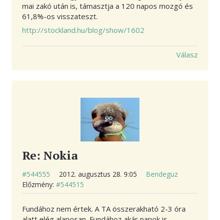
mai zakó után is, támasztja a 120 napos mozgó és
61,8%-os visszateszt.
http://stockland.hu/blog/show/1602
Válasz
Re: Nokia
#544555
2012. augusztus 28. 9:05
Bendeguz
Előzmény:
#544515
Fundához nem értek. A TA összerakható 2-3 óra
alatt elég alaposan. Fundához akár napok is