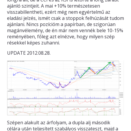
ajánló szintjeit. A mai +10% természetesen
visszabillentheti, ezért még nem egyértelmű az
eladási jelzés, ismét csak a stoppok felhúzását tudom
ajánlani. Nincs pozícióm a papírban, de szigorúan
magánvélemény, de én már nem vennék bele 10-15%
reményében, főleg azt elnézve, hogy milyen szép
résekkel képes zuhanni.
UPDATE 2012.08.28.
Szépen alakult az árfolyam, a dupla alj második
célára után teljesített szabályos visszateszt, majd a