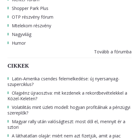
Shopper Park Plus
OTP részvény fórum
Mtelekom részvény
Nagyvilág
Humor
Tovább a fórumba
CIKKEK
Latin-Amerika csendes felemelkedése: új nyersanyag-
szuperciklus?
Olajpénz újraosztva: mit kezdenek a rekordbevételekkel a
Közel-Keleten?
Volatilitás mint üzleti modell: hogyan profitálnak a pénzügyi
szereplők?
Magyar rally után valóságteszt: most dől el, mennyit ér a
sztori
A láthatatlan olajár: miért nem azt fizetjük, amit a piac