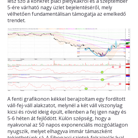
lesz szó a konkrét piaci pletykákról és a szeptember
5-ére várható nagy üzlet bejelentéséről, mely
vélhetően fundamentálisan támogatja az emelkedő
trendet.
A fenti grafikonon kékkel berajzoltam egy fordított
váll-fej-váll alakzatot, melynél a két váll viszonylag
kicsi és rövid ideig épült, ellenben a fej igen nagy és
5-6 héten át fejlődött. Külön szépség, hogy a
nyakvonal az 50 napos exponenciális mozgóátlagon
nyugszik, melyet elhagyva immár támaszként
tekinthetünk rá. A Fibonacci szintek felrajzolásával