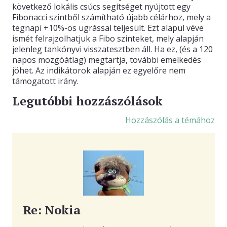
következő lokális csúcs segítséget nyújtott egy
Fibonacci szintből számítható újabb célárhoz, mely a
tegnapi +10%-os ugrással teljesült. Ezt alapul véve
ismét felrajzolhatjuk a Fibo szinteket, mely alapján
jelenleg tankönyvi visszatesztben áll. Ha ez, (és a 120
napos mozgóátlag) megtartja, további emelkedés
jöhet. Az indikátorok alapján ez egyelőre nem
támogatott irány.
Legutóbbi hozzászólások
Hozzászólás a témához
Re: Nokia