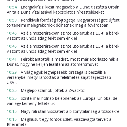
10:54
Energiakrízis: kicsit magasabb a Duna; tisztázta Orbán
Anita a Duna vízállásával kapcsolatos híreszteléseket
10:50
Rendkívüli forróság fojtogatja Magyarországot: újfent
történelmi melegrekordok dőlhetnek meg a fővárosban
10:46
Az élelmiszerárakban szinte utolértük az EU-t, a bérek
viszont az uniós átlag felét sem érik el
10:46
Az élelmiszerárakban szinte utolértük az EU-t, a bérek
viszont az uniós átlag felét sem érik el
10:41
Felrobbantották a medret, most már eltorlaszolnák a
Dunát, hogy ne kelljen leállítani az atomerőművet
10:29
A világ egyik legnépesebb országa is beszállt a
versenybe: megvillantották a félelmetes saját fejlesztésű
USV-t
10:25
Meglepő számok jöttek a Zwacktól
10:25
Szinte már holnap belépnének az Európai Unióba, de
van egy kemény feltételük
10:15
Nagy rali után visszatért a bizonytalanság a tőzsdékre
10:15
Meghiúsult egy fontos üzlet, visszavágta terveit a
Rheinmetall