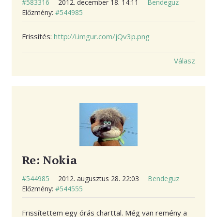
#583316
2012. december 18. 14:11
Bendeguz
Előzmény:
#544985
Frissítés:
http://i.imgur.com/jQv3p.png
Válasz
Re: Nokia
#544985
2012. augusztus 28. 22:03
Bendeguz
Előzmény:
#544555
Frissítettem egy órás charttal. Még van remény a