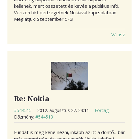
kellenek, mert összetett és kevés a publikus infó.
Verizon hírt pedzegetnek Nokiával kapcsolatban.
Meglátjuk! Szeptember 5-6!
Válasz
Re: Nokia
#544515
2012. augusztus 27. 23:11
Forcag
Előzmény:
#544513
Fundát is meg kéne nézni, inkább az itt a döntő... bár
már semmi pénzért nem vennék Nokia telefont...