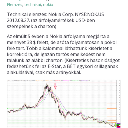
Elemzés
,
technikai
,
nokia
KAPCSOLAT
Technikai elemzés: Nokia Corp. NYSE:NOK.US
2012.08.27. (az árfolyamértékek USD-ben
szerepelnek a charton)
Az elmúlt 5 évben a Nokia árfolyama megjárta a
mennyet 38 $ felett, de azóta folyamatosan a pokol
felé tart. Több alkalommal láthattunk kísérletet a
korrekcióra, de igazán tartós emelkedést nem
találunk az alábbi charton. (Kísérteties hasonlóságot
fedezhetünk fel az E-Star, a BÉT egykori csillagának
alakulásával, csak más arányokkal.