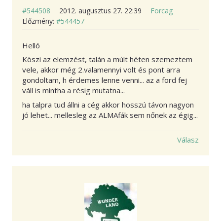
#544508
2012. augusztus 27. 22:39
Forcag
Előzmény:
#544457
Helló
Köszi az elemzést, talán a múlt héten szemeztem
vele, akkor még 2.valamennyi volt és pont arra
gondoltam, h érdemes lenne venni... az a ford fej
váll is mintha a résig mutatna...
ha talpra tud állni a cég akkor hosszú távon nagyon
jó lehet... mellesleg az ALMAfák sem nőnek az égig...
Válasz