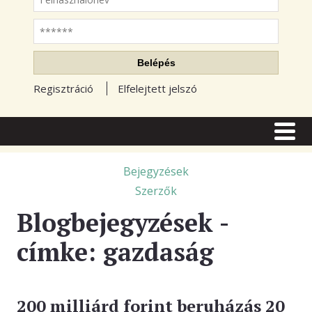
Jelszó
Belépés
Regisztráció
Elfelejtett jelszó
CÍMLAP
CIKKEK
Bejegyzések
Szerzők
TŐZSDE FÓRUM
Blogbejegyzések -
TUDÁSTÁR
címke: gazdaság
RSS OLVASÓ
BLOGOK
200 milliárd forint beruházás 20
ELŐFIZETÉS