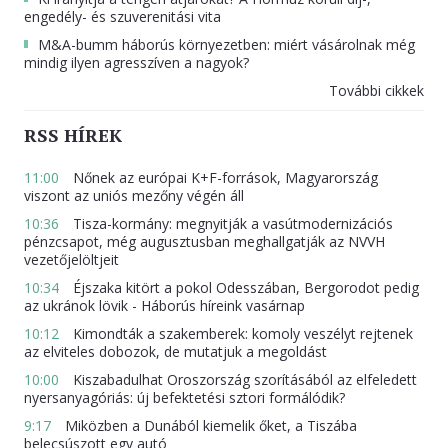
engedély- és szuverenitási vita
M&A-bumm háborús környezetben: miért vásárolnak még
mindig ilyen agresszíven a nagyok?
További cikkek
RSS HÍREK
11:00
Nőnek az európai K+F-források, Magyarország
viszont az uniós mezőny végén áll
10:36
Tisza-kormány: megnyitják a vasútmodernizációs
pénzcsapot, még augusztusban meghallgatják az NVVH
vezetőjelöltjeit
10:34
Éjszaka kitört a pokol Odesszában, Bergorodot pedig
az ukránok lövik - Háborús híreink vasárnap
10:12
Kimondták a szakemberek: komoly veszélyt rejtenek
az elviteles dobozok, de mutatjuk a megoldást
10:00
Kiszabadulhat Oroszország szorításából az elfeledett
nyersanyagóriás: új befektetési sztori formálódik?
9:17
Miközben a Dunából kiemelik őket, a Tiszába
belecsúszott egy autó