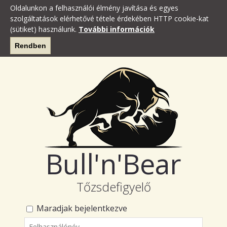
Oldalunkon a felhasználói élmény javítása és egyes
szolgáltatások elérhetővé tétele érdekében HTTP cookie-kat
(sütiket) használunk.
További információk
Rendben
Bull'n'Bear
Tőzsdefigyelő
Maradjak bejelentkezve
Felhasználónév