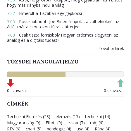
hogy más irányba indul a világ
7:22
Elmerült a Tiszában egy gépkocsi
7:05
Rosszabbodott Joe Biden állapota, a volt elnöknél az
áttét már a csontokon túlra is átterjedt
7:00
Csak tiszta forrásból? Hogyan érdemes elegyíteni az
analóg és a digitális tudást?
További hírek
TŐZSDEI HANGULATJELZŐ
0 szavazat
0 szavazat
CÍMKÉK
Technikai Elemzés (23)
elemzés (17)
technikai (14)
Magyarország (9)
Elliott (9)
e-star (7)
rbbj (6)
RFV (6)
chart (5)
bendeguz (4)
usa (4)
Rába (4)