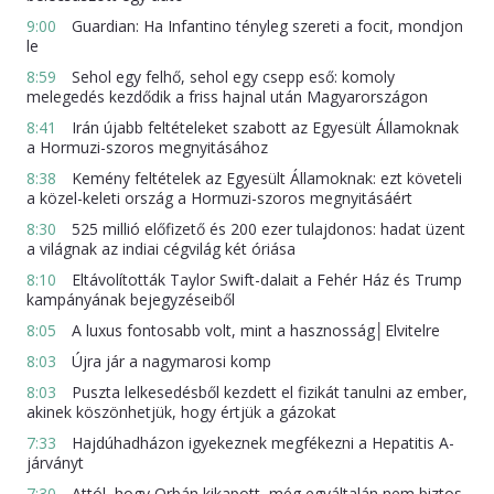
9:00
Guardian: Ha Infantino tényleg szereti a focit, mondjon
le
8:59
Sehol egy felhő, sehol egy csepp eső: komoly
melegedés kezdődik a friss hajnal után Magyarországon
8:41
Irán újabb feltételeket szabott az Egyesült Államoknak
a Hormuzi-szoros megnyitásához
8:38
Kemény feltételek az Egyesült Államoknak: ezt követeli
a közel-keleti ország a Hormuzi-szoros megnyitásáért
8:30
525 millió előfizető és 200 ezer tulajdonos: hadat üzent
a világnak az indiai cégvilág két óriása
8:10
Eltávolították Taylor Swift-dalait a Fehér Ház és Trump
kampányának bejegyzéseiből
8:05
A luxus fontosabb volt, mint a hasznosság│Elvitelre
8:03
Újra jár a nagymarosi komp
8:03
Puszta lelkesedésből kezdett el fizikát tanulni az ember,
akinek köszönhetjük, hogy értjük a gázokat
7:33
Hajdúhadházon igyekeznek megfékezni a Hepatitis A-
járványt
7:30
Attól, hogy Orbán kikapott, még egyáltalán nem biztos,