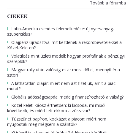
Tovább a fórumba
CIKKEK
Latin-Amerika csendes felemelkedése: új nyersanyag-
szuperciklus?
Olajpénz újraosztva: mit kezdenek a rekordbevételekkel a
Közel-Keleten?
Volatilitás mint üzleti modell: hogyan profitálnak a pénzügyi
szereplők?
Magyar rally után valóságteszt: most dől el, mennyit ér a
sztori
A láthatatlan olajár: miért nem azt fizetjük, amit a piac
mutat?
Globális adósságcsapda: meddig finanszírozható a válság?
Közel-keleti káosz érthetően: ki kicsoda, mi miből
következik, és miért lett ekkora a zűrzavar?
Tűzszünet papíron, kockázat a piacon: miért nem
nyugodtak meg mégsem a szállítók?
Ki irányítja a tengeri átjárókat? A Hormuz körüli díj-,