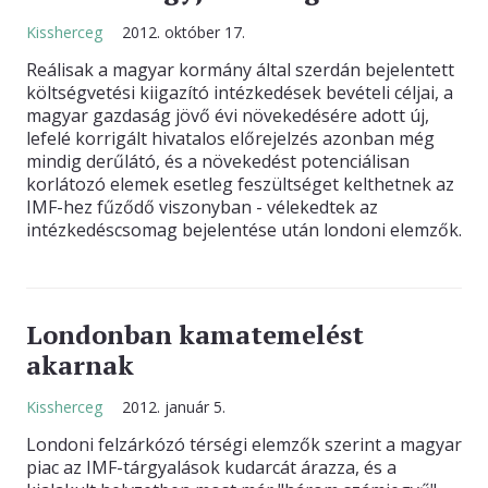
Kissherceg
2012. október 17.
KAPCSOLAT
Reálisak a magyar kormány által szerdán bejelentett
költségvetési kiigazító intézkedések bevételi céljai, a
magyar gazdaság jövő évi növekedésére adott új,
lefelé korrigált hivatalos előrejelzés azonban még
mindig derűlátó, és a növekedést potenciálisan
korlátozó elemek esetleg feszültséget kelthetnek az
IMF-hez fűződő viszonyban - vélekedtek az
intézkedéscsomag bejelentése után londoni elemzők.
Londonban kamatemelést
akarnak
Kissherceg
2012. január 5.
Londoni felzárkózó térségi elemzők szerint a magyar
piac az IMF-tárgyalások kudarcát árazza, és a