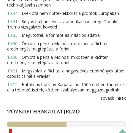
technikájával szemben
10:44
Évek óta nem nőttek ekkorát a profitok Európában
10:41
Súlyos bajban lehet az amerikai hadsereg: Donald
Trump vizsgálatot követel
10:33
Megütötték a forintot az inflációs adatra
10:30
Ömlött a pénz a Molhoz, miközben a Richter
eredményét megtépázta a forint
10:30
Ömlött a pénz a Molhoz, miközben a Richter
eredményét megtépázta a forint
10:21
Megszólalt a Richter a negyedéves eredmények után:
csodát csinál a Vraylar
10:12
Hatalmas botrány Kárpátalján: 1500 embert tüntettek
el a toborzótisztek, közben szabályosan meggazdagodtak
További hírek
TŐZSDEI HANGULATJELZŐ