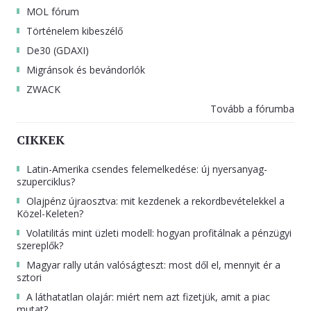
MOL fórum
Történelem kibeszélő
De30 (GDAXI)
Migránsok és bevándorlók
ZWACK
Tovább a fórumba
CIKKEK
Latin-Amerika csendes felemelkedése: új nyersanyag-
szuperciklus?
Olajpénz újraosztva: mit kezdenek a rekordbevételekkel a
Közel-Keleten?
Volatilitás mint üzleti modell: hogyan profitálnak a pénzügyi
szereplők?
Magyar rally után valóságteszt: most dől el, mennyit ér a
sztori
A láthatatlan olajár: miért nem azt fizetjük, amit a piac
mutat?