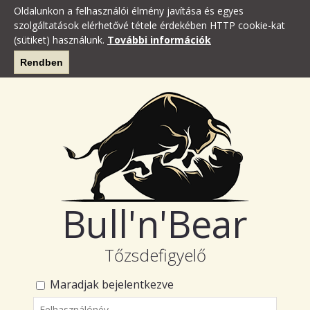
Oldalunkon a felhasználói élmény javítása és egyes
szolgáltatások elérhetővé tétele érdekében HTTP cookie-kat
(sütiket) használunk.
További információk
Rendben
Bull'n'Bear
Tőzsdefigyelő
Maradjak bejelentkezve
Felhasználónév