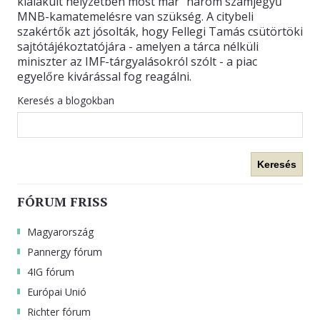
kialakult helyzetben most már "három számjegyű"
MNB-kamatemelésre van szükség. A citybeli
szakértők azt jósolták, hogy Fellegi Tamás csütörtöki
sajtótájékoztatójára - amelyen a tárca nélküli
miniszter az IMF-tárgyalásokról szólt - a piac
egyelőre kivárással fog reagálni.
Keresés a blogokban
Keresés
FÓRUM FRISS
Magyarország
Pannergy fórum
4IG fórum
Európai Unió
Richter fórum