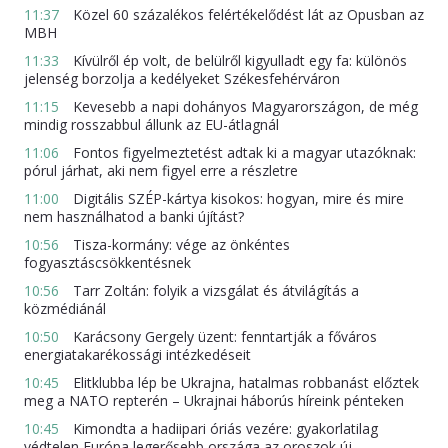
11:37
Közel 60 százalékos felértékelődést lát az Opusban az
MBH
11:33
Kívülről ép volt, de belülről kigyulladt egy fa: különös
jelenség borzolja a kedélyeket Székesfehérváron
11:15
Kevesebb a napi dohányos Magyarországon, de még
mindig rosszabbul állunk az EU-átlagnál
11:06
Fontos figyelmeztetést adtak ki a magyar utazóknak:
pórul járhat, aki nem figyel erre a részletre
11:00
Digitális SZÉP-kártya kisokos: hogyan, mire és mire
nem használhatod a banki újítást?
10:56
Tisza-kormány: vége az önkéntes
fogyasztáscsökkentésnek
10:56
Tarr Zoltán: folyik a vizsgálat és átvilágítás a
közmédiánál
10:50
Karácsony Gergely üzent: fenntartják a főváros
energiatakarékossági intézkedéseit
10:45
Elitklubba lép be Ukrajna, hatalmas robbanást előztek
meg a NATO repterén – Ukrajnai háborús híreink pénteken
10:45
Kimondta a hadiipari óriás vezére: gyakorlatilag
védtelen Európa legerősebb országa az oroszok új