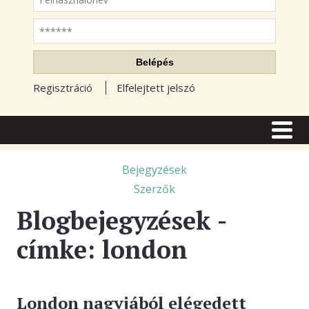
Jelszó
Belépés
Regisztráció
Elfelejtett jelszó
CÍMLAP
CIKKEK
Bejegyzések
Szerzők
TŐZSDE FÓRUM
Blogbejegyzések -
TUDÁSTÁR
címke: london
RSS OLVASÓ
BLOGOK
London nagyjából elégedett
ELŐFIZETÉS