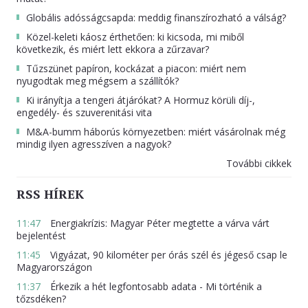
Globális adósságcsapda: meddig finanszírozható a válság?
Közel-keleti káosz érthetően: ki kicsoda, mi miből
következik, és miért lett ekkora a zűrzavar?
Tűzszünet papíron, kockázat a piacon: miért nem
nyugodtak meg mégsem a szállítók?
Ki irányítja a tengeri átjárókat? A Hormuz körüli díj-,
engedély- és szuverenitási vita
M&A-bumm háborús környezetben: miért vásárolnak még
mindig ilyen agresszíven a nagyok?
További cikkek
RSS HÍREK
11:47
Energiakrízis: Magyar Péter megtette a várva várt
bejelentést
11:45
Vigyázat, 90 kilométer per órás szél és jégeső csap le
Magyarországon
11:37
Érkezik a hét legfontosabb adata - Mi történik a
tőzsdéken?