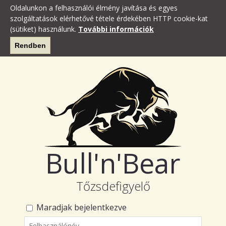
Oldalunkon a felhasználói élmény javítása és egyes
szolgáltatások elérhetővé tétele érdekében HTTP cookie-kat
(sütiket) használunk.
További információk
Rendben
Bull'n'Bear
Tőzsdefigyelő
Maradjak bejelentkezve
Felhasználónév