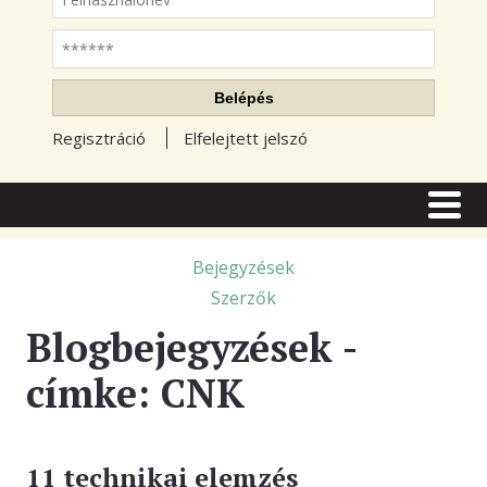
Jelszó
Belépés
Regisztráció
Elfelejtett jelszó
CÍMLAP
CIKKEK
Bejegyzések
Szerzők
TŐZSDE FÓRUM
Blogbejegyzések -
TUDÁSTÁR
címke: CNK
RSS OLVASÓ
BLOGOK
11 technikai elemzés
ELŐFIZETÉS