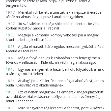
kontinens összefogásával oltják a pusztító tüzeket a
tengerentúlon
19:17
Menekülniük kellett a turistáknak a népszerű európai
tónál: hatalmas lángok pusztítanak a hegyekben
19:07
30 százalékos költségcsökkentést jelentett be zárt
körben Kubatov Gábor a Fradinál
19:05
Meglépi a kormány: komoly változás jön a magyar
krónikus betegek ellátásában
18:53
A gála elmaradt, háromgólos meccsen győzött a Real
Madrid a Fradi ellen
18:48
Még a folyója teljes kiszáradása sem fenyegetné a
főváros vízellátását – Kiderült, mi védi meg a lakosságot
18:15
Egymás alá ígérnek a hazai bankok: folytatódik a harc
a támogatott hitelekért
18:14
Átvilágítják a Kásler-féle onkológiai alapítványt, amely
budai luxusvillát vett akadémiájának
18:03
Ezt csinálták maguknak az emberek: megduplázódott
az erdőtüzek kialakulásának esélye az emberi tevékenység
miatt Kanadában
18:00
Mire Magyarország lecseréli a forintot, pont kukázzák