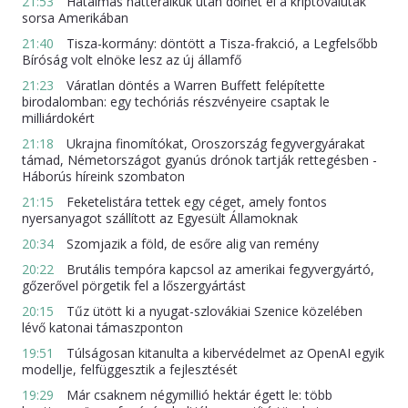
21:53
Hatalmas háttéralkuk után dőlhet el a kriptovaluták
sorsa Amerikában
21:40
Tisza-kormány: döntött a Tisza-frakció, a Legfelsőbb
Bíróság volt elnöke lesz az új államfő
21:23
Váratlan döntés a Warren Buffett felépítette
birodalomban: egy techóriás részvényeire csaptak le
milliárdokért
21:18
Ukrajna finomítókat, Oroszország fegyvergyárakat
támad, Németországot gyanús drónok tartják rettegésben -
Háborús híreink szombaton
21:15
Feketelistára tettek egy céget, amely fontos
nyersanyagot szállított az Egyesült Államoknak
20:34
Szomjazik a föld, de esőre alig van remény
20:22
Brutális tempóra kapcsol az amerikai fegyvergyártó,
gőzerővel pörgetik fel a lőszergyártást
20:15
Tűz ütött ki a nyugat-szlovákiai Szenice közelében
lévő katonai támaszponton
19:51
Túlságosan kitanulta a kibervédelmet az OpenAI egyik
modellje, felfüggesztik a fejlesztését
19:29
Már csaknem négymillió hektár égett le: több