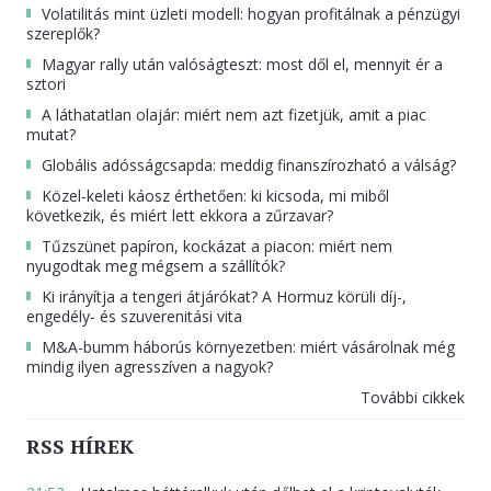
Volatilitás mint üzleti modell: hogyan profitálnak a pénzügyi
szereplők?
Magyar rally után valóságteszt: most dől el, mennyit ér a
sztori
A láthatatlan olajár: miért nem azt fizetjük, amit a piac
mutat?
Globális adósságcsapda: meddig finanszírozható a válság?
Közel-keleti káosz érthetően: ki kicsoda, mi miből
következik, és miért lett ekkora a zűrzavar?
Tűzszünet papíron, kockázat a piacon: miért nem
nyugodtak meg mégsem a szállítók?
Ki irányítja a tengeri átjárókat? A Hormuz körüli díj-,
engedély- és szuverenitási vita
M&A-bumm háborús környezetben: miért vásárolnak még
mindig ilyen agresszíven a nagyok?
További cikkek
RSS HÍREK