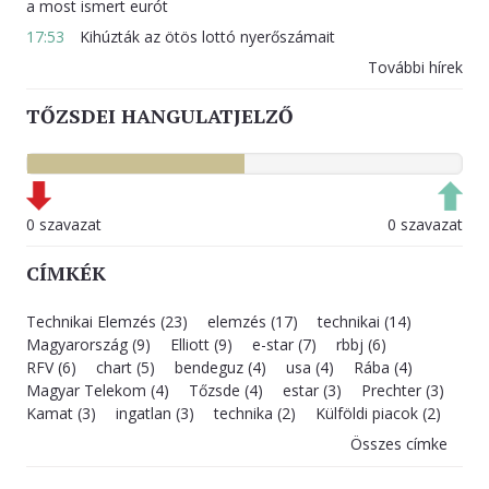
a most ismert eurót
17:53
Kihúzták az ötös lottó nyerőszámait
További hírek
TŐZSDEI HANGULATJELZŐ
0 szavazat
0 szavazat
CÍMKÉK
Technikai Elemzés (23)
elemzés (17)
technikai (14)
Magyarország (9)
Elliott (9)
e-star (7)
rbbj (6)
RFV (6)
chart (5)
bendeguz (4)
usa (4)
Rába (4)
Magyar Telekom (4)
Tőzsde (4)
estar (3)
Prechter (3)
Kamat (3)
ingatlan (3)
technika (2)
Külföldi piacok (2)
Összes címke