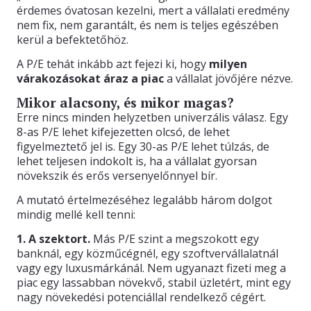
érdemes óvatosan kezelni, mert a vállalati eredmény
nem fix, nem garantált, és nem is teljes egészében
kerül a befektetőhöz.
A P/E tehát inkább azt fejezi ki, hogy
milyen
várakozásokat áraz a piac
a vállalat jövőjére nézve.
Mikor alacsony, és mikor magas?
Erre nincs minden helyzetben univerzális válasz. Egy
8-as P/E lehet kifejezetten olcsó, de lehet
figyelmeztető jel is. Egy 30-as P/E lehet túlzás, de
lehet teljesen indokolt is, ha a vállalat gyorsan
növekszik és erős versenyelőnnyel bír.
A mutató értelmezéséhez legalább három dolgot
mindig mellé kell tenni:
1. A szektort.
Más P/E szint a megszokott egy
banknál, egy közműcégnél, egy szoftvervállalatnál
vagy egy luxusmárkánál. Nem ugyanazt fizeti meg a
piac egy lassabban növekvő, stabil üzletért, mint egy
nagy növekedési potenciállal rendelkező cégért.