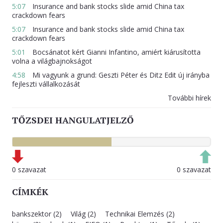
5:07
Insurance and bank stocks slide amid China tax
crackdown fears
5:07
Insurance and bank stocks slide amid China tax
crackdown fears
5:01
Bocsánatot kért Gianni Infantino, amiért kiárusította
volna a világbajnokságot
4:58
Mi vagyunk a grund: Geszti Péter és Ditz Edit új irányba
fejleszti vállalkozását
További hírek
TŐZSDEI HANGULATJELZŐ
0 szavazat
0 szavazat
CÍMKÉK
bankszektor (2)
Világ (2)
Technikai Elemzés (2)