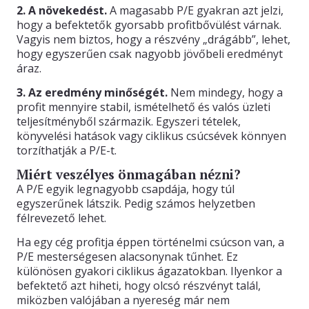
2. A növekedést.
A magasabb P/E gyakran azt jelzi,
hogy a befektetők gyorsabb profitbővülést várnak.
Vagyis nem biztos, hogy a részvény „drágább”, lehet,
hogy egyszerűen csak nagyobb jövőbeli eredményt
áraz.
3. Az eredmény minőségét.
Nem mindegy, hogy a
profit mennyire stabil, ismételhető és valós üzleti
teljesítményből származik. Egyszeri tételek,
könyvelési hatások vagy ciklikus csúcsévek könnyen
torzíthatják a P/E-t.
Miért veszélyes önmagában nézni?
A P/E egyik legnagyobb csapdája, hogy túl
egyszerűnek látszik. Pedig számos helyzetben
félrevezető lehet.
Ha egy cég profitja éppen történelmi csúcson van, a
P/E mesterségesen alacsonynak tűnhet. Ez
különösen gyakori ciklikus ágazatokban. Ilyenkor a
befektető azt hiheti, hogy olcsó részvényt talál,
miközben valójában a nyereség már nem