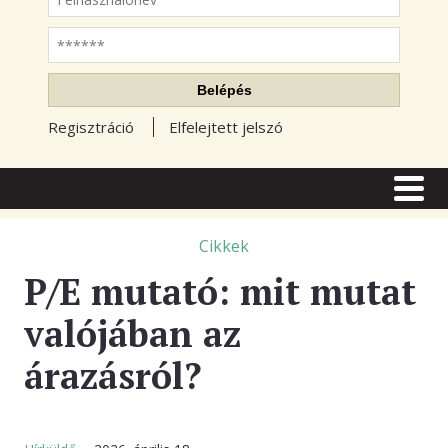
Jelszó
Belépés
Regisztráció
Elfelejtett jelszó
CÍMLAP
CIKKEK
Cikkek
P/E mutató: mit mutat
TŐZSDE FÓRUM
valójában az
TUDÁSTÁR
árazásról?
RSS OLVASÓ
BLOGOK
ELŐFIZETÉS