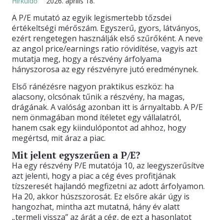
Hírküldő
2026. április 18.
A P/E mutató az egyik legismertebb tőzsdei
KAPCSOLAT
értékeltségi mérőszám. Egyszerű, gyors, látványos,
ezért rengetegen használják első szűrőként. A neve
az angol price/earnings ratio rövidítése, vagyis azt
mutatja meg, hogy a részvény árfolyama
hányszorosa az egy részvényre jutó eredménynek.
Első ránézésre nagyon praktikus eszköz: ha
alacsony, olcsónak tűnik a részvény, ha magas,
drágának. A valóság azonban itt is árnyaltabb. A P/E
nem önmagában mond ítéletet egy vállalatról,
hanem csak egy kiindulópontot ad ahhoz, hogy
megértsd, mit áraz a piac.
Mit jelent egyszerűen a P/E?
Ha egy részvény P/E mutatója 10, az leegyszerűsítve
azt jelenti, hogy a piac a cég éves profitjának
tízszeresét hajlandó megfizetni az adott árfolyamon.
Ha 20, akkor húszszorosát. Ez elsőre akár úgy is
hangozhat, mintha azt mutatná, hány év alatt
„termeli vissza” az árát a cég, de ezt a hasonlatot