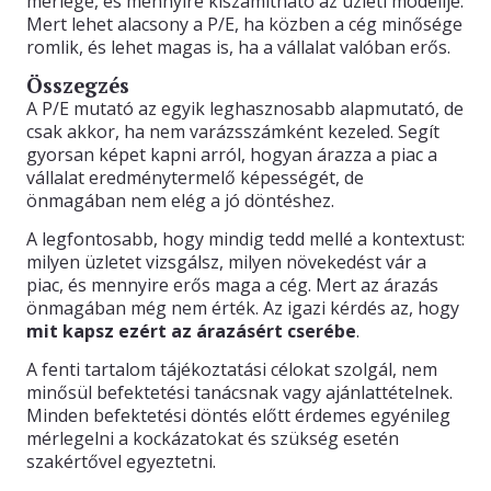
mérlege, és mennyire kiszámítható az üzleti modellje.
Mert lehet alacsony a P/E, ha közben a cég minősége
romlik, és lehet magas is, ha a vállalat valóban erős.
Összegzés
A P/E mutató az egyik leghasznosabb alapmutató, de
csak akkor, ha nem varázsszámként kezeled. Segít
gyorsan képet kapni arról, hogyan árazza a piac a
vállalat eredménytermelő képességét, de
önmagában nem elég a jó döntéshez.
A legfontosabb, hogy mindig tedd mellé a kontextust:
milyen üzletet vizsgálsz, milyen növekedést vár a
piac, és mennyire erős maga a cég. Mert az árazás
önmagában még nem érték. Az igazi kérdés az, hogy
mit kapsz ezért az árazásért cserébe
.
A fenti tartalom tájékoztatási célokat szolgál, nem
minősül befektetési tanácsnak vagy ajánlattételnek.
Minden befektetési döntés előtt érdemes egyénileg
mérlegelni a kockázatokat és szükség esetén
szakértővel egyeztetni.