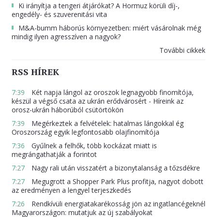
Ki irányítja a tengeri átjárókat? A Hormuz körüli díj-,
engedély- és szuverenitási vita
M&A-bumm háborús környezetben: miért vásárolnak még
mindig ilyen agresszíven a nagyok?
További cikkek
RSS HÍREK
7:39
Két napja lángol az oroszok legnagyobb finomítója,
készül a végső csata az ukrán erődvárosért - Híreink az
orosz-ukrán háborúból csütörtökön
7:39
Megérkeztek a felvételek: hatalmas lángokkal ég
Oroszország egyik legfontosabb olajfinomítója
7:36
Gyűlnek a felhők, több kockázat miatt is
megrángathatják a forintot
7:27
Nagy rali után visszatért a bizonytalanság a tőzsdékre
7:27
Megugrott a Shopper Park Plus profitja, nagyot dobott
az eredményen a lengyel terjeszkedés
7:26
Rendkívüli energiatakarékosság jön az ingatlancégeknél
Magyarországon: mutatjuk az új szabályokat