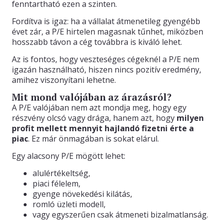
fenntartható ezen a szinten.
Fordítva is igaz: ha a vállalat átmenetileg gyengébb
évet zár, a P/E hirtelen magasnak tűnhet, miközben
hosszabb távon a cég továbbra is kiváló lehet.
Az is fontos, hogy veszteséges cégeknél a P/E nem
igazán használható, hiszen nincs pozitív eredmény,
amihez viszonyítani lehetne.
Mit mond valójában az árazásról?
A P/E valójában nem azt mondja meg, hogy egy
részvény olcsó vagy drága, hanem azt, hogy
milyen
profit mellett mennyit hajlandó fizetni érte a
piac
. Ez már önmagában is sokat elárul.
Egy alacsony P/E mögött lehet:
alulértékeltség,
piaci félelem,
gyenge növekedési kilátás,
romló üzleti modell,
vagy egyszerűen csak átmeneti bizalmatlanság.