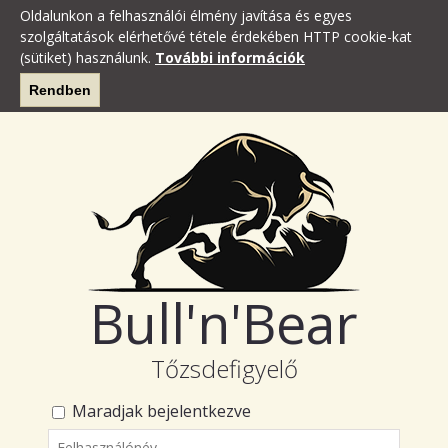
Oldalunkon a felhasználói élmény javítása és egyes
szolgáltatások elérhetővé tétele érdekében HTTP cookie-kat
(sütiket) használunk.
További információk
Rendben
Bull'n'Bear
Tőzsdefigyelő
Maradjak bejelentkezve
Felhasználónév