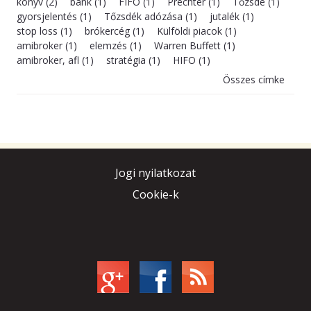
könyv (2)
bank (1)
FIFO (1)
Prechter (1)
Tőzsde (1)
gyorsjelentés (1)
Tőzsdék adózása (1)
jutalék (1)
stop loss (1)
brókercég (1)
Külföldi piacok (1)
amibroker (1)
elemzés (1)
Warren Buffett (1)
amibroker, afl (1)
stratégia (1)
HIFO (1)
Összes címke
Jogi nyilatkozat
Cookie-k