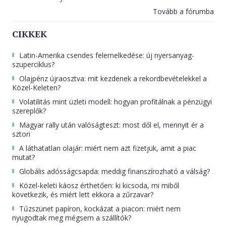
Tovább a fórumba
CIKKEK
Latin-Amerika csendes felemelkedése: új nyersanyag-
szuperciklus?
Olajpénz újraosztva: mit kezdenek a rekordbevételekkel a
Közel-Keleten?
Volatilitás mint üzleti modell: hogyan profitálnak a pénzügyi
szereplők?
Magyar rally után valóságteszt: most dől el, mennyit ér a
sztori
A láthatatlan olajár: miért nem azt fizetjük, amit a piac
mutat?
Globális adósságcsapda: meddig finanszírozható a válság?
Közel-keleti káosz érthetően: ki kicsoda, mi miből
következik, és miért lett ekkora a zűrzavar?
Tűzszünet papíron, kockázat a piacon: miért nem
nyugodtak meg mégsem a szállítók?