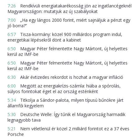
7:26
Rendkívüli energiatakarékosság jön az ingatlancégeknél
Magyarországon: mutatjuk az új szabályokat
7:00
„Ha egy lángos 2000 forint, miért sajnáljuk a pénzt egy
jó borra?”
6:57
Tisza-kormány: közel 900 milliárdos program indul,
energetikai lépésekről dönt a kabinet
6:50
Magyar Péter felmentette Nagy Mártont, új helyettes
kerül az IMF-be
6:50
Magyar Péter felmentette Nagy Mártont, új helyettes
kerül az IMF-be
6:30
Akár évtizedes rekordot is hozhat a magyar infláció
6:00
Megjött az energiakrízis-számla: hiába a spórolás,
súlyos forintokat éget el az ország esténként
5:34
Titkolja a Sándor-palota, milyen típusú bűnökre járt
államfői kegyelem
5:30
Deutsche Welle: Így tűnik el Magyarország harmadik
legnagyobb tava
5:21
Nem véletlenül ér közel 2 milliárd forintot ez a 37 éves
Porsche