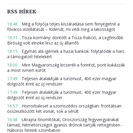
RSS HÍREK
18:48
Még a folyója teljes kiszáradása sem fenyegetné a
főváros vízellátását – Kiderült, mi védi meg a lakosságot
18:31
Tisza-kormány: döntött a Tisza-frakció, a Legfelsőbb
Bíróság volt elnöke lesz az új államfő
18:15
Egymás alá ígérnek a hazai bankok: folytatódik a harc
a támogatott hitelekért
18:00
Mire Magyarország lecseréli a forintot, pont kukázzák
a most ismert eurót
17:49
Teljesen átalakítják a turizmust, 400 ezer magyar
dolgozót érint az új rendszer
17:49
Teljesen átalakítják a turizmust, 400 ezer magyar
dolgozót érint az új rendszer
16:57
Horrorbaleset a szomszédos országban: frontálisan
összeütközött két vonat, sok a sérült
16:48
Ukrajna finomítókat, Oroszország fegyvergyárakat
támad, Németországot gyanús drónok tartják rettegésben -
Háborús híreink szombaton