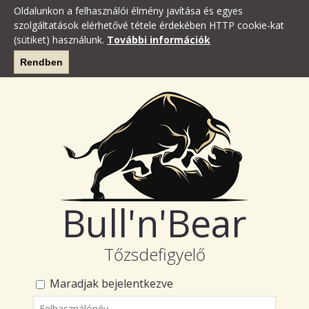
Oldalunkon a felhasználói élmény javítása és egyes
szolgáltatások elérhetővé tétele érdekében HTTP cookie-kat
(sütiket) használunk.
További információk
Rendben
Bull'n'Bear
Tőzsdefigyelő
Maradjak bejelentkezve
Felhasználónév