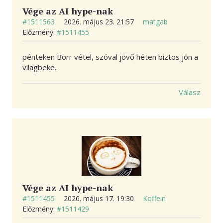
Vége az AI hype-nak
#1511563
2026. május 23. 21:57
matgab
Előzmény:
#1511455
pénteken Borr vétel, szóval jövő héten biztos jön a
vilagbeke..
Válasz
Vége az AI hype-nak
#1511455
2026. május 17. 19:30
Koffein
Előzmény:
#1511429