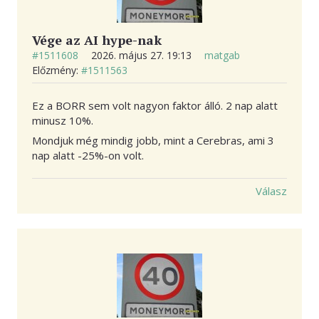
Vége az AI hype-nak
#1511608
2026. május 27. 19:13
matgab
Előzmény:
#1511563
Ez a BORR sem volt nagyon faktor álló. 2 nap alatt
minusz 10%.
Mondjuk még mindig jobb, mint a Cerebras, ami 3
nap alatt -25%-on volt.
Válasz