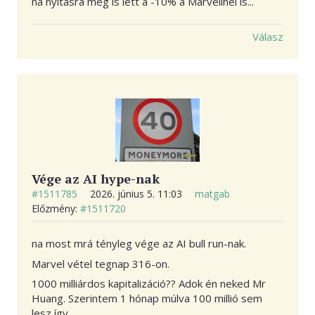
na nyitásra meg is lett a -10% a Marvellnél is...
Válasz
Vége az AI hype-nak
#1511785
2026. június 5. 11:03
matgab
Előzmény:
#1511720
na most mrá tényleg vége az AI bull run-nak.
Marvel vétel tegnap 316-on.
1000 milliárdos kapitalizáció?? Adok én neked Mr
Huang. Szerintem 1 hónap múlva 100 millió sem
lesz így...