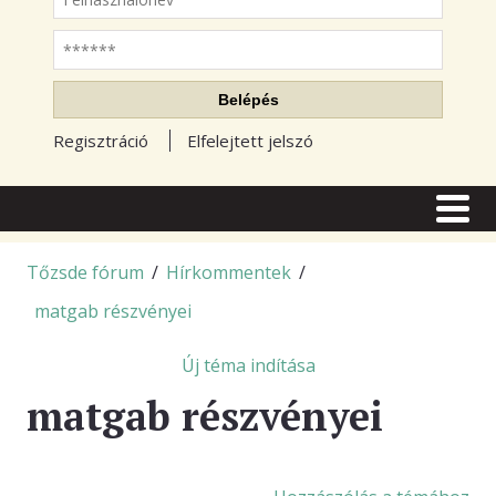
Jelszó
Belépés
Regisztráció
Elfelejtett jelszó
CÍMLAP
CIKKEK
Tőzsde fórum
/
Hírkommentek
/
matgab részvényei
TŐZSDE FÓRUM
TUDÁSTÁR
Új téma indítása
matgab részvényei
RSS OLVASÓ
BLOGOK
ELŐFIZETÉS