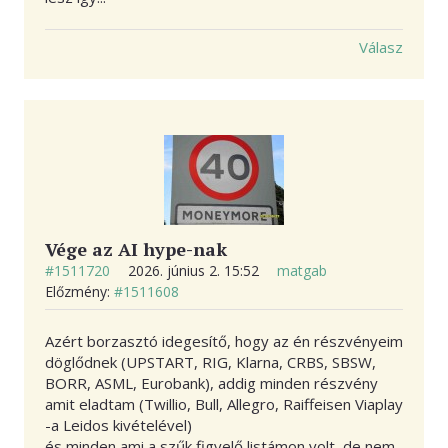
Válasz
Vége az AI hype-nak
#1511720
2026. június 2. 15:52
matgab
Előzmény:
#1511608
Azért borzasztó idegesítő, hogy az én részvényeim
döglődnek (UPSTART, RIG, Klarna, CRBS, SBSW,
BORR, ASML, Eurobank), addig minden részvény
amit eladtam (Twillio, Bull, Allegro, Raiffeisen Viaplay
-a Leidos kivételével)
és minden ami a szűk figyelő listámon volt, de nem