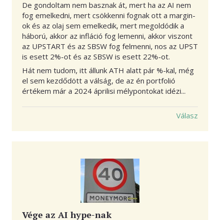
De gondoltam nem basznak át, mert ha az AI nem
fog emelkedni, mert csökkenni fognak ott a margin-
ok és az olaj sem emelkedik, mert megoldódik a
háború, akkor az infláció fog lemenni, akkor viszont
az UPSTART és az SBSW fog felmenni, nos az UPST
is esett 2%-ot és az SBSW is esett 22%-ot.
Hát nem tudom, itt állunk ATH alatt pár %-kal, még
el sem kezdődött a válság, de az én portfolió
értékem már a 2024 áprilisi mélypontokat idézi...
Válasz
Vége az AI hype-nak