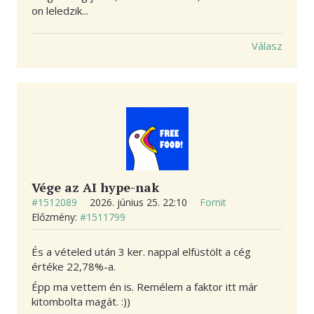
on leledzik...
Válasz
Vége az AI hype-nak
#1512089
2026. június 25. 22:10
Fornit
Előzmény:
#1511799
És a vételed után 3 ker. nappal elfüstölt a cég
értéke 22,78%-a.
Épp ma vettem én is. Remélem a faktor itt már
kitombolta magát. :))