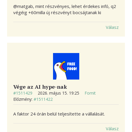
@matgab, mint részvényes, lehet érdekes infó, q2
végéig +60milla új részvényt bocsájtanak ki
Válasz
Vége az AI hype-nak
#1511429
2026. május 15. 19:25
Fornit
Előzmény:
#1511422
A faktor 24 órán belül teljesítette a vállalását.
Válasz