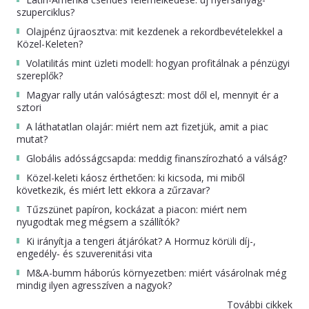
szuperciklus?
Olajpénz újraosztva: mit kezdenek a rekordbevételekkel a
Közel-Keleten?
Volatilitás mint üzleti modell: hogyan profitálnak a pénzügyi
szereplők?
Magyar rally után valóságteszt: most dől el, mennyit ér a
sztori
A láthatatlan olajár: miért nem azt fizetjük, amit a piac
mutat?
Globális adósságcsapda: meddig finanszírozható a válság?
Közel-keleti káosz érthetően: ki kicsoda, mi miből
következik, és miért lett ekkora a zűrzavar?
Tűzszünet papíron, kockázat a piacon: miért nem
nyugodtak meg mégsem a szállítók?
Ki irányítja a tengeri átjárókat? A Hormuz körüli díj-,
engedély- és szuverenitási vita
M&A-bumm háborús környezetben: miért vásárolnak még
mindig ilyen agresszíven a nagyok?
További cikkek