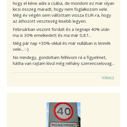
hogy el kéne adni a csába, de mondom ez már olyan
kicsi összeg maradt, hogy nem foglalkozom vele.
Még év végén sem váltottam vissza EUR-ra, hogy
az áthozott veszteség kisebb legyen.
Februárban viszont fordult és a tegnapi 40% után
ma is 30% emelkedett és ma már 0,87...
Még pár nap +30%-okkal és már nullában is lennék
vele... :-)
No mindegy, gondoltam felhívom rá a figyelmet,
hátha van rajtam kívül még néhány szerencselovag...
Válasz