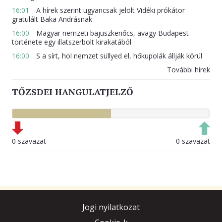
16:01
A hírek szerint ugyancsak jelölt Vidéki prókátor
gratulált Baka Andrásnak
16:00
Magyar nemzeti bajuszkenőcs, avagy Budapest
története egy illatszerbolt kirakatából
16:00
S a sírt, hol nemzet süllyed el, hőkupolák állják körül
További hírek
TŐZSDEI HANGULATJELZŐ
0 szavazat
0 szavazat
Jogi nyilatkozat