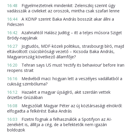
16:48
Figyelmeztetnek mindenkit: Zelenszkij szerint úgy
vadásszák a civileket az oroszok, mintha csak szafari lenne
16:44
A KDNP szerint Baka András bosszút akar állni a
Fideszen
16:42
Azahriahtól Halász Juditig – itt a teljes műsora Sziget
Bródy-napjának
16:27
Jogtudós, MDF-közeli politikus, strasbourgi bíró, majd
eltávolított csúcsbírósági vezető – Kicsoda Baka András,
Magyarország következő államfője?
16:20
Tehran says US must ‘rectify its behaviour’ before Iran
reopens strait
16:16
Medvéből maci: hogyan lett a veszélyes vadállatból a
cukiság szimbóluma?
16:12
Hazaért a magyar újságíró, akit szerdán vettek
őrizetbe Grúziában
16:08
Megszólalt Magyar Péter az új köztársasági elnökről:
elfogadta a felkérést Baka András
16:03
Fizetni fognak a felhasználók a Spotifyon az AI-
zenékért is, állítja a cég, de a befektetők nem igazán
boldogok