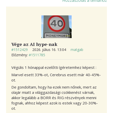
Hozzászólás a témához
KAPCSOLAT
Vége az AI hype-nak
#1512429
2026. július 16. 13:04
matgab
Előzmény:
#1511785
Végülis 1 hónappal ezelőtti ígéretemhez képest :
Marvel esett 33%-ot, Cerebrus esett már 40-45%-
ot.
De gondoltam, hogy ha ezek nem nőnek, mert az
olajár miatt a világgazdasági csökkenést várnak,
akkor legalább a BORR és RIG részvények menni
fognak, ahhoz képest azok is estek vagy 20-30%-
ot.