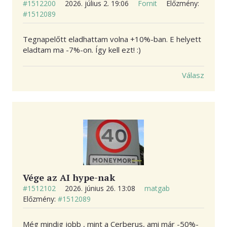
#1512200
2026. július 2. 19:06
Fornit
Előzmény:
#1512089
Tegnapelőtt eladhattam volna +10%-ban. E helyett
eladtam ma -7%-on. Így kell ezt! :)
Válasz
Vége az AI hype-nak
#1512102
2026. június 26. 13:08
matgab
Előzmény:
#1512089
Még mindig jobb , mint a Cerberus, ami már -50%-