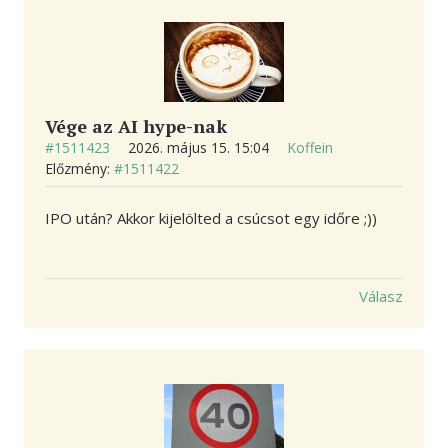
Vége az AI hype-nak
#1511423
2026. május 15. 15:04
Koffein
Előzmény:
#1511422
IPO után? Akkor kijelölted a csúcsot egy időre ;))
Válasz