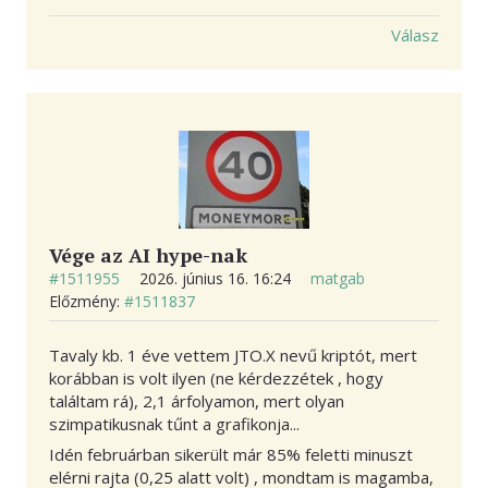
Válasz
Vége az AI hype-nak
#1511955
2026. június 16. 16:24
matgab
Előzmény:
#1511837
Tavaly kb. 1 éve vettem JTO.X nevű kriptót, mert
korábban is volt ilyen (ne kérdezzétek , hogy
találtam rá), 2,1 árfolyamon, mert olyan
szimpatikusnak tűnt a grafikonja...
Idén februárban sikerült már 85% feletti minuszt
elérni rajta (0,25 alatt volt) , mondtam is magamba,