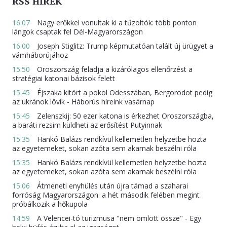
RSS HÍREK
16:07
Nagy erőkkel vonultak ki a tűzoltók: több ponton
lángok csaptak fel Dél-Magyarországon
16:00
Joseph Stiglitz: Trump képmutatóan talált új ürügyet a
vámháborújához
15:50
Oroszország feladja a kizárólagos ellenőrzést a
stratégiai katonai bázisok felett
15:45
Éjszaka kitört a pokol Odesszában, Bergorodot pedig
az ukránok lövik - Háborús híreink vasárnap
15:45
Zelenszkij: 50 ezer katona is érkezhet Oroszországba,
a baráti rezsim küldheti az erősítést Putyinnak
15:35
Hankó Balázs rendkívül kellemetlen helyzetbe hozta
az egyetemeket, sokan azóta sem akarnak beszélni róla
15:35
Hankó Balázs rendkívül kellemetlen helyzetbe hozta
az egyetemeket, sokan azóta sem akarnak beszélni róla
15:06
Átmeneti enyhülés után újra támad a szaharai
forróság Magyarországon: a hét második felében megint
próbálkozik a hőkupola
14:59
A Velencei-tó turizmusa "nem omlott össze" - Egy