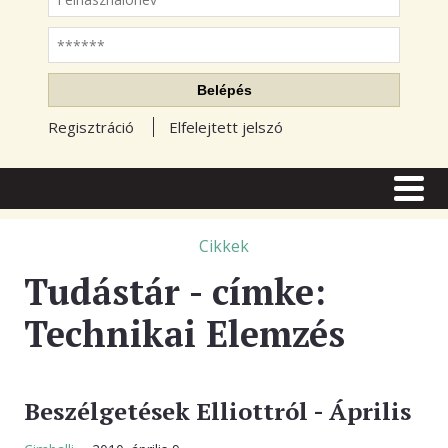
Jelszó
Belépés
Regisztráció
Elfelejtett jelszó
CÍMLAP
CIKKEK
Cikkek
Tudástár - címke:
TŐZSDE FÓRUM
Technikai Elemzés
TUDÁSTÁR
RSS OLVASÓ
BLOGOK
Beszélgetések Elliottról - Április
ELŐFIZETÉS