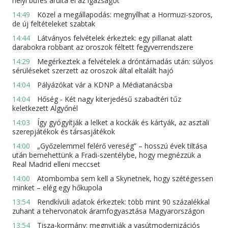
helyi büfés árulta el az igazságot
14:49
Közel a megállapodás: megnyílhat a Hormuzi-szoros,
de új feltételeket szabtak
14:44
Látványos felvételek érkeztek: egy pillanat alatt
darabokra robbant az oroszok féltett fegyverrendszere
14:29
Megérkeztek a felvételek a dróntámadás után: súlyos
sérüléseket szerzett az oroszok által eltalált hajó
14:04
Pályázókat vár a KDNP a Médiatanácsba
14:04
Hőség - Két nagy kiterjedésű szabadtéri tűz
keletkezett Algyőnél
14:03
Így gyógyítják a lelket a kockák és kártyák, az asztali
szerepjátékok és társasjátékok
14:00
„Győzelemmel felérő vereség” – hosszú évek tiltása
után bemehettünk a Fradi-szentélybe, hogy megnézzük a
Real Madrid elleni meccset
14:00
Atombomba sem kell a Skynetnek, hogy szétégessen
minket – elég egy hőkupola
13:54
Rendkívüli adatok érkeztek: több mint 90 százalékkal
zuhant a tehervonatok áramfogyasztása Magyarországon
13:54
Tisza-kormány: megnyitják a vasútmodernizációs