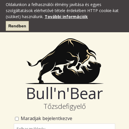
Oldalunkon a felhasználói élmény javítása és egyes
szolgáltatások elérhetővé tétele érdekében HTTP cookie-kat
(sütiket) használunk.
További információk
Rendben
Bull'n'Bear
Tőzsdefigyelő
Maradjak bejelentkezve
Felhasználónév