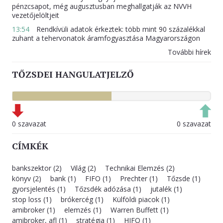
pénzcsapot, még augusztusban meghallgatják az NVVH
vezetőjelöltjeit
13:54
Rendkívüli adatok érkeztek: több mint 90 százalékkal
zuhant a tehervonatok áramfogyasztása Magyarországon
További hírek
TŐZSDEI HANGULATJELZŐ
0 szavazat
0 szavazat
CÍMKÉK
bankszektor (2)
Világ (2)
Technikai Elemzés (2)
könyv (2)
bank (1)
FIFO (1)
Prechter (1)
Tőzsde (1)
gyorsjelentés (1)
Tőzsdék adózása (1)
jutalék (1)
stop loss (1)
brókercég (1)
Külföldi piacok (1)
amibroker (1)
elemzés (1)
Warren Buffett (1)
amibroker, afl (1)
stratégia (1)
HIFO (1)