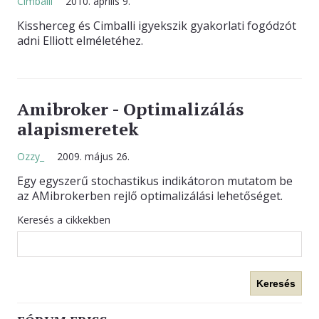
Cimballi
2010. április 9.
Kissherceg és Cimballi igyekszik gyakorlati fogódzót
KAPCSOLAT
adni Elliott elméletéhez.
Amibroker - Optimalizálás
alapismeretek
Ozzy_
2009. május 26.
Egy egyszerű stochastikus indikátoron mutatom be
az AMibrokerben rejlő optimalizálási lehetőséget.
Keresés a cikkekben
Keresés