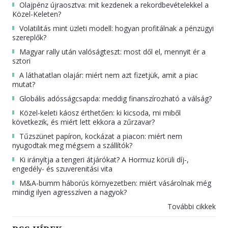
Olajpénz újraosztva: mit kezdenek a rekordbevételekkel a
Közel-Keleten?
Volatilitás mint üzleti modell: hogyan profitálnak a pénzügyi
szereplők?
Magyar rally után valóságteszt: most dől el, mennyit ér a
sztori
A láthatatlan olajár: miért nem azt fizetjük, amit a piac
mutat?
Globális adósságcsapda: meddig finanszírozható a válság?
Közel-keleti káosz érthetően: ki kicsoda, mi miből
következik, és miért lett ekkora a zűrzavar?
Tűzszünet papíron, kockázat a piacon: miért nem
nyugodtak meg mégsem a szállítók?
Ki irányítja a tengeri átjárókat? A Hormuz körüli díj-,
engedély- és szuverenitási vita
M&A-bumm háborús környezetben: miért vásárolnak még
mindig ilyen agresszíven a nagyok?
További cikkek