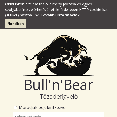
Oldalunkon a felhasználói élmény javítása és egyes
szolgáltatások elérhetővé tétele érdekében HTTP cookie-kat
(sütiket) használunk.
További információk
Rendben
Bull'n'Bear
Tőzsdefigyelő
Maradjak bejelentkezve
Felhasználónév