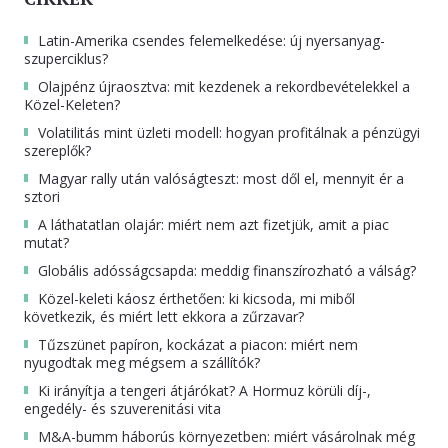
Latin-Amerika csendes felemelkedése: új nyersanyag-
szuperciklus?
Olajpénz újraosztva: mit kezdenek a rekordbevételekkel a
Közel-Keleten?
Volatilitás mint üzleti modell: hogyan profitálnak a pénzügyi
szereplők?
Magyar rally után valóságteszt: most dől el, mennyit ér a
sztori
A láthatatlan olajár: miért nem azt fizetjük, amit a piac
mutat?
Globális adósságcsapda: meddig finanszírozható a válság?
Közel-keleti káosz érthetően: ki kicsoda, mi miből
következik, és miért lett ekkora a zűrzavar?
Tűzszünet papíron, kockázat a piacon: miért nem
nyugodtak meg mégsem a szállítók?
Ki irányítja a tengeri átjárókat? A Hormuz körüli díj-,
engedély- és szuverenitási vita
M&A-bumm háborús környezetben: miért vásárolnak még