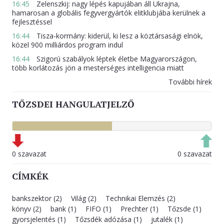
16:45
Zelenszkij: nagy lépés kapujában áll Ukrajna,
hamarosan a globális fegyvergyártók elitklubjába kerülnek a
fejlesztéssel
16:44
Tisza-kormány: kiderül, ki lesz a köztársasági elnök,
közel 900 milliárdos program indul
16:44
Szigorú szabályok léptek életbe Magyarországon,
több korlátozás jön a mesterséges intelligencia miatt
További hírek
TŐZSDEI HANGULATJELZŐ
0 szavazat
0 szavazat
CÍMKÉK
bankszektor (2)
Világ (2)
Technikai Elemzés (2)
könyv (2)
bank (1)
FIFO (1)
Prechter (1)
Tőzsde (1)
gyorsjelentés (1)
Tőzsdék adózása (1)
jutalék (1)