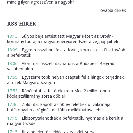
mindig ilyen agresszíven a nagyok?
További cikkek
RSS HÍREK
18:13
Súlyos bejelentést tett Magyar Péter: az Orbán-
kormány tudta, a magyar energiarendszer a végnapjait éli
18:09
Egyre rosszabbul fest a forint, kora este is ütik tovább
a befektetők
18:06
Akár már ősszel utazhatunk a Budapest-Belgrád
vasútvonalon
17:55
Egyszerre több helyen csaptak fel a lángok: terjednek
a tüzek Magyarországon
17:53
Rábólintott a feltételekre a Mol: 2 millió tonna
kőolajszállítmány sorsa dőlt el
17:36
Zöld utat kapott az 50 év felettiek új vakcinája:
hatékonyabb a réginél, de több mellékhatása lehet
17:15
Elbizonytalanodtak a befektetők, nyomás alá került a
magyar tőzsde
17:15
Itt a bejelentés: eldőlt az easyJet sorsa