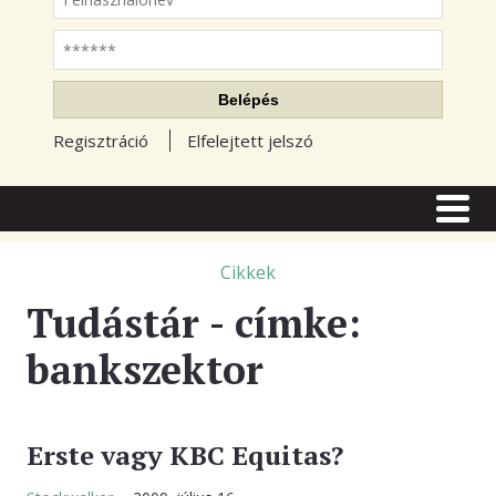
Jelszó
Belépés
Regisztráció
Elfelejtett jelszó
CÍMLAP
CIKKEK
Cikkek
Tudástár - címke:
TŐZSDE FÓRUM
bankszektor
TUDÁSTÁR
RSS OLVASÓ
BLOGOK
Erste vagy KBC Equitas?
ELŐFIZETÉS