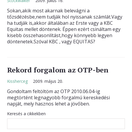
Stockwalker
2009. július 16.
Sokan,akik most akarnak belevágni a
KAPCSOLAT
tőzsdézésbe,nem tudják hol nyissanak számlát.Vagy
ha tudják is,akkor általában az Erste vagy a KBC
Equitas mellet döntenek. Éppen ezért csináltam egy
kisebb összehasonlítást,hogy könnyebb legyen
döntenetek.Szóval KBC , vagy EQUITAS?
Rekord forgalom az OTP-ben
Kissherceg
2009. május 20.
Gondoltam feltöltöm az OTP 2010.06.04-ig
megtörtént legnagyobb forgalmú kereskedési
napját, mely hasznos lehet a jövőben.
Keresés a cikkekben