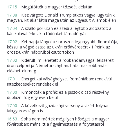
17:15
Megütötték a magyar tőzsdét délután
17:08
Kiszivárgott Donald Trump titkos vágya: úgy tűnik,
megvan, kit akar látni maga után az Egyesült Államok élén
17:04
A szálló por után ez szedi a legtöbb áldozatot: a
kánikulával érkezik a tüdőnket támadó gáz
17:02
Két napja lángol az oroszok legnagyobb finomítója,
készül a végső csata az ukrán erődvárosért - Híreink az
orosz-ukrán háborúból csütörtökön
17:02
Kiderült, mi lehetett a robbanóanyaggal felszerelt
drón célpontja Németországban: hatalmas robbanást
előzhettek meg
17:01
Energetikai válsághelyzet Romániában: rendkívüli
intézkedéseket rendeltek el
17:00
Kimondták a profik: ez a piszok olcsó részvény
duplázni fog egy éven belül!
17:00
A következő gazdasági verseny a vízért folyhat -
Magyarországon is
16:53
Soha nem mértek még ilyen hőséget a magyar
fővárosban: máris itt a figyelmeztetés a folytatásról