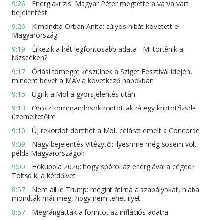
9:26
Energiakrízis: Magyar Péter megtette a várva várt
bejelentést
9:26
Kimondta Orbán Anita: súlyos hibát követett el
Magyarország
9:19
Érkezik a hét legfontosabb adata - Mi történik a
tőzsdéken?
9:17
Óriási tömegre készülnek a Sziget Fesztivál idején,
mindent bevet a MÁV a következő napokban
9:15
Ugrik a Mol a gyorsjelentés után
9:13
Orosz kommandósok rontottak rá egy kriptotőzsde
üzemeltetőire
9:10
Új rekordot dönthet a Mol, célárat emelt a Concorde
9:09
Nagy bejelentés Vitézytől: ilyesmire még sosem volt
példa Magyarországon
9:00
Hőkupola 2026: hogy spórol az energiával a céged?
Töltsd ki a kérdőívet
8:57
Nem áll le Trump: megint átírná a szabályokat, hiába
mondták már meg, hogy nem tehet ilyet
8:57
Megrángatták a forintot az inflációs adatra