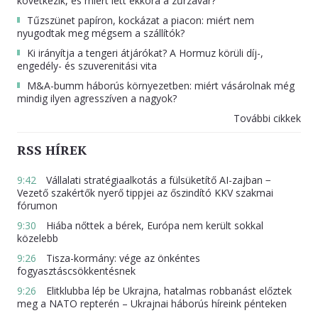
következik, és miért lett ekkora a zűrzavar?
Tűzszünet papíron, kockázat a piacon: miért nem
nyugodtak meg mégsem a szállítók?
Ki irányítja a tengeri átjárókat? A Hormuz körüli díj-,
engedély- és szuverenitási vita
M&A-bumm háborús környezetben: miért vásárolnak még
mindig ilyen agresszíven a nagyok?
További cikkek
RSS HÍREK
9:42
Vállalati stratégiaalkotás a fülsüketítő AI-zajban −
Vezető szakértők nyerő tippjei az őszindító KKV szakmai
fórumon
9:30
Hiába nőttek a bérek, Európa nem került sokkal
közelebb
9:26
Tisza-kormány: vége az önkéntes
fogyasztáscsökkentésnek
9:26
Elitklubba lép be Ukrajna, hatalmas robbanást előztek
meg a NATO repterén – Ukrajnai háborús híreink pénteken