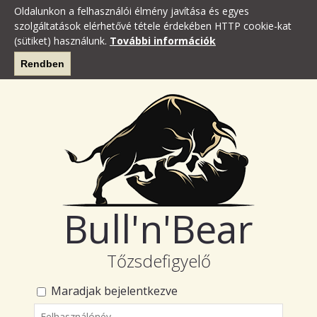
Oldalunkon a felhasználói élmény javítása és egyes
szolgáltatások elérhetővé tétele érdekében HTTP cookie-kat
(sütiket) használunk.
További információk
Rendben
Bull'n'Bear
Tőzsdefigyelő
Maradjak bejelentkezve
Felhasználónév