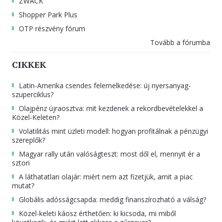
ZWACK
Shopper Park Plus
OTP részvény fórum
Tovább a fórumba
CIKKEK
Latin-Amerika csendes felemelkedése: új nyersanyag-
szuperciklus?
Olajpénz újraosztva: mit kezdenek a rekordbevételekkel a
Közel-Keleten?
Volatilitás mint üzleti modell: hogyan profitálnak a pénzügyi
szereplők?
Magyar rally után valóságteszt: most dől el, mennyit ér a
sztori
A láthatatlan olajár: miért nem azt fizetjük, amit a piac
mutat?
Globális adósságcsapda: meddig finanszírozható a válság?
Közel-keleti káosz érthetően: ki kicsoda, mi miből