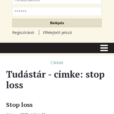
Jelszó
Belépés
Regisztráció
Elfelejtett jelszó
CÍMLAP
CIKKEK
Cikkek
Tudástár - címke: stop
TŐZSDE FÓRUM
loss
TUDÁSTÁR
RSS OLVASÓ
BLOGOK
Stop loss
ELŐFIZETÉS