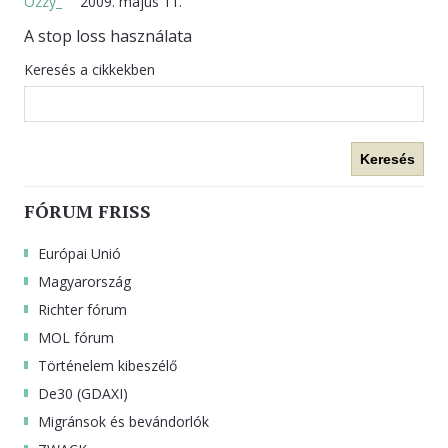
Ozzy_
2009. május 11.
A stop loss használata
KAPCSOLAT
Keresés a cikkekben
Keresés
FÓRUM FRISS
Európai Unió
Magyarország
Richter fórum
MOL fórum
Történelem kibeszélő
De30 (GDAXI)
Migránsok és bevándorlók