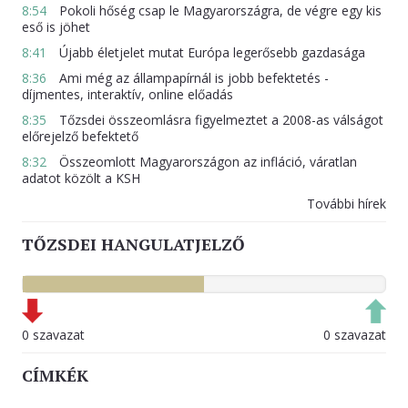
8:54
Pokoli hőség csap le Magyarországra, de végre egy kis
eső is jöhet
8:41
Újabb életjelet mutat Európa legerősebb gazdasága
8:36
Ami még az állampapírnál is jobb befektetés -
díjmentes, interaktív, online előadás
8:35
Tőzsdei összeomlásra figyelmeztet a 2008-as válságot
előrejelző befektető
8:32
Összeomlott Magyarországon az infláció, váratlan
adatot közölt a KSH
További hírek
TŐZSDEI HANGULATJELZŐ
0 szavazat
0 szavazat
CÍMKÉK