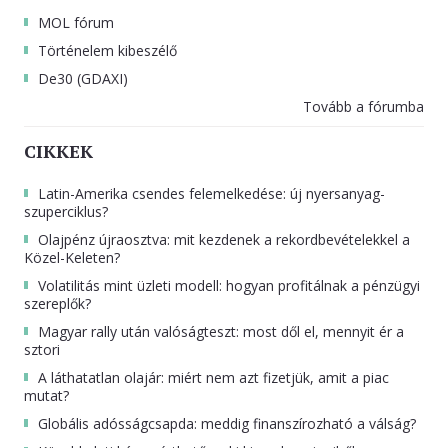
MOL fórum
Történelem kibeszélő
De30 (GDAXI)
Tovább a fórumba
CIKKEK
Latin-Amerika csendes felemelkedése: új nyersanyag-
szuperciklus?
Olajpénz újraosztva: mit kezdenek a rekordbevételekkel a
Közel-Keleten?
Volatilitás mint üzleti modell: hogyan profitálnak a pénzügyi
szereplők?
Magyar rally után valóságteszt: most dől el, mennyit ér a
sztori
A láthatatlan olajár: miért nem azt fizetjük, amit a piac
mutat?
Globális adósságcsapda: meddig finanszírozható a válság?