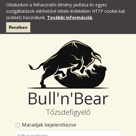
Oldalunkon a felhasználói élmény javítása és egyes
szolgáltatások elérhetővé tétele érdekében HTTP cookie-kat
(sütiket) használunk.
További információk
Rendben
Bull'n'Bear
Tőzsdefigyelő
Maradjak bejelentkezve
Felhasználónév