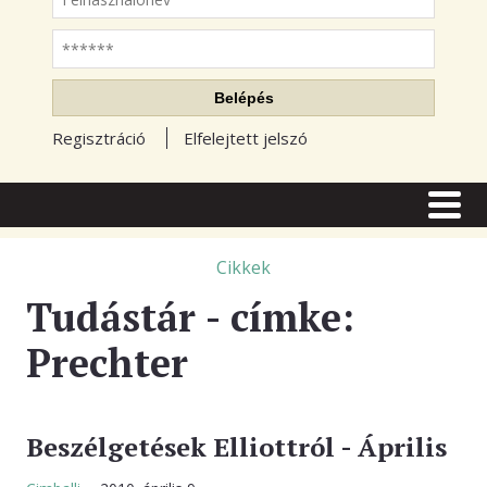
Jelszó
Belépés
Regisztráció
Elfelejtett jelszó
CÍMLAP
CIKKEK
Cikkek
Tudástár - címke:
TŐZSDE FÓRUM
Prechter
TUDÁSTÁR
RSS OLVASÓ
BLOGOK
Beszélgetések Elliottról - Április
ELŐFIZETÉS