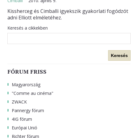
Cimballi
2010. április 9.
Kissherceg és Cimballi igyekszik gyakorlati fogódzót
KAPCSOLAT
adni Elliott elméletéhez.
Keresés a cikkekben
Keresés
FÓRUM FRISS
Magyarország
"Comme au cinéma"
ZWACK
Pannergy fórum
4IG fórum
Európai Unió
Richter fórum