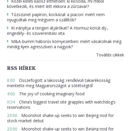
Közel-keleti káosz érthetően: ki kicsoda, mi miből
következik, és miért lett ekkora a zűrzavar?
Tűzszünet papíron, kockázat a piacon: miért nem
nyugodtak meg mégsem a szállítók?
Ki irányítja a tengeri átjárókat? A Hormuz körüli díj-,
engedély- és szuverenitási vita
M&A-bumm háborús környezetben: miért vásárolnak még
mindig ilyen agresszíven a nagyok?
További cikkek
RSS HÍREK
6:00
Összefogott a lakosság: rendkívüli takarékosság
mentette meg Magyarországot a sötétségtől
4:00
The joy of cooking imaginary food
0:54
China’s biggest travel site grapples with watchdog’s
reservations
23:00
Moonshot shake-up seeks to win Beijing nod for
stock market debut
23:00
Moonshot shake-up seeks to win Beijing nod for