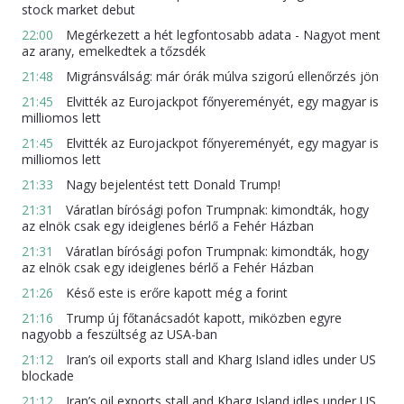
stock market debut
22:00
Megérkezett a hét legfontosabb adata - Nagyot ment
az arany, emelkedtek a tőzsdék
21:48
Migránsválság: már órák múlva szigorú ellenőrzés jön
21:45
Elvitték az Eurojackpot főnyereményét, egy magyar is
milliomos lett
21:45
Elvitték az Eurojackpot főnyereményét, egy magyar is
milliomos lett
21:33
Nagy bejelentést tett Donald Trump!
21:31
Váratlan bírósági pofon Trumpnak: kimondták, hogy
az elnök csak egy ideiglenes bérlő a Fehér Házban
21:31
Váratlan bírósági pofon Trumpnak: kimondták, hogy
az elnök csak egy ideiglenes bérlő a Fehér Házban
21:26
Késő este is erőre kapott még a forint
21:16
Trump új főtanácsadót kapott, miközben egyre
nagyobb a feszültség az USA-ban
21:12
Iran’s oil exports stall and Kharg Island idles under US
blockade
21:12
Iran’s oil exports stall and Kharg Island idles under US