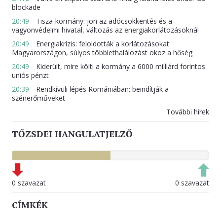
blockade
20:49
Tisza-kormány: jön az adócsökkentés és a
vagyonvédelmi hivatal, változás az energiakorlátozásoknál
20:49
Energiakrízis: feloldották a korlátozásokat
Magyarországon, súlyos többlethalálozást okoz a hőség
20:49
Kiderült, mire költi a kormány a 6000 milliárd forintos
uniós pénzt
20:39
Rendkívüli lépés Romániában: beindítják a
szénerőműveket
További hírek
TŐZSDEI HANGULATJELZŐ
0 szavazat
0 szavazat
CÍMKÉK