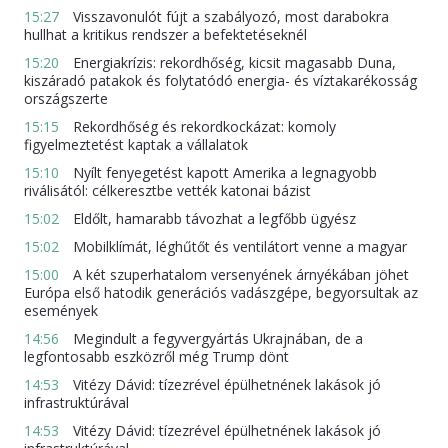
15:27
Visszavonulót fújt a szabályozó, most darabokra
hullhat a kritikus rendszer a befektetéseknél
15:20
Energiakrízis: rekordhőség, kicsit magasabb Duna,
kiszáradó patakok és folytatódó energia- és víztakarékosság
országszerte
15:15
Rekordhőség és rekordkockázat: komoly
figyelmeztetést kaptak a vállalatok
15:10
Nyílt fenyegetést kapott Amerika a legnagyobb
riválisától: célkeresztbe vették katonai bázist
15:02
Eldőlt, hamarabb távozhat a legfőbb ügyész
15:02
Mobilklímát, léghűtőt és ventilátort venne a magyar
15:00
A két szuperhatalom versenyének árnyékában jöhet
Európa első hatodik generációs vadászgépe, begyorsultak az
események
14:56
Megindult a fegyvergyártás Ukrajnában, de a
legfontosabb eszközről még Trump dönt
14:53
Vitézy Dávid: tízezrével épülhetnének lakások jó
infrastruktúrával
14:53
Vitézy Dávid: tízezrével épülhetnének lakások jó