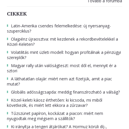
Tovább a fórumba
CIKKEK
Latin-Amerika csendes felemelkedése: új nyersanyag-
szuperciklus?
Olajpénz újraosztva: mit kezdenek a rekordbevételekkel a
Közel-Keleten?
Volatilitás mint üzleti modell: hogyan profitálnak a pénzügyi
szereplők?
Magyar rally után valóságteszt: most dől el, mennyit ér a
sztori
A láthatatlan olajár: miért nem azt fizetjük, amit a piac
mutat?
Globális adósságcsapda: meddig finanszírozható a válság?
Közel-keleti káosz érthetően: ki kicsoda, mi miből
következik, és miért lett ekkora a zűrzavar?
Tűzszünet papíron, kockázat a piacon: miért nem
nyugodtak meg mégsem a szállítók?
Ki irányítja a tengeri átjárókat? A Hormuz körüli díj-,