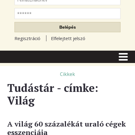
Jelszó
Belépés
Regisztráció
Elfelejtett jelszó
CÍMLAP
CIKKEK
Cikkek
Tudástár - címke:
TŐZSDE FÓRUM
Világ
TUDÁSTÁR
RSS OLVASÓ
BLOGOK
A világ 60 százalékát uraló cégek
esszenciája
ELŐFIZETÉS