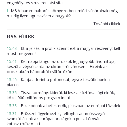
engedély- és szuverenitási vita
M&A-bumm háborús környezetben: miért vásárolnak még
mindig ilyen agresszíven a nagyok?
További cikkek
RSS HÍREK
15:43
Itt a jelzés: a profik szerint ezt a magyar részvényt kell
most megvenni!
15:41
Két napja lángol az oroszok legnagyobb finomítója,
készül a végső csata az ukrán erődvárosért - Híreink az
orosz-ukrán háborúból csütörtökön
15:40
Kapja a forint a pofonokat, egyre feszültebbek a
piacok
15:35
Tisza-kormány: kiderül, ki lesz a köztársasági elnök,
közel 900 milliárdos program indul
15:33
Bizakodnak a befektetők, pluszban az európai tőzsdék
15:31
Brüsszel figyelmeztet, felfoghatatlan összegű
számlát állnak az európai országok a pusztító nyári
katasztrófák miatt