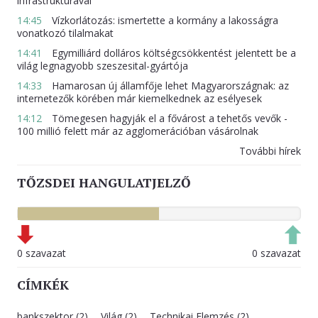
infrastruktúrával
14:45
Vízkorlátozás: ismertette a kormány a lakosságra
vonatkozó tilalmakat
14:41
Egymilliárd dolláros költségcsökkentést jelentett be a
világ legnagyobb szeszesital-gyártója
14:33
Hamarosan új államfője lehet Magyarországnak: az
internetezők körében már kiemelkednek az esélyesek
14:12
Tömegesen hagyják el a fővárost a tehetős vevők -
100 millió felett már az agglomerációban vásárolnak
További hírek
TŐZSDEI HANGULATJELZŐ
0 szavazat
0 szavazat
CÍMKÉK
bankszektor (2)
Világ (2)
Technikai Elemzés (2)