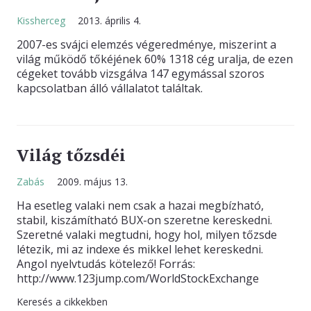
Kissherceg
2013. április 4.
KAPCSOLAT
2007-es svájci elemzés végeredménye, miszerint a
világ működő tőkéjének 60% 1318 cég uralja, de ezen
cégeket tovább vizsgálva 147 egymással szoros
kapcsolatban álló vállalatot találtak.
Világ tőzsdéi
Zabás
2009. május 13.
Ha esetleg valaki nem csak a hazai megbízható,
stabil, kiszámítható BUX-on szeretne kereskedni.
Szeretné valaki megtudni, hogy hol, milyen tőzsde
létezik, mi az indexe és mikkel lehet kereskedni.
Angol nyelvtudás kötelező! Forrás:
http://www.123jump.com/WorldStockExchange
Keresés a cikkekben