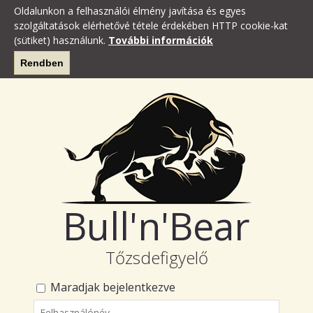
Oldalunkon a felhasználói élmény javítása és egyes
szolgáltatások elérhetővé tétele érdekében HTTP cookie-kat
(sütiket) használunk.
További információk
Rendben
Bull'n'Bear
Tőzsdefigyelő
Maradjak bejelentkezve
Felhasználónév