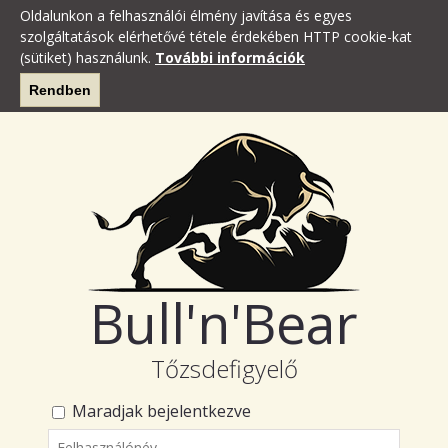
Oldalunkon a felhasználói élmény javítása és egyes
szolgáltatások elérhetővé tétele érdekében HTTP cookie-kat
(sütiket) használunk.
További információk
Rendben
Bull'n'Bear
Tőzsdefigyelő
Maradjak bejelentkezve
Felhasználónév