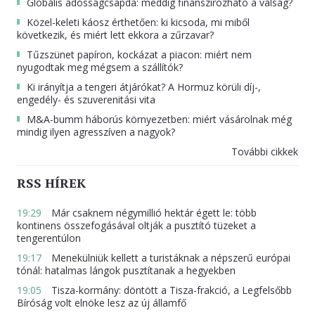
Globális adósságcsapda: meddig finanszírozható a válság?
Közel-keleti káosz érthetően: ki kicsoda, mi miből
következik, és miért lett ekkora a zűrzavar?
Tűzszünet papíron, kockázat a piacon: miért nem
nyugodtak meg mégsem a szállítók?
Ki irányítja a tengeri átjárókat? A Hormuz körüli díj-,
engedély- és szuverenitási vita
M&A-bumm háborús környezetben: miért vásárolnak még
mindig ilyen agresszíven a nagyok?
További cikkek
RSS HÍREK
19:29
Már csaknem négymillió hektár égett le: több
kontinens összefogásával oltják a pusztító tüzeket a
tengerentúlon
19:17
Menekülniük kellett a turistáknak a népszerű európai
tónál: hatalmas lángok pusztítanak a hegyekben
19:05
Tisza-kormány: döntött a Tisza-frakció, a Legfelsőbb
Bíróság volt elnöke lesz az új államfő