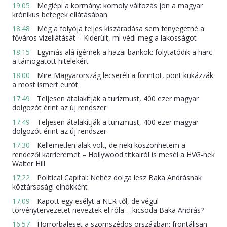
19:05
Meglépi a kormány: komoly változás jön a magyar
krónikus betegek ellátásában
18:48
Még a folyója teljes kiszáradása sem fenyegetné a
főváros vízellátását – Kiderült, mi védi meg a lakosságot
18:15
Egymás alá ígérnek a hazai bankok: folytatódik a harc
a támogatott hitelekért
18:00
Mire Magyarország lecseréli a forintot, pont kukázzák
a most ismert eurót
17:49
Teljesen átalakítják a turizmust, 400 ezer magyar
dolgozót érint az új rendszer
17:49
Teljesen átalakítják a turizmust, 400 ezer magyar
dolgozót érint az új rendszer
17:30
Kellemetlen alak volt, de neki köszönhetem a
rendezői karrieremet – Hollywood titkairól is mesél a HVG-nek
Walter Hill
17:22
Political Capital: Nehéz dolga lesz Baka Andrásnak
köztársasági elnökként
17:09
Kapott egy esélyt a NER-től, de végül
törvénytervezetet neveztek el róla – kicsoda Baka András?
16:57
Horrorbaleset a szomszédos országban: frontálisan