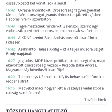
összeütközött két vonat, sok a sérült
16:48
Ukrajna finomítókat, Oroszország fegyvergyárakat
támad, Németországot gyanús drónok tartják rettegésben -
Háborús híreink szombaton
16:48
Figyelmeztetnek mindenkit: Zelenszkij szerint úgy
vadásszák a civileket az oroszok, mintha csak szafari lenne
16:44
A KDNP szerint Baka András bosszút akar állni a
Fideszen
16:42
Azahriahtól Halász Juditig – itt a teljes műsora Sziget
Bródy-napjának
16:27
Jogtudós, MDF-közeli politikus, strasbourgi bíró, majd
eltávolított csúcsbírósági vezető – Kicsoda Baka András,
Magyarország következő államfője?
16:20
Tehran says US must ‘rectify its behaviour’ before Iran
reopens strait
16:16
Medvéből maci: hogyan lett a veszélyes vadállatból a
cukiság szimbóluma?
További hírek
TŐZSDEI HANGULATJELZŐ