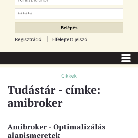
Jelszó
Belépés
Regisztráció
Elfelejtett jelszó
CÍMLAP
CIKKEK
Cikkek
Tudástár - címke:
TŐZSDE FÓRUM
amibroker
TUDÁSTÁR
RSS OLVASÓ
BLOGOK
Amibroker - Optimalizálás
alapismeretek
ELŐFIZETÉS