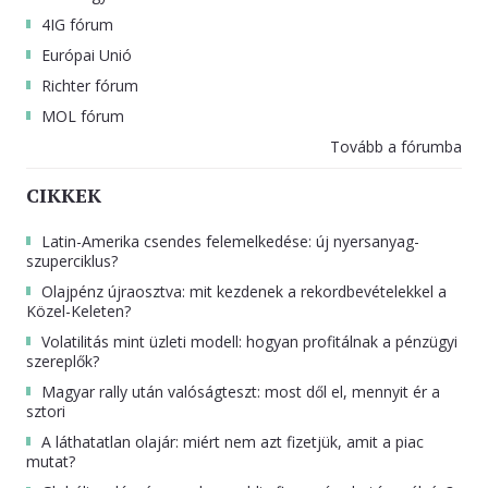
4IG fórum
Európai Unió
Richter fórum
MOL fórum
Tovább a fórumba
CIKKEK
Latin-Amerika csendes felemelkedése: új nyersanyag-
szuperciklus?
Olajpénz újraosztva: mit kezdenek a rekordbevételekkel a
Közel-Keleten?
Volatilitás mint üzleti modell: hogyan profitálnak a pénzügyi
szereplők?
Magyar rally után valóságteszt: most dől el, mennyit ér a
sztori
A láthatatlan olajár: miért nem azt fizetjük, amit a piac
mutat?