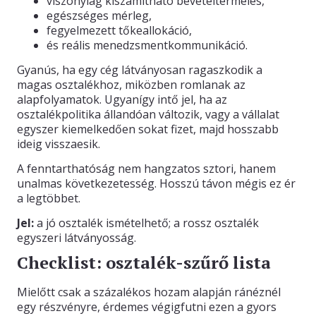
viszonylag kiszámítható bevételtermelés,
egészséges mérleg,
fegyelmezett tőkeallokáció,
és reális menedzsmentkommunikáció.
Gyanús, ha egy cég látványosan ragaszkodik a
magas osztalékhoz, miközben romlanak az
alapfolyamatok. Ugyanígy intő jel, ha az
osztalékpolitika állandóan változik, vagy a vállalat
egyszer kiemelkedően sokat fizet, majd hosszabb
ideig visszaesik.
A fenntarthatóság nem hangzatos sztori, hanem
unalmas következetesség. Hosszú távon mégis ez ér
a legtöbbet.
Jel:
a jó osztalék ismételhető; a rossz osztalék
egyszeri látványosság.
Checklist: osztalék-szűrő lista
Mielőtt csak a százalékos hozam alapján ránéznél
egy részvényre, érdemes végigfutni ezen a gyors