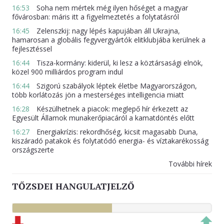
16:53
Soha nem mértek még ilyen hőséget a magyar
fővárosban: máris itt a figyelmeztetés a folytatásról
16:45
Zelenszkij: nagy lépés kapujában áll Ukrajna,
hamarosan a globális fegyvergyártók elitklubjába kerülnek a
fejlesztéssel
16:44
Tisza-kormány: kiderül, ki lesz a köztársasági elnök,
közel 900 milliárdos program indul
16:44
Szigorú szabályok léptek életbe Magyarországon,
több korlátozás jön a mesterséges intelligencia miatt
16:28
Készülhetnek a piacok: meglepő hír érkezett az
Egyesült Államok munakerőpiacáról a kamatdöntés előtt
16:27
Energiakrízis: rekordhőség, kicsit magasabb Duna,
kiszáradó patakok és folytatódó energia- és víztakarékosság
országszerte
További hírek
TŐZSDEI HANGULATJELZŐ