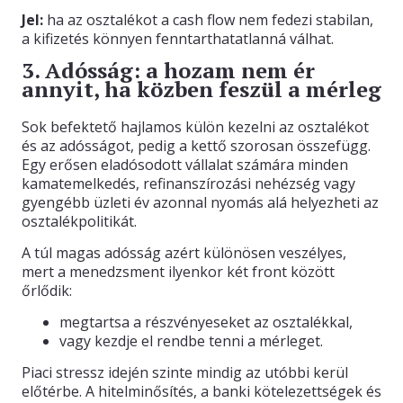
Jel:
ha az osztalékot a cash flow nem fedezi stabilan,
a kifizetés könnyen fenntarthatatlanná válhat.
3. Adósság: a hozam nem ér
annyit, ha közben feszül a mérleg
Sok befektető hajlamos külön kezelni az osztalékot
és az adósságot, pedig a kettő szorosan összefügg.
Egy erősen eladósodott vállalat számára minden
kamatemelkedés, refinanszírozási nehézség vagy
gyengébb üzleti év azonnal nyomás alá helyezheti az
osztalékpolitikát.
A túl magas adósság azért különösen veszélyes,
mert a menedzsment ilyenkor két front között
őrlődik:
megtartsa a részvényeseket az osztalékkal,
vagy kezdje el rendbe tenni a mérleget.
Piaci stressz idején szinte mindig az utóbbi kerül
előtérbe. A hitelminősítés, a banki kötelezettségek és