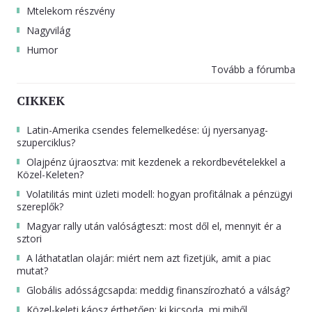
Mtelekom részvény
Nagyvilág
Humor
Tovább a fórumba
CIKKEK
Latin-Amerika csendes felemelkedése: új nyersanyag-
szuperciklus?
Olajpénz újraosztva: mit kezdenek a rekordbevételekkel a
Közel-Keleten?
Volatilitás mint üzleti modell: hogyan profitálnak a pénzügyi
szereplők?
Magyar rally után valóságteszt: most dől el, mennyit ér a
sztori
A láthatatlan olajár: miért nem azt fizetjük, amit a piac
mutat?
Globális adósságcsapda: meddig finanszírozható a válság?
Közel-keleti káosz érthetően: ki kicsoda, mi miből