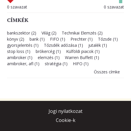
0 szavazat
0 szavazat
CÍMKÉK
bankszektor (2)
Világ (2)
Technikai Elemzés (2)
könyv (2)
bank (1)
FIFO (1)
Prechter (1)
Tőzsde (1)
gyorsjelentés (1)
Tőzsdék adózása (1)
jutalék (1)
stop loss (1)
brókercég (1)
Külföldi piacok (1)
amibroker (1)
elemzés (1)
Warren Buffett (1)
amibroker, afl (1)
stratégia (1)
HIFO (1)
Összes címke
Jogi nyilatkozat
Cookie-k