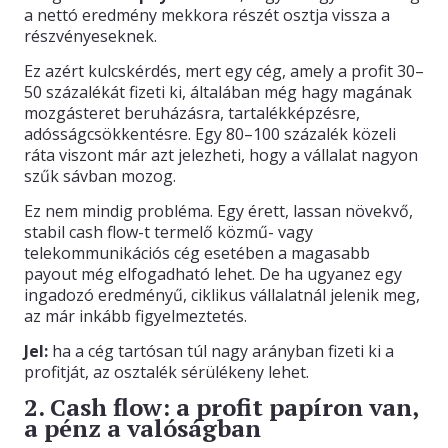
a nettó eredmény mekkora részét osztja vissza a
részvényeseknek.
Ez azért kulcskérdés, mert egy cég, amely a profit 30–
50 százalékát fizeti ki, általában még hagy magának
mozgásteret beruházásra, tartalékképzésre,
adósságcsökkentésre. Egy 80–100 százalék közeli
ráta viszont már azt jelezheti, hogy a vállalat nagyon
szűk sávban mozog.
Ez nem mindig probléma. Egy érett, lassan növekvő,
stabil cash flow-t termelő közmű- vagy
telekommunikációs cég esetében a magasabb
payout még elfogadható lehet. De ha ugyanez egy
ingadozó eredményű, ciklikus vállalatnál jelenik meg,
az már inkább figyelmeztetés.
Jel:
ha a cég tartósan túl nagy arányban fizeti ki a
profitját, az osztalék sérülékeny lehet.
2. Cash flow: a profit papíron van,
a pénz a valóságban