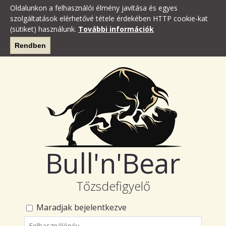
Oldalunkon a felhasználói élmény javítása és egyes
szolgáltatások elérhetővé tétele érdekében HTTP cookie-kat
(sütiket) használunk.
További információk
Rendben
Bull'n'Bear
Tőzsdefigyelő
Maradjak bejelentkezve
Felhasználónév