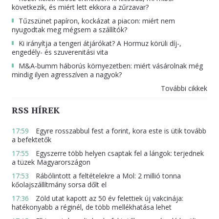
következik, és miért lett ekkora a zűrzavar?
Tűzszünet papíron, kockázat a piacon: miért nem
nyugodtak meg mégsem a szállítók?
Ki irányítja a tengeri átjárókat? A Hormuz körüli díj-,
engedély- és szuverenitási vita
M&A-bumm háborús környezetben: miért vásárolnak még
mindig ilyen agresszíven a nagyok?
További cikkek
RSS HÍREK
17:59
Egyre rosszabbul fest a forint, kora este is ütik tovább
a befektetők
17:55
Egyszerre több helyen csaptak fel a lángok: terjednek
a tüzek Magyarországon
17:53
Rábólintott a feltételekre a Mol: 2 millió tonna
kőolajszállítmány sorsa dőlt el
17:36
Zöld utat kapott az 50 év felettiek új vakcinája:
hatékonyabb a réginél, de több mellékhatása lehet