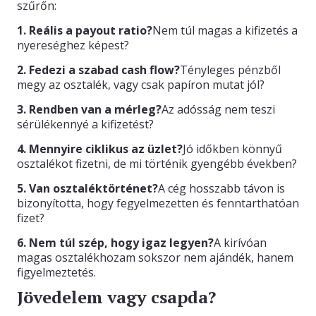
szűrőn:
1. Reális a payout ratio?
Nem túl magas a kifizetés a
nyereséghez képest?
2. Fedezi a szabad cash flow?
Tényleges pénzből
megy az osztalék, vagy csak papíron mutat jól?
3. Rendben van a mérleg?
Az adósság nem teszi
sérülékennyé a kifizetést?
4. Mennyire ciklikus az üzlet?
Jó időkben könnyű
osztalékot fizetni, de mi történik gyengébb években?
5. Van osztaléktörténet?
A cég hosszabb távon is
bizonyította, hogy fegyelmezetten és fenntarthatóan
fizet?
6. Nem túl szép, hogy igaz legyen?
A kirívóan
magas osztalékhozam sokszor nem ajándék, hanem
figyelmeztetés.
Jövedelem vagy csapda?