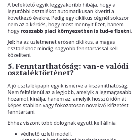
A befektető egyik leggyakoribb hibája, hogy a
legutóbbi osztalékot automatikusan kivetíti a
következő évekre. Pedig egy ciklikus cégnél sokszor
nem az a kérdés, hogy most mennyit fizet, hanem
hogy
rosszabb piaci környezetben is tud-e fizetni
.
Jel:
ha az üzletmenet erősen ciklikus, a magas
osztalékhoz mindig nagyobb fenntartással kell
közelíteni.
5. Fenntarthatóság: van-e valódi
osztaléktörténet?
A jó osztalékpapír egyik ismérve a kiszámíthatóság.
Nem feltétlenül az a legjobb, amelyik a legmagasabb
hozamot kínálja, hanem az, amelyik hosszú időn át
képes stabilan vagy fokozatosan növekvő kifizetést
fenntartani.
Ehhez viszont több dolognak együtt kell állnia:
védhető üzleti modell,