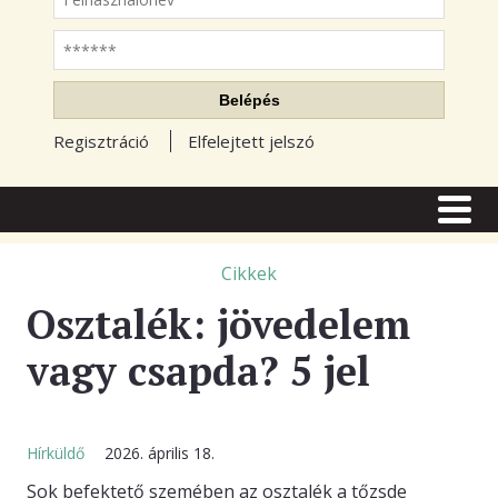
Jelszó
Belépés
Regisztráció
Elfelejtett jelszó
CÍMLAP
CIKKEK
Cikkek
Osztalék: jövedelem
TŐZSDE FÓRUM
vagy csapda? 5 jel
TUDÁSTÁR
RSS OLVASÓ
BLOGOK
Hírküldő
2026. április 18.
Sok befektető szemében az osztalék a tőzsde
ELŐFIZETÉS