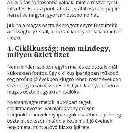
a likviditás fontosabbá válnak, mint a részvényesi
kifizetés. Ez az a pont, ahol a „stabil osztalékpapír”
narratíva nagyon gyorsan összeomolhat.
Jel:
ha a magas osztalék mögött egyre feszültebb
adóssághelyzet áll, a hozam könnyen csak átmeneti
illúzió.
4. Ciklikusság: nem mindegy,
milyen üzlet fizet
Nem minden szektor egyforma, és ez osztaléknál
különösen fontos. Egy ciklikus iparágban működő
cég profitja jó években kiugró lehet, rossz években
viszont gyorsan visszaeshet. Ilyen környezetben a
magas osztalék gyakran csalóka.
Nyersanyagtermelők, autóipari cégek,
szállítmányozási vállalatok vagy erősen
konjunktúraérzékeny iparágak esetében a jelenlegi
osztalék sokszor inkább a közelmúlt jó éveinek
lenyomata, mint a jövő biztos ígérete.