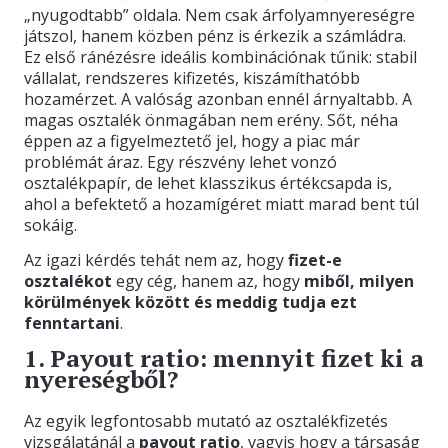
„nyugodtabb” oldala. Nem csak árfolyamnyereségre
játszol, hanem közben pénz is érkezik a számládra.
KAPCSOLAT
Ez első ránézésre ideális kombinációnak tűnik: stabil
vállalat, rendszeres kifizetés, kiszámíthatóbb
hozamérzet. A valóság azonban ennél árnyaltabb. A
magas osztalék önmagában nem erény. Sőt, néha
éppen az a figyelmeztető jel, hogy a piac már
problémát áraz. Egy részvény lehet vonzó
osztalékpapír, de lehet klasszikus értékcsapda is,
ahol a befektető a hozamígéret miatt marad bent túl
sokáig.
Az igazi kérdés tehát nem az, hogy
fizet-e
osztalékot
egy cég, hanem az, hogy
miből, milyen
körülmények között és meddig tudja ezt
fenntartani
.
1. Payout ratio: mennyit fizet ki a
nyereségből?
Az egyik legfontosabb mutató az osztalékfizetés
vizsgálatánál a
payout ratio
, vagyis hogy a társaság