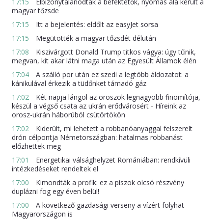
17:15
Elbizonytalanodtak a befektetők, nyomás alá került a
magyar tőzsde
17:15
Itt a bejelentés: eldőlt az easyJet sorsa
17:15
Megütötték a magyar tőzsdét délután
17:08
Kiszivárgott Donald Trump titkos vágya: úgy tűnik,
megvan, kit akar látni maga után az Egyesült Államok élén
17:04
A szálló por után ez szedi a legtöbb áldozatot: a
kánikulával érkezik a tüdőnket támadó gáz
17:02
Két napja lángol az oroszok legnagyobb finomítója,
készül a végső csata az ukrán erődvárosért - Híreink az
orosz-ukrán háborúból csütörtökön
17:02
Kiderült, mi lehetett a robbanóanyaggal felszerelt
drón célpontja Németországban: hatalmas robbanást
előzhettek meg
17:01
Energetikai válsághelyzet Romániában: rendkívüli
intézkedéseket rendeltek el
17:00
Kimondták a profik: ez a piszok olcsó részvény
duplázni fog egy éven belül!
17:00
A következő gazdasági verseny a vízért folyhat -
Magyarországon is