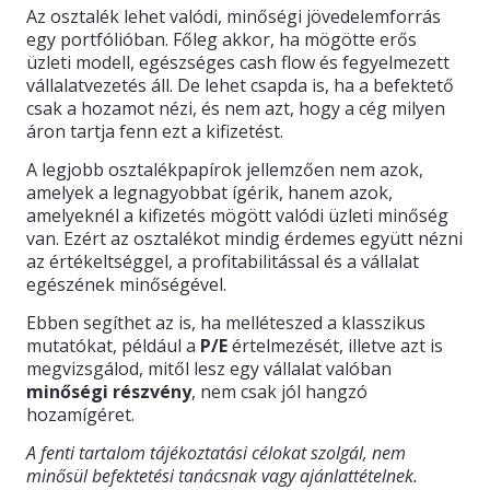
Az osztalék lehet valódi, minőségi jövedelemforrás
egy portfólióban. Főleg akkor, ha mögötte erős
üzleti modell, egészséges cash flow és fegyelmezett
vállalatvezetés áll. De lehet csapda is, ha a befektető
csak a hozamot nézi, és nem azt, hogy a cég milyen
áron tartja fenn ezt a kifizetést.
A legjobb osztalékpapírok jellemzően nem azok,
amelyek a legnagyobbat ígérik, hanem azok,
amelyeknél a kifizetés mögött valódi üzleti minőség
van. Ezért az osztalékot mindig érdemes együtt nézni
az értékeltséggel, a profitabilitással és a vállalat
egészének minőségével.
Ebben segíthet az is, ha melléteszed a klasszikus
mutatókat, például a
P/E
értelmezését, illetve azt is
megvizsgálod, mitől lesz egy vállalat valóban
minőségi részvény
, nem csak jól hangzó
hozamígéret.
A fenti tartalom tájékoztatási célokat szolgál, nem
minősül befektetési tanácsnak vagy ajánlattételnek.