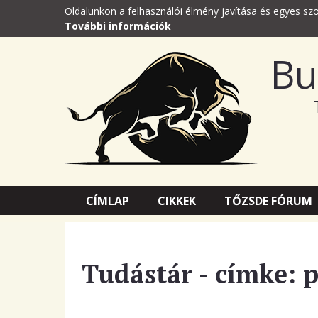
Oldalunkon a felhasználói élmény javítása és egyes szo
További információk
Bu
CÍMLAP
CIKKEK
TŐZSDE FÓRUM
Tudástár - címke: 