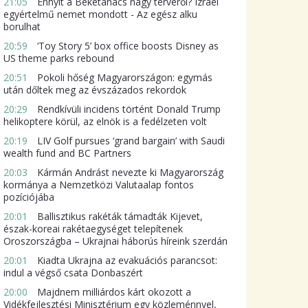
21:05
Ennyit a Béketanács nagy tervéről? Izrael
egyértelmű nemet mondott - Az egész alku
borulhat
20:59
‘Toy Story 5’ box office boosts Disney as
US theme parks rebound
20:51
Pokoli hőség Magyarországon: egymás
után dőltek meg az évszázados rekordok
20:29
Rendkívüli incidens történt Donald Trump
helikoptere körül, az elnök is a fedélzeten volt
20:19
LIV Golf pursues ‘grand bargain’ with Saudi
wealth fund and BC Partners
20:03
Kármán Andrást nevezte ki Magyarország
kormánya a Nemzetközi Valutaalap fontos
pozíciójába
20:01
Ballisztikus rakéták támadták Kijevet,
észak-koreai rakétaegységet telepítenek
Oroszországba – Ukrajnai háborús híreink szerdán
20:01
Kiadta Ukrajna az evakuációs parancsot:
indul a végső csata Donbaszért
20:00
Majdnem milliárdos kárt okozott a
Vidékfejlesztési Minisztérium egy közleménnyel,