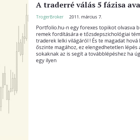
A traderré válás 5 fázisa ava
TrogerBroker
2011. március 7.
Portfolio.hu-n egy forexes topikot olvasva b
remek fordítására e tőzsdepszichológiai té
traderek lelki világáról ! És te magadat hová
őszinte magához, ez elengedhetetlen lépés a s
sokaknak az is segít a továbblépéshez ha ú
egy ilyen