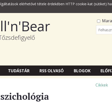
lgáltatások elérhetővé tétele érdekében HTTP cookie-kat (sütiket) ha
ll'n'Bear
Mara
Felhasz
Tőzsdefigyelő
Jelszó
TUDÁSTÁR
RSS OLVASÓ
BLOGOK
ELŐFI
Cikkek
pszichológia