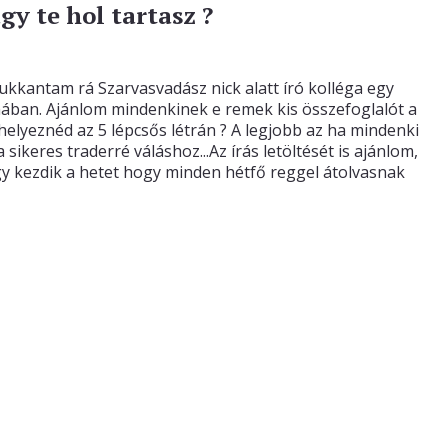
gy te hol tartasz ?
ukkantam rá Szarvasvadász nick alatt író kolléga egy
mában. Ajánlom mindenkinek e remek kis összefoglalót a
 helyeznéd az 5 lépcsős létrán ? A legjobb az ha mindenki
ikeres traderré váláshoz...Az írás letöltését is ajánlom,
gy kezdik a hetet hogy minden hétfő reggel átolvasnak