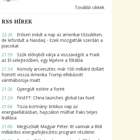
További cikkek
RSS HÍREK
22:26
Erősen indult a nap az amerikai tőzsdéken,
de lefordult a Nasdaq - Ezek mozgatták szerdán a
piacokat
21:39
Szűk előnyből várja a visszavágót a Fradi
az El-selejtezőben, egy lépésre a főtábla
21:34
Komoly arcvesztés: már 100 milliárd dollárt
fizetett vissza Amerika Trump elhibázott
vámháborúja miatt
21:26
Gyengült estére a forint
21:24
FirstFT: China launches global tax hunt
21:06
Tisza-kormány: kritikus nap az
energiaellátásban, hajszálon múlhat Paks teljes
leállása
21:06
Megszólalt Magyar Péter: itt vannak a 868
milliárdos energiafejlesztési program részletei