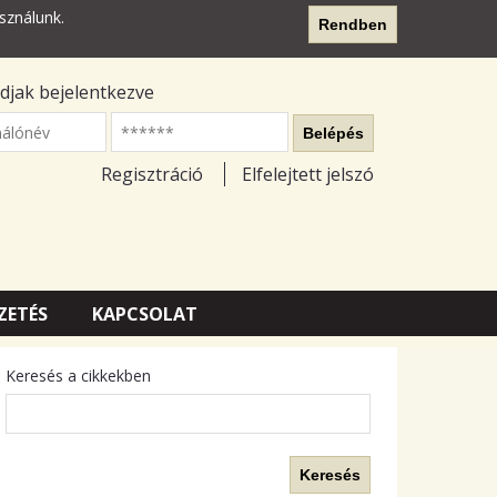
sználunk.
Rendben
djak bejelentkezve
nálónév
Belépés
Regisztráció
Elfelejtett jelszó
ZETÉS
KAPCSOLAT
Keresés a cikkekben
Keresés