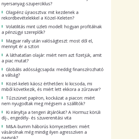
nyersanyag-szuperciklus?
Olajpénz újraosztva: mit kezdenek a
rekordbevételekkel a Közel-Keleten?
Volatilitás mint üzleti modell: hogyan profitálnak
a pénzügyi szereplők?
Magyar rally után valóságteszt: most dől el,
mennyit ér a sztori
A láthatatlan olajár: miért nem azt fizetjük, amit
a piac mutat?
Globális adósságcsapda: meddig finanszírozható
a válság?
Közel-keleti káosz érthetően: ki kicsoda, mi
miből következik, és miért lett ekkora a zűrzavar?
Tűzszünet papíron, kockázat a piacon: miért
nem nyugodtak meg mégsem a szállítók?
Ki irányítja a tengeri átjárókat? A Hormuz körüli
díj-, engedély- és szuverenitási vita
M&A-bumm háborús környezetben: miért
vásárolnak még mindig ilyen agresszíven a
nagyok?