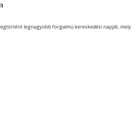
n
megtörtént legnagyobb forgalmú kereskedési napját, mely