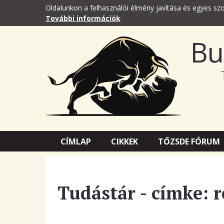
Oldalunkon a felhasználói élmény javítása és egyes szo
További információk
Bu
CÍMLAP
CIKKEK
TŐZSDE FÓRUM
Tudástár - címke: r