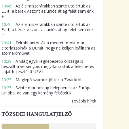
10:46
Az élelmiszerárakban szinte utolértük az
EU-t, a bérek viszont az uniós átlag felét sem érik
el
10:46
Az élelmiszerárakban szinte utolértük az
EU-t, a bérek viszont az uniós átlag felét sem érik
el
10:41
Felrobbantották a medret, most már
eltorlaszolnák a Dunát, hogy ne kelljen leállítani az
atomerőművet
10:29
A világ egyik legnépesebb országa is
beszállt a versenybe: megvillantották a félelmetes
saját fejlesztésű USV-t
10:25
Meglepő számok jöttek a Zwacktól
10:25
Szinte már holnap belépnének az Európai
Unióba, de van egy kemény feltételük
További hírek
TŐZSDEI HANGULATJELZŐ