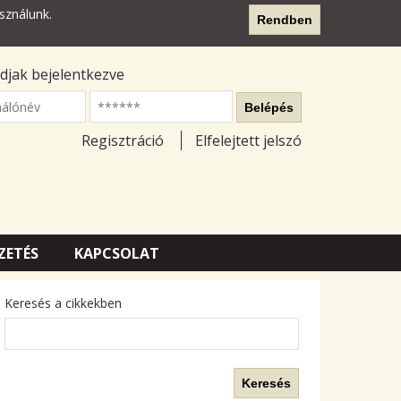
sználunk.
Rendben
djak bejelentkezve
nálónév
Belépés
Regisztráció
Elfelejtett jelszó
ZETÉS
KAPCSOLAT
Keresés a cikkekben
Keresés