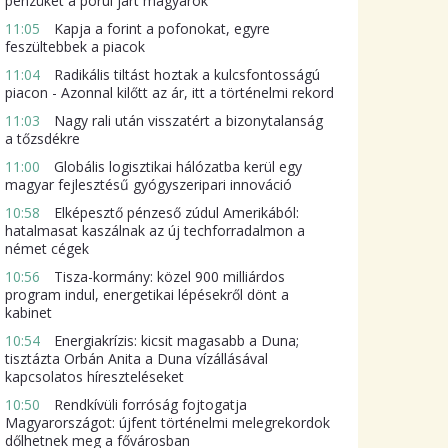
pénzüket a pórul járt magyarok
11:05
Kapja a forint a pofonokat, egyre
feszültebbek a piacok
11:04
Radikális tiltást hoztak a kulcsfontosságú
piacon - Azonnal kilőtt az ár, itt a történelmi rekord
11:03
Nagy rali után visszatért a bizonytalanság
a tőzsdékre
11:00
Globális logisztikai hálózatba kerül egy
magyar fejlesztésű gyógyszeripari innováció
10:58
Elképesztő pénzeső zúdul Amerikából:
hatalmasat kaszálnak az új techforradalmon a
német cégek
10:56
Tisza-kormány: közel 900 milliárdos
program indul, energetikai lépésekről dönt a
kabinet
10:54
Energiakrízis: kicsit magasabb a Duna;
tisztázta Orbán Anita a Duna vízállásával
kapcsolatos híreszteléseket
10:50
Rendkívüli forróság fojtogatja
Magyarországot: újfent történelmi melegrekordok
dőlhetnek meg a fővárosban