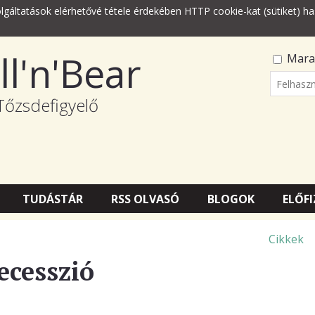
lgáltatások elérhetővé tétele érdekében HTTP cookie-kat (sütiket) ha
ll'n'Bear
Mara
Felhasz
Tőzsdefigyelő
Jelszó
TUDÁSTÁR
RSS OLVASÓ
BLOGOK
ELŐFI
Cikkek
ecesszió