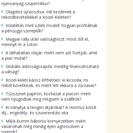
nyersanyag-szuperciklus?
Olajpénz újraosztva: mit kezdenek a
rekordbevételekkel a Közel-Keleten?
Volatilitás mint üzleti modell: hogyan profitálnak
a pénzügyi szereplők?
Magyar rally után valóságteszt: most dől el,
mennyit ér a sztori
A láthatatlan olajár: miért nem azt fizetjük, amit
a piac mutat?
Globális adósságcsapda: meddig finanszírozható
a válság?
Közel-keleti káosz érthetően: ki kicsoda, mi
miből következik, és miért lett ekkora a zűrzavar?
Tűzszünet papíron, kockázat a piacon: miért
nem nyugodtak meg mégsem a szállítók?
Ki irányítja a tengeri átjárókat? A Hormuz körüli
díj-, engedély- és szuverenitási vita
M&A-bumm háborús környezetben: miért
vásárolnak még mindig ilyen agresszíven a
nagyok?