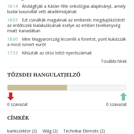
18:14
Átvilágítják a Kásler-féle onkológiai alapítványt, amely
budai luxusvillát vett akadémiájának
18:03
Ezt csinálták maguknak az emberek: megduplázódott
az erdőtüzek kialakulásának esélye az emberi tevékenység
miatt Kanadában
18:00
Mire Magyarország lecseréli a forintot, pont kukázzák
a most ismert eurót
17:53
Kihúzták az ötös lottó nyerőszámait
További hírek
TŐZSDEI HANGULATJELZŐ
0 szavazat
0 szavazat
CÍMKÉK
bankszektor (2)
Világ (2)
Technikai Elemzés (2)