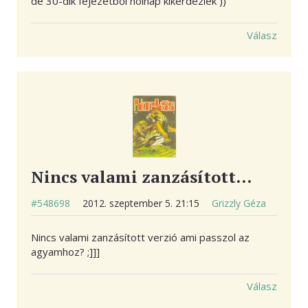
de 30-dik fejezetből holnap kikérdezlek ))
Válasz
Nincs valami zanzásított…
#548698
2012. szeptember 5. 21:15
Grizzly Géza
Nincs valami zanzásított verzió ami passzol az
agyamhoz? ;]]]
Válasz