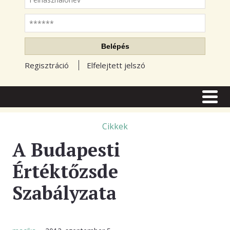
Jelszó
Belépés
Regisztráció
Elfelejtett jelszó
CÍMLAP
CIKKEK
Cikkek
A Budapesti
TŐZSDE FÓRUM
Értéktőzsde
TUDÁSTÁR
Szabályzata
RSS OLVASÓ
BLOGOK
ELŐFIZETÉS