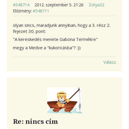
#548714
2012. szeptember 5. 21:26
Zotya32
Előzmény:
#548711
olyan sincs, maradjunk annyiban, hogy a 3. rész 2.
fejezet 30. pont:
"A kereskedés menete Gabona Termékre"
megy a Medve a "kukoricásba"? :))
Válasz
Re: nincs cím