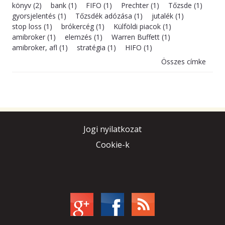
könyv (2)
bank (1)
FIFO (1)
Prechter (1)
Tőzsde (1)
gyorsjelentés (1)
Tőzsdék adózása (1)
jutalék (1)
stop loss (1)
brókercég (1)
Külföldi piacok (1)
amibroker (1)
elemzés (1)
Warren Buffett (1)
amibroker, afl (1)
stratégia (1)
HIFO (1)
Összes címke
Jogi nyilatkozat
Cookie-k