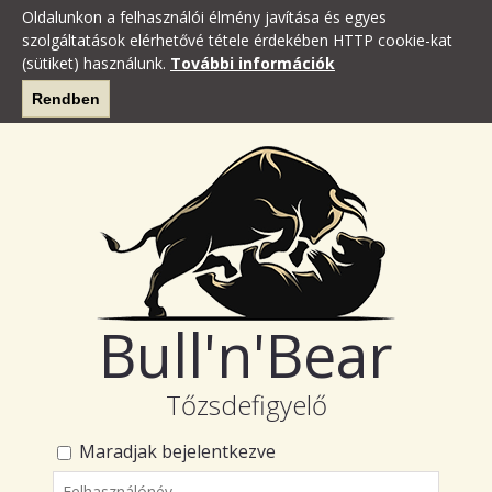
Oldalunkon a felhasználói élmény javítása és egyes
szolgáltatások elérhetővé tétele érdekében HTTP cookie-kat
(sütiket) használunk.
További információk
Rendben
Bull'n'Bear
Tőzsdefigyelő
Maradjak bejelentkezve
Felhasználónév