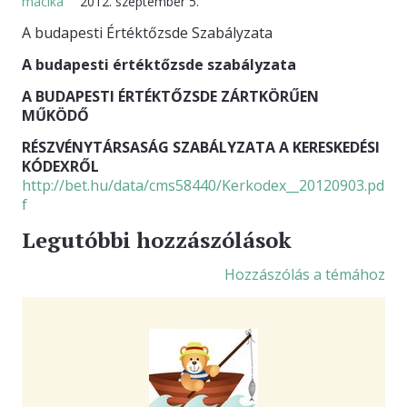
macika
2012. szeptember 5.
A budapesti Értéktőzsde Szabályzata
KAPCSOLAT
A budapesti értéktőzsde szabályzata
A BUDAPESTI ÉRTÉKTŐZSDE ZÁRTKÖRŰEN
MŰKÖDŐ
RÉSZVÉNYTÁRSASÁG SZABÁLYZATA A KERESKEDÉSI
KÓDEXRŐL
http://bet.hu/data/cms58440/Kerkodex__20120903.pd
f
Legutóbbi hozzászólások
Hozzászólás a témához