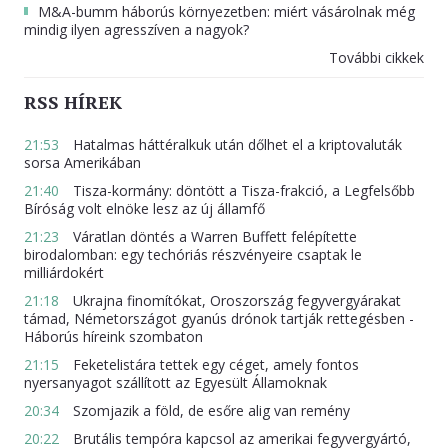
M&A-bumm háborús környezetben: miért vásárolnak még
mindig ilyen agresszíven a nagyok?
További cikkek
RSS HÍREK
21:53
Hatalmas háttéralkuk után dőlhet el a kriptovaluták
sorsa Amerikában
21:40
Tisza-kormány: döntött a Tisza-frakció, a Legfelsőbb
Bíróság volt elnöke lesz az új államfő
21:23
Váratlan döntés a Warren Buffett felépítette
birodalomban: egy techóriás részvényeire csaptak le
milliárdokért
21:18
Ukrajna finomítókat, Oroszország fegyvergyárakat
támad, Németországot gyanús drónok tartják rettegésben -
Háborús híreink szombaton
21:15
Feketelistára tettek egy céget, amely fontos
nyersanyagot szállított az Egyesült Államoknak
20:34
Szomjazik a föld, de esőre alig van remény
20:22
Brutális tempóra kapcsol az amerikai fegyvergyártó,