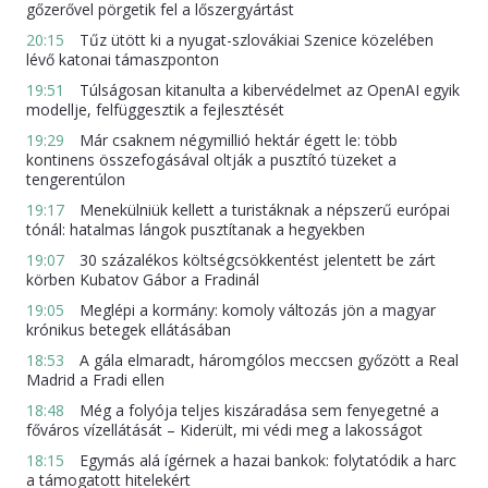
gőzerővel pörgetik fel a lőszergyártást
20:15
Tűz ütött ki a nyugat-szlovákiai Szenice közelében
lévő katonai támaszponton
19:51
Túlságosan kitanulta a kibervédelmet az OpenAI egyik
modellje, felfüggesztik a fejlesztését
19:29
Már csaknem négymillió hektár égett le: több
kontinens összefogásával oltják a pusztító tüzeket a
tengerentúlon
19:17
Menekülniük kellett a turistáknak a népszerű európai
tónál: hatalmas lángok pusztítanak a hegyekben
19:07
30 százalékos költségcsökkentést jelentett be zárt
körben Kubatov Gábor a Fradinál
19:05
Meglépi a kormány: komoly változás jön a magyar
krónikus betegek ellátásában
18:53
A gála elmaradt, háromgólos meccsen győzött a Real
Madrid a Fradi ellen
18:48
Még a folyója teljes kiszáradása sem fenyegetné a
főváros vízellátását – Kiderült, mi védi meg a lakosságot
18:15
Egymás alá ígérnek a hazai bankok: folytatódik a harc
a támogatott hitelekért