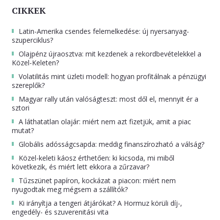
CIKKEK
Latin-Amerika csendes felemelkedése: új nyersanyag-
szuperciklus?
Olajpénz újraosztva: mit kezdenek a rekordbevételekkel a
Közel-Keleten?
Volatilitás mint üzleti modell: hogyan profitálnak a pénzügyi
szereplők?
Magyar rally után valóságteszt: most dől el, mennyit ér a
sztori
A láthatatlan olajár: miért nem azt fizetjük, amit a piac
mutat?
Globális adósságcsapda: meddig finanszírozható a válság?
Közel-keleti káosz érthetően: ki kicsoda, mi miből
következik, és miért lett ekkora a zűrzavar?
Tűzszünet papíron, kockázat a piacon: miért nem
nyugodtak meg mégsem a szállítók?
Ki irányítja a tengeri átjárókat? A Hormuz körüli díj-,
engedély- és szuverenitási vita