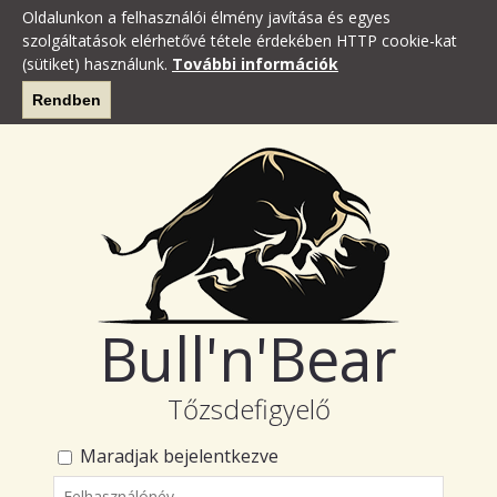
Oldalunkon a felhasználói élmény javítása és egyes
szolgáltatások elérhetővé tétele érdekében HTTP cookie-kat
(sütiket) használunk.
További információk
Rendben
Bull'n'Bear
Tőzsdefigyelő
Maradjak bejelentkezve
Felhasználónév