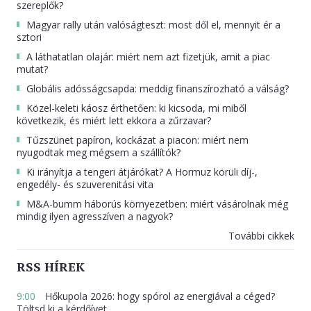
szereplők?
Magyar rally után valóságteszt: most dől el, mennyit ér a
sztori
A láthatatlan olajár: miért nem azt fizetjük, amit a piac
mutat?
Globális adósságcsapda: meddig finanszírozható a válság?
Közel-keleti káosz érthetően: ki kicsoda, mi miből
következik, és miért lett ekkora a zűrzavar?
Tűzszünet papíron, kockázat a piacon: miért nem
nyugodtak meg mégsem a szállítók?
Ki irányítja a tengeri átjárókat? A Hormuz körüli díj-,
engedély- és szuverenitási vita
M&A-bumm háborús környezetben: miért vásárolnak még
mindig ilyen agresszíven a nagyok?
További cikkek
RSS HÍREK
9:00
Hőkupola 2026: hogy spórol az energiával a céged?
Töltsd ki a kérdőívet