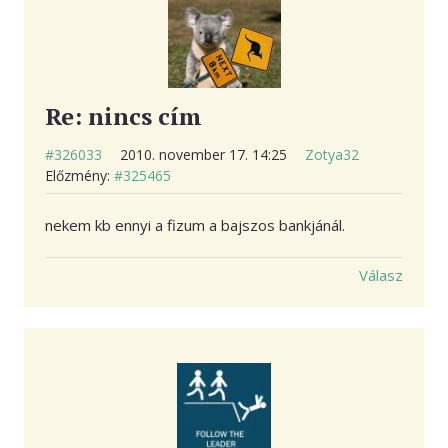
Re: nincs cím
#326033
2010. november 17. 14:25
Zotya32
Előzmény:
#325465
nekem kb ennyi a fizum a bajszos bankjánál.
Válasz