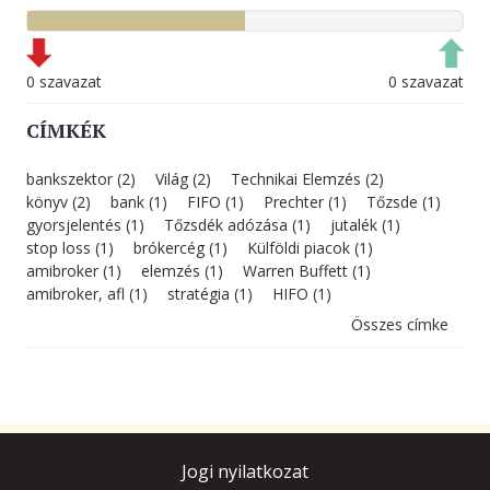
0 szavazat
0 szavazat
CÍMKÉK
bankszektor (2)
Világ (2)
Technikai Elemzés (2)
könyv (2)
bank (1)
FIFO (1)
Prechter (1)
Tőzsde (1)
gyorsjelentés (1)
Tőzsdék adózása (1)
jutalék (1)
stop loss (1)
brókercég (1)
Külföldi piacok (1)
amibroker (1)
elemzés (1)
Warren Buffett (1)
amibroker, afl (1)
stratégia (1)
HIFO (1)
Összes címke
Jogi nyilatkozat