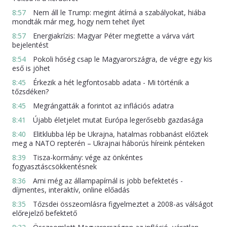
8:57
Nem áll le Trump: megint átírná a szabályokat, hiába
mondták már meg, hogy nem tehet ilyet
8:57
Energiakrízis: Magyar Péter megtette a várva várt
bejelentést
8:54
Pokoli hőség csap le Magyarországra, de végre egy kis
eső is jöhet
8:45
Érkezik a hét legfontosabb adata - Mi történik a
tőzsdéken?
8:45
Megrángatták a forintot az inflációs adatra
8:41
Újabb életjelet mutat Európa legerősebb gazdasága
8:40
Elitklubba lép be Ukrajna, hatalmas robbanást előztek
meg a NATO repterén – Ukrajnai háborús híreink pénteken
8:39
Tisza-kormány: vége az önkéntes
fogyasztáscsökkentésnek
8:36
Ami még az állampapírnál is jobb befektetés -
díjmentes, interaktív, online előadás
8:35
Tőzsdei összeomlásra figyelmeztet a 2008-as válságot
előrejelző befektető