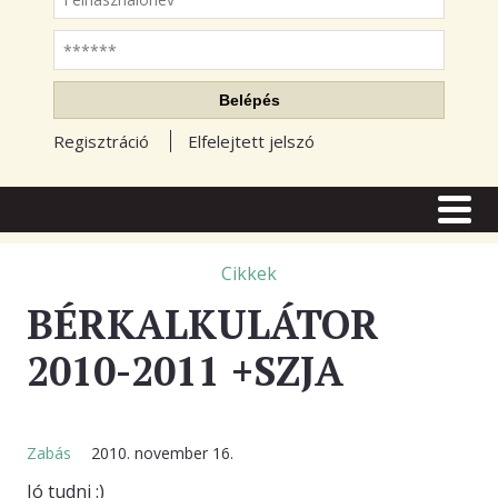
Jelszó
Belépés
Regisztráció
Elfelejtett jelszó
CÍMLAP
CIKKEK
Cikkek
BÉRKALKULÁTOR
TŐZSDE FÓRUM
2010-2011 +SZJA
TUDÁSTÁR
RSS OLVASÓ
BLOGOK
Zabás
2010. november 16.
Jó tudni :)
ELŐFIZETÉS