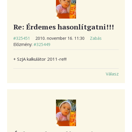
Re: Érdemes hasonlítgatni!!!
#325451
2010. november 16. 11:30
Zabás
Előzmény:
#325449
+ SzJA kalkulátor 2011-re!!!
Válasz