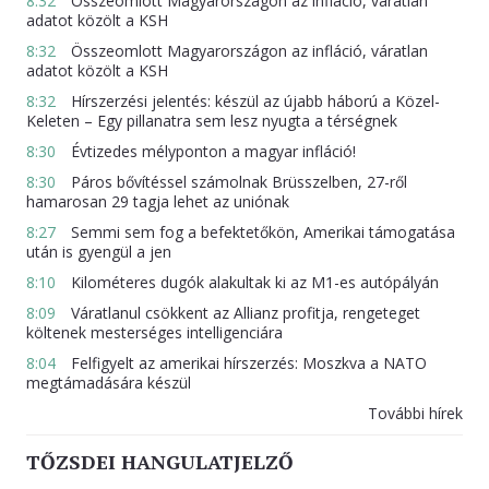
8:32
Összeomlott Magyarországon az infláció, váratlan
adatot közölt a KSH
8:32
Összeomlott Magyarországon az infláció, váratlan
adatot közölt a KSH
8:32
Hírszerzési jelentés: készül az újabb háború a Közel-
Keleten – Egy pillanatra sem lesz nyugta a térségnek
8:30
Évtizedes mélyponton a magyar infláció!
8:30
Páros bővítéssel számolnak Brüsszelben, 27-ről
hamarosan 29 tagja lehet az uniónak
8:27
Semmi sem fog a befektetőkön, Amerikai támogatása
után is gyengül a jen
8:10
Kilométeres dugók alakultak ki az M1-es autópályán
8:09
Váratlanul csökkent az Allianz profitja, rengeteget
költenek mesterséges intelligenciára
8:04
Felfigyelt az amerikai hírszerzés: Moszkva a NATO
megtámadására készül
További hírek
TŐZSDEI HANGULATJELZŐ