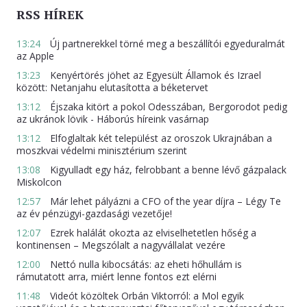
RSS HÍREK
13:24
Új partnerekkel törné meg a beszállítói egyeduralmát
az Apple
13:23
Kenyértörés jöhet az Egyesült Államok és Izrael
között: Netanjahu elutasította a béketervet
13:12
Éjszaka kitört a pokol Odesszában, Bergorodot pedig
az ukránok lövik - Háborús híreink vasárnap
13:12
Elfoglaltak két települést az oroszok Ukrajnában a
moszkvai védelmi minisztérium szerint
13:08
Kigyulladt egy ház, felrobbant a benne lévő gázpalack
Miskolcon
12:57
Már lehet pályázni a CFO of the year díjra – Légy Te
az év pénzügyi-gazdasági vezetője!
12:07
Ezrek halálát okozta az elviselhetetlen hőség a
kontinensen – Megszólalt a nagyvállalat vezére
12:00
Nettó nulla kibocsátás: az eheti hőhullám is
rámutatott arra, miért lenne fontos ezt elérni
11:48
Videót közöltek Orbán Viktorról: a Mol egyik