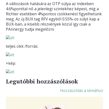
A változások hatására az OTP súlya az indexben
4.6%ponttal nő a jelenlegi szintekhez képest, míg a
Richter esetében 4%pontos csökkenést figyelhetünk
meg. Az új BUX tag RFV egyből 0.55%-os súlyt kap a
BUX-ban, a kisebb részvények közül így csak a
PAnnergy tudja megelőzni
teljes cikk /forrás:
+kép:
Legutóbbi hozzászólások
Hozzászólás a témához