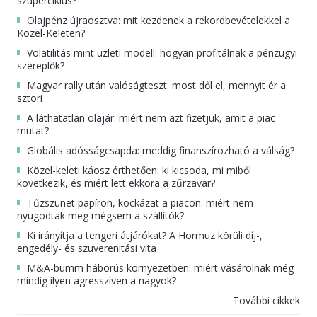
szuperciklus?
Olajpénz újraosztva: mit kezdenek a rekordbevételekkel a
Közel-Keleten?
Volatilitás mint üzleti modell: hogyan profitálnak a pénzügyi
szereplők?
Magyar rally után valóságteszt: most dől el, mennyit ér a
sztori
A láthatatlan olajár: miért nem azt fizetjük, amit a piac
mutat?
Globális adósságcsapda: meddig finanszírozható a válság?
Közel-keleti káosz érthetően: ki kicsoda, mi miből
következik, és miért lett ekkora a zűrzavar?
Tűzszünet papíron, kockázat a piacon: miért nem
nyugodtak meg mégsem a szállítók?
Ki irányítja a tengeri átjárókat? A Hormuz körüli díj-,
engedély- és szuverenitási vita
M&A-bumm háborús környezetben: miért vásárolnak még
mindig ilyen agresszíven a nagyok?
További cikkek