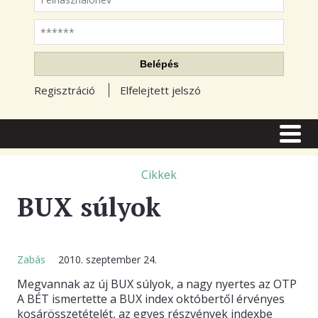
Jelszó
Belépés
Regisztráció
Elfelejtett jelszó
CÍMLAP
CIKKEK
Cikkek
BUX súlyok
TŐZSDE FÓRUM
TUDÁSTÁR
RSS OLVASÓ
Zabás
2010. szeptember 24.
Megvannak az új BUX súlyok, a nagy nyertes az OTP
BLOGOK
A BÉT ismertette a BUX index októbertől érvényes
kosárösszetételét, az egyes részvények indexbe
ELŐFIZETÉS