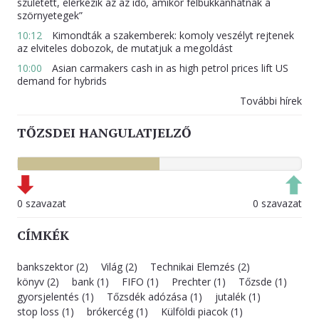
született, elérkezik az az idő, amikor felbukkanhatnak a
szörnyetegek”
10:12
Kimondták a szakemberek: komoly veszélyt rejtenek
az elviteles dobozok, de mutatjuk a megoldást
10:00
Asian carmakers cash in as high petrol prices lift US
demand for hybrids
További hírek
TŐZSDEI HANGULATJELZŐ
0 szavazat
0 szavazat
CÍMKÉK
bankszektor (2)
Világ (2)
Technikai Elemzés (2)
könyv (2)
bank (1)
FIFO (1)
Prechter (1)
Tőzsde (1)
gyorsjelentés (1)
Tőzsdék adózása (1)
jutalék (1)
stop loss (1)
brókercég (1)
Külföldi piacok (1)