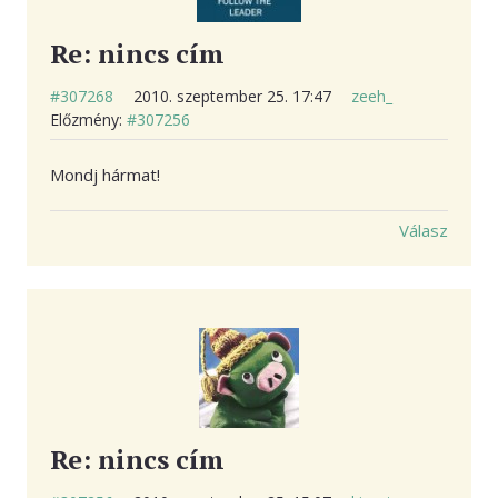
Re: nincs cím
#307268
2010. szeptember 25. 17:47
zeeh_
Előzmény:
#307256
Mondj hármat!
Válasz
Re: nincs cím