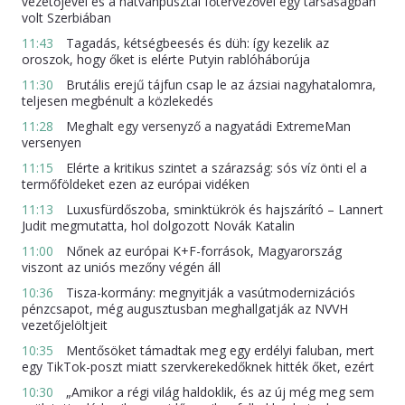
vezetőjével és a hatvanpusztai főtervezővel egy társaságban
volt Szerbiában
11:43
Tagadás, kétségbeesés és düh: így kezelik az
oroszok, hogy őket is elérte Putyin rablóháborúja
11:30
Brutális erejű tájfun csap le az ázsiai nagyhatalomra,
teljesen megbénult a közlekedés
11:28
Meghalt egy versenyző a nagyatádi ExtremeMan
versenyen
11:15
Elérte a kritikus szintet a szárazság: sós víz önti el a
termőföldeket ezen az európai vidéken
11:13
Luxusfürdőszoba, sminktükrök és hajszárító – Lannert
Judit megmutatta, hol dolgozott Novák Katalin
11:00
Nőnek az európai K+F-források, Magyarország
viszont az uniós mezőny végén áll
10:36
Tisza-kormány: megnyitják a vasútmodernizációs
pénzcsapot, még augusztusban meghallgatják az NVVH
vezetőjelöltjeit
10:35
Mentősöket támadtak meg egy erdélyi faluban, mert
egy TikTok-poszt miatt szervkerekedőknek hitték őket, ezért
10:30
„Amikor a régi világ haldoklik, és az új még meg sem