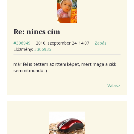
Re: nincs cím
#306949
2010. szeptember 24. 14:07
Zabás
Előzmény:
#306935
már fel is tettem az itteni képet, mert maga a cikk
semmitmondó :)
Válasz