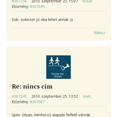
#307256
2010. szeptember 25. 15:07
kissat
Előzmény:
#307245
Sok- sokezer jó oka lehet annak :))
Válasz
Re: nincs cím
#307245
2010. szeptember 25. 13:52
zeeh_
Előzmény:
#307007
Igen. Olyan, mintha ez alapján felfelé várnák.