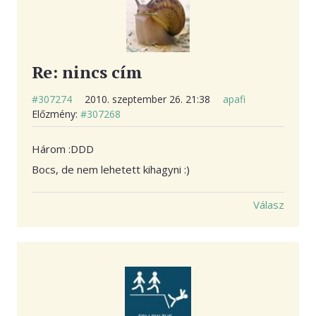
Re: nincs cím
#307274
2010. szeptember 26. 21:38
apafi
Előzmény:
#307268
Három :DDD
Bocs, de nem lehetett kihagyni :)
Válasz