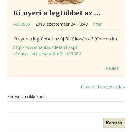
Ki nyeri a legtöbbet az …
#306935
2010. szeptember 24. 13:43
filter
Ki nyeri a legtöbbet az új BUX kosárral? (Concorde)
http://www.napi.hu/default.asp?
cCenter=article.asp&nID=459580
Válasz
Összes hozzászólás
Keresés a cikkekben
Keresés