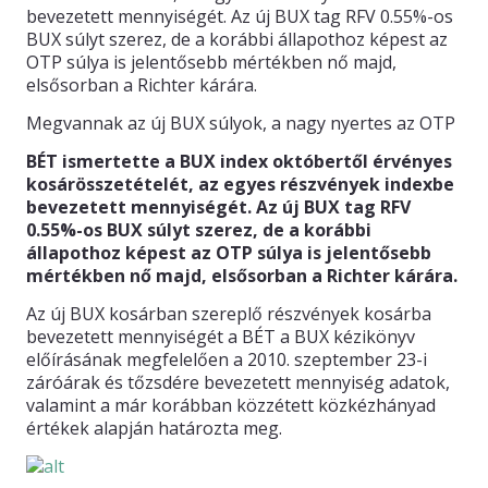
bevezetett mennyiségét. Az új BUX tag RFV 0.55%-os
BUX súlyt szerez, de a korábbi állapothoz képest az
KAPCSOLAT
OTP súlya is jelentősebb mértékben nő majd,
elsősorban a Richter kárára.
Megvannak az új BUX súlyok, a nagy nyertes az OTP
BÉT ismertette a BUX index októbertől érvényes
kosárösszetételét, az egyes részvények indexbe
bevezetett mennyiségét. Az új BUX tag RFV
0.55%-os BUX súlyt szerez, de a korábbi
állapothoz képest az OTP súlya is jelentősebb
mértékben nő majd, elsősorban a Richter kárára.
Az új BUX kosárban szereplő részvények kosárba
bevezetett mennyiségét a BÉT a BUX kézikönyv
előírásának megfelelően a 2010. szeptember 23-i
záróárak és tőzsdére bevezetett mennyiség adatok,
valamint a már korábban közzétett közkézhányad
értékek alapján határozta meg.