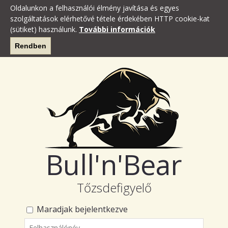
Oldalunkon a felhasználói élmény javítása és egyes
szolgáltatások elérhetővé tétele érdekében HTTP cookie-kat
(sütiket) használunk.
További információk
Rendben
Bull'n'Bear
Tőzsdefigyelő
Maradjak bejelentkezve
Felhasználónév