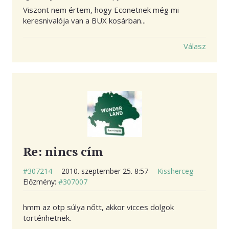
Viszont nem értem, hogy Econetnek még mi
keresnivalója van a BUX kosárban...
Válasz
Re: nincs cím
#307214
2010. szeptember 25. 8:57
Kissherceg
Előzmény:
#307007
hmm az otp súlya nőtt, akkor vicces dolgok
történhetnek.