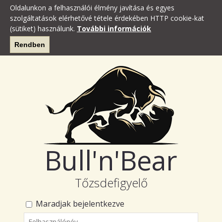
Oldalunkon a felhasználói élmény javítása és egyes
szolgáltatások elérhetővé tétele érdekében HTTP cookie-kat
(sütiket) használunk.
További információk
Rendben
Bull'n'Bear
Tőzsdefigyelő
Maradjak bejelentkezve
Felhasználónév