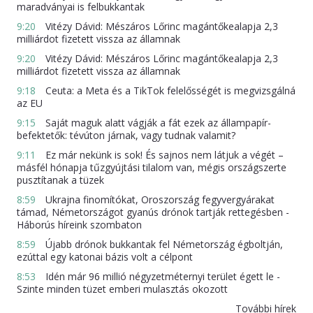
maradványai is felbukkantak
9:20
Vitézy Dávid: Mészáros Lőrinc magántőkealapja 2,3
milliárdot fizetett vissza az államnak
9:20
Vitézy Dávid: Mészáros Lőrinc magántőkealapja 2,3
milliárdot fizetett vissza az államnak
9:18
Ceuta: a Meta és a TikTok felelősségét is megvizsgálná
az EU
9:15
Saját maguk alatt vágják a fát ezek az állampapír-
befektetők: tévúton járnak, vagy tudnak valamit?
9:11
Ez már nekünk is sok! És sajnos nem látjuk a végét –
másfél hónapja tűzgyújtási tilalom van, mégis országszerte
pusztítanak a tüzek
8:59
Ukrajna finomítókat, Oroszország fegyvergyárakat
támad, Németországot gyanús drónok tartják rettegésben -
Háborús híreink szombaton
8:59
Újabb drónok bukkantak fel Németország égboltján,
ezúttal egy katonai bázis volt a célpont
8:53
Idén már 96 millió négyzetméternyi terület égett le -
Szinte minden tüzet emberi mulasztás okozott
További hírek