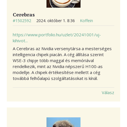
Cerebras
#1502592
2024. október 1. 8:36
Koffein
https://www.portfolio.hu/uzlet/20241001/uj-
kihivot...
A Cerebras az Nvidia versenytársa a mesterséges
intelligencia chipek piacán. A cég állítása szerint
WSE-3 chipje több maggal és memóriával
rendelkezik, mint az Nvidia népszerű H100-as
modellje. A chipek értékesítése mellett a cég
továbbá felhőalapú szolgáltatásokat is kínál.
Válasz