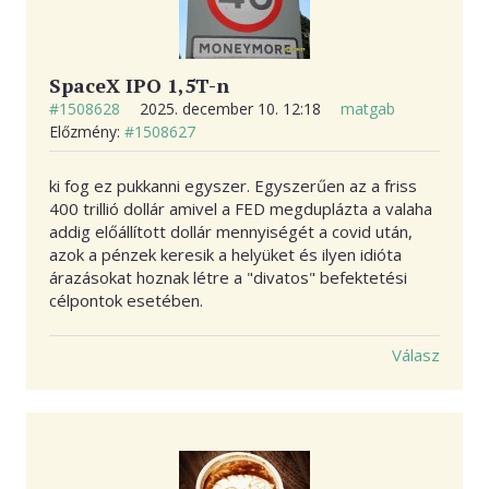
SpaceX IPO 1,5T-n
#1508628
2025. december 10. 12:18
matgab
Előzmény:
#1508627
ki fog ez pukkanni egyszer. Egyszerűen az a friss
400 trillió dollár amivel a FED megduplázta a valaha
addig előállított dollár mennyiségét a covid után,
azok a pénzek keresik a helyüket és ilyen idióta
árazásokat hoznak létre a "divatos" befektetési
célpontok esetében.
Válasz