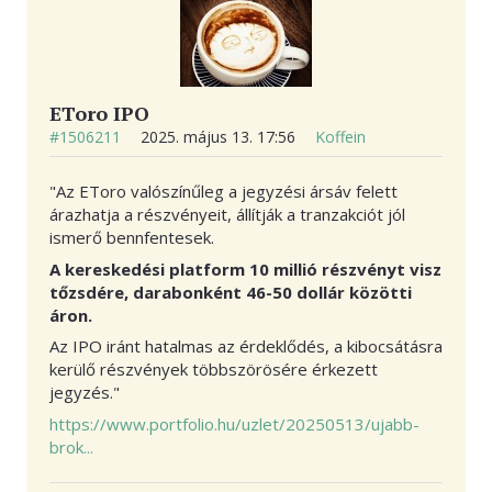
EToro IPO
#1506211
2025. május 13. 17:56
Koffein
"
Az EToro valószínűleg a jegyzési ársáv felett
árazhatja a részvényeit, állítják a tranzakciót jól
ismerő bennfentesek.
A kereskedési platform 10 millió részvényt visz
tőzsdére, darabonként 46-50 dollár közötti
áron.
Az IPO iránt hatalmas az érdeklődés, a kibocsátásra
kerülő részvények többszörösére érkezett
jegyzés.
"
https://www.portfolio.hu/uzlet/20250513/ujabb-
brok...