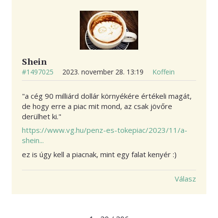
Shein
#1497025
2023. november 28. 13:19
Koffein
"a cég 90 milliárd dollár környékére értékeli magát,
de hogy erre a piac mit mond, az csak jövőre
derülhet ki."
https://www.vg.hu/penz-es-tokepiac/2023/11/a-
shein...
ez is úgy kell a piacnak, mint egy falat kenyér :)
Válasz