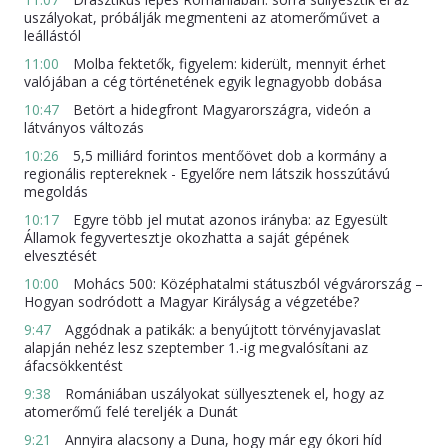
uszályokat, próbálják megmenteni az atomerőművet a
leállástól
11:00
Molba fektetők, figyelem: kiderült, mennyit érhet
valójában a cég történetének egyik legnagyobb dobása
10:47
Betört a hidegfront Magyarországra, videón a
látványos változás
10:26
5,5 milliárd forintos mentőövet dob a kormány a
regionális reptereknek - Egyelőre nem látszik hosszútávú
megoldás
10:17
Egyre több jel mutat azonos irányba: az Egyesült
Államok fegyvertesztje okozhatta a saját gépének
elvesztését
10:00
Mohács 500: Középhatalmi státuszból végvárország –
Hogyan sodródott a Magyar Királyság a végzetébe?
9:47
Aggódnak a patikák: a benyújtott törvényjavaslat
alapján nehéz lesz szeptember 1.-ig megvalósítani az
áfacsökkentést
9:38
Romániában uszályokat süllyesztenek el, hogy az
atomerőmű felé tereljék a Dunát
9:21
Annyira alacsony a Duna, hogy már egy ókori híd