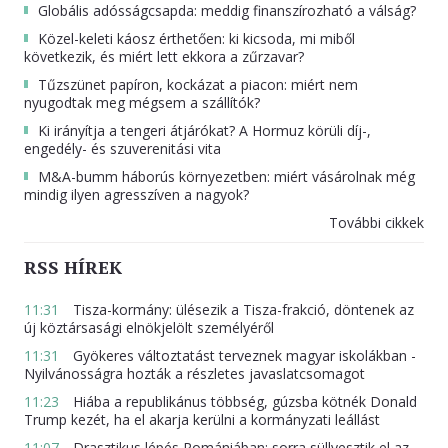
Globális adósságcsapda: meddig finanszírozható a válság?
Közel-keleti káosz érthetően: ki kicsoda, mi miből
következik, és miért lett ekkora a zűrzavar?
Tűzszünet papíron, kockázat a piacon: miért nem
nyugodtak meg mégsem a szállítók?
Ki irányítja a tengeri átjárókat? A Hormuz körüli díj-,
engedély- és szuverenitási vita
M&A-bumm háborús környezetben: miért vásárolnak még
mindig ilyen agresszíven a nagyok?
További cikkek
RSS HÍREK
11:31
Tisza-kormány: ülésezik a Tisza-frakció, döntenek az
új köztársasági elnökjelölt személyéről
11:31
Gyökeres változtatást terveznek magyar iskolákban -
Nyilvánosságra hozták a részletes javaslatcsomagot
11:23
Hiába a republikánus többség, gúzsba kötnék Donald
Trump kezét, ha el akarja kerülni a kormányzati leállást
11:07
Drasztikus lépés Romániában: sorra süllyesztik el az