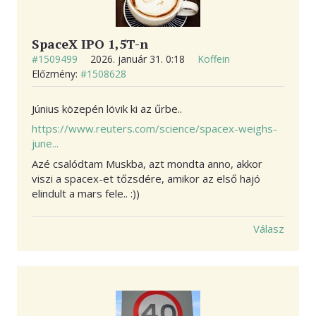
SpaceX IPO 1,5T-n
#1509499
2026. január 31. 0:18
Koffein
Előzmény:
#1508628
Június közepén lövik ki az űrbe..
https://www.reuters.com/science/spacex-weighs-
june...
Azé csalódtam Muskba, azt mondta anno, akkor
viszi a spacex-et tőzsdére, amikor az első hajó
elindult a mars fele.. :))
Válasz