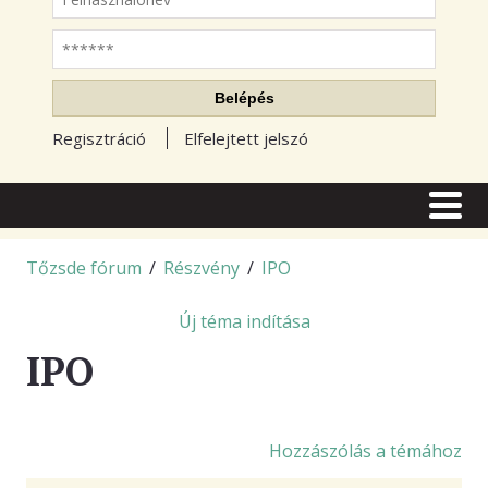
Jelszó
Belépés
Regisztráció
Elfelejtett jelszó
CÍMLAP
CIKKEK
Tőzsde fórum
/
Részvény
/
IPO
TŐZSDE FÓRUM
Új téma indítása
TUDÁSTÁR
IPO
RSS OLVASÓ
BLOGOK
Hozzászólás a témához
ELŐFIZETÉS