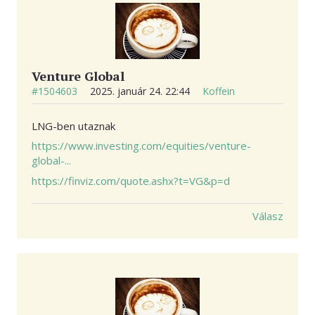
Venture Global
#1504603
2025. január 24. 22:44
Koffein
LNG-ben utaznak
https://www.investing.com/equities/venture-
global-...
https://finviz.com/quote.ashx?t=VG&p=d
Válasz