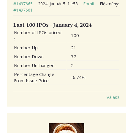
#1497665
2024. január 5. 11:58
Fornit
Előzmény:
#1497661
Last 100 IPOs - January 4, 2024
Number of IPOs priced
100
:
Number Up:
21
Number Down:
77
Number Unchanged:
2
Percentage Change
-6.74%
From Issue Price:
Válasz