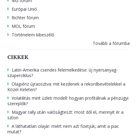
4IG fórum
Európai Unió
Richter fórum
MOL fórum
Történelem kibeszélő
Tovább a fórumba
CIKKEK
Latin-Amerika csendes felemelkedése: új nyersanyag-
szuperciklus?
Olajpénz újraosztva: mit kezdenek a rekordbevételekkel a
Közel-Keleten?
Volatilitás mint üzleti modell: hogyan profitálnak a pénzügyi
szereplők?
Magyar rally után valóságteszt: most dől el, mennyit ér a
sztori
A láthatatlan olajár: miért nem azt fizetjük, amit a piac
mutat?