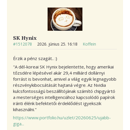
KAPCSOLAT
SK Hynix
#1512078
2026. június 25. 16:18
Koffein
Érzik a pénz szagát.. :)
"A dél-koreai SK Hynix bejelentette, hogy amerikai
tőzsdére lépésével akár 29,4 milliárd dollárnyi
forrást is bevonhat, amivel a világ egyik legnagyobb
részvénykibocsátását hajtaná végre. Az Nvidia
kulcsfontosságú beszállítójának számító chipgyártó
a mesterséges intelligenciához kapcsolódó papírok
iránti élénk befektetői érdeklődést igyekszik
kihasználni."
https://www.portfolio.hu/uzlet/20260625/ujabb-
giga...