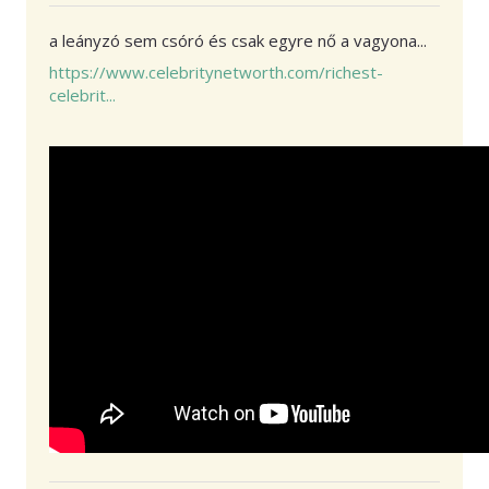
a leányzó sem csóró és csak egyre nő a vagyona...
https://www.celebritynetworth.com/richest-
celebrit...