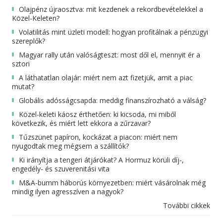
Olajpénz újraosztva: mit kezdenek a rekordbevételekkel a
Közel-Keleten?
Volatilitás mint üzleti modell: hogyan profitálnak a pénzügyi
szereplők?
Magyar rally után valóságteszt: most dől el, mennyit ér a
sztori
A láthatatlan olajár: miért nem azt fizetjük, amit a piac
mutat?
Globális adósságcsapda: meddig finanszírozható a válság?
Közel-keleti káosz érthetően: ki kicsoda, mi miből
következik, és miért lett ekkora a zűrzavar?
Tűzszünet papíron, kockázat a piacon: miért nem
nyugodtak meg mégsem a szállítók?
Ki irányítja a tengeri átjárókat? A Hormuz körüli díj-,
engedély- és szuverenitási vita
M&A-bumm háborús környezetben: miért vásárolnak még
mindig ilyen agresszíven a nagyok?
További cikkek