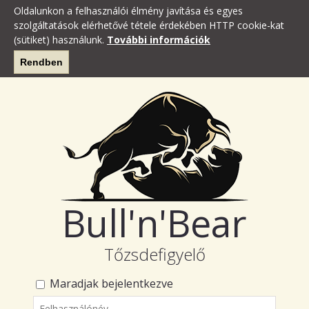
Oldalunkon a felhasználói élmény javítása és egyes
szolgáltatások elérhetővé tétele érdekében HTTP cookie-kat
(sütiket) használunk.
További információk
Rendben
Bull'n'Bear
Tőzsdefigyelő
Maradjak bejelentkezve
Felhasználónév