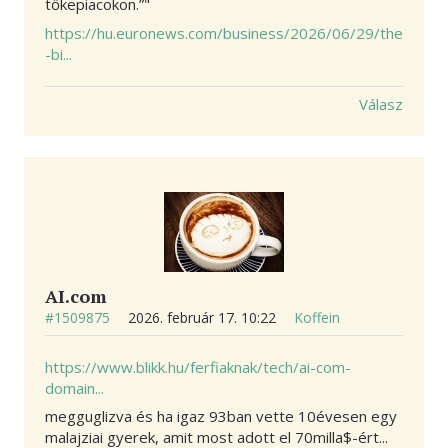
tőkepiacokon.”"
https://hu.euronews.com/business/2026/06/29/the
-bi...
Válasz
AI.com
#1509875
2026. február 17. 10:22
Koffein
https://www.blikk.hu/ferfiaknak/tech/ai-com-
domain...
megguglizva és ha igaz 93ban vette 10évesen egy
malajziai gyerek, amit most adott el 70milla$-ért...