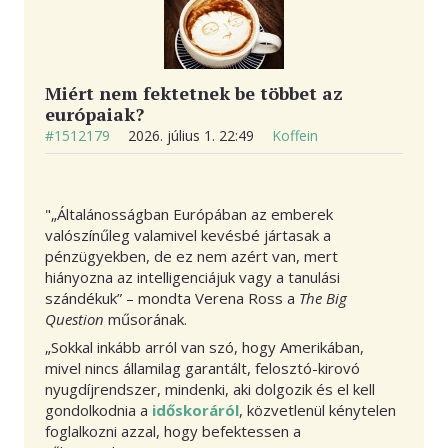
Miért nem fektetnek be többet az
európaiak?
#1512179
2026. július 1. 22:49
Koffein
"„Általánosságban Európában az emberek
valószínűleg valamivel kevésbé jártasak a
pénzügyekben, de ez nem azért van, mert
hiányozna az intelligenciájuk vagy a tanulási
szándékuk” – mondta Verena Ross a
The Big
Question
műsorának.
„Sokkal inkább arról van szó, hogy Amerikában,
mivel nincs államilag garantált, felosztó-kirovó
nyugdíjrendszer, mindenki, aki dolgozik és el kell
gondolkodnia a
időskoráról
, közvetlenül kénytelen
foglalkozni azzal, hogy befektessen a