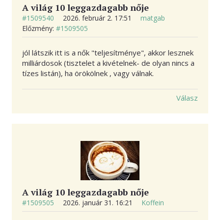
A világ 10 leggazdagabb nője
#1509540
2026. február 2. 17:51
matgab
Előzmény:
#1509505
jól látszik itt is a nők "teljesítménye", akkor lesznek
milliárdosok (tisztelet a kivételnek- de olyan nincs a
tízes listán), ha örökölnek , vagy válnak.
Válasz
A világ 10 leggazdagabb nője
#1509505
2026. január 31. 16:21
Koffein