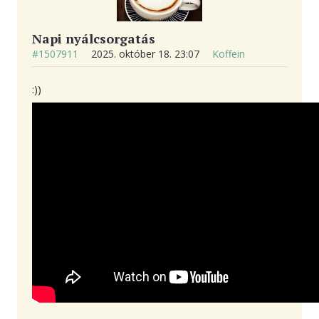
Napi nyálcsorgatás
#1507911
2025. október 18. 23:07
Koffein
:))