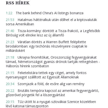
RSS HÍREK
1:22
The bank behind China’s AI listings bonanza
21:53
Hatalmas háttéralkuk után dőlhet el a kriptovaluták
sorsa Amerikában
21:40
Tisza-kormány: döntött a Tisza-frakció, a Legfelsőbb
Bíróság volt elnöke lesz az új államfő
21:23
Váratlan döntés a Warren Buffett felépítette
birodalomban: egy techóriás részvényeire csaptak le
milliárdokért
21:18
Ukrajna finomítókat, Oroszország fegyvergyárakat
támad, Németországot gyanús drónok tartják rettegésben -
Háborús híreink szombaton
21:15
Feketelistára tettek egy céget, amely fontos
nyersanyagot szállított az Egyesült Államoknak
20:34
Szomjazik a föld, de esőre alig van remény
20:22
Brutális tempóra kapcsol az amerikai fegyvergyártó,
gőzerővel pörgetik fel a lőszergyártást
20:15
Tűz ütött ki a nyugat-szlovákiai Szenice közelében
lévő katonai támaszponton