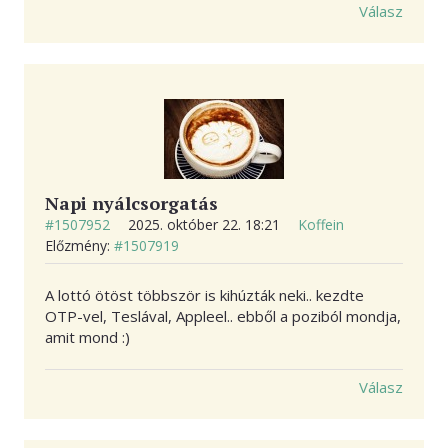
Válasz
Napi nyálcsorgatás
#1507952
2025. október 22. 18:21
Koffein
Előzmény:
#1507919
A lottó ötöst többször is kihúzták neki.. kezdte
OTP-vel, Teslával, Appleel.. ebből a poziból mondja,
amit mond :)
Válasz