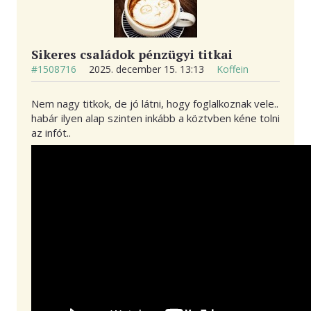
Sikeres családok pénzügyi titkai
#1508716
2025. december 15. 13:13
Koffein
Nem nagy titkok, de jó látni, hogy foglalkoznak vele..
habár ilyen alap szinten inkább a köztvben kéne tolni
az infót..