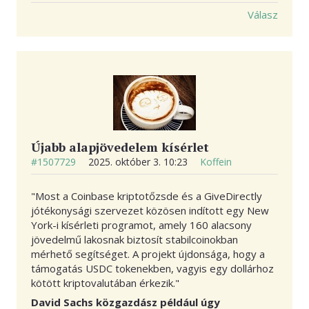
Válasz
Újabb alapjövedelem kísérlet
#1507729
2025. október 3. 10:23
Koffein
"Most a Coinbase kriptotőzsde és a GiveDirectly
jótékonysági szervezet közösen indított egy New
York-i kísérleti programot, amely 160 alacsony
jövedelmű lakosnak biztosít stabilcoinokban
mérhető segítséget. A projekt újdonsága, hogy a
támogatás USDC tokenekben, vagyis egy dollárhoz
kötött kriptovalutában érkezik."
David Sachs közgazdász például úgy