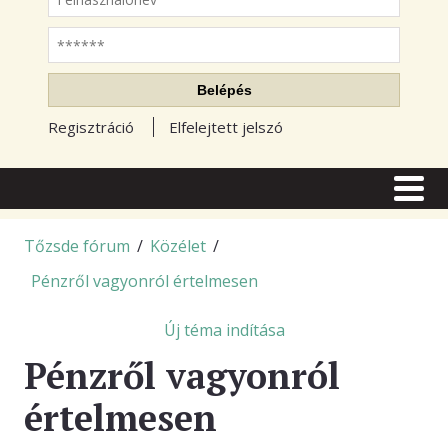
Jelszó
Belépés
Regisztráció
Elfelejtett jelszó
CÍMLAP
CIKKEK
Tőzsde fórum
/
Közélet
/
Pénzről vagyonról értelmesen
TŐZSDE FÓRUM
TUDÁSTÁR
Új téma indítása
Pénzről vagyonról
RSS OLVASÓ
értelmesen
BLOGOK
ELŐFIZETÉS