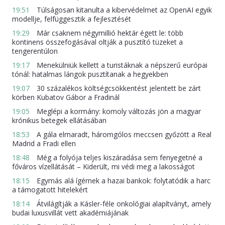
19:51
Túlságosan kitanulta a kibervédelmet az OpenAI egyik
modellje, felfüggesztik a fejlesztését
19:29
Már csaknem négymillió hektár égett le: több
kontinens összefogásával oltják a pusztító tüzeket a
tengerentúlon
19:17
Menekülniük kellett a turistáknak a népszerű európai
tónál: hatalmas lángok pusztítanak a hegyekben
19:07
30 százalékos költségcsökkentést jelentett be zárt
körben Kubatov Gábor a Fradinál
19:05
Meglépi a kormány: komoly változás jön a magyar
krónikus betegek ellátásában
18:53
A gála elmaradt, háromgólos meccsen győzött a Real
Madrid a Fradi ellen
18:48
Még a folyója teljes kiszáradása sem fenyegetné a
főváros vízellátását – Kiderült, mi védi meg a lakosságot
18:15
Egymás alá ígérnek a hazai bankok: folytatódik a harc
a támogatott hitelekért
18:14
Átvilágítják a Kásler-féle onkológiai alapítványt, amely
budai luxusvillát vett akadémiájának