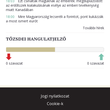
18:03
Ezt csinálták maguknak az emberek: megduplázódott
az erdőtüzek kialakulásának esélye az emberi tevékenység
miatt Kanadában
18:00
Mire Magyarország lecseréli a forintot, pont kukázzák
a most ismert eurót
További hírek
TŐZSDEI HANGULATJELZŐ
0 szavazat
0 szavazat
Jogi nyilatkozat
Cookie-k