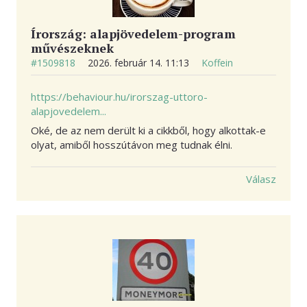
Írország: alapjövedelem-program
művészeknek
#1509818
2026. február 14. 11:13
Koffein
https://behaviour.hu/irorszag-uttoro-
alapjovedelem...
Oké, de az nem derült ki a cikkből, hogy alkottak-e
olyat, amiből hosszútávon meg tudnak élni.
Válasz