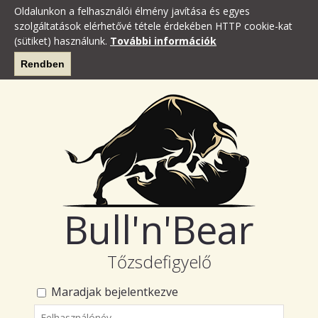
Oldalunkon a felhasználói élmény javítása és egyes
szolgáltatások elérhetővé tétele érdekében HTTP cookie-kat
(sütiket) használunk.
További információk
Rendben
Bull'n'Bear
Tőzsdefigyelő
Maradjak bejelentkezve
Felhasználónév