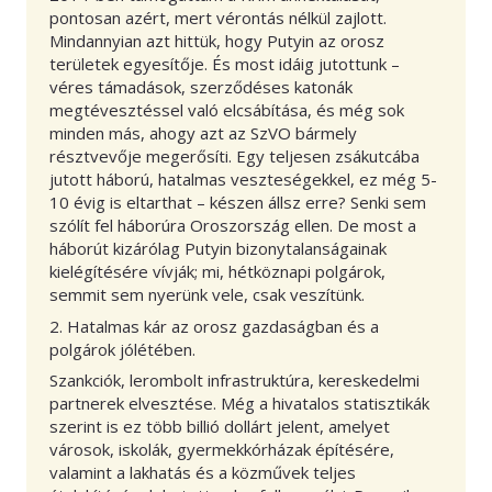
pontosan azért, mert vérontás nélkül zajlott.
Mindannyian azt hittük, hogy Putyin az orosz
területek egyesítője. És most idáig jutottunk –
véres támadások, szerződéses katonák
megtévesztéssel való elcsábítása, és még sok
minden más, ahogy azt az SzVO bármely
résztvevője megerősíti. Egy teljesen zsákutcába
jutott háború, hatalmas veszteségekkel, ez még 5-
10 évig is eltarthat – készen állsz erre? Senki sem
szólít fel háborúra Oroszország ellen. De most a
háborút kizárólag Putyin bizonytalanságainak
kielégítésére vívják; mi, hétköznapi polgárok,
semmit sem nyerünk vele, csak veszítünk.
2. Hatalmas kár az orosz gazdaságban és a
polgárok jólétében.
Szankciók, lerombolt infrastruktúra, kereskedelmi
partnerek elvesztése. Még a hivatalos statisztikák
szerint is ez több billió dollárt jelent, amelyet
városok, iskolák, gyermekkórházak építésére,
valamint a lakhatás és a közművek teljes