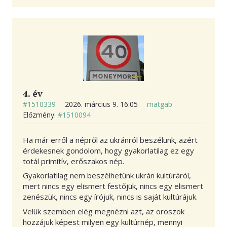
4. év
#1510339
2026. március 9. 16:05
matgab
Előzmény:
#1510094
Ha már erről a népről az ukránról beszélünk, azért
érdekesnek gondolom, hogy gyakorlatilag ez egy
totál primitív, erőszakos nép.
Gyakorlatilag nem beszélhetünk ukrán kultúráról,
mert nincs egy elismert festőjük, nincs egy elismert
zenészük, nincs egy írójuk, nincs is saját kultúrájuk.
Velük szemben elég megnézni azt, az oroszok
hozzájuk képest milyen egy kultúrnép, mennyi