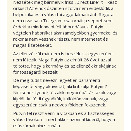
Nézzétek meg bármelyik friss „Direct Line”-t – kész
cirkusz! Az elnök őszintén szólva nem érdeklődik a
belpolitika és a választói aggodalmai iránt. Régóta
nem olvassa a Telegram csatornáit; cseppet sem
érdekli a mindennapi felháborodásunk. Putyin
végtelen háborúkat akar (amelyekben gyermekei és
rokonai nem vesznek részt), nem internetet és
magas fizetéseket.
Az ellenzékről már nem is beszélek – egyszerűen
nem létezik. Maga Putyin az elmúlt 26 évet azzal
töltötte, hogy a kormány és az ellenzék kritikájának
fontosságáról beszélt.
De meg tudsz nevezni egyetlen parlamenti
képviselőt vagy aktivistát, aki kritizálja Putyint?
Nincsenek ilyenek, és akik megpróbálták, azok vagy
kijelölt külföldi ügynökök, külföldön vannak, vagy
egyszerűen csak a nedves földben fekszenek.
Putyin fél részt venni a vitákban és a tisztességes
választásokon – mert akkor azonnal kiderül, hogy a
császárnak nincs ruhája.