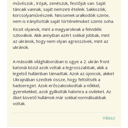
művészük , írójuk, zenészük, festőjük van. Saját
táncaik vannak, saját nemzeti ételeik. Sakkozóik,
korcsolyaművészeik. Nincsenek uralkodóik szinte,
nem is irányították saját történelmüket szinte soha.
Kicsit olyanok, mint a magyaroknak a felvidéki
szlovákok. Akik annyiban azért sokkal jobbak, mint
az ukránok, hogy nem olyan agresszívek, mint az
ukránok.
A második világháborúban is ugye a 2. ukrán front
katonái közül azok voltak a legrosszabbak, akik a
legelső hullámban támadtak. Azok az újoncok, akiket
Ukrajnában szedtek össze, hogy feltöltsék a
hadsereget. Azok erőszakoskodtak a nőkkel,
gyerekekkel, azok gyilkolták halomra a civileket. Az
őket követő hullámok már sokkal normálisabbak
voltak.
Válasz