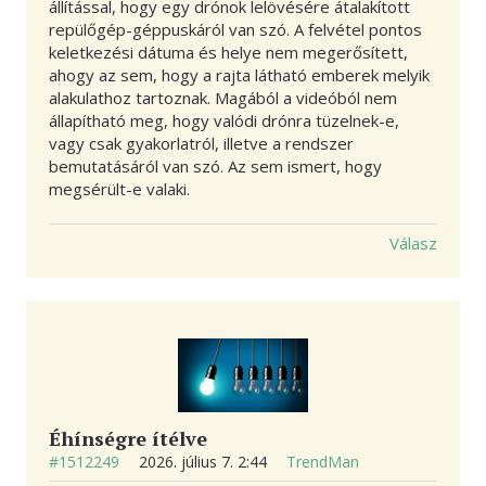
állítással, hogy egy drónok lelövésére átalakított
repülőgép-géppuskáról van szó. A felvétel pontos
keletkezési dátuma és helye nem megerősített,
ahogy az sem, hogy a rajta látható emberek melyik
alakulathoz tartoznak. Magából a videóból nem
állapítható meg, hogy valódi drónra tüzelnek-e,
vagy csak gyakorlatról, illetve a rendszer
bemutatásáról van szó. Az sem ismert, hogy
megsérült-e valaki.
Válasz
Éhínségre ítélve
#1512249
2026. július 7. 2:44
TrendMan