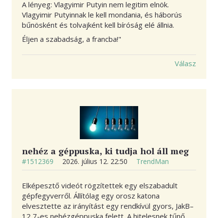
A lényeg: Vlagyimir Putyin nem legitim elnök.
Vlagyimir Putyinnak le kell mondania, és háborús
bűnösként és tolvajként kell bíróság elé állnia.
Éljen a szabadság, a francba!"
Válasz
nehéz a géppuska, ki tudja hol áll meg
#1512369
2026. július 12. 22:50
TrendMan
Elképesztő videót rögzítettek egy elszabadult
gépfegyverről. Állítólag egy orosz katona
elvesztette az irányítást egy rendkívül gyors, JakB–
12,7-es nehézgéppuska felett. A hitelesnek tűnő