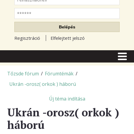
Jelszó
Belépés
Regisztráció
Elfelejtett jelszó
CÍMLAP
CIKKEK
Tőzsde fórum
/
Fórumtémák
/
Ukrán -orosz( orkok ) háború
TŐZSDE FÓRUM
TUDÁSTÁR
Új téma indítása
Ukrán -orosz( orkok )
RSS OLVASÓ
háború
BLOGOK
ELŐFIZETÉS