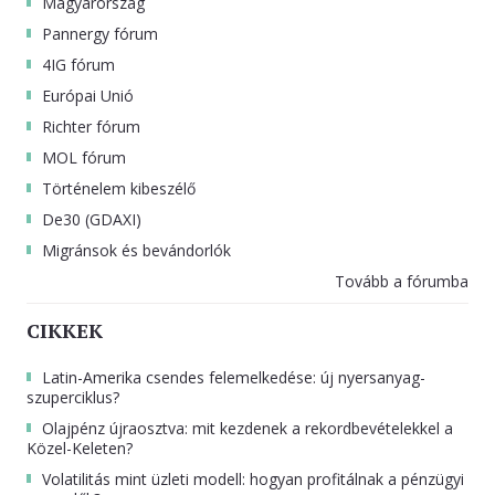
Magyarország
Pannergy fórum
4IG fórum
Európai Unió
Richter fórum
MOL fórum
Történelem kibeszélő
De30 (GDAXI)
Migránsok és bevándorlók
Tovább a fórumba
CIKKEK
Latin-Amerika csendes felemelkedése: új nyersanyag-
szuperciklus?
Olajpénz újraosztva: mit kezdenek a rekordbevételekkel a
Közel-Keleten?
Volatilitás mint üzleti modell: hogyan profitálnak a pénzügyi