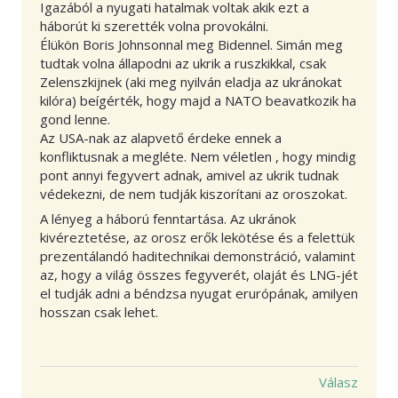
Igazából a nyugati hatalmak voltak akik ezt a
háborút ki szerették volna provokálni.
Élükön Boris Johnsonnal meg Bidennel. Simán meg
tudtak volna állapodni az ukrik a ruszkikkal, csak
Zelenszkijnek (aki meg nyilván eladja az ukránokat
kilóra) beígérték, hogy majd a NATO beavatkozik ha
gond lenne.
Az USA-nak az alapvető érdeke ennek a
konfliktusnak a megléte. Nem véletlen , hogy mindig
pont annyi fegyvert adnak, amivel az ukrik tudnak
védekezni, de nem tudják kiszorítani az oroszokat.
A lényeg a háború fenntartása. Az ukránok
kivéreztetése, az orosz erők lekötése és a felettük
prezentálandó haditechnikai demonstráció, valamint
az, hogy a világ összes fegyverét, olaját és LNG-jét
el tudják adni a béndzsa nyugat erurópának, amilyen
hosszan csak lehet.
Válasz