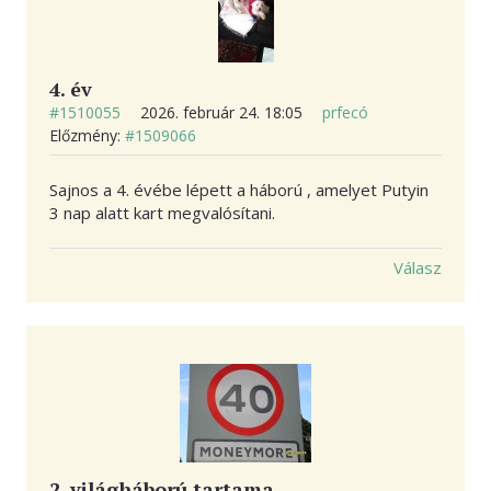
4. év
#1510055
2026. február 24. 18:05
prfecó
Előzmény:
#1509066
Sajnos a 4. évébe lépett a háború , amelyet Putyin
3 nap alatt kart megvalósítani.
Válasz
2. világháború tartama