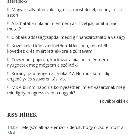
szereplők?
Magyar rally után valóságteszt: most dől el, mennyit ér a
sztori
A láthatatlan olajár: miért nem azt fizetjük, amit a piac
mutat?
Globális adósságcsapda: meddig finanszírozható a válság?
Közel-keleti káosz érthetően: ki kicsoda, mi miből
következik, és miért lett ekkora a zűrzavar?
Tűzszünet papíron, kockázat a piacon: miért nem
nyugodtak meg mégsem a szállítók?
Ki irányítja a tengeri átjárókat? A Hormuz körüli díj-,
engedély- és szuverenitási vita
M&A-bumm háborús környezetben: miért vásárolnak még
mindig ilyen agresszíven a nagyok?
További cikkek
RSS HÍREK
14:09
Megszólalt az elemző: kiderült, hogy olcsó-e most a
Mol