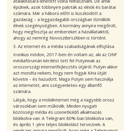
átalakítására lehetett volna felhasználni. De amik
épülnek, azok többnyire paloták az elnök és barátai
számára. Már a háború előtt is küszködött a
gazdaság – a leggazdagabb országban tízmilliók
élnek szegénységben. A kormány annyira megőrült,
hogy megfosztja az embereket a háziállataiktól,
ahogy az nemrég Novoszibirszkben is történt.
3. Az internet és a média szabadságának elfojtása.
Ironikus módon, 2017-ben én voltam az, aki az ONF
médiafórumán kérdést tett fel Putyinnak az
oroszországi internetfejlesztés útjáról. Putyin akkor
azt mondta nekem, hogy nem fogjuk Kína útját
követni – és hazudott. Maga Putyin sem használja
az internetet, ami szégyenletes egy államfő
számára.
Látjuk, hogy a mobilinternet még a nagyobb orosz
városokban sem működik. Minden nyugati
közösségi média és üzenetküldő alkalmazás
blokkolva van. A Telegram 80%-ban blokkolva van,
és április 1-jére teljes blokkolást terveznek. A
rendszer annyira megőrült, hogy még a Telegramot