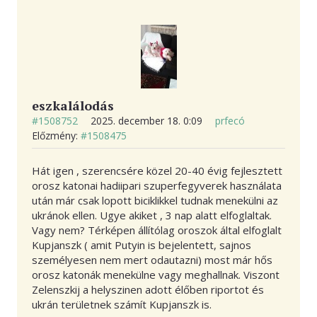
eszkalálodás
#1508752
2025. december 18. 0:09
prfecó
Előzmény:
#1508475
Hát igen , szerencsére közel 20-40 évig fejlesztett
orosz katonai hadiipari szuperfegyverek használata
után már csak lopott biciklikkel tudnak menekülni az
ukránok ellen. Ugye akiket , 3 nap alatt elfoglaltak.
Vagy nem? Térképen állítólag oroszok által elfoglalt
Kupjanszk ( amit Putyin is bejelentett, sajnos
személyesen nem mert odautazni) most már hős
orosz katonák menekülne vagy meghallnak. Viszont
Zelenszkij a helyszinen adott élőben riportot és
ukrán területnek számít Kupjanszk is.