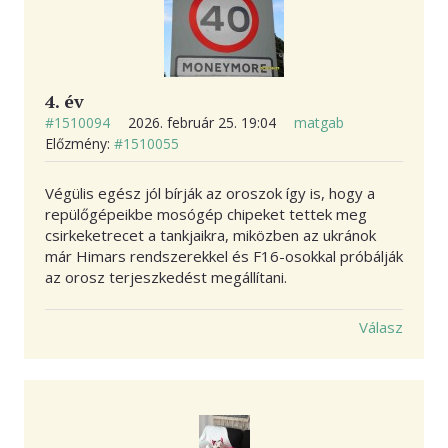
4. év
#1510094
2026. február 25. 19:04
matgab
Előzmény:
#1510055
Végülis egész jól bírják az oroszok így is, hogy a
repülőgépeikbe mosógép chipeket tettek meg
csirkeketrecet a tankjaikra, miközben az ukránok
már Himars rendszerekkel és F16-osokkal próbálják
az orosz terjeszkedést megállítani.
Válasz