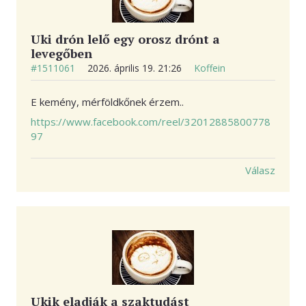
Uki drón lelő egy orosz drónt a
levegőben
#1511061
2026. április 19. 21:26
Koffein
E kemény, mérföldkőnek érzem..
https://www.facebook.com/reel/32012885800778
97
Válasz
Ukik eladják a szaktudást