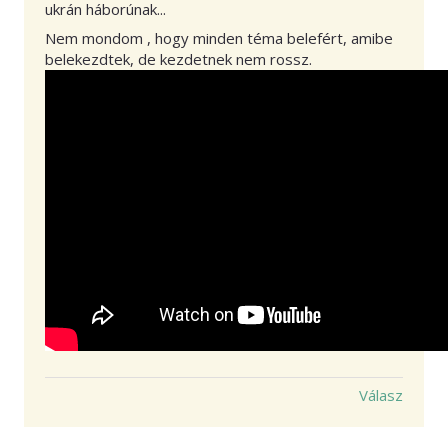
ukrán háborúnak...
Nem mondom , hogy minden téma belefért, amibe
belekezdtek, de kezdetnek nem rossz.
Válasz