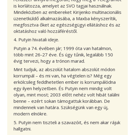
is korlátozza, amelyet az SVO tagjai használnak.
Mindeközben az embereket Kirijenko multinacionális
üzenetküldő alkalmazásába, a Maxba kényszerítik,
megfosztva őket az egészségügyi ellátáshoz és az
oktatáshoz való hozzáféréstől.
4. Putyin hivatali ideje.
Putyin a 74. évében jár; 1999 óta van hatalmon,
több mint 26-27 éve. És úgy tűnik, legalább 150
évig tervezi, hogy a trónon marad.
Mint tudjuk, az abszolút hatalom abszolút módon
korrumpál – és mi van, ha végtelen is? Még egy
erkölcsileg feddhetetlen ember is korrumpálódna
egy ilyen helyzetben. És Putyin nem mindig volt
olyan, mint most; 2003 előtt nehéz volt hibát találni
benne – ezért sokan támogattuk korábban. De
mindennek van határa. Szükségünk van egy új,
modern elnökre.
5. Putyin nem tiszteli a szavazóit, és nem akar rájuk
hallgatni.