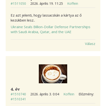
#1511050
2026. április 19. 11:25
Koffein
Ez azt jelenti, hogy lassacskán a kártya az ő
kezükben lesz..
Ukraine Seals Billion-Dollar Defense Partnerships
with Saudi Arabia, Qatar, and the UAE
Válasz
4. év
#1510740
2026. április 3. 0:04
Koffein
Előzmény:
#1510341