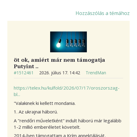
KAPCSOLAT
Hozzászólás a témához
öt ok, amiért már nem támogatja
Putyint ..
#1512461
2026. július 17. 14:42
TrendMan
https://telex.hu/kulfold/2026/07/17/oroszorszag-
bl...
"Valakinek ki kellett mondania.
1. Az ukrajnai háború.
A "rendőri műveletként" indult háború már legalább
1-2 millió emberéletet követelt.
2014-ben támogattam a Krím annektálását,