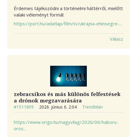
Érdemes tájékozódni a történelmi háttérről, mielőtt
valaki véleményt formál:
https://port.hu/adatlap/film/tv/ukrajna-ehinsegre-...
Válasz
zebracsíkos és más különös felfestések
a drónok megzavarására
#1511809
2026. június 6. 2:04
TrendMan
https://www.origo.hu/nagyvilag/2026/06/haboru-
oros...