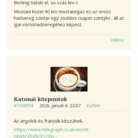
Berlinig hatolt el, so száz km-t
Mostani közel 40 km mostaniIgaz ez az orosz
hadsereg szintje egy zsoldos csapat szintjén , áll az
igai vöröshadseregéhez képest.
Válasz
Katonai központok
#1508956
2026. január 6. 22:07
Koffein
Az angolok és franciák készülnek..
https://www.telegraph.co.uk/world-
news/2026/01/06/...