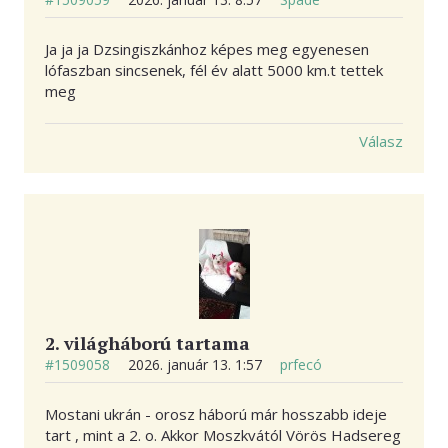
Ja ja ja Dzsingiszkánhoz képes meg egyenesen
lófaszban sincsenek, fél év alatt 5000 km.t tettek
meg
Válasz
2. világháború tartama
#1509058
2026. január 13. 1:57
prfecó
Mostani ukrán - orosz háború már hosszabb ideje
tart , mint a 2. o. Akkor Moszkvától Vörös Hadsereg