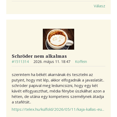
Válasz
Schröder nem alkalmas
#1511314
2026. május 11. 18:47
Koffein
szerintem ha békét akarnának és tesztelni az
putyint, hogy mit lép, akkor elfogadnák a javaslatát..
schröder papival meg ledumcsizni, hogy egy két
kávét elfogyaszthat, média fénybe úszkálhat azon a
héten, de utána egy kompetens személynek átadja
a stafétát..
https://telex.hu/kulfold/2026/05/11/kaja-kallas-eu...