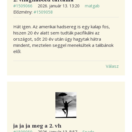
#1509066
2026. január 13. 13:20
matgab
Előzmény:
#1509058
Hát igen. Az amerikai hadsereg is egy kalap fos,
hiszen 20 év alatt sem tudták pacifikálni az
országot, sőt 20 év után úgy hagytak hátra
mindent, meztelen seggel menekültek a talibánok
elől.
Válasz
ja ja ja meg a 2. vh
#1509059
2026. január 13. 8:57
Spade