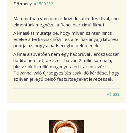
Előzmény:
#1509282
Mammutban van nemzetközi dokufilm fesztivál, ahol
elmentünk megnézni a Randi piac című filmet.
A kínaiakat mutatja be, hogy milyen szinten nincs
esélye a férfiaknak nőzni és a férfiak anyagi kitörési
pontja az, hogy a hadseregbe belépjenek.
A kínai alapvetően nem egy háborúval , erőszakosan
hódító nemzet, de azért ha van 2 millió katonája,
plusz sok tízmillió magányos férfi, akkor azért
Taivannal való újraegyesítés csak idő kérdése, hogy
az ilyen jellegű belső feszültségeket levezessék.
Válasz