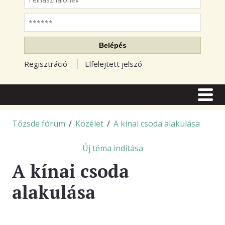
Jelszó
Belépés
Regisztráció
Elfelejtett jelszó
CÍMLAP
CIKKEK
Tőzsde fórum
/
Közélet
/
A kínai csoda alakulása
TŐZSDE FÓRUM
Új téma indítása
TUDÁSTÁR
A kínai csoda
RSS OLVASÓ
alakulása
BLOGOK
ELŐFIZETÉS