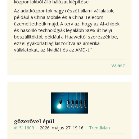
központokból álló hálózat kiépítése.
Az adatközpontok nagy részét állami vállalatok,
például a China Mobile és a China Telecom
üzemeltethetik majd. A terv az, hogy az AI-chipek
és hasonló technológiák legalább 80%-át helyi
beszállítóktól, például a Huaweitől szerezzék be,
ezzel gyakorlatilag kiszorítva az amerikai
vállalatokat, az Nvidiát és az AMD-t."
Válasz
gőzerővel épül
#1511609
2026. május 27. 19:16
TrendMan