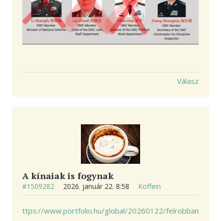
Válasz
A kínaiak is fogynak
#1509282
2026. január 22. 8:58
Koffein
ttps://www.portfolio.hu/global/20260122/felrobban