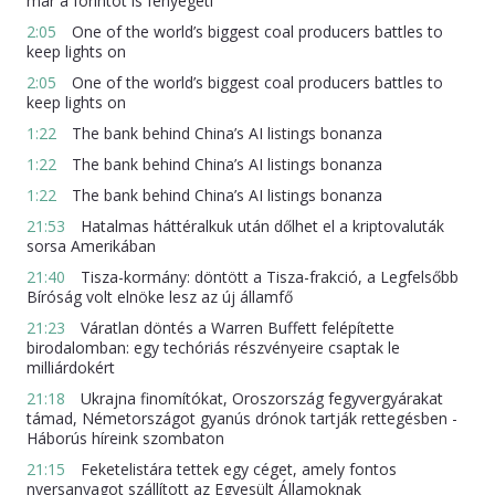
már a forintot is fenyegeti
2:05
One of the world’s biggest coal producers battles to
keep lights on
2:05
One of the world’s biggest coal producers battles to
keep lights on
1:22
The bank behind China’s AI listings bonanza
1:22
The bank behind China’s AI listings bonanza
1:22
The bank behind China’s AI listings bonanza
21:53
Hatalmas háttéralkuk után dőlhet el a kriptovaluták
sorsa Amerikában
21:40
Tisza-kormány: döntött a Tisza-frakció, a Legfelsőbb
Bíróság volt elnöke lesz az új államfő
21:23
Váratlan döntés a Warren Buffett felépítette
birodalomban: egy techóriás részvényeire csaptak le
milliárdokért
21:18
Ukrajna finomítókat, Oroszország fegyvergyárakat
támad, Németországot gyanús drónok tartják rettegésben -
Háborús híreink szombaton
21:15
Feketelistára tettek egy céget, amely fontos
nyersanyagot szállított az Egyesült Államoknak