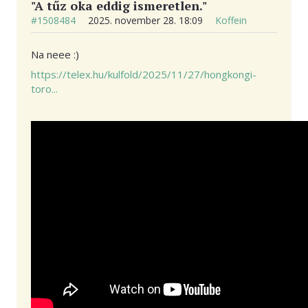
"A tűz oka eddig ismeretlen."
#1508484
2025. november 28. 18:09
Koffein
Na neee :)
https://telex.hu/kulfold/2025/11/27/hongkongi-
toro...