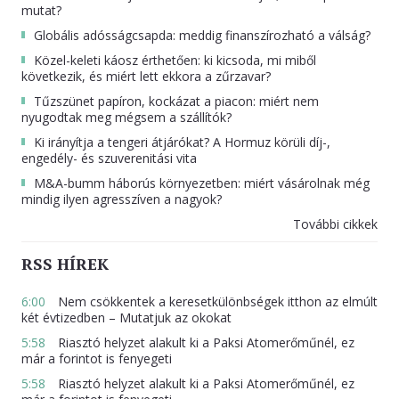
mutat?
Globális adósságcsapda: meddig finanszírozható a válság?
Közel-keleti káosz érthetően: ki kicsoda, mi miből
következik, és miért lett ekkora a zűrzavar?
Tűzszünet papíron, kockázat a piacon: miért nem
nyugodtak meg mégsem a szállítók?
Ki irányítja a tengeri átjárókat? A Hormuz körüli díj-,
engedély- és szuverenitási vita
M&A-bumm háborús környezetben: miért vásárolnak még
mindig ilyen agresszíven a nagyok?
További cikkek
RSS HÍREK
6:00
Nem csökkentek a keresetkülönbségek itthon az elmúlt
két évtizedben – Mutatjuk az okokat
5:58
Riasztó helyzet alakult ki a Paksi Atomerőműnél, ez
már a forintot is fenyegeti
5:58
Riasztó helyzet alakult ki a Paksi Atomerőműnél, ez