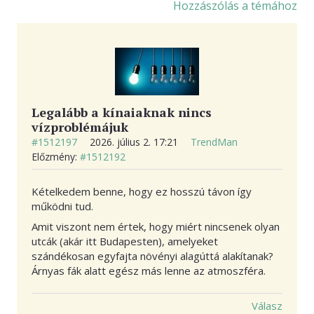
Hozzászólás a témához
KAPCSOLAT
Legalább a kínaiaknak nincs
vízproblémájuk
#1512197
2026. július 2. 17:21
TrendMan
Előzmény:
#1512192
Kételkedem benne, hogy ez hosszú távon így
működni tud.
Amit viszont nem értek, hogy miért nincsenek olyan
utcák (akár itt Budapesten), amelyeket
szándékosan egyfajta növényi alagúttá alakítanak?
Árnyas fák alatt egész más lenne az atmoszféra.
Válasz