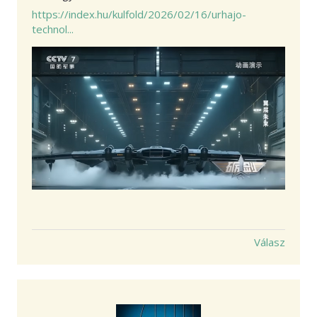
https://index.hu/kulfold/2026/02/16/urhajo-
technol...
Válasz