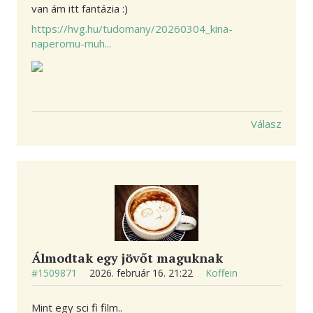
van ám itt fantázia :)
https://hvg.hu/tudomany/20260304_kina-
naperomu-muh...
Válasz
​Álmodtak egy jövőt maguknak ​
#1509871
2026. február 16. 21:22
Koffein
Mint egy sci fi film..