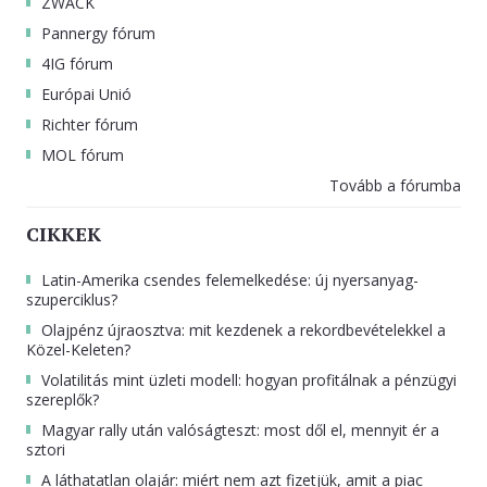
ZWACK
Pannergy fórum
4IG fórum
Európai Unió
Richter fórum
MOL fórum
Tovább a fórumba
CIKKEK
Latin-Amerika csendes felemelkedése: új nyersanyag-
szuperciklus?
Olajpénz újraosztva: mit kezdenek a rekordbevételekkel a
Közel-Keleten?
Volatilitás mint üzleti modell: hogyan profitálnak a pénzügyi
szereplők?
Magyar rally után valóságteszt: most dől el, mennyit ér a
sztori
A láthatatlan olajár: miért nem azt fizetjük, amit a piac