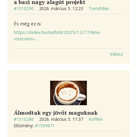
a bazi nagy alagút projekt
#1510290
2026. március 5. 12:23
TrendMan
És még ez is:
https://index.hu/kulfold/2025/12/17/kina-
vizeromu-...
Válasz
​Álmodtak egy jövőt maguknak ​
#1510286
2026. március 5. 11:37
Koffein
Előzmény:
#1509871