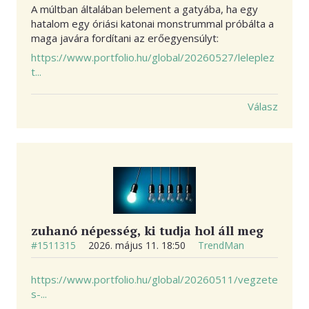
A múltban általában belement a gatyába, ha egy
hatalom egy óriási katonai monstrummal próbálta a
maga javára fordítani az erőegyensúlyt:
https://www.portfolio.hu/global/20260527/leleplez
t...
Válasz
zuhanó népesség, ki tudja hol áll meg
#1511315
2026. május 11. 18:50
TrendMan
https://www.portfolio.hu/global/20260511/vegzete
s-...