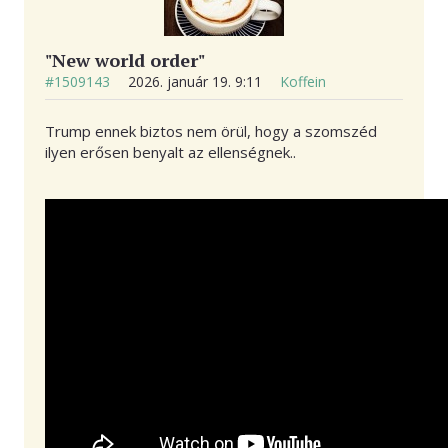
"New world order"
#1509143
2026. január 19. 9:11
Koffein
Trump ennek biztos nem örül, hogy a szomszéd
ilyen erősen benyalt az ellenségnek..