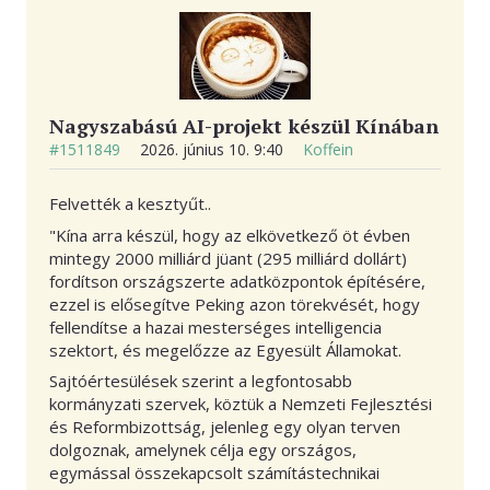
Nagyszabású AI-projekt készül Kínában
#1511849
2026. június 10. 9:40
Koffein
Felvették a kesztyűt..
"Kína arra készül, hogy az elkövetkező öt évben
mintegy 2000 milliárd jüant (295 milliárd dollárt)
fordítson országszerte adatközpontok építésére,
ezzel is elősegítve Peking azon törekvését, hogy
fellendítse a hazai mesterséges intelligencia
szektort, és megelőzze az Egyesült Államokat.
Sajtóértesülések szerint a legfontosabb
kormányzati szervek, köztük a Nemzeti Fejlesztési
és Reformbizottság, jelenleg egy olyan terven
dolgoznak, amelynek célja egy országos,
egymással összekapcsolt számítástechnikai