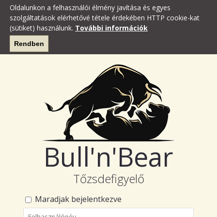
Oldalunkon a felhasználói élmény javítása és egyes
szolgáltatások elérhetővé tétele érdekében HTTP cookie-kat
(sütiket) használunk.
További információk
Rendben
Bull'n'Bear
Tőzsdefigyelő
Maradjak bejelentkezve
Felhasználónév