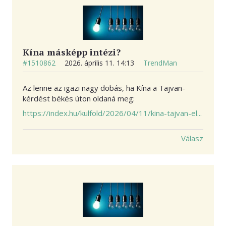
Kína másképp intézi?
#1510862
2026. április 11. 14:13
TrendMan
Az lenne az igazi nagy dobás, ha Kína a Tajvan-
kérdést békés úton oldaná meg:
https://index.hu/kulfold/2026/04/11/kina-tajvan-el...
Válasz