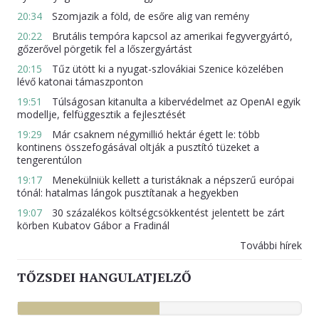
20:34
Szomjazik a föld, de esőre alig van remény
20:22
Brutális tempóra kapcsol az amerikai fegyvergyártó,
gőzerővel pörgetik fel a lőszergyártást
20:15
Tűz ütött ki a nyugat-szlovákiai Szenice közelében
lévő katonai támaszponton
19:51
Túlságosan kitanulta a kibervédelmet az OpenAI egyik
modellje, felfüggesztik a fejlesztését
19:29
Már csaknem négymillió hektár égett le: több
kontinens összefogásával oltják a pusztító tüzeket a
tengerentúlon
19:17
Menekülniük kellett a turistáknak a népszerű európai
tónál: hatalmas lángok pusztítanak a hegyekben
19:07
30 százalékos költségcsökkentést jelentett be zárt
körben Kubatov Gábor a Fradinál
További hírek
TŐZSDEI HANGULATJELZŐ