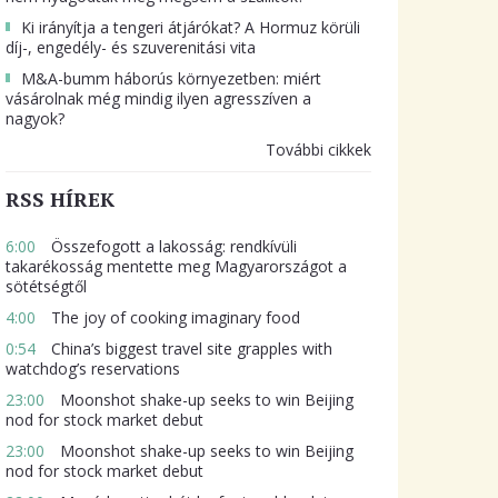
Ki irányítja a tengeri átjárókat? A Hormuz körüli
díj-, engedély- és szuverenitási vita
M&A-bumm háborús környezetben: miért
vásárolnak még mindig ilyen agresszíven a
nagyok?
További cikkek
RSS HÍREK
6:00
Összefogott a lakosság: rendkívüli
takarékosság mentette meg Magyarországot a
sötétségtől
4:00
The joy of cooking imaginary food
0:54
China’s biggest travel site grapples with
watchdog’s reservations
23:00
Moonshot shake-up seeks to win Beijing
nod for stock market debut
23:00
Moonshot shake-up seeks to win Beijing
nod for stock market debut