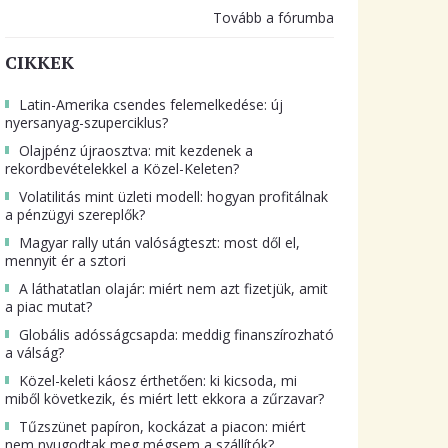
Tovább a fórumba
CIKKEK
Latin-Amerika csendes felemelkedése: új
nyersanyag-szuperciklus?
Olajpénz újraosztva: mit kezdenek a
rekordbevételekkel a Közel-Keleten?
Volatilitás mint üzleti modell: hogyan profitálnak
a pénzügyi szereplők?
Magyar rally után valóságteszt: most dől el,
mennyit ér a sztori
A láthatatlan olajár: miért nem azt fizetjük, amit
a piac mutat?
Globális adósságcsapda: meddig finanszírozható
a válság?
Közel-keleti káosz érthetően: ki kicsoda, mi
miből következik, és miért lett ekkora a zűrzavar?
Tűzszünet papíron, kockázat a piacon: miért
nem nyugodtak meg mégsem a szállítók?