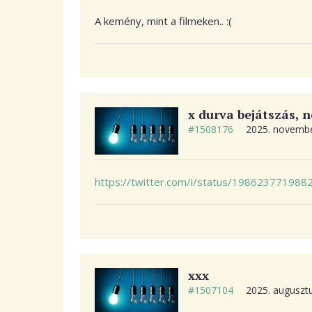
A kemény, mint a filmeken.. :(
x durva bejátszás, n
#1508176
2025. novembe
https://twitter.com/i/status/19862377198
xxx
#1507104
2025. augusztu