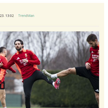
23. 13:02
TrendMan