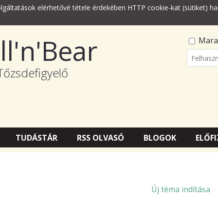
lgáltatások elérhetővé tétele érdekében HTTP cookie-kat (sütiket) ha
ll'n'Bear
Mara
Felhasz
Tőzsdefigyelő
Jelszó
TUDÁSTÁR
RSS OLVASÓ
BLOGOK
ELŐFI
Új téma indítása