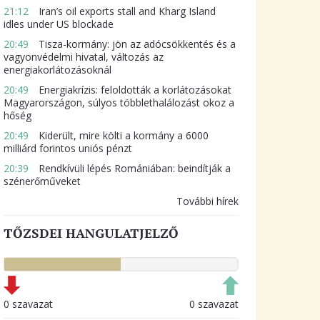
21:12
Iran’s oil exports stall and Kharg Island
idles under US blockade
20:49
Tisza-kormány: jön az adócsökkentés és a
vagyonvédelmi hivatal, változás az
energiakorlátozásoknál
20:49
Energiakrízis: feloldották a korlátozásokat
Magyarországon, súlyos többlethalálozást okoz a
hőség
20:49
Kiderült, mire költi a kormány a 6000
milliárd forintos uniós pénzt
20:39
Rendkívüli lépés Romániában: beindítják a
szénerőműveket
További hírek
TŐZSDEI HANGULATJELZŐ
0 szavazat
0 szavazat