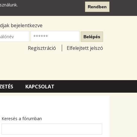
sználunk.
Rendben
djak bejelentkezve
nálónév
Belépés
Regisztráció
Elfelejtett jelszó
ZETÉS
KAPCSOLAT
Keresés a fórumban