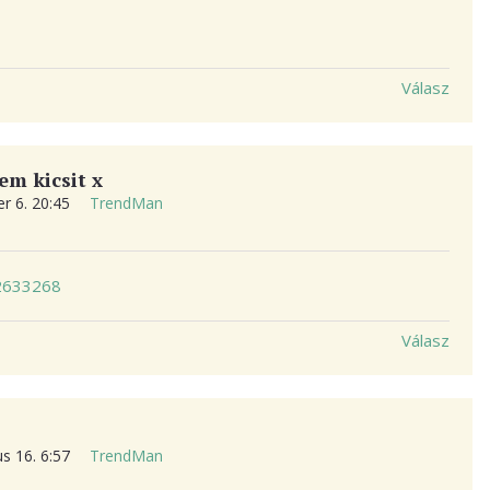
Válasz
em kicsit x
r 6. 20:45
TrendMan
82633268
Válasz
s 16. 6:57
TrendMan