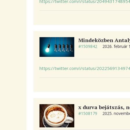
https://twitter.com/i/status/20494317489
Mindeközben Antaly
#1509842
2026. február 
https://twitter.com/i/status/20225691349
x durva bejátszás, n
#1508179
2025. novembe