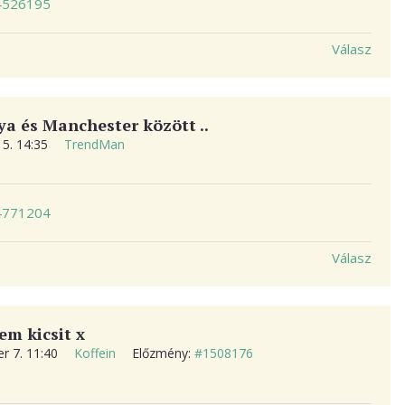
54526195
Válasz
a és Manchester között ..
15. 14:35
TrendMan
74771204
Válasz
em kicsit x
r 7. 11:40
Koffein
Előzmény:
#1508176