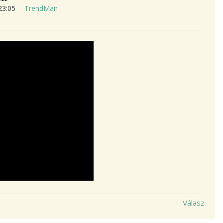
 23:05
TrendMan
Válasz