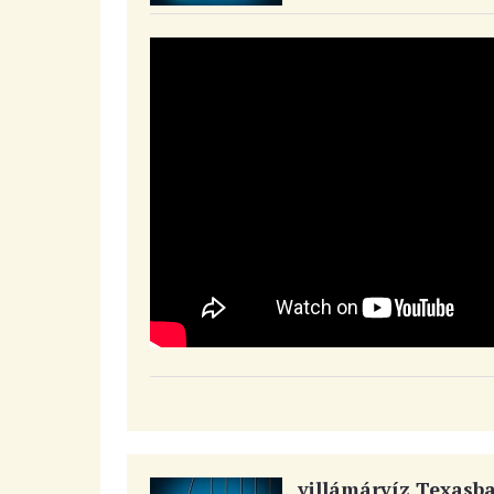
villámárvíz Texasb