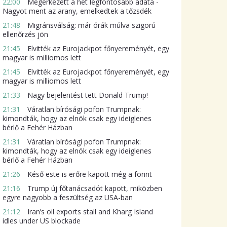
22:00
Megérkezett a hét legfontosabb adata -
Nagyot ment az arany, emelkedtek a tőzsdék
21:48
Migránsválság: már órák múlva szigorú
ellenőrzés jön
21:45
Elvitték az Eurojackpot főnyereményét, egy
magyar is milliomos lett
21:45
Elvitték az Eurojackpot főnyereményét, egy
magyar is milliomos lett
21:33
Nagy bejelentést tett Donald Trump!
21:31
Váratlan bírósági pofon Trumpnak:
kimondták, hogy az elnök csak egy ideiglenes
bérlő a Fehér Házban
21:31
Váratlan bírósági pofon Trumpnak:
kimondták, hogy az elnök csak egy ideiglenes
bérlő a Fehér Házban
21:26
Késő este is erőre kapott még a forint
21:16
Trump új főtanácsadót kapott, miközben
egyre nagyobb a feszültség az USA-ban
21:12
Iran’s oil exports stall and Kharg Island
idles under US blockade