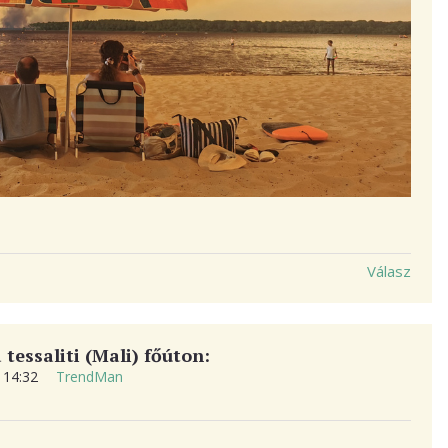
Válasz
tessaliti (Mali) főúton:
. 14:32
TrendMan