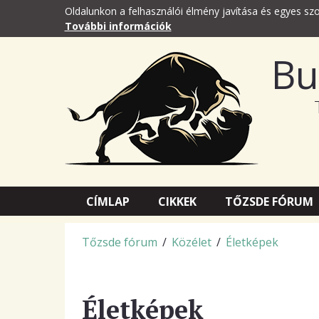
Oldalunkon a felhasználói élmény javítása és egyes szo
További információk
Bu
CÍMLAP
CIKKEK
TŐZSDE FÓRUM
Tőzsde fórum
/
Közélet
/
Életképek
Életképek