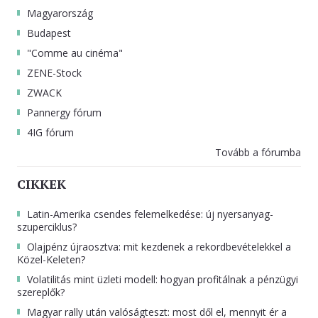
Magyarország
Budapest
"Comme au cinéma"
ZENE-Stock
ZWACK
Pannergy fórum
4IG fórum
Tovább a fórumba
CIKKEK
Latin-Amerika csendes felemelkedése: új nyersanyag-
szuperciklus?
Olajpénz újraosztva: mit kezdenek a rekordbevételekkel a
Közel-Keleten?
Volatilitás mint üzleti modell: hogyan profitálnak a pénzügyi
szereplők?
Magyar rally után valóságteszt: most dől el, mennyit ér a