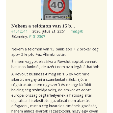
Nekem a telómon van 13 b…
#1512511
2026. július 21. 23:51
matgab
Előzmény:
#1512507
Nekem a telómon van 13 banki app + 2 bróker cég
app+ 2 kripto +az Államkincstár.
Én nem vagyok elszállva a Revolut apptól, vannak
hasznos funkciói, de azért nem az a legátláthatóbb.
A Revolut business-t meg kb 1,5 év volt mire
sikerült megnyitni a számlánkat náluk... (jó, a
cégstruktúra nem egyszerű és ez egy külföldi
holding cég számlája volt), de amikor az adott
európai ország cégtárhelyének a hatóság által
digitálisan hitelesített igazolását nem akarták
elfogadni , mint a cég hivatalos címének igazlását,
hanem ahhoz akartak ragaszkodni, hogy egy olyan