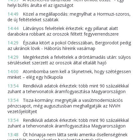
helyi büfés árulta el az igazságot
14:49
Közel a megállapodás: megnyílhat a Hormuzi-szoros,
de új feltételeket szabtak
14:44
Látványos felvételek érkeztek: egy pillanat alatt
darabokra robbant az oroszok féltett fegyverrendszere
14:29
Éjszaka kitört a pokol Odesszában, Bergorodot pedig
az ukránok lövik - Háborús híreink vasárnap
14:29
Megérkeztek a felvételek a dróntámadás után: súlyos
sérüléseket szerzett az oroszok által eltalált hajó
14:00
Atombomba sem kell a Skynetnek, hogy szétégessen
minket – elég egy hőkupola
13:54
Rendkívüli adatok érkeztek: több mint 90 százalékkal
zuhant a tehervonatok áramfogyasztása Magyarországon
13:54
Tisza-kormány: megnyitják a vasútmodernizációs
pénzcsapot, még augusztusban meghallgatják az NVVH
vezetőjelöltjeit
13:54
Rendkívüli adatok érkeztek: több mint 90 százalékkal
zuhant a tehervonatok áramfogyasztása Magyarországon
13:48
Öt hónapja nem látta senki amerika ősellenségének