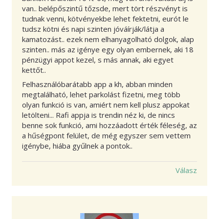
van.. belépőszintű tőzsde, mert tört részvényt is
tudnak venni, kötvényekbe lehet fektetni, eurót le
tudsz kötni és napi szinten jóváírják/látja a
kamatozást.. ezek nem elhanyagolható dolgok, alap
szinten.. más az igénye egy olyan embernek, aki 18
pénzügyi appot kezel, s más annak, aki egyet
kettőt..
Felhasználóbarátabb app a kh, abban minden
megtalálható, lehet parkolást fizetni, meg több
olyan funkció is van, amiért nem kell plusz appokat
letölteni... Rafi appja is trendin néz ki, de nincs
benne sok funkció, ami hozzáadott érték féleség, az
a hűségpont felület, de még egyszer sem vettem
igénybe, hiába gyűlnek a pontok..
Válasz