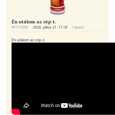
Én utálom az otp-t.
#1512500
2026. július 21. 11:18
Tapasz
Én utálom az otp-t.