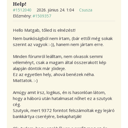
Help!
#1512040
2026. június 24. 1:04
Csusza
Előzmény:
#1509357
Hello Matgab, tőled is elnézést!
Nem bunkóságból nem írtam, (bár ettől még sokak
szerint az vagyok :-)), hanem nem jártam erre.
Minden fórumról leálltam, nem olvasok semmi
véleményt, csak a magam által összerakott kép
alapján döntök már jóideje.
Ez az egyetlen hely, ahová benézek néha.
Miattatok. :-)
Amúgy amit írsz, logikus, én is hasonlóan látom,
hogy a háború után hatalmasat nőhet ez a szutyok
cég.
Szutyok, mert 9372 forintot felszámoltak egy lejáró
bankkártya cseréjére, bekaphatják!