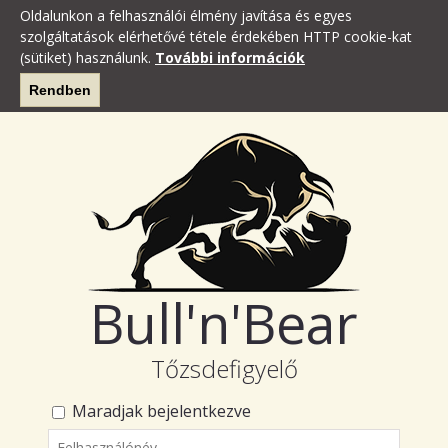
Oldalunkon a felhasználói élmény javítása és egyes
szolgáltatások elérhetővé tétele érdekében HTTP cookie-kat
(sütiket) használunk.
További információk
Rendben
Bull'n'Bear
Tőzsdefigyelő
Maradjak bejelentkezve
Felhasználónév