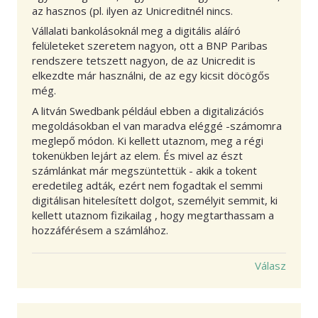
az hasznos (pl. ilyen az Unicreditnél nincs.
Vállalati bankolásoknál meg a digitális aláíró
felületeket szeretem nagyon, ott a BNP Paribas
rendszere tetszett nagyon, de az Unicredit is
elkezdte már használni, de az egy kicsit döcögős
még.
A litván Swedbank például ebben a digitalizációs
megoldásokban el van maradva eléggé -számomra
meglepő módon. Ki kellett utaznom, meg a régi
tokenükben lejárt az elem. És mivel az észt
számlánkat már megszüntettük - akik a tokent
eredetileg adták, ezért nem fogadtak el semmi
digitálisan hitelesített dolgot, személyit semmit, ki
kellett utaznom fizikailag , hogy megtarthassam a
hozzáférésem a számlához.
Válasz