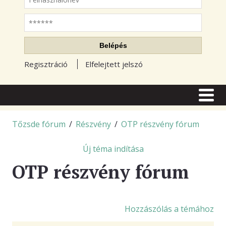
Jelszó
Belépés
Regisztráció
Elfelejtett jelszó
CÍMLAP
CIKKEK
Tőzsde fórum
/
Részvény
/
OTP részvény fórum
TŐZSDE FÓRUM
Új téma indítása
TUDÁSTÁR
OTP részvény fórum
RSS OLVASÓ
BLOGOK
Hozzászólás a témához
ELŐFIZETÉS