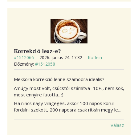
Korrekció lesz-e?
#1512066
2026. június 24. 17:32
Koffein
Előzmény:
#1512058
Mekkora korrekció lenne számodra ideális?
Amúgy most volt, csúcstól számítva -10%, nem sok,
most ennyire futotta.. :)
Ha nincs nagy világégés, akkor 100 napos körül
fordulni szokott, 200 naposra csak ritkán megy le...
Válasz