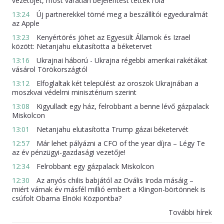
vezetőjét, most váratlan bejelentést tettek róla
13:24
Új partnerekkel törné meg a beszállítói egyeduralmát
az Apple
13:23
Kenyértörés jöhet az Egyesült Államok és Izrael
között: Netanjahu elutasította a béketervet
13:16
Ukrajnai háború - Ukrajna régebbi amerikai rakétákat
vásárol Törökországtól
13:12
Elfoglaltak két települést az oroszok Ukrajnában a
moszkvai védelmi minisztérium szerint
13:08
Kigyulladt egy ház, felrobbant a benne lévő gázpalack
Miskolcon
13:01
Netanjahu elutasította Trump gázai béketervét
12:57
Már lehet pályázni a CFO of the year díjra – Légy Te
az év pénzügyi-gazdasági vezetője!
12:34
Felrobbant egy gázpalack Miskolcon
12:30
Az anyós chilis babjától az Ovális Iroda másáig –
miért várnak év másfél millió embert a Klingon-börtönnek is
csúfolt Obama Elnöki Központba?
További hírek