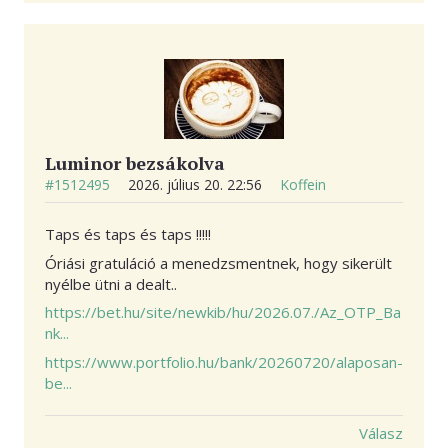
Luminor bezsákolva
#1512495
2026. július 20. 22:56
Koffein
Taps és taps és taps !!!!!
Óriási gratuláció a menedzsmentnek, hogy sikerült
nyélbe ütni a dealt..
https://bet.hu/site/newkib/hu/2026.07./Az_OTP_Ba
nk...
https://www.portfolio.hu/bank/20260720/alaposan-
be...
Válasz