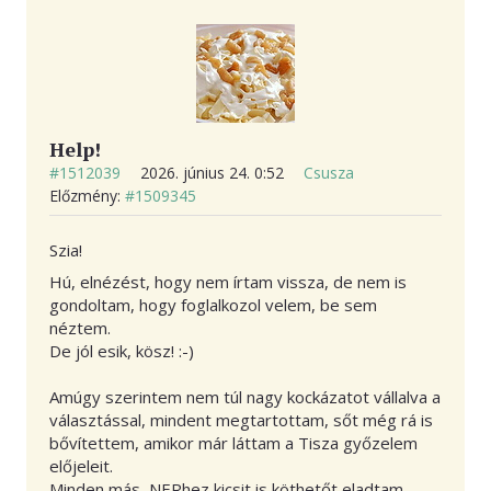
Help!
#1512039
2026. június 24. 0:52
Csusza
Előzmény:
#1509345
Szia!
Hú, elnézést, hogy nem írtam vissza, de nem is
gondoltam, hogy foglalkozol velem, be sem
néztem.
De jól esik, kösz! :-)
Amúgy szerintem nem túl nagy kockázatot vállalva a
választással, mindent megtartottam, sőt még rá is
bővítettem, amikor már láttam a Tisza győzelem
előjeleit.
Minden más, NERhez kicsit is köthetőt eladtam,