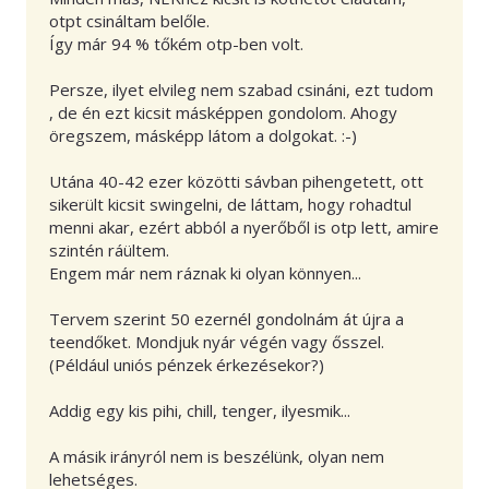
otpt csináltam belőle.
Így már 94 % tőkém otp-ben volt.
Persze, ilyet elvileg nem szabad csináni, ezt tudom
, de én ezt kicsit másképpen gondolom. Ahogy
öregszem, másképp látom a dolgokat. :-)
Utána 40-42 ezer közötti sávban pihengetett, ott
sikerült kicsit swingelni, de láttam, hogy rohadtul
menni akar, ezért abból a nyerőből is otp lett, amire
szintén ráültem.
Engem már nem ráznak ki olyan könnyen...
Tervem szerint 50 ezernél gondolnám át újra a
teendőket. Mondjuk nyár végén vagy ősszel.
(Például uniós pénzek érkezésekor?)
Addig egy kis pihi, chill, tenger, ilyesmik...
A másik irányról nem is beszélünk, olyan nem
lehetséges.