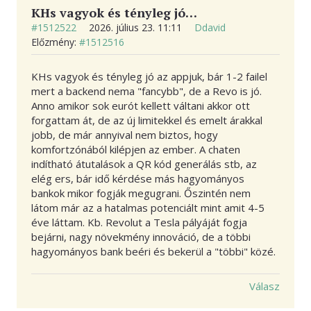
KHs vagyok és tényleg jó…
#1512522
2026. július 23. 11:11
Ddavid
Előzmény:
#1512516
KHs vagyok és tényleg jó az appjuk, bár 1-2 failel
mert a backend nema "fancybb", de a Revo is jó.
Anno amikor sok eurót kellett váltani akkor ott
forgattam át, de az új limitekkel és emelt árakkal
jobb, de már annyival nem biztos, hogy
komfortzónából kilépjen az ember. A chaten
indítható átutalások a QR kód generálás stb, az
elég ers, bár idő kérdése más hagyományos
bankok mikor fogják megugrani. Őszintén nem
látom már az a hatalmas potenciált mint amit 4-5
éve láttam. Kb. Revolut a Tesla pályáját fogja
bejárni, nagy növekmény innováció, de a többi
hagyományos bank beéri és bekerül a "többi" közé.
Válasz