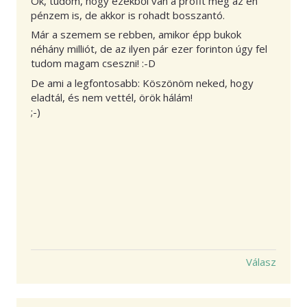
Ok, tudom, hogy ezekből van a profit meg az én
pénzem is, de akkor is rohadt bosszantó.
Már a szemem se rebben, amikor épp bukok
néhány milliót, de az ilyen pár ezer forinton úgy fel
tudom magam cseszni! :-D
De ami a legfontosabb: Köszönöm neked, hogy
eladtál, és nem vettél, örök hálám!
;-)
Válasz