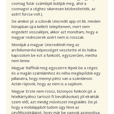
csomag futár számláját küldjük meg, ahol a
csomagot a céghez sikeresen kézbesítették, az
azért furcsa volt.).
De amikor pl. a szlovák Unicredit app-ot kb. minden
hónapban újra kellett telepítenem, mert nem
engedett visszalépni, akkor azt mondtam, hogy a
magyar rednszerek azért nem is rosszak.
Mondjuk a magyar Unicreditnél meg az
arcfelismerési képességet vesztette el és hiába
kapcsolom be ezt a funkciót, egyszerűen, mintha
nem lenne.
Magyar Raffinál meg egyszerre lépek be a céges
és a magán számláimhoz és néha meglepődök egy
pillanatra, hogy mennyi pénz van a számlámon.
Aztán rájövök, hogy az nem is a sajátom.
Magyar Erste nem rossz, bizonyos funkciói (pl. a
hitelkártyához tartozó ft beváltásokat) jól elrakták
szem elől, azt mindig művészet megtalálni. De pl.
hogy a mobilappból tudom úgy hívni az
ügyfélszolgálatot, hogy már be vagyok azonosítva,