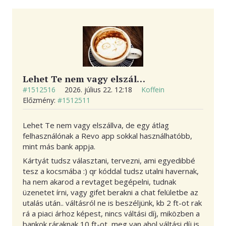
Lehet Te nem vagy elszál…
#1512516
2026. július 22. 12:18
Koffein
Előzmény:
#1512511
Lehet Te nem vagy elszállva, de egy átlag
felhasználónak a Revo app sokkal használhatóbb,
mint más bank appja.
Kártyát tudsz választani, tervezni, ami egyedibbé
tesz a kocsmába :) qr kóddal tudsz utalni havernak,
ha nem akarod a revtaget begépelni, tudnak
üzenetet írni, vagy gifet berakni a chat felületbe az
utalás után.. váltásról ne is beszéljünk, kb 2 ft-ot rak
rá a piaci árhoz képest, nincs váltási díj, miközben a
bankok ráraknak 10 ft-ot, meg van ahol váltási díj is