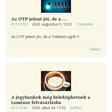
Az OTP jelent jót, de a …
#1512702
2026. augusztus 5. 19:22
TrendMan
Az OTP jelent jót, de a Telekom ugrik ?!
Válasz
A jegybankok még beleköphetnek a
Luminor felvásárlásba
#1512546
2026. július 24. 17:32
Koffein