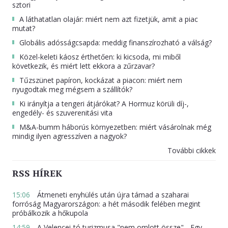
sztori
A láthatatlan olajár: miért nem azt fizetjük, amit a piac
mutat?
Globális adósságcsapda: meddig finanszírozható a válság?
Közel-keleti káosz érthetően: ki kicsoda, mi miből
következik, és miért lett ekkora a zűrzavar?
Tűzszünet papíron, kockázat a piacon: miért nem
nyugodtak meg mégsem a szállítók?
Ki irányítja a tengeri átjárókat? A Hormuz körüli díj-,
engedély- és szuverenitási vita
M&A-bumm háborús környezetben: miért vásárolnak még
mindig ilyen agresszíven a nagyok?
További cikkek
RSS HÍREK
15:06
Átmeneti enyhülés után újra támad a szaharai
forróság Magyarországon: a hét második felében megint
próbálkozik a hőkupola
14:59
A Velencei-tó turizmusa "nem omlott össze" - Egy