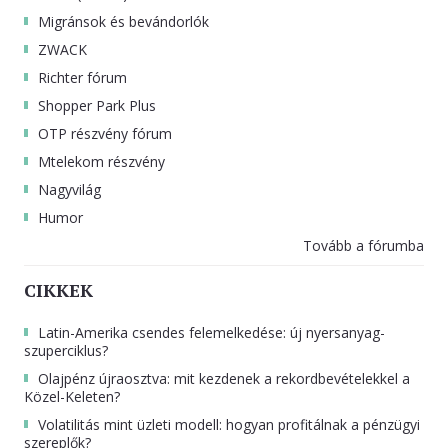
Migránsok és bevándorlók
ZWACK
Richter fórum
Shopper Park Plus
OTP részvény fórum
Mtelekom részvény
Nagyvilág
Humor
Tovább a fórumba
CIKKEK
Latin-Amerika csendes felemelkedése: új nyersanyag-
szuperciklus?
Olajpénz újraosztva: mit kezdenek a rekordbevételekkel a
Közel-Keleten?
Volatilitás mint üzleti modell: hogyan profitálnak a pénzügyi
szereplők?