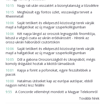
10:15
Nagy rali után visszatért a bizonytalanság a tőzsdékre
10:15
Meghiúsult egy fontos üzlet, visszavágta terveit a
Rheinmetall
10:06
Saját tetőkert és elképesztő közösségi terek várják
majd a hallgatókat az új magyar szuperkollégiumban
10:06
Két napja lángol az oroszok legnagyobb finomítója,
készül a végső csata az ukrán erődvárosért - Híreink az
orosz-ukrán háborúból csütörtökön
10:06
Saját tetőkert és elképesztő közösségi terek várják
majd a hallgatókat az új magyar szuperkollégiumban
10:05
Dől a gabona Oroszországból és Ukrajnából, mégis
komoly drágulást hoztak a kikötői támadások
10:01
Kapja a forint a pofonokat, egyre feszültebbek a
piacok
10:00
Hatalmas ütéseket kap az európai autóipar, ebből
nagyon nehéz lesz felállni
9:55
A Concorde véleményt mondott a Magyar Telekomról
További hírek