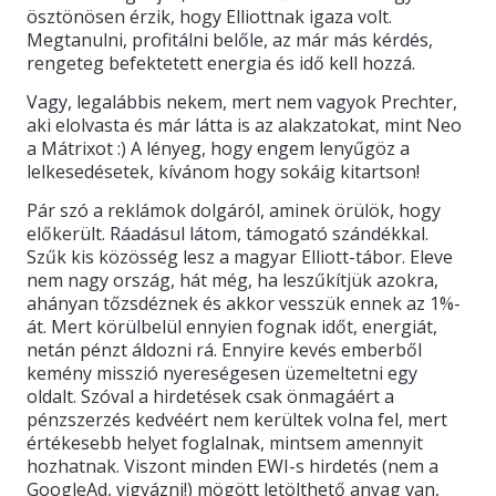
ösztönösen érzik, hogy Elliottnak igaza volt.
Megtanulni, profitálni belőle, az már más kérdés,
KAPCSOLAT
rengeteg befektetett energia és idő kell hozzá.
Vagy, legalábbis nekem, mert nem vagyok Prechter,
aki elolvasta és már látta is az alakzatokat, mint Neo
a Mátrixot :) A lényeg, hogy engem lenyűgöz a
lelkesedésetek, kívánom hogy sokáig kitartson!
Pár szó a reklámok dolgáról, aminek örülök, hogy
előkerült. Ráadásul látom, támogató szándékkal.
Szűk kis közösség lesz a magyar Elliott-tábor. Eleve
nem nagy ország, hát még, ha leszűkítjük azokra,
ahányan tőzsdéznek és akkor vesszük ennek az 1%-
át. Mert körülbelül ennyien fognak időt, energiát,
netán pénzt áldozni rá. Ennyire kevés emberből
kemény misszió nyereségesen üzemeltetni egy
oldalt. Szóval a hirdetések csak önmagáért a
pénzszerzés kedvéért nem kerültek volna fel, mert
értékesebb helyet foglalnak, mintsem amennyit
hozhatnak. Viszont minden EWI-s hirdetés (nem a
GoogleAd, vigyázni!) mögött letölthető anyag van,