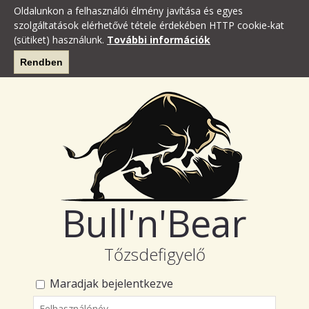
Oldalunkon a felhasználói élmény javítása és egyes
szolgáltatások elérhetővé tétele érdekében HTTP cookie-kat
(sütiket) használunk.
További információk
Rendben
Bull'n'Bear
Tőzsdefigyelő
Maradjak bejelentkezve
Felhasználónév