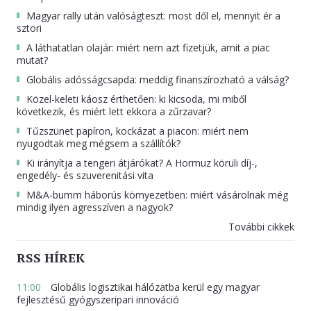
Magyar rally után valóságteszt: most dől el, mennyit ér a
sztori
A láthatatlan olajár: miért nem azt fizetjük, amit a piac
mutat?
Globális adósságcsapda: meddig finanszírozható a válság?
Közel-keleti káosz érthetően: ki kicsoda, mi miből
következik, és miért lett ekkora a zűrzavar?
Tűzszünet papíron, kockázat a piacon: miért nem
nyugodtak meg mégsem a szállítók?
Ki irányítja a tengeri átjárókat? A Hormuz körüli díj-,
engedély- és szuverenitási vita
M&A-bumm háborús környezetben: miért vásárolnak még
mindig ilyen agresszíven a nagyok?
További cikkek
RSS HÍREK
11:00
Globális logisztikai hálózatba kerül egy magyar
fejlesztésű gyógyszeripari innováció