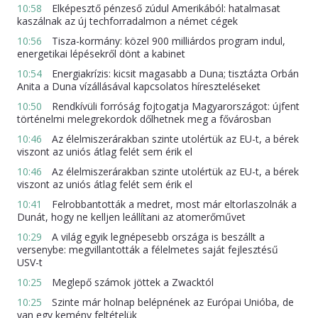
10:58
Elképesztő pénzeső zúdul Amerikából: hatalmasat
kaszálnak az új techforradalmon a német cégek
10:56
Tisza-kormány: közel 900 milliárdos program indul,
energetikai lépésekről dönt a kabinet
10:54
Energiakrízis: kicsit magasabb a Duna; tisztázta Orbán
Anita a Duna vízállásával kapcsolatos híreszteléseket
10:50
Rendkívüli forróság fojtogatja Magyarországot: újfent
történelmi melegrekordok dőlhetnek meg a fővárosban
10:46
Az élelmiszerárakban szinte utolértük az EU-t, a bérek
viszont az uniós átlag felét sem érik el
10:46
Az élelmiszerárakban szinte utolértük az EU-t, a bérek
viszont az uniós átlag felét sem érik el
10:41
Felrobbantották a medret, most már eltorlaszolnák a
Dunát, hogy ne kelljen leállítani az atomerőművet
10:29
A világ egyik legnépesebb országa is beszállt a
versenybe: megvillantották a félelmetes saját fejlesztésű
USV-t
10:25
Meglepő számok jöttek a Zwacktól
10:25
Szinte már holnap belépnének az Európai Unióba, de
van egy kemény feltételük