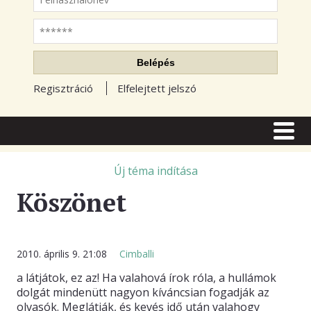
Jelszó
Belépés
Regisztráció
Elfelejtett jelszó
CÍMLAP
CIKKEK
Új téma indítása
Köszönet
TŐZSDE FÓRUM
TUDÁSTÁR
RSS OLVASÓ
2010. április 9. 21:08
Cimballi
a látjátok, ez az! Ha valahová írok róla, a hullámok
BLOGOK
dolgát mindenütt nagyon kíváncsian fogadják az
olvasók. Meglátják, és kevés idő után valahogy
ELŐFIZETÉS