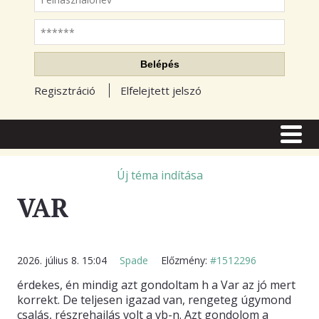
Jelszó
Belépés
Regisztráció
Elfelejtett jelszó
CÍMLAP
CIKKEK
Új téma indítása
VAR
TŐZSDE FÓRUM
TUDÁSTÁR
RSS OLVASÓ
2026. július 8. 15:04
Spade
Előzmény:
#1512296
érdekes, én mindig azt gondoltam h a Var az jó mert
BLOGOK
korrekt. De teljesen igazad van, rengeteg úgymond
csalás, részrehajlás volt a vb-n. Azt gondolom a
ELŐFIZETÉS