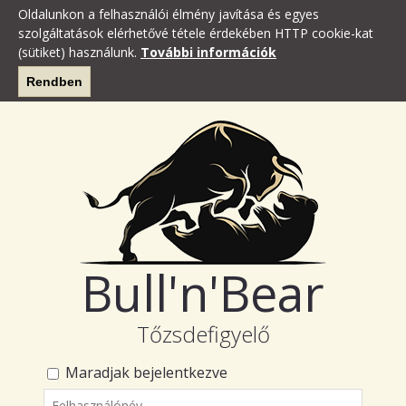
Oldalunkon a felhasználói élmény javítása és egyes
szolgáltatások elérhetővé tétele érdekében HTTP cookie-kat
(sütiket) használunk.
További információk
Rendben
Bull'n'Bear
Tőzsdefigyelő
Maradjak bejelentkezve
Felhasználónév