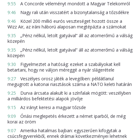
9:55
A Concorde véleményt mondott a Magyar Telekomról
9:46
Nagy rali után visszatért a bizonytalanság a tőzsdékre
9:46
Közel 200 millió eurós veszteséget hozott össze a
Wizz Air, az iráni háború alaposan megtépázta a számokat
9:35
„Pénz nélkül, letolt gatyával” áll az atomerőmű a válság
közepén
9:35
„Pénz nélkül, letolt gatyával” áll az atomerőmű a válság
közepén
9:30
Figyelmeztet a hatóság: ezeket a szabályokat kell
betartani, hogy ne váljon méreggé a nyár slágerétele
9:27
Veszélyes orosz játék a levegőben: példátlanul
megugrott a katonai riasztások száma a NATO keleti határán
9:25
Durva árcsata alakult ki a színfalak mögött: veszélyben
a milliárdos befektetési alapok jövője
9:15
Az irányt keresi a magyar tőzsde
9:09
Óriási meglepetés érkezett a német iparból, de még
korai az öröm
9:07
Amerika hatalmas bajban: egyszerűen kifogytak a
csúcsfegyverekből, ennek drámai következményei lehetnek