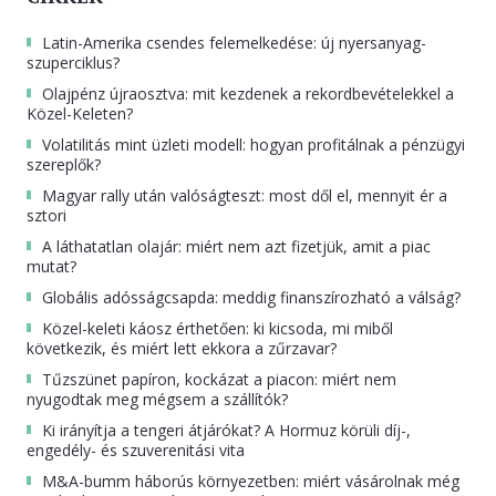
Latin-Amerika csendes felemelkedése: új nyersanyag-
szuperciklus?
Olajpénz újraosztva: mit kezdenek a rekordbevételekkel a
Közel-Keleten?
Volatilitás mint üzleti modell: hogyan profitálnak a pénzügyi
szereplők?
Magyar rally után valóságteszt: most dől el, mennyit ér a
sztori
A láthatatlan olajár: miért nem azt fizetjük, amit a piac
mutat?
Globális adósságcsapda: meddig finanszírozható a válság?
Közel-keleti káosz érthetően: ki kicsoda, mi miből
következik, és miért lett ekkora a zűrzavar?
Tűzszünet papíron, kockázat a piacon: miért nem
nyugodtak meg mégsem a szállítók?
Ki irányítja a tengeri átjárókat? A Hormuz körüli díj-,
engedély- és szuverenitási vita
M&A-bumm háborús környezetben: miért vásárolnak még