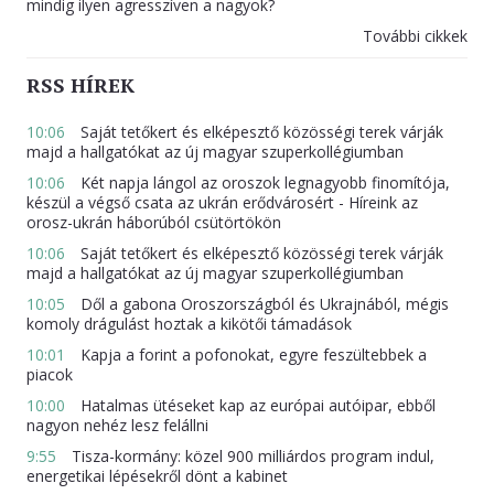
mindig ilyen agresszíven a nagyok?
További cikkek
RSS HÍREK
10:06
Saját tetőkert és elképesztő közösségi terek várják
majd a hallgatókat az új magyar szuperkollégiumban
10:06
Két napja lángol az oroszok legnagyobb finomítója,
készül a végső csata az ukrán erődvárosért - Híreink az
orosz-ukrán háborúból csütörtökön
10:06
Saját tetőkert és elképesztő közösségi terek várják
majd a hallgatókat az új magyar szuperkollégiumban
10:05
Dől a gabona Oroszországból és Ukrajnából, mégis
komoly drágulást hoztak a kikötői támadások
10:01
Kapja a forint a pofonokat, egyre feszültebbek a
piacok
10:00
Hatalmas ütéseket kap az európai autóipar, ebből
nagyon nehéz lesz felállni
9:55
Tisza-kormány: közel 900 milliárdos program indul,
energetikai lépésekről dönt a kabinet