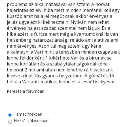
probléma az alkalmazásával van sztem. A horvát
hajérintés ez elvi hiba mert minden mérésnél kell egy
KAPCSOLAT
küszöb amit ha a jel megüt csak akkor érvényes a
jel,és ugye ezt ki kell tesztelni Nyilván nem lehet
érvényes ha azt szabad szemmel nem látjuk. Ez a
hiba azért is furcsa mert még a kvantumoknál is van
heisenberg határozatlansági relácio ami alatt valami
nem érvényes. Azon túl meg sztem ugy kéne
alkalmazni a Vart mint a teniszben minden csapatnak
lenne félidőnként 1 kikérhető Var és a bironak se
lenne korlátlan és a szabálytalanságoknál kéne
timeout 2 mp ami után nem lehetne rá hivatkozni,
kivéve a kiállítás gyanus helyzetben. A gólnál és 16
belül a Var automatikus lenne és a lesnél is...ilyesmi
Keresés a fórumban
Témacímekben
Hozzászólásokban