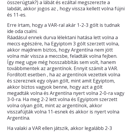
összerúgtak?) a lábát és ezáltal megszerezte a
labdát, akkor jogos az , hogy vissza kellett volna fújni
és 11-es.
Erre írtam, hogy a VAR-ral akár 1-2-3 gólt is tudnak
ide oda csalni.
Ráadásul ennek durva lélektani hatása lett volna a
meccs egészére, ha Egyiptom 3 gólt szerzett volna,
akkor majdnem biztos, hogy Argentína nem jött
volna már vissza a meccsbe, feladták volna fejben.
Így meg ugye még hosszabbítás sem volt, hanem
továbbmentek az argentínok. Ennyit számít a VAR.
Fordított esetben , ha az argentínok vezettek volna
és szereznek egy olyan gólt, mint amit Egyiptom,
akkor biztos vagyok benne, hogy azt a gólt
megadták volna és Argentína nyert volna 2-0-ra vagy
3-0-ra. Ha meg 2-2 lett volna és Egyiptom szerzett
volna olyan gólt, mint az argentínok, akkor
visszafújták volna 11-esnek és akkor is nyert volna
Argentína.
Ha valaki a VAR ellen játszik, akkor legalább 2-3