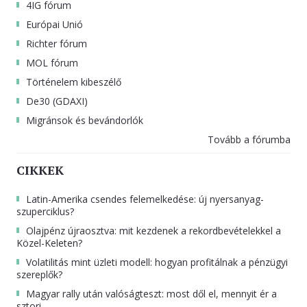
4IG fórum
Európai Unió
Richter fórum
MOL fórum
Történelem kibeszélő
De30 (GDAXI)
Migránsok és bevándorlók
Tovább a fórumba
CIKKEK
Latin-Amerika csendes felemelkedése: új nyersanyag-
szuperciklus?
Olajpénz újraosztva: mit kezdenek a rekordbevételekkel a
Közel-Keleten?
Volatilitás mint üzleti modell: hogyan profitálnak a pénzügyi
szereplők?
Magyar rally után valóságteszt: most dől el, mennyit ér a
sztori