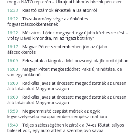
meg a NATO repterén – Ukrajnai háborús híreink pénteken
16:33
Riasztó számok érkeztek a Balatonról
16:22
Tisza-kormány: vége az önkéntes
fogyasztáscsökkentésnek
16:22
Mészáros Lőrinc megnyert egy újabb közbeszerzést –
Vitézy Dávid kimondta, mi az "igazi botrány"
16:17
Magyar Péter: szeptemberben jön az újabb
áfacsökkentés
16:09
Felcsaptak a lángok a Mol pozsonyi olajfinomítójában
16:03
Magyar Péter: megkezdődhet Paks újraindítása, de
van egy bökkenő
16:00
Radikális javaslat érkezett: megadóztatnák az üresen
álló lakásokat Magyarországon
16:00
Radikális javaslat érkezett: megadóztatnák az üresen
álló lakásokat Magyarországon
15:58
Megsemmisítő csapást mértek az egyik
legveszélyesebb európai embercsempész-maffiára
15:43
Teljes szélességében lezárták a 74-es főutat: súlyos
baleset volt, egy autó áttért a szembejövő sávba