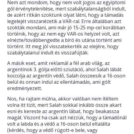
Nem azt mondom, hogy nem volt jogos az egyiptomi
gól érvénytelenítése, mert szabálytalanságból indult,
KAPCSOLAT
de azért ritkán szoktunk olyat látni, hogy a támadás
legelejét visszanézetik a VAR-ral. Erre általában azt
szokták mondani, ami már jó 15-25 mp-cel korábban
történik, hogy az nem egy VAR-os helyzet volt, azt
elnézte/továbbengedte a bíró és utána történt ami
történt. Itt meg jól visszatekerték az elejére, hogy
szabálytalanul indult és visszafújták.
A másik eset, amit reklamál a fél arab világ, az
argentínok 3. gólja előtti sziutáció, ahol Salah lábát
koccolja az argentín védő, Salah összeesik a 16-oson
belül és onnan indul az ellentámadás, ami gólt
eredményezett.
Nos, ha rajtam múlna, akkor valóban nem ítéltem
volna itt tizit, mert Salah sokkal inkább össze akart
esni és kereste az argentín lábat, hogy beakassza
magát. Viszont ha csak azt nézzük, hogy a támadónál
volt a labda és a védő a 16-oson belül eltalálta
(kérdés, hogy a védő rúgott-e bele, vagy