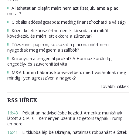
A láthatatlan olajár: miért nem azt fizetjük, amit a piac
mutat?
Globális adósságcsapda: meddig finanszírozható a válság?
Közel-keleti káosz érthetően: ki kicsoda, mi miből
következik, és miért lett ekkora a zűrzavar?
Tűzszünet papíron, kockázat a piacon: miért nem
nyugodtak meg mégsem a szállítók?
Ki irányítja a tengeri átjárókat? A Hormuz körüli díj-,
engedély- és szuverenitási vita
M&A-bumm háborús környezetben: miért vásárolnak még
mindig ilyen agresszíven a nagyok?
További cikkek
RSS HÍREK
16:43
Példátlan hadviselésbe kezdett Amerika: munkának
látott a CIA is – Keményen üzent a szigetországnak Trump
embere
16:41
Elitklubba lép be Ukrajna, hatalmas robbanást előztek