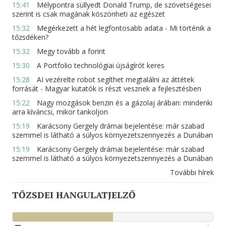
15:41
Mélypontra süllyedt Donald Trump, de szövetségesei
szerint is csak magának köszönheti az egészet
15:32
Megérkezett a hét legfontosabb adata - Mi történik a
tőzsdéken?
15:32
Megy tovább a forint
15:30
A Portfolio technológiai újságírót keres
15:28
AI vezérelte robot segíthet megtalálni az áttétek
forrását - Magyar kutatók is részt vesznek a fejlesztésben
15:22
Nagy mozgások benzin és a gázolaj árában: mindenki
arra kíváncsi, mikor tankoljon
15:19
Karácsony Gergely drámai bejelentése: már szabad
szemmel is látható a súlyos környezetszennyezés a Dunában
15:19
Karácsony Gergely drámai bejelentése: már szabad
szemmel is látható a súlyos környezetszennyezés a Dunában
További hírek
TŐZSDEI HANGULATJELZŐ