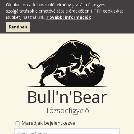
Oldalunkon a felhasználói élmény javítása és egyes
szolgáltatások elérhetővé tétele érdekében HTTP cookie-kat
(sütiket) használunk.
További információk
Rendben
Bull'n'Bear
Tőzsdefigyelő
Maradjak bejelentkezve
Felhasználónév