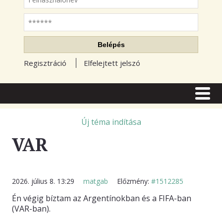
Jelszó
Belépés
Regisztráció
Elfelejtett jelszó
CÍMLAP
CIKKEK
Új téma indítása
VAR
TŐZSDE FÓRUM
TUDÁSTÁR
RSS OLVASÓ
2026. július 8. 13:29
matgab
Előzmény:
#1512285
Én végig bíztam az Argentínokban és a FIFA-ban
BLOGOK
(VAR-ban).
ELŐFIZETÉS