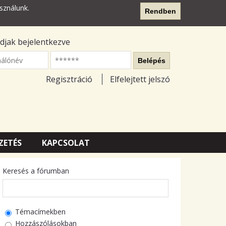
sználunk.
Rendben
djak bejelentkezve
nálónév
Belépés
Regisztráció
Elfelejtett jelszó
ZETÉS
KAPCSOLAT
Keresés a fórumban
Témacímekben
Hozzászólásokban