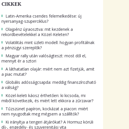
CIKKEK
Latin-Amerika csendes felemelkedése: új
nyersanyag-szuperciklus?
Olajpénz újraosztva: mit kezdenek a
rekordbevételekkel a Közel-Keleten?
Volatilitás mint üzleti modell: hogyan profitálnak
a pénzügyi szereplők?
Magyar rally után valóságteszt: most dől el,
mennyit ér a sztori
A láthatatlan olajár: miért nem azt fizetjük, amit
a piac mutat?
Globális adósságcsapda: meddig finanszírozható
a válság?
Közel-keleti káosz érthetően: ki kicsoda, mi
miből következik, és miért lett ekkora a zűrzavar?
Tűzszünet papíron, kockázat a piacon: miért
nem nyugodtak meg mégsem a szállítók?
Ki irányítja a tengeri átjárókat? A Hormuz körüli
díj-, engedély- és szuverenitási vita