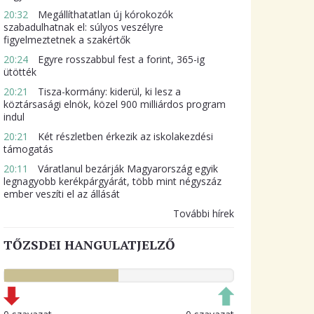
20:32
Megállíthatatlan új kórokozók
szabadulhatnak el: súlyos veszélyre
figyelmeztetnek a szakértők
20:24
Egyre rosszabbul fest a forint, 365-ig
ütötték
20:21
Tisza-kormány: kiderül, ki lesz a
köztársasági elnök, közel 900 milliárdos program
indul
20:21
Két részletben érkezik az iskolakezdési
támogatás
20:11
Váratlanul bezárják Magyarország egyik
legnagyobb kerékpárgyárát, több mint négyszáz
ember veszíti el az állását
További hírek
TŐZSDEI HANGULATJELZŐ