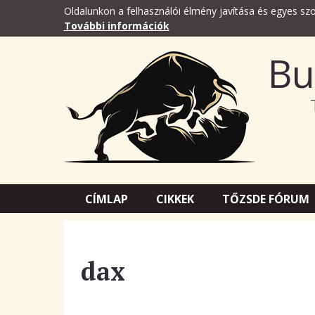
Oldalunkon a felhasználói élmény javítása és egyes szo
További információk
Bu
CÍMLAP
CIKKEK
TŐZSDE FÓRUM
dax