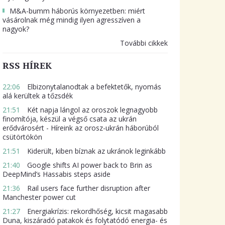
M&A-bumm háborús környezetben: miért
vásárolnak még mindig ilyen agresszíven a
nagyok?
További cikkek
RSS HÍREK
22:06
Elbizonytalanodtak a befektetők, nyomás
alá kerültek a tőzsdék
21:51
Két napja lángol az oroszok legnagyobb
finomítója, készül a végső csata az ukrán
erődvárosért - Híreink az orosz-ukrán háborúból
csütörtökön
21:51
Kiderült, kiben bíznak az ukránok leginkább
21:40
Google shifts AI power back to Brin as
DeepMind’s Hassabis steps aside
21:36
Rail users face further disruption after
Manchester power cut
21:27
Energiakrízis: rekordhőség, kicsit magasabb
Duna, kiszáradó patakok és folytatódó energia- és