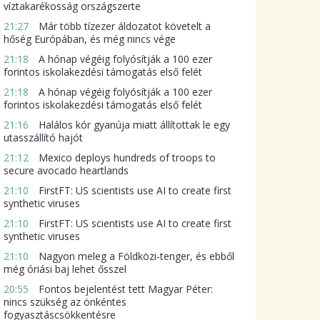
víztakarékosság országszerte
21:27
Már több tízezer áldozatot követelt a
hőség Európában, és még nincs vége
21:18
A hónap végéig folyósítják a 100 ezer
forintos iskolakezdési támogatás első felét
21:18
A hónap végéig folyósítják a 100 ezer
forintos iskolakezdési támogatás első felét
21:16
Halálos kór gyanúja miatt állítottak le egy
utasszállító hajót
21:12
Mexico deploys hundreds of troops to
secure avocado heartlands
21:10
FirstFT: US scientists use AI to create first
synthetic viruses
21:10
FirstFT: US scientists use AI to create first
synthetic viruses
21:10
Nagyon meleg a Földközi-tenger, és ebből
még óriási baj lehet ősszel
20:55
Fontos bejelentést tett Magyar Péter:
nincs szükség az önkéntes
fogyasztáscsökkentésre