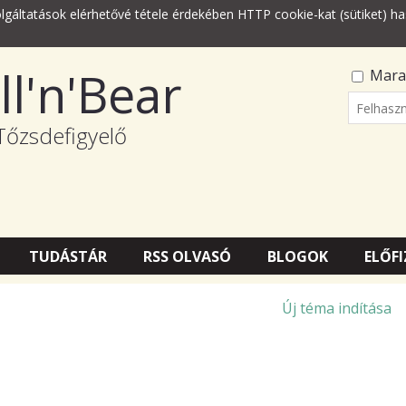
lgáltatások elérhetővé tétele érdekében HTTP cookie-kat (sütiket) ha
ll'n'Bear
Mara
Felhasz
Tőzsdefigyelő
Jelszó
TUDÁSTÁR
RSS OLVASÓ
BLOGOK
ELŐFI
Új téma indítása