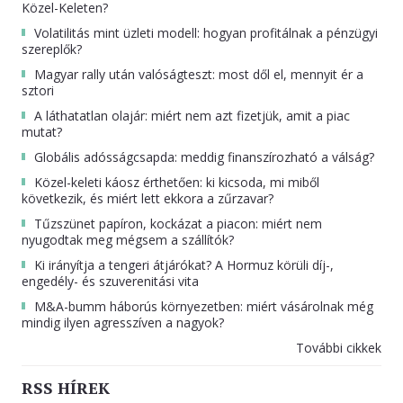
Közel-Keleten?
Volatilitás mint üzleti modell: hogyan profitálnak a pénzügyi
szereplők?
Magyar rally után valóságteszt: most dől el, mennyit ér a
sztori
A láthatatlan olajár: miért nem azt fizetjük, amit a piac
mutat?
Globális adósságcsapda: meddig finanszírozható a válság?
Közel-keleti káosz érthetően: ki kicsoda, mi miből
következik, és miért lett ekkora a zűrzavar?
Tűzszünet papíron, kockázat a piacon: miért nem
nyugodtak meg mégsem a szállítók?
Ki irányítja a tengeri átjárókat? A Hormuz körüli díj-,
engedély- és szuverenitási vita
M&A-bumm háborús környezetben: miért vásárolnak még
mindig ilyen agresszíven a nagyok?
További cikkek
RSS HÍREK