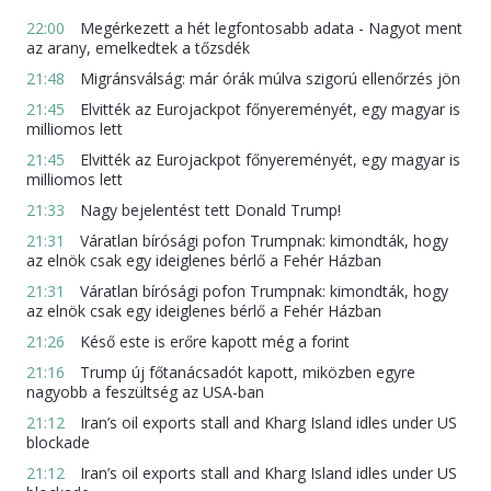
22:00
Megérkezett a hét legfontosabb adata - Nagyot ment
az arany, emelkedtek a tőzsdék
21:48
Migránsválság: már órák múlva szigorú ellenőrzés jön
21:45
Elvitték az Eurojackpot főnyereményét, egy magyar is
milliomos lett
21:45
Elvitték az Eurojackpot főnyereményét, egy magyar is
milliomos lett
21:33
Nagy bejelentést tett Donald Trump!
21:31
Váratlan bírósági pofon Trumpnak: kimondták, hogy
az elnök csak egy ideiglenes bérlő a Fehér Házban
21:31
Váratlan bírósági pofon Trumpnak: kimondták, hogy
az elnök csak egy ideiglenes bérlő a Fehér Házban
21:26
Késő este is erőre kapott még a forint
21:16
Trump új főtanácsadót kapott, miközben egyre
nagyobb a feszültség az USA-ban
21:12
Iran’s oil exports stall and Kharg Island idles under US
blockade
21:12
Iran’s oil exports stall and Kharg Island idles under US