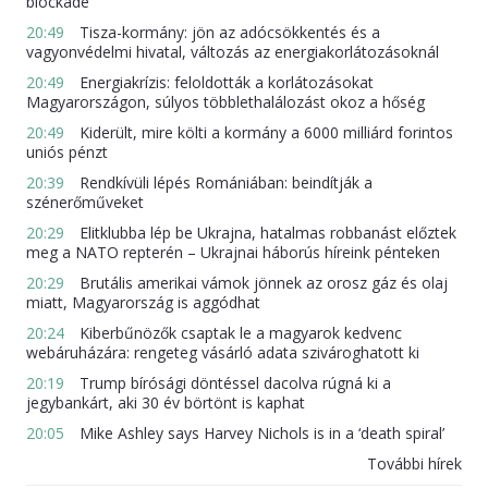
blockade
20:49
Tisza-kormány: jön az adócsökkentés és a
vagyonvédelmi hivatal, változás az energiakorlátozásoknál
20:49
Energiakrízis: feloldották a korlátozásokat
Magyarországon, súlyos többlethalálozást okoz a hőség
20:49
Kiderült, mire költi a kormány a 6000 milliárd forintos
uniós pénzt
20:39
Rendkívüli lépés Romániában: beindítják a
szénerőműveket
20:29
Elitklubba lép be Ukrajna, hatalmas robbanást előztek
meg a NATO repterén – Ukrajnai háborús híreink pénteken
20:29
Brutális amerikai vámok jönnek az orosz gáz és olaj
miatt, Magyarország is aggódhat
20:24
Kiberbűnözők csaptak le a magyarok kedvenc
webáruházára: rengeteg vásárló adata szivároghatott ki
20:19
Trump bírósági döntéssel dacolva rúgná ki a
jegybankárt, aki 30 év börtönt is kaphat
20:05
Mike Ashley says Harvey Nichols is in a ‘death spiral’
További hírek