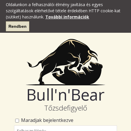
Oldalunkon a felhasználói élmény javítása és egyes
szolgáltatások elérhetővé tétele érdekében HTTP cookie-kat
(sütiket) használunk.
További információk
Rendben
Bull'n'Bear
Tőzsdefigyelő
Maradjak bejelentkezve
Felhasználónév