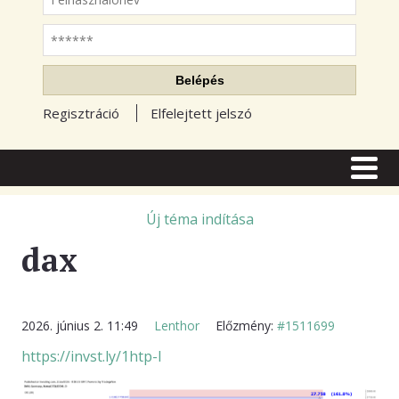
Jelszó
Belépés
Regisztráció
Elfelejtett jelszó
CÍMLAP
CIKKEK
Új téma indítása
dax
TŐZSDE FÓRUM
TUDÁSTÁR
RSS OLVASÓ
2026. június 2. 11:49
Lenthor
Előzmény:
#1511699
https://invst.ly/1htp-l
BLOGOK
ELŐFIZETÉS