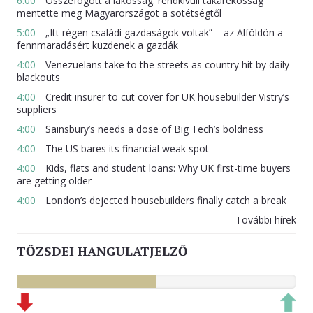
6:00
Összefogott a lakosság: rendkívüli takarékosság
mentette meg Magyarországot a sötétségtől
5:00
„Itt régen családi gazdaságok voltak” – az Alföldön a
fennmaradásért küzdenek a gazdák
4:00
Venezuelans take to the streets as country hit by daily
blackouts
4:00
Credit insurer to cut cover for UK housebuilder Vistry’s
suppliers
4:00
Sainsbury’s needs a dose of Big Tech’s boldness
4:00
The US bares its financial weak spot
4:00
Kids, flats and student loans: Why UK first-time buyers
are getting older
4:00
London’s dejected housebuilders finally catch a break
További hírek
TŐZSDEI HANGULATJELZŐ