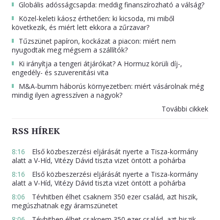
Globális adósságcsapda: meddig finanszírozható a válság?
Közel-keleti káosz érthetően: ki kicsoda, mi miből
következik, és miért lett ekkora a zűrzavar?
Tűzszünet papíron, kockázat a piacon: miért nem
nyugodtak meg mégsem a szállítók?
Ki irányítja a tengeri átjárókat? A Hormuz körüli díj-,
engedély- és szuverenitási vita
M&A-bumm háborús környezetben: miért vásárolnak még
mindig ilyen agresszíven a nagyok?
További cikkek
RSS HÍREK
8:16
Első közbeszerzési eljárását nyerte a Tisza-kormány
alatt a V-Híd, Vitézy Dávid tiszta vizet öntött a pohárba
8:16
Első közbeszerzési eljárását nyerte a Tisza-kormány
alatt a V-Híd, Vitézy Dávid tiszta vizet öntött a pohárba
8:06
Tévhitben élhet csaknem 350 ezer család, azt hiszik,
megúszhatnak egy áramszünetet
8:06
Tévhitben élhet csaknem 350 ezer család, azt hiszik,