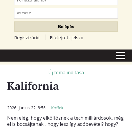
Jelszó
Belépés
Regisztráció
Elfelejtett jelszó
CÍMLAP
CIKKEK
Új téma indítása
Kalifornia
TŐZSDE FÓRUM
TUDÁSTÁR
RSS OLVASÓ
2026. június 22. 8:56
Koffein
Nem elég, hogy elköltöznek a tech milliárdosok, még
BLOGOK
el is bocsájtanak... hogy lesz így adóbevétel? hogy?
ELŐFIZETÉS