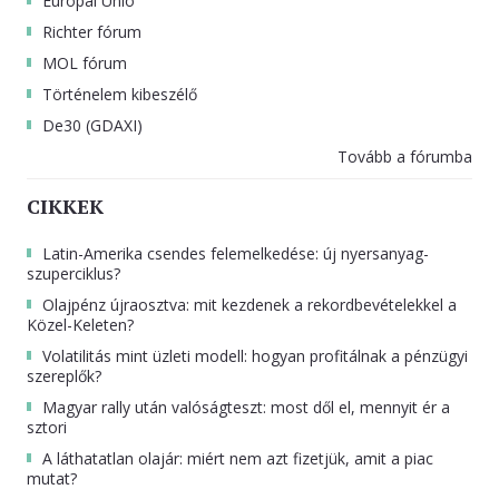
Európai Unió
Richter fórum
MOL fórum
Történelem kibeszélő
De30 (GDAXI)
Tovább a fórumba
CIKKEK
Latin-Amerika csendes felemelkedése: új nyersanyag-
szuperciklus?
Olajpénz újraosztva: mit kezdenek a rekordbevételekkel a
Közel-Keleten?
Volatilitás mint üzleti modell: hogyan profitálnak a pénzügyi
szereplők?
Magyar rally után valóságteszt: most dől el, mennyit ér a
sztori
A láthatatlan olajár: miért nem azt fizetjük, amit a piac
mutat?