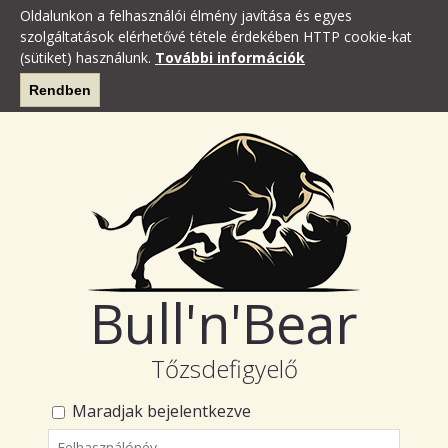
Oldalunkon a felhasználói élmény javítása és egyes
szolgáltatások elérhetővé tétele érdekében HTTP cookie-kat
(sütiket) használunk.
További információk
Rendben
Bull'n'Bear
Tőzsdefigyelő
Maradjak bejelentkezve
Felhasználónév