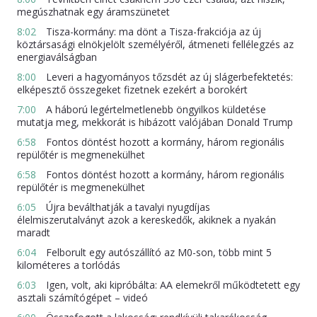
megúszhatnak egy áramszünetet
8:02
Tisza-kormány: ma dönt a Tisza-frakciója az új
köztársasági elnökjelölt személyéről, átmeneti fellélegzés az
energiaválságban
8:00
Leveri a hagyományos tőzsdét az új slágerbefektetés:
elképesztő összegeket fizetnek ezekért a borokért
7:00
A háború legértelmetlenebb öngyilkos küldetése
mutatja meg, mekkorát is hibázott valójában Donald Trump
6:58
Fontos döntést hozott a kormány, három regionális
repülőtér is megmenekülhet
6:58
Fontos döntést hozott a kormány, három regionális
repülőtér is megmenekülhet
6:05
Újra beválthatják a tavalyi nyugdíjas
élelmiszerutalványt azok a kereskedők, akiknek a nyakán
maradt
6:04
Felborult egy autószállító az M0-son, több mint 5
kilométeres a torlódás
6:03
Igen, volt, aki kipróbálta: AA elemekről működtetett egy
asztali számítógépet – videó